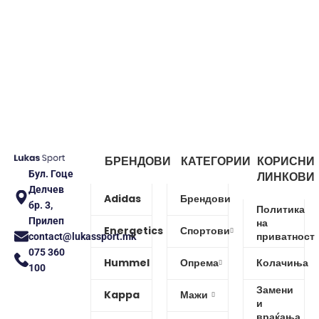
БРЕНДОВИ
КАТЕГОРИИ
КОРИСНИ
Бул. Гоце
ЛИНКОВИ
Делчев
Adidas
Брендови
бр. 3,
Политика
Прилеп
на
Energetics
Спортови
приватност
contact@lukassport.mk
075 360
Hummel
Опрема
Колачиња
100
Замени
Kappa
Мажи
и
враќања