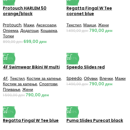
Protouch HARLEM 50
Regatta Fingal W Tee
orange/black
coronet blue
Protouch
,
Мажи
,
Аксесоари
,
Текстил
,
Маици
,
Жени
Опрема
,
Додатоци
,
Кошарка
,
790,00
ден
1.490,00
ден
Топки
699,00
ден
899,00
ден
-50%
-47%
4F Swimwear Bikini W multi
Speedo Slides red
4F
,
Текстил
,
Костим за капење
,
Speedo
,
Обувки
,
Влечки
,
Мажи
Костим за капење
,
Спортови
,
790,00
ден
1.490,00
ден
Пливање
,
Жени
790,00
ден
1.590,00
ден
-47%
-50%
Regatta Fingal W Tee blue
Puma Slides Purecat black