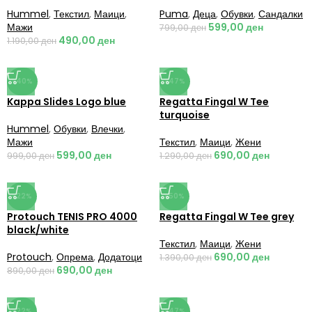
Hummel
,
Текстил
,
Маици
,
Puma
,
Деца
,
Обувки
,
Сандалки
Мажи
599,00
ден
799,00
ден
490,00
ден
1.190,00
ден
-40%
-47%
Kappa Slides Logo blue
Regatta Fingal W Tee
turquoise
Hummel
,
Обувки
,
Влечки
,
Мажи
Текстил
,
Маици
,
Жени
599,00
ден
690,00
ден
999,00
ден
1.290,00
ден
-22%
-50%
Protouch TENIS PRO 4000
Regatta Fingal W Tee grey
black/white
Текстил
,
Маици
,
Жени
Protouch
,
Опрема
,
Додатоци
690,00
ден
1.390,00
ден
690,00
ден
890,00
ден
-22%
-47%