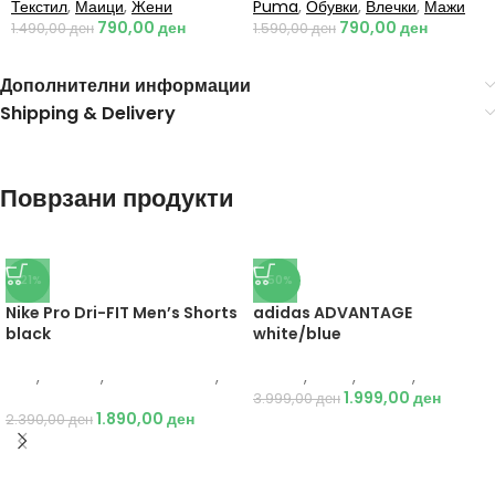
Текстил
,
Маици
,
Жени
Puma
,
Обувки
,
Влечки
,
Мажи
790,00
ден
790,00
ден
1.490,00
ден
1.590,00
ден
Дополнителни информации
Shipping & Delivery
Поврзани продукти
-21%
-50%
Nike Pro Dri-FIT Men’s Shorts
adidas ADVANTAGE
black
white/blue
Nike
,
Текстил
,
Бициклистички
,
Adidas
,
Мажи
,
Обувки
,
Патики
Мажи
1.999,00
ден
3.999,00
ден
1.890,00
ден
2.390,00
ден