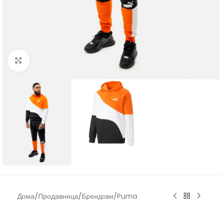
Click to enlarge
Дома
/
Продавница
/
Брендови
/
Puma
Puma