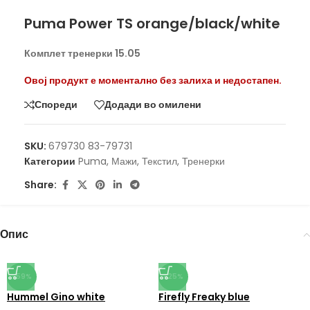
Puma Power TS orange/black/white
Комплет тренерки 15.05
Овој продукт е моментално без залиха и недостапен.
Спореди
Додади во омилени
SKU:
679730 83-79731
Категории
Puma
,
Мажи
,
Текстил
,
Тренерки
Share:
Опис
-59%
-25%
Hummel Gino white
Firefly Freaky blue