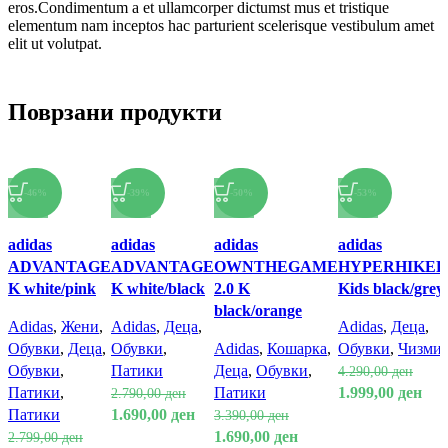
eros.Condimentum a et ullamcorper dictumst mus et tristique
elementum nam inceptos hac parturient scelerisque vestibulum amet
elit ut volutpat.
Поврзани продукти
-46%
-39%
-50%
-53%
Спореди
Спореди
Спореди
Спореди
adidas
adidas
adidas
adidas
Брз преглед
Брз преглед
Брз преглед
Брз преглед
ADVANTAGE
ADVANTAGE
OWNTHEGAME
HYPERHIKER
Додади во
Додади во
Додади во
Додади во
K white/pink
K white/black
2.0 K
Kids black/grey
омилени
омилени
омилени
омилени
black/orange
Adidas
,
Жени
,
Adidas
,
Деца
,
Adidas
,
Деца
,
Обувки
,
Деца
,
Обувки
,
Adidas
,
Кошарка
,
Обувки
,
Чизми
Обувки
,
Патики
Деца
,
Обувки
,
4.290,00
ден
Патики
,
Патики
1.999,00
ден
2.790,00
ден
Патики
1.690,00
ден
3.390,00
ден
1.690,00
ден
2.799,00
ден