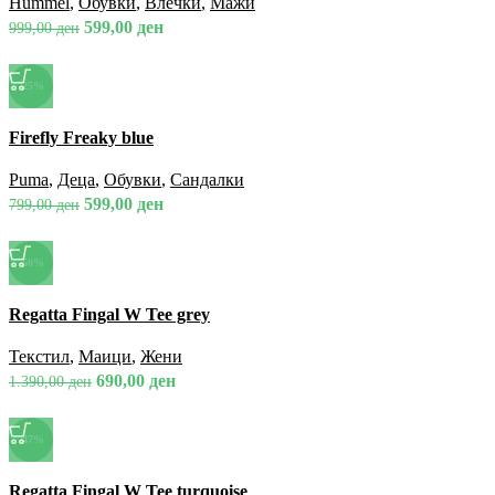
Hummel
,
Обувки
,
Влечки
,
Мажи
599,00
ден
999,00
ден
-25%
Спореди
Firefly Freaky blue
Брз преглед
Додади во омилени
Puma
,
Деца
,
Обувки
,
Сандалки
599,00
ден
799,00
ден
-50%
Спореди
Regatta Fingal W Tee grey
Брз преглед
Додади во омилени
Текстил
,
Маици
,
Жени
690,00
ден
1.390,00
ден
-47%
Спореди
Regatta Fingal W Tee turquoise