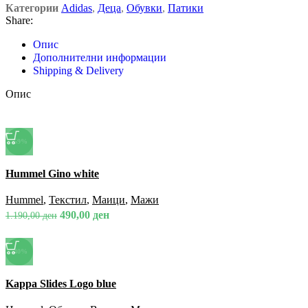
Категории
Adidas
,
Деца
,
Обувки
,
Патики
Share:
Опис
Дополнителни информации
Shipping & Delivery
Опис
-59%
Спореди
Hummel Gino white
Брз преглед
Додади во омилени
Hummel
,
Текстил
,
Маици
,
Мажи
490,00
ден
1.190,00
ден
-40%
Спореди
Kappa Slides Logo blue
Брз преглед
Додади во омилени