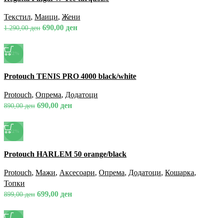
Брз преглед
Додади во омилени
Текстил
,
Маици
,
Жени
690,00
ден
1.290,00
ден
-22%
Спореди
Protouch TENIS PRO 4000 black/white
Брз преглед
Додади во омилени
Protouch
,
Опрема
,
Додатоци
690,00
ден
890,00
ден
-22%
Спореди
Protouch HARLEM 50 orange/black
Брз преглед
Додади во омилени
Protouch
,
Мажи
,
Аксесоари
,
Опрема
,
Додатоци
,
Кошарка
,
Топки
699,00
ден
899,00
ден