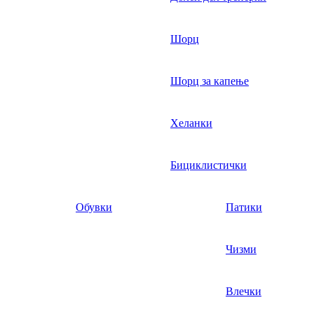
Шорц
Шорц за капење
Хеланки
Бициклистички
Обувки
Патики
Чизми
Влечки