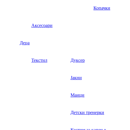
Копачки
Аксесоари
Деца
Текстил
Дуксер
Јакни
Маици
Детски тренерки
Костим за капење