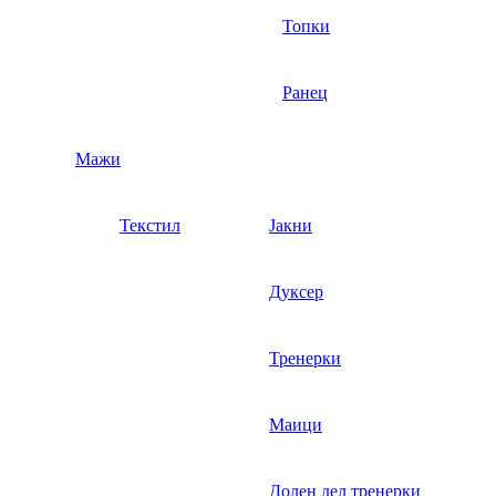
Топки
Ранец
Мажи
Текстил
Јакни
Дуксер
Тренерки
Маици
Долен дел тренерки