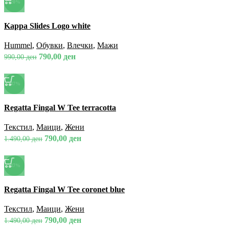
-20%
Спореди
Kappa Slides Logo white
Брз преглед
Додади во омилени
Hummel
,
Обувки
,
Влечки
,
Мажи
790,00
ден
990,00
ден
-47%
Спореди
Regatta Fingal W Tee terracotta
Брз преглед
Додади во омилени
Текстил
,
Маици
,
Жени
790,00
ден
1.490,00
ден
-47%
Спореди
Regatta Fingal W Tee coronet blue
Брз преглед
Додади во омилени
Текстил
,
Маици
,
Жени
790,00
ден
1.490,00
ден