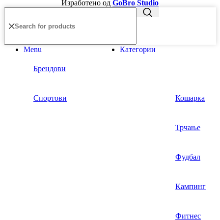
Изработено од
GoBro Studio
Menu
Категории
Брендови
Спортови
Кошарка
Трчање
Фудбал
Кампинг
Фитнес