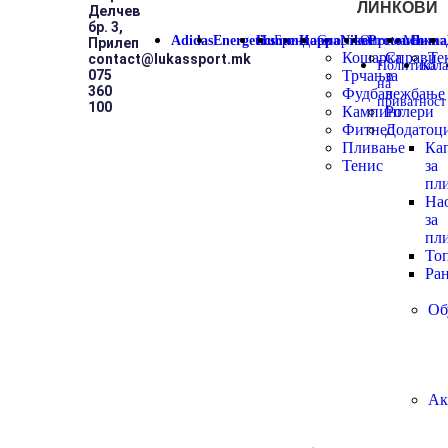
ЛИНКОВИ
Делчев
бр. 3,
Adidas
Energetics
Hummel
Брендови
Kappa
Спортови
Nike
Опрема
Protouch
Мажи
Puma
Прилеп
Кошарка
Справи
Те
contact@lukassport.mk
Политика
Кол
075
Трчање
за
на
360
Фудбал
вежбање
приватност
100
Кампинг
Ролери
Фитнес
Додатоц
Пливање
Ка
Тенис
за
пл
На
за
пл
То
Ра
Об
Ак