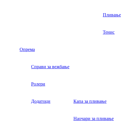
Пливање
Тенис
Опрема
Справи за вежбање
Ролери
Додатоци
Капа за пливање
Наочари за пливање