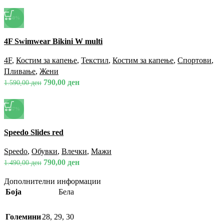
-50%
Спореди
4F Swimwear Bikini W multi
Брз преглед
Додади во омилени
4F
,
Костим за капење
,
Текстил
,
Костим за капење
,
Спортови
,
Пливање
,
Жени
790,00
ден
1.590,00
ден
-47%
Спореди
Speedo Slides red
Брз преглед
Додади во омилени
Speedo
,
Обувки
,
Влечки
,
Мажи
790,00
ден
1.490,00
ден
Дополнителни информации
Боја
Бела
Големини
28
,
29
,
30