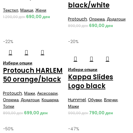
black/white
Текстил
,
Маици
,
Жени
690,00
ден
1.290,00
ден
Protouch
,
Опрема
,
Додатоци
690,00
ден
890,00
ден
-22%
-20%
Избери опции
Protouch HARLEM
Избери опции
Kappa Slides
50 orange/black
Logo black
Protouch
,
Мажи
,
Аксесоари
,
Опрема
,
Додатоци
,
Кошарка
,
Hummel
,
Обувки
,
Влечки
,
Топки
Мажи
699,00
ден
790,00
ден
899,00
ден
990,00
ден
-50%
-47%