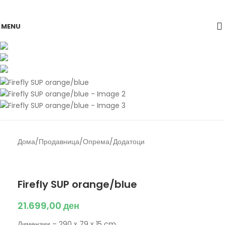
Skip to navigation
Skip to main content
MENU
Дома
/
Продавница
/
Опрема
/
Додатоци
Back to products
Firefly
Firefly SUP orange/blue
21.699,00
ден
Димензии – 290 x 79 x 15 cm