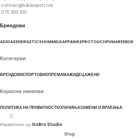
contact@lukassport.mk
075 360 100
Брендови
ADIDAS
ENERGETICS
HUMMEL
KAPPA
NIKE
PROTOUCH
PUMA
REEBOK
Категории
БРЕНДОВИ
СПОРТОВИ
ОПРЕМА
МАЖИ
ДЕЦА
ЖЕНИ
Корисни линкови
ПОЛИТИКА НА ПРИВАТНОСТ
КОЛАЧИЊА
ЗАМЕНИ И ВРАЌАЊА
Click to enlarge
Изработено од
GoBro Studio
Shop