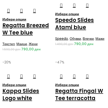
Избери опции
Speedo Slides
Избери опции
Regatta Breezed
Atami blue
W Tee blue
Speedo
,
Обувки
,
Влечки
,
Мажи
Текстил
,
Маици
,
Жени
790,00
ден
1.490,00
ден
790,00
ден
1.590,00
ден
-20%
-47%
Избери опции
Избери опции
Kappa Slides
Regatta Fingal W
Logo white
Tee terracotta