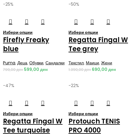
-25%
-50%
Избери опции
Избери опции
Firefly Freaky
Regatta Fingal W
blue
Tee grey
Puma
,
Деца
,
Обувки
,
Сандалки
Текстил
,
Маици
,
Жени
599,00
ден
690,00
ден
799,00
ден
1.390,00
ден
-47%
-22%
Избери опции
Избери опции
Regatta Fingal W
Protouch TENIS
Tee turquoise
PRO 4000