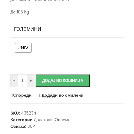
До 105 kg
ГОЛЕМИНИ
UNIV.
Исчисти
-
+
ДОДАЈ ВО КОШНИЦА
Спореди
Додади во омилени
SKU:
435234
Категории
Додатоци
,
Опрема
Ознака:
SUP