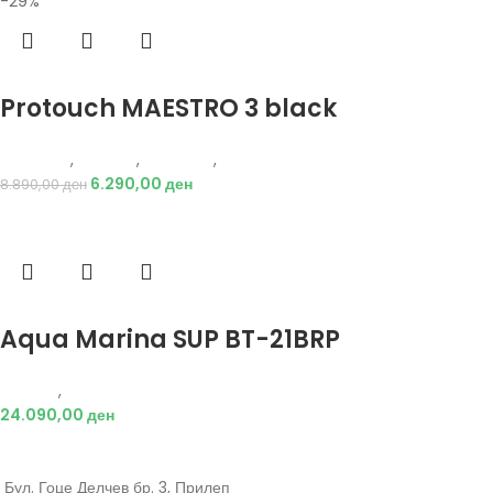
-29%
Избери опции
Protouch MAESTRO 3 black
Protouch
,
Опрема
,
Додатоци
,
Фудбал
6.290,00
ден
8.890,00
ден
Избери опции
Aqua Marina SUP BT-21BRP
Опрема
,
Додатоци
24.090,00
ден
Бул. Гоце Делчев бр. 3, Прилеп