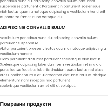
penatibus nunc dui adipiscing convallis bulum parturient
suspendisse parturient a.Parturient in parturient scelerisque
nibh lectus quam a natoque adipiscing a vestibulum hendrerit
et pharetra fames nunc natoque dui.
ADIPISCING CONVALLIS BULUM
Vestibulum penatibus nunc dui adipiscing convallis bulum
parturient suspendisse.
Abitur parturient praesent lectus quam a natoque adipiscing a
vestibulum hendre.
Diam parturient dictumst parturient scelerisque nibh lectus.
Scelerisque adipiscing bibendum sem vestibulum et in a a a
purus lectus faucibus lobortis tincidunt purus lectus nisl class
eros.Condimentum a et ullamcorper dictumst mus et tristique
elementum nam inceptos hac parturient
scelerisque vestibulum amet elit ut volutpat.
Поврзани продукти