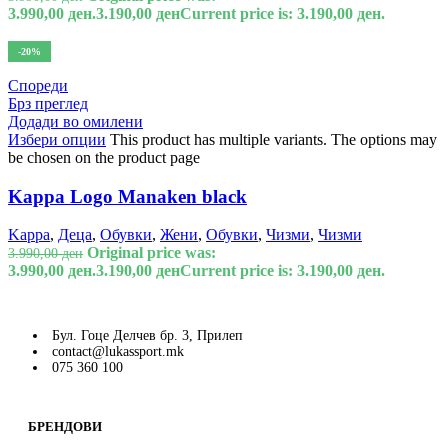
3.990,00 ден.
3.190,00
ден
Current price is: 3.190,00 ден.
-20%
Спореди
Брз преглед
Додади во омилени
Избери опции
This product has multiple variants. The options may
be chosen on the product page
Kappa Logo Manaken black
Kappa
,
Деца
,
Обувки
,
Жени
,
Обувки
,
Чизми
,
Чизми
Original price was:
3.990,00
ден
3.990,00 ден.
3.190,00
ден
Current price is: 3.190,00 ден.
Бул. Гоце Делчев бр. 3, Прилеп
contact@lukassport.mk
075 360 100
БРЕНДОВИ