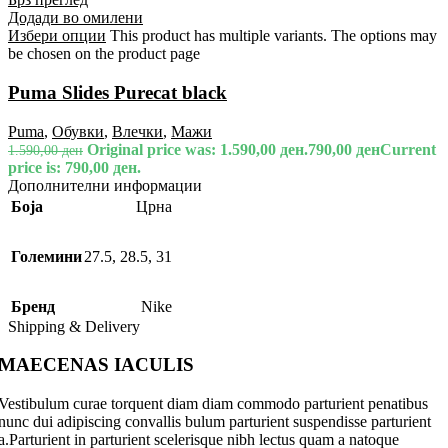
Додади во омилени
Избери опции
This product has multiple variants. The options may
be chosen on the product page
Puma Slides Purecat black
Puma
,
Обувки
,
Влечки
,
Мажи
Original price was: 1.590,00 ден.
790,00
ден
Current
1.590,00
ден
price is: 790,00 ден.
Дополнителни информации
Боја
Црна
Големини
27.5
,
28.5
,
31
Бренд
Nike
Shipping & Delivery
MAECENAS IACULIS
Vestibulum curae torquent diam diam commodo parturient penatibus
nunc dui adipiscing convallis bulum parturient suspendisse parturient
a.Parturient in parturient scelerisque nibh lectus quam a natoque