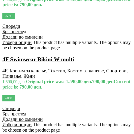
price is: 790,00 ден.
-50%
Спореди
Брз преглед
Додади во омилени
Избери опции
This product has multiple variants. The options may
be chosen on the product page
4F Swimwear Bikini W multi
4F
,
Костим за капење
,
Текстил
,
Костим за капење
,
Спортови
,
Пливање
,
Жени
Original price was: 1.590,00 ден.
790,00
ден
Current
1.590,00
ден
price is: 790,00 ден.
-47%
Спореди
Брз преглед
Додади во омилени
Избери опции
This product has multiple variants. The options may
be chosen on the product page