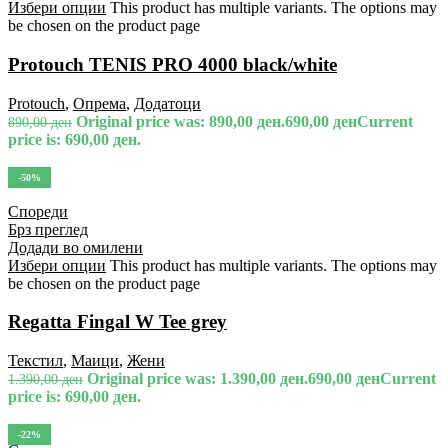
Избери опции
This product has multiple variants. The options may
be chosen on the product page
Protouch TENIS PRO 4000 black/white
Protouch
,
Опрема
,
Додатоци
Original price was: 890,00 ден.
690,00
ден
Current
890,00
ден
price is: 690,00 ден.
-50%
Спореди
Брз преглед
Додади во омилени
Избери опции
This product has multiple variants. The options may
be chosen on the product page
Regatta Fingal W Tee grey
Текстил
,
Маици
,
Жени
Original price was: 1.390,00 ден.
690,00
ден
Current
1.390,00
ден
price is: 690,00 ден.
-22%