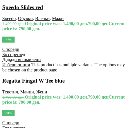
Speedo Slides red
Speedo
,
Обувки
,
Влечки
,
Мажи
Original price was: 1.490,00 ден.
790,00
ден
Current
1.490,00
ден
price is: 790,00 ден.
-47%
Спореди
Брз преглед
Додади во омилени
Избери опции
This product has multiple variants. The options may
be chosen on the product page
Regatta Fingal W Tee blue
Текстил
,
Маици
,
Жени
Original price was: 1.490,00 ден.
790,00
ден
Current
1.490,00
ден
price is: 790,00 ден.
-50%
Спореди
Брз преглед