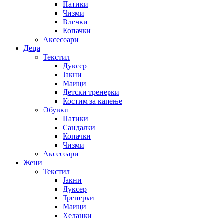
Патики
Чизми
Влечки
Копачки
Аксесоари
Деца
Текстил
Дуксер
Јакни
Маици
Детски тренерки
Костим за капење
Обувки
Патики
Сандалки
Копачки
Чизми
Аксесоари
Жени
Текстил
Јакни
Дуксер
Тренерки
Маици
Хеланки