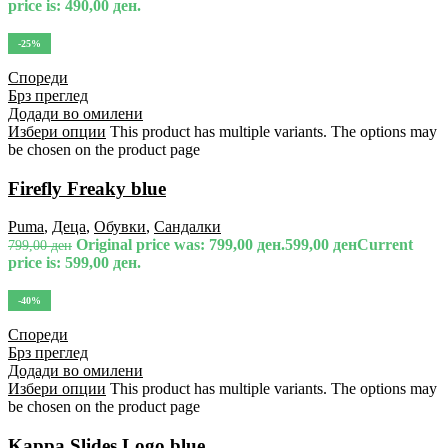
price is: 490,00 ден.
-25%
Спореди
Брз преглед
Додади во омилени
Избери опции
This product has multiple variants. The options may
be chosen on the product page
Firefly Freaky blue
Puma
,
Деца
,
Обувки
,
Сандалки
Original price was: 799,00 ден.
599,00
ден
Current
799,00
ден
price is: 599,00 ден.
-40%
Спореди
Брз преглед
Додади во омилени
Избери опции
This product has multiple variants. The options may
be chosen on the product page
Kappa Slides Logo blue