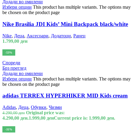
Додади во омилени
Избери опции
This product has multiple variants. The options may
be chosen on the product page
Nike Brasilia JDI Kids’ Mini Backpack black/white
Nike
,
Деца
,
Аксесоари
,
Додатоци
,
Ранец
1.799,00
ден
-53%
Спореди
Брз преглед
Додади во омилени
Избери опции
This product has multiple variants. The options may
be chosen on the product page
adidas TERREX HYPERHIKER MID Kids cream
Adidas
,
Деца
,
Обувки
,
Чизми
Original price was:
4.290,00
ден
4.290,00 ден.
1.999,00
ден
Current price is: 1.999,00 ден.
-31%