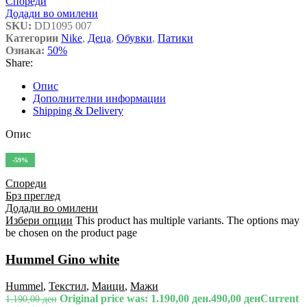
Спореди
Додади во омилени
SKU:
DD1095 007
Категории
Nike
,
Деца
,
Обувки
,
Патики
Ознака:
50%
Share:
Опис
Дополнителни информации
Shipping & Delivery
Опис
-59%
Спореди
Брз преглед
Додади во омилени
Избери опции
This product has multiple variants. The options may
be chosen on the product page
Hummel Gino white
Hummel
,
Текстил
,
Маици
,
Мажи
Original price was: 1.190,00 ден.
490,00
ден
Current
1.190,00
ден