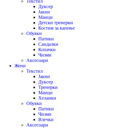
Текстил
Дуксер
Јакни
Маици
Детски тренерки
Костим за капење
Обувки
Патики
Сандалки
Копачки
Чизми
Аксесоари
Жени
Текстил
Јакни
Дуксер
Тренерки
Маици
Хеланки
Обувки
Патики
Чизми
Влечки
Аксесоари