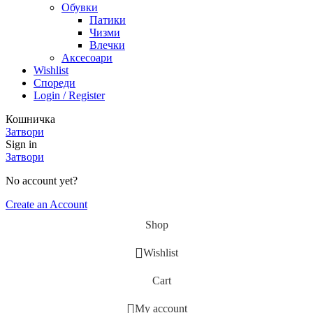
Обувки
Патики
Чизми
Влечки
Аксесоари
Wishlist
Спореди
Login / Register
Кошничка
Затвори
Sign in
Затвори
No account yet?
Create an Account
Shop
Wishlist
Cart
My account