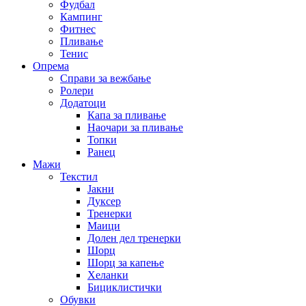
Фудбал
Кампинг
Фитнес
Пливање
Тенис
Опрема
Справи за вежбање
Ролери
Додатоци
Капа за пливање
Наочари за пливање
Топки
Ранец
Мажи
Текстил
Јакни
Дуксер
Тренерки
Маици
Долен дел тренерки
Шорц
Шорц за капење
Хеланки
Бициклистички
Обувки