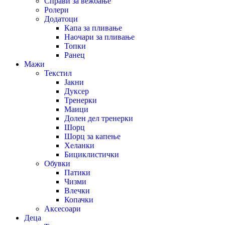
Справи за вежбање
Ролери
Додатоци
Капа за пливање
Наочари за пливање
Топки
Ранец
Мажи
Текстил
Јакни
Дуксер
Тренерки
Маици
Долен дел тренерки
Шорц
Шорц за капење
Хеланки
Бициклистички
Обувки
Патики
Чизми
Влечки
Копачки
Аксесоари
Деца