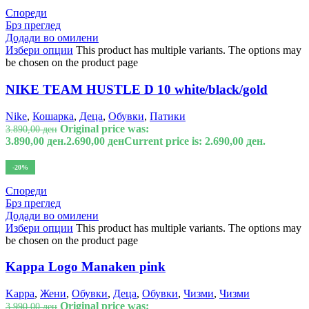
Спореди
Брз преглед
Додади во омилени
Избери опции
This product has multiple variants. The options may
be chosen on the product page
NIKE TEAM HUSTLE D 10 white/black/gold
Nike
,
Кошарка
,
Деца
,
Обувки
,
Патики
Original price was:
3.890,00
ден
3.890,00 ден.
2.690,00
ден
Current price is: 2.690,00 ден.
-20%
Спореди
Брз преглед
Додади во омилени
Избери опции
This product has multiple variants. The options may
be chosen on the product page
Kappa Logo Manaken pink
Kappa
,
Жени
,
Обувки
,
Деца
,
Обувки
,
Чизми
,
Чизми
Original price was:
3.990,00
ден