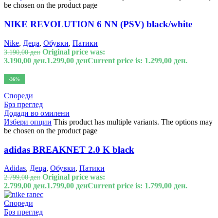
be chosen on the product page
NIKE REVOLUTION 6 NN (PSV) black/white
Nike
,
Деца
,
Обувки
,
Патики
Original price was:
3.190,00
ден
3.190,00 ден.
1.299,00
ден
Current price is: 1.299,00 ден.
-36%
Спореди
Брз преглед
Додади во омилени
Избери опции
This product has multiple variants. The options may
be chosen on the product page
adidas BREAKNET 2.0 K black
Adidas
,
Деца
,
Обувки
,
Патики
Original price was:
2.799,00
ден
2.799,00 ден.
1.799,00
ден
Current price is: 1.799,00 ден.
Спореди
Брз преглед