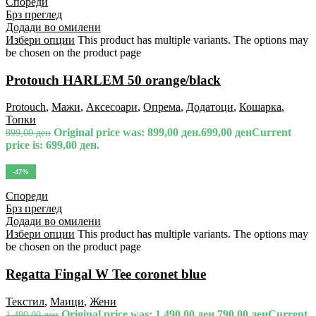
Спореди
Брз преглед
Додади во омилени
Избери опции
This product has multiple variants. The options may
be chosen on the product page
Protouch HARLEM 50 orange/black
Protouch
,
Мажи
,
Аксесоари
,
Опрема
,
Додатоци
,
Кошарка
,
Топки
Original price was: 899,00 ден.
699,00
ден
Current
899,00
ден
price is: 699,00 ден.
-47%
Спореди
Брз преглед
Додади во омилени
Избери опции
This product has multiple variants. The options may
be chosen on the product page
Regatta Fingal W Tee coronet blue
Текстил
,
Маици
,
Жени
Original price was: 1.490,00 ден.
790,00
ден
Current
1.490,00
ден