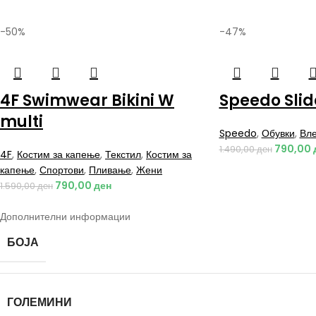
-50%
-47%
4F Swimwear Bikini W
Speedo Slid
multi
Speedo
,
Обувки
,
Вле
790,00
1.490,00
ден
4F
,
Костим за капење
,
Текстил
,
Костим за
капење
,
Спортови
,
Пливање
,
Жени
790,00
ден
1.590,00
ден
Дополнителни информации
БОЈА
ГОЛЕМИНИ