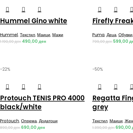
Hummel Gino white
Firefly Frea
Hummel
,
Текстил
,
Маици
,
Мажи
Puma
,
Деца
,
Обувки
490,00
ден
599,00
д
1.190,00
ден
799,00
ден
-22%
-50%
Protouch TENIS PRO 4000
Regatta Fin
black/white
grey
Protouch
,
Опрема
,
Додатоци
Текстил
,
Маици
,
Жен
690,00
ден
690,00
890,00
ден
1.390,00
ден