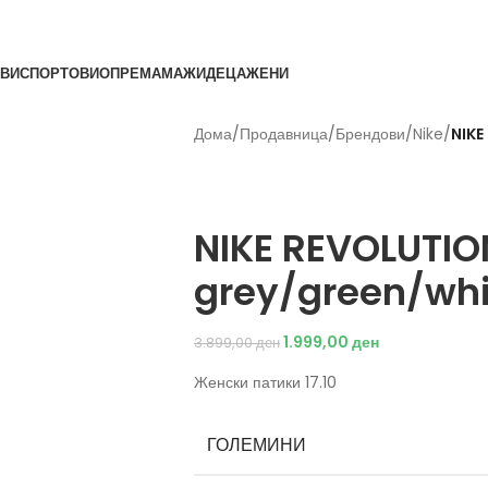
ВИ
СПОРТОВИ
ОПРЕМА
МАЖИ
ДЕЦА
ЖЕНИ
Дома
/
Продавница
/
Брендови
/
Nike
/
NIKE
Back to products
Nike
NIKE REVOLUTIO
grey/green/whi
1.999,00
ден
3.899,00
ден
Женски патики 17.10
ГОЛЕМИНИ