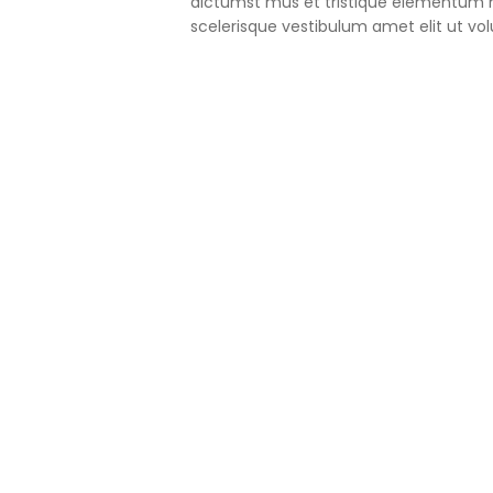
dictumst mus et tristique elementum 
scelerisque vestibulum amet elit ut vol