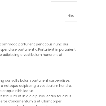
Nike
 commodo parturient penatibus nunc dui
spendisse parturient a.Parturient in parturient
 adipiscing a vestibulum hendrerit et
ng convallis bulum parturient suspendisse.
 a natoque adipiscing a vestibulum hendre.
lerisque nibh lectus.
stibulum et in a a a purus lectus faucibus
ass eros.Condimentum a et ullamcorper