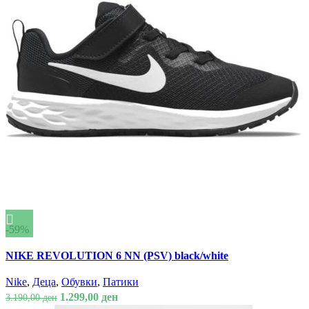
on
the
product
page
-59%
This
Спореди
NIKE REVOLUTION 6 NN (PSV) black/white
product
Брз преглед
has
Додади во омилени
Nike
,
Деца
,
Обувки
,
Патики
multiple
Original
Current
1.299,00
ден
3.190,00
ден
variants.