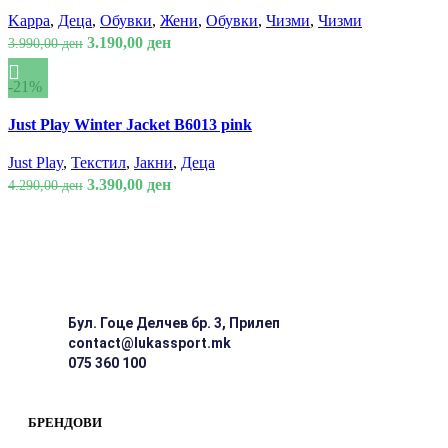
has
Додади во омилени
Kappa
,
Деца
,
Обувки
,
Жени
,
Обувки
,
Чизми
,
Чизми
chosen
multiple
Original
Current
3.190,00
ден
on
3.990,00
ден
variants.
price
price
the
The
was:
is:
-21%
product
options
This
3.990,00 ден.
3.190,00 ден.
Спореди
page
may
Just Play Winter Jacket B6013 pink
product
Брз преглед
be
has
Додади во омилени
Just Play
,
Текстил
,
Јакни
,
Деца
chosen
multiple
Original
Current
3.390,00
ден
on
4.290,00
ден
variants.
price
price
the
The
was:
is:
product
options
4.290,00 ден.
3.390,00 ден.
page
may
be
chosen
Бул. Гоце Делчев бр. 3, Прилеп
on
contact@lukassport.mk
the
075 360 100
product
page
БРЕНДОВИ