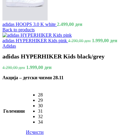
adidas HOOPS 3.0 K white
2.499,00
ден
Back to products
Original
Current
adidas HYPERHIKER Kids pink
1.999,00
ден
4.290,00
ден
price
price
Adidas
was:
is:
adidas HYPERHIKER Kids black/grey
4.290,00 ден.
1.999,00
Original
Current
1.999,00
ден
4.290,00
ден
price
price
Акција – детски чизми 28.11
was:
is:
4.290,00 ден.
1.999,00 ден.
28
29
30
Големини
31
32
34
Исчисти