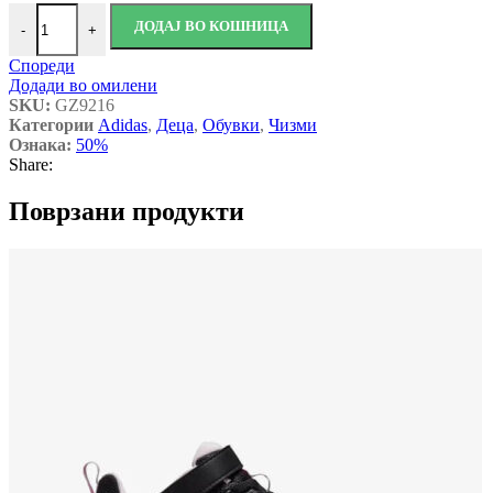
adidas HYPERHIKER Kids black/grey количина
ДОДАЈ ВО КОШНИЦА
-
+
Спореди
Додади во омилени
SKU:
GZ9216
Категории
Adidas
,
Деца
,
Обувки
,
Чизми
Ознака:
50%
Share:
Поврзани продукти