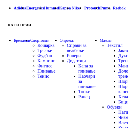
Adidas
Energetics
Hummel
Kappa
Nike
Protouch
Puma
Reebok
КАТЕГОРИИ
Брендови
Спортови
Опрема
Мажи
Кошарка
Справи за
Текстил
Трчање
вежбање
Јакн
Фудбал
Ролери
Дукс
Кампинг
Додатоци
Трен
Фитнес
Капа за
Маи
Пливање
пливање
Доле
Тенис
Наочари
трен
за
Шор
пливање
Шорц
Топки
капе
Ранец
Хел
Бици
Обувки
Пат
Чиз
Влеч
Копа