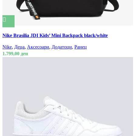
This
Спореди
Nike Brasilia JDI Kids’ Mini Backpack black/white
product
Брз преглед
has
Додади во омилени
Nike
,
Деца
,
Аксесоари
,
Додатоци
,
Ранец
multiple
1.799,00
ден
variants.
The
options
may
be
chosen
on
the
product
page