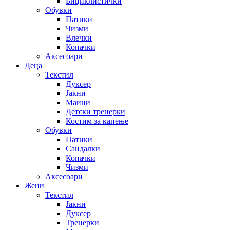
Бициклистички
Обувки
Патики
Чизми
Влечки
Копачки
Аксесоари
Деца
Текстил
Дуксер
Јакни
Маици
Детски тренерки
Костим за капење
Обувки
Патики
Сандалки
Копачки
Чизми
Аксесоари
Жени
Текстил
Јакни
Дуксер
Тренерки