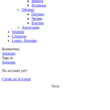
Маици
Хеланки
Обувки
Патики
Чизми
Влечки
Аксесоари
Wishlist
Спореди
Login / Register
Кошничка
Затвори
Sign in
Затвори
No account yet?
Create an Account
Shop
Wishlist
Cart