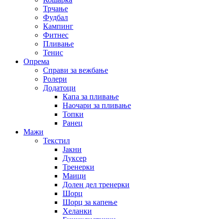
Трчање
Фудбал
Кампинг
Фитнес
Пливање
Тенис
Опрема
Справи за вежбање
Ролери
Додатоци
Капа за пливање
Наочари за пливање
Топки
Ранец
Мажи
Текстил
Јакни
Дуксер
Тренерки
Маици
Долен дел тренерки
Шорц
Шорц за капење
Хеланки