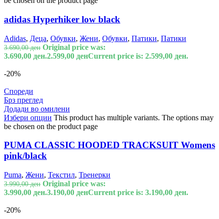
be chosen on the product page
adidas Hyperhiker low black
Adidas
,
Деца
,
Обувки
,
Жени
,
Обувки
,
Патики
,
Патики
Original price was:
3.690,00
ден
3.690,00 ден.
2.599,00
ден
Current price is: 2.599,00 ден.
-20%
Спореди
Брз преглед
Додади во омилени
Избери опции
This product has multiple variants. The options may
be chosen on the product page
PUMA CLASSIC HOODED TRACKSUIT Womens
pink/black
Puma
,
Жени
,
Текстил
,
Тренерки
Original price was:
3.990,00
ден
3.990,00 ден.
3.190,00
ден
Current price is: 3.190,00 ден.
-20%