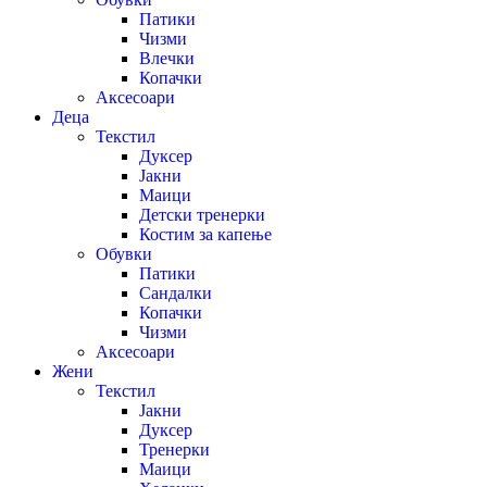
Патики
Чизми
Влечки
Копачки
Аксесоари
Деца
Текстил
Дуксер
Јакни
Маици
Детски тренерки
Костим за капење
Обувки
Патики
Сандалки
Копачки
Чизми
Аксесоари
Жени
Текстил
Јакни
Дуксер
Тренерки
Маици