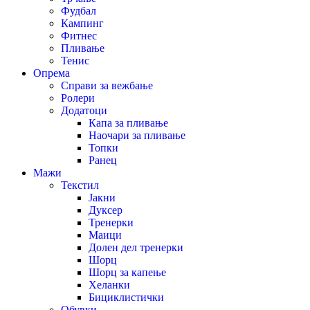
Фудбал
Кампинг
Фитнес
Пливање
Тенис
Опрема
Справи за вежбање
Ролери
Додатоци
Капа за пливање
Наочари за пливање
Топки
Ранец
Мажи
Текстил
Јакни
Дуксер
Тренерки
Маици
Долен дел тренерки
Шорц
Шорц за капење
Хеланки
Бициклистички
Обувки