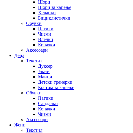
Шорц
Шорц за капење
Хеланки
Бициклистички
Обувки
Патики
Чизми
Влечки
Копачки
Аксесоари
Деца
Текстил
Дуксер
Јакни
Маици
Детски тренерки
Костим за капење
Обувки
Патики
Сандалки
Копачки
Чизми
Аксесоари
Жени
Текстил