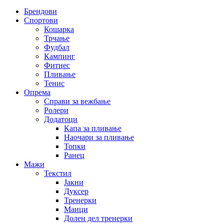
Брендови
Спортови
Кошарка
Трчање
Фудбал
Кампинг
Фитнес
Пливање
Тенис
Опрема
Справи за вежбање
Ролери
Додатоци
Капа за пливање
Наочари за пливање
Топки
Ранец
Мажи
Текстил
Јакни
Дуксер
Тренерки
Маици
Долен дел тренерки