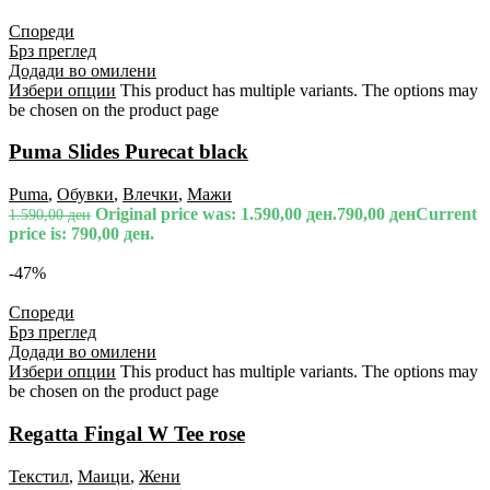
Спореди
Брз преглед
Додади во омилени
Избери опции
This product has multiple variants. The options may
be chosen on the product page
Puma Slides Purecat black
Puma
,
Обувки
,
Влечки
,
Мажи
Original price was: 1.590,00 ден.
790,00
ден
Current
1.590,00
ден
price is: 790,00 ден.
-47%
Спореди
Брз преглед
Додади во омилени
Избери опции
This product has multiple variants. The options may
be chosen on the product page
Regatta Fingal W Tee rose
Текстил
,
Маици
,
Жени