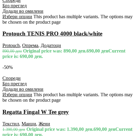
Спореди
Брз преглед
Додади во омилени
Избери опции
This product has multiple variants. The options may
be chosen on the product page
Protouch TENIS PRO 4000 black/white
Protouch
,
Опрема
,
Додатоци
Original price was: 890,00 ден.
690,00
ден
Current
890,00
ден
price is: 690,00 ден.
-50%
Спореди
Брз преглед
Додади во омилени
Избери опции
This product has multiple variants. The options may
be chosen on the product page
Regatta Fingal W Tee grey
Текстил
,
Маици
,
Жени
Original price was: 1.390,00 ден.
690,00
ден
Current
1.390,00
ден
price is: 690,00 ден.