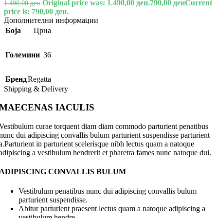
Original price was: 1.490,00 ден.
790,00
ден
Current
1.490,00
ден
price is: 790,00 ден.
Дополнителни информации
Боја
Црна
Големини
36
Бренд
Regatta
Shipping & Delivery
MAECENAS IACULIS
Vestibulum curae torquent diam diam commodo parturient penatibus
nunc dui adipiscing convallis bulum parturient suspendisse parturient
a.Parturient in parturient scelerisque nibh lectus quam a natoque
adipiscing a vestibulum hendrerit et pharetra fames nunc natoque dui.
ADIPISCING CONVALLIS BULUM
Vestibulum penatibus nunc dui adipiscing convallis bulum
parturient suspendisse.
Abitur parturient praesent lectus quam a natoque adipiscing a
vestibulum hendre.