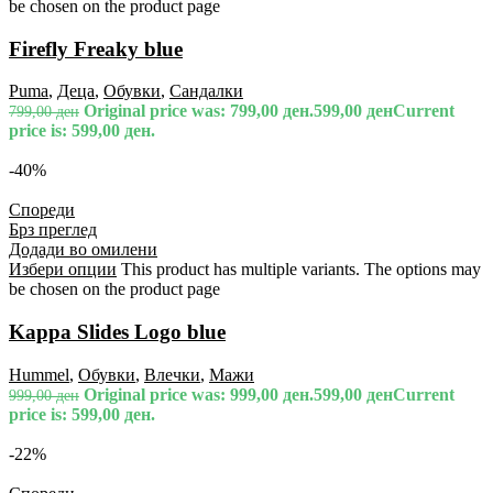
be chosen on the product page
Firefly Freaky blue
Puma
,
Деца
,
Обувки
,
Сандалки
Original price was: 799,00 ден.
599,00
ден
Current
799,00
ден
price is: 599,00 ден.
-40%
Спореди
Брз преглед
Додади во омилени
Избери опции
This product has multiple variants. The options may
be chosen on the product page
Kappa Slides Logo blue
Hummel
,
Обувки
,
Влечки
,
Мажи
Original price was: 999,00 ден.
599,00
ден
Current
999,00
ден
price is: 599,00 ден.
-22%