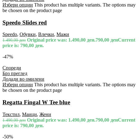
Избери опции
This product has multiple variants. The options may
be chosen on the product page
Speedo Slides red
Speedo
,
Обувки
,
Влечки
,
Мажи
Original price was: 1.490,00 ден.
790,00
ден
Current
1.490,00
ден
price is: 790,00 ден.
-47%
Спореди
Брз преглед
Додади во омилени
Избери опции
This product has multiple variants. The options may
be chosen on the product page
Regatta Fingal W Tee blue
Текстил
,
Маици
,
Жени
Original price was: 1.490,00 ден.
790,00
ден
Current
1.490,00
ден
price is: 790,00 ден.
-50%