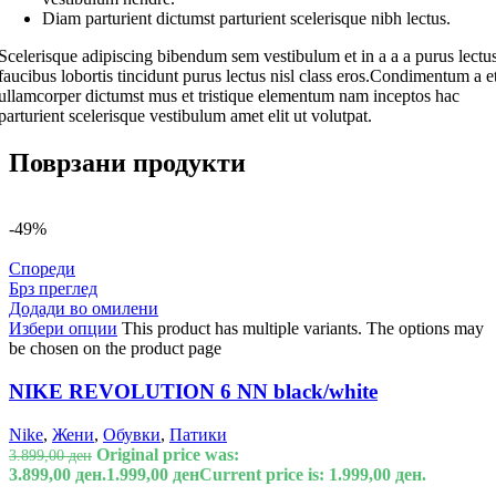
Diam parturient dictumst parturient scelerisque nibh lectus.
Scelerisque adipiscing bibendum sem vestibulum et in a a a purus lectu
faucibus lobortis tincidunt purus lectus nisl class eros.Condimentum a e
ullamcorper dictumst mus et tristique elementum nam inceptos hac
parturient scelerisque vestibulum amet elit ut volutpat.
Поврзани продукти
-49%
Спореди
Брз преглед
Додади во омилени
Избери опции
This product has multiple variants. The options may
be chosen on the product page
NIKE REVOLUTION 6 NN black/white
Nike
,
Жени
,
Обувки
,
Патики
Original price was:
3.899,00
ден
3.899,00 ден.
1.999,00
ден
Current price is: 1.999,00 ден.