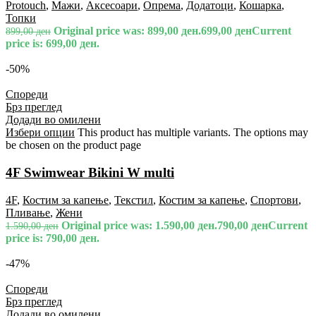
Protouch
,
Мажи
,
Аксесоари
,
Опрема
,
Додатоци
,
Кошарка
,
Топки
Original price was: 899,00 ден.
699,00
ден
Current
899,00
ден
price is: 699,00 ден.
-50%
Спореди
Брз преглед
Додади во омилени
Избери опции
This product has multiple variants. The options may
be chosen on the product page
4F Swimwear Bikini W multi
4F
,
Костим за капење
,
Текстил
,
Костим за капење
,
Спортови
,
Пливање
,
Жени
Original price was: 1.590,00 ден.
790,00
ден
Current
1.590,00
ден
price is: 790,00 ден.
-47%
Спореди
Брз преглед
Додади во омилени