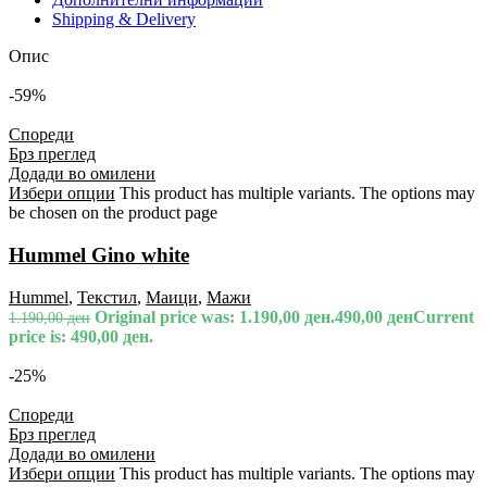
Shipping & Delivery
Опис
-59%
Спореди
Брз преглед
Додади во омилени
Избери опции
This product has multiple variants. The options may
be chosen on the product page
Hummel Gino white
Hummel
,
Текстил
,
Маици
,
Мажи
Original price was: 1.190,00 ден.
490,00
ден
Current
1.190,00
ден
price is: 490,00 ден.
-25%
Спореди
Брз преглед
Додади во омилени
Избери опции
This product has multiple variants. The options may