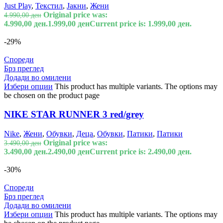
Just Play
,
Текстил
,
Јакни
,
Жени
Original price was:
4.990,00
ден
4.990,00 ден.
1.999,00
ден
Current price is: 1.999,00 ден.
-29%
Спореди
Брз преглед
Додади во омилени
Избери опции
This product has multiple variants. The options may
be chosen on the product page
NIKE STAR RUNNER 3 red/grey
Nike
,
Жени
,
Обувки
,
Деца
,
Обувки
,
Патики
,
Патики
Original price was:
3.490,00
ден
3.490,00 ден.
2.490,00
ден
Current price is: 2.490,00 ден.
-30%
Спореди
Брз преглед
Додади во омилени
Избери опции
This product has multiple variants. The options may