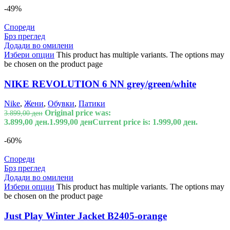
-49%
Спореди
Брз преглед
Додади во омилени
Избери опции
This product has multiple variants. The options may
be chosen on the product page
NIKE REVOLUTION 6 NN grey/green/white
Nike
,
Жени
,
Обувки
,
Патики
Original price was:
3.899,00
ден
3.899,00 ден.
1.999,00
ден
Current price is: 1.999,00 ден.
-60%
Спореди
Брз преглед
Додади во омилени
Избери опции
This product has multiple variants. The options may
be chosen on the product page
Just Play Winter Jacket B2405-orange