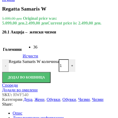
Regatta Samaris W
Original price was:
5.099,00
ден
5.099,00 ден.
2.499,00
ден
Current price is: 2.499,00 ден.
20.1 Акција – женски чизми
36
Големини
Исчисти
Regatta Samaris W количина
-
+
ДОДАЈ ВО КОШНИЦА
Спореди
Додади во омилени
SKU:
RWF540
Категории
Деца
,
Жени
,
Обувки
,
Обувки
,
Чизми
,
Чизми
Share:
Опис
Дополнителни информации