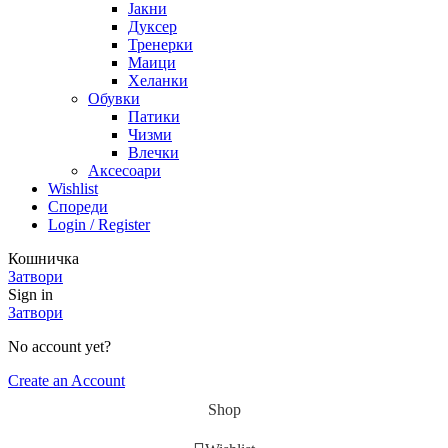
Јакни
Дуксер
Тренерки
Маици
Хеланки
Обувки
Патики
Чизми
Влечки
Аксесоари
Wishlist
Спореди
Login / Register
Кошничка
Затвори
Sign in
Затвори
No account yet?
Create an Account
Shop