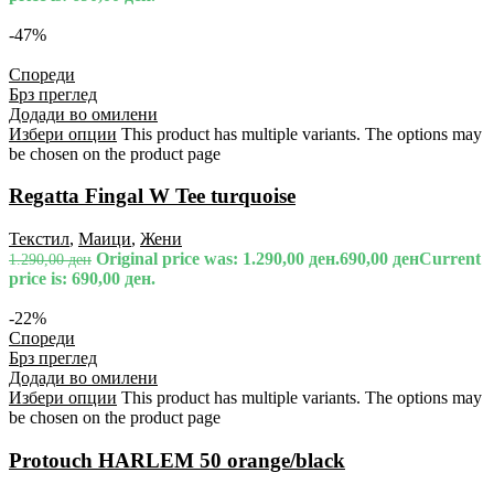
-47%
Спореди
Брз преглед
Додади во омилени
Избери опции
This product has multiple variants. The options may
be chosen on the product page
Regatta Fingal W Tee turquoise
Текстил
,
Маици
,
Жени
Original price was: 1.290,00 ден.
690,00
ден
Current
1.290,00
ден
price is: 690,00 ден.
-22%
Спореди
Брз преглед
Додади во омилени
Избери опции
This product has multiple variants. The options may
be chosen on the product page
Protouch HARLEM 50 orange/black