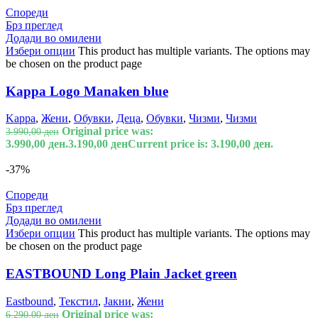
Спореди
Брз преглед
Додади во омилени
Избери опции
This product has multiple variants. The options may
be chosen on the product page
Kappa Logo Manaken blue
Kappa
,
Жени
,
Обувки
,
Деца
,
Обувки
,
Чизми
,
Чизми
Original price was:
3.990,00
ден
3.990,00 ден.
3.190,00
ден
Current price is: 3.190,00 ден.
-37%
Спореди
Брз преглед
Додади во омилени
Избери опции
This product has multiple variants. The options may
be chosen on the product page
EASTBOUND Long Plain Jacket green
Eastbound
,
Текстил
,
Јакни
,
Жени
Original price was:
6.290,00
ден