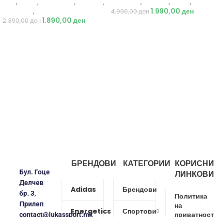
Nike
,
Жени
,
Аксесоари
,
Опрема
,
Just Play
,
Текстил
,
Јакни
,
Жени
Додатоци
,
Ранец
1.990,00
ден
4.990,00
ден
1.890,00
ден
2.390,00
ден
БРЕНДОВИ
КАТЕГОРИИ
КОРИСНИ
Бул. Гоце
ЛИНКОВИ
Делчев
Adidas
Брендови
бр. 3,
Политика
Прилеп
на
Energetics
Спортови
приватност
contact@lukassport.mk