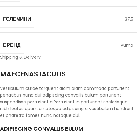
ГОЛЕМИНИ
37.5
БРЕНД
Puma
Shipping & Delivery
MAECENAS IACULIS
Vestibulum curae torquent diam diam commodo parturient
penatibus nunc dui adipiscing convallis bulum parturient
suspendisse parturient a.Parturient in parturient scelerisque
nibh lectus quam a natoque adipiscing a vestibulum hendrerit
et pharetra fames nunc natoque dui.
ADIPISCING CONVALLIS BULUM