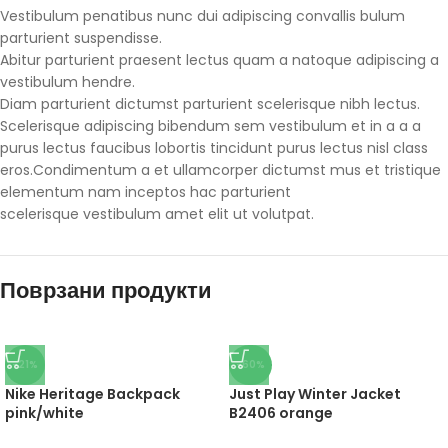
Vestibulum penatibus nunc dui adipiscing convallis bulum
parturient suspendisse.
Abitur parturient praesent lectus quam a natoque adipiscing a
vestibulum hendre.
Diam parturient dictumst parturient scelerisque nibh lectus.
Scelerisque adipiscing bibendum sem vestibulum et in a a a
purus lectus faucibus lobortis tincidunt purus lectus nisl class
eros.Condimentum a et ullamcorper dictumst mus et tristique
elementum nam inceptos hac parturient
scelerisque vestibulum amet elit ut volutpat.
Поврзани продукти
-21%
-60%
Nike Heritage Backpack
Just Play Winter Jacket
pink/white
B2406 orange