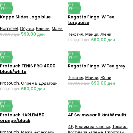
-40%
-47%
Kappa Slides Logo blue
Regatta Fingal W Tee
turquoise
Hummel
,
Обувки
,
Влечки
,
Мажи
599,00
ден
Текстил
,
Маици
,
Жени
999,00
ден
690,00
ден
1.290,00
ден
-22%
-50%
Protouch TENIS PRO 4000
Regatta Fingal W Tee grey
black/white
Текстил
,
Маици
,
Жени
Protouch
,
Опрема
,
Додатоци
690,00
ден
1.390,00
ден
690,00
ден
890,00
ден
-22%
-50%
Protouch HARLEM 50
4F Swimwear Bikini W multi
orange/black
4F
,
Костим за капење
,
Текстил
,
Protouch
,
Мажи
,
Аксесоари
,
Костим за капење
,
Спортови
,