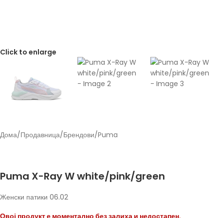
Click to enlarge
Дома
/
Продавница
/
Брендови
/
Puma
Back to products
Puma
Puma X-Ray W white/pink/green
Женски патики 06.02
Овој продукт е моментално без залиха и недостапен.