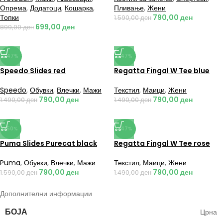
Опрема
,
Додатоци
,
Кошарка
,
Пливање
,
Жени
Топки
790,00
ден
1.590,00
ден
699,00
ден
899,00
ден
-47%
-47%
Speedo Slides red
Regatta Fingal W Tee blue
Speedo
,
Обувки
,
Влечки
,
Мажи
Текстил
,
Маици
,
Жени
790,00
ден
790,00
ден
1.490,00
ден
1.490,00
ден
-50%
-47%
Puma Slides Purecat black
Regatta Fingal W Tee rose
Puma
,
Обувки
,
Влечки
,
Мажи
Текстил
,
Маици
,
Жени
790,00
ден
790,00
ден
1.590,00
ден
1.490,00
ден
Дополнителни информации
БОЈА
Црна