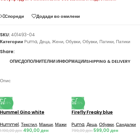
Спореди
Додади во омилени
SKU:
401493-04
Категории
Puma
,
Деца
,
Жени
,
Обувки
,
Обувки
,
Патики
,
Патики
Share:
ОПИС
ДОПОЛНИТЕЛНИ ИНФОРМАЦИИ
SHIPPING & DELIVERY
Опис
-59%
-25%
Hummel Gino white
Firefly Freaky blue
Hummel
,
Текстил
,
Маици
,
Мажи
Puma
,
Деца
,
Обувки
,
Сандалки
490,00
ден
599,00
ден
1.190,00
ден
799,00
ден