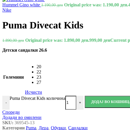
Hummel Gino white
Original price was: 1.190,00 ден.
1.190,00
ден
Nike
Puma Divecat Kids
Original price was: 1.890,00 ден.
999,00
ден
Current pr
1.890,00
ден
Детски сандалки 26.6
20
22
Големини
23
27
Исчисти
Puma Divecat Kids количина
ДОДАЈ ВО КОШНИЦ
-
+
Спореди
Додади во омилени
SKU:
369545-13
Категории
Puma
,
Деца
,
Обувки
,
Сандалки