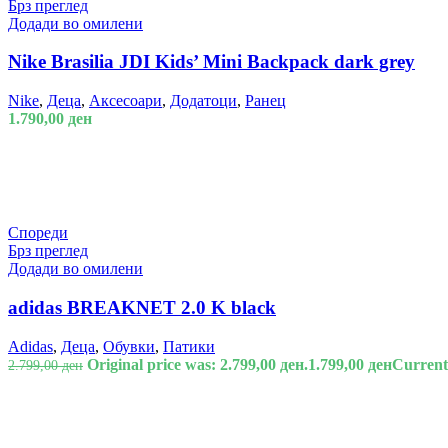
Брз преглед
Додади во омилени
Nike Brasilia JDI Kids’ Mini Backpack dark grey
Nike
,
Деца
,
Аксесоари
,
Додатоци
,
Ранец
1.790,00
ден
Спореди
Брз преглед
Додади во омилени
adidas BREAKNET 2.0 K black
Adidas
,
Деца
,
Обувки
,
Патики
Original price was: 2.799,00 ден.
1.799,00
ден
Current 
2.799,00
ден