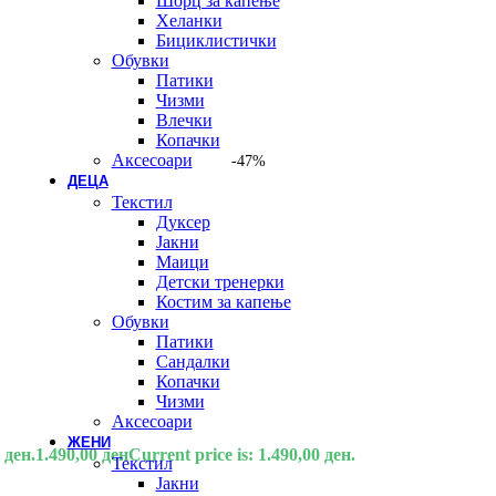
Шорц за капење
Хеланки
Бициклистички
Обувки
Патики
Чизми
Влечки
Копачки
Аксесоари
-47%
ДЕЦА
Текстил
Дуксер
Јакни
Маици
Детски тренерки
Костим за капење
Обувки
Патики
Сандалки
Копачки
Чизми
Аксесоари
ЖЕНИ
 ден.
1.490,00
ден
Current price is: 1.490,00 ден.
Текстил
Јакни