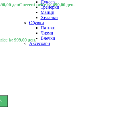
Дуксер
490,00
ден
Current price is: 490,00 ден.
Тренерки
Маици
Хеланки
Обувки
Патики
Чизми
Влечки
ice is: 999,00 ден.
Аксесоари
А