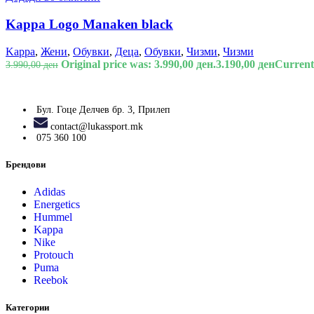
Kappa Logo Manaken black
Kappa
,
Жени
,
Обувки
,
Деца
,
Обувки
,
Чизми
,
Чизми
Original price was: 3.990,00 ден.
3.190,00
ден
Current 
3.990,00
ден
Бул. Гоце Делчев бр. 3, Прилеп
contact@lukassport.mk
075 360 100
Брендови
Adidas
Energetics
Hummel
Kappa
Nike
Protouch
Puma
Reebok
Категории