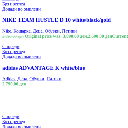
Брз преглед
Додади во омилени
NIKE TEAM HUSTLE D 10 white/black/gold
Nike
,
Кошарка
,
Деца
,
Обувки
,
Патики
Original price was: 3.890,00 ден.
2.690,00
ден
Current 
3.890,00
ден
Спореди
Брз преглед
Додади во омилени
adidas ADVANTAGE K white/blue
Adidas
,
Деца
,
Обувки
,
Патики
2.790,00
ден
Спореди
Брз преглед
Додади во омилени