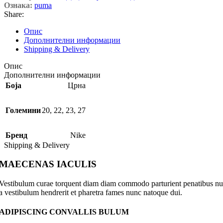
Ознака:
puma
Share:
Опис
Дополнителни информации
Shipping & Delivery
Опис
Дополнителни информации
Боја
Црна
Големини
20
,
22
,
23
,
27
Бренд
Nike
Shipping & Delivery
MAECENAS IACULIS
Vestibulum curae torquent diam diam commodo parturient penatibus nunc 
a vestibulum hendrerit et pharetra fames nunc natoque dui.
ADIPISCING CONVALLIS BULUM