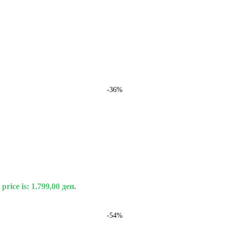
-36%
price is: 1.799,00 ден.
-54%