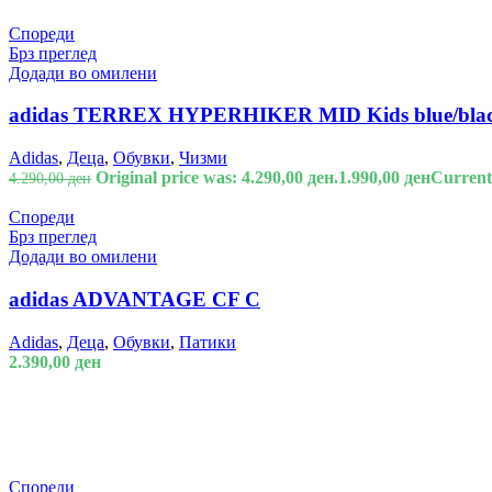
Спореди
Брз преглед
Додади во омилени
adidas TERREX HYPERHIKER MID Kids blue/blac
Adidas
,
Деца
,
Обувки
,
Чизми
Original price was: 4.290,00 ден.
1.990,00
ден
Current 
4.290,00
ден
Спореди
Брз преглед
Додади во омилени
adidas ADVANTAGE CF C
Adidas
,
Деца
,
Обувки
,
Патики
2.390,00
ден
Спореди