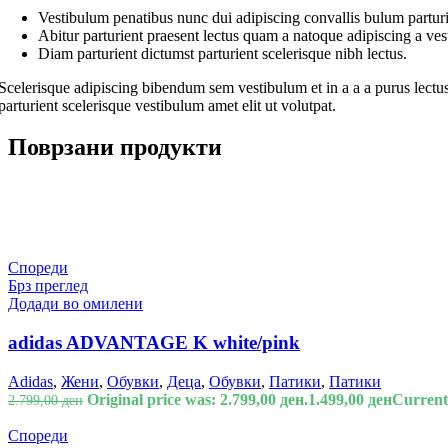
Vestibulum penatibus nunc dui adipiscing convallis bulum parturi
Abitur parturient praesent lectus quam a natoque adipiscing a ve
Diam parturient dictumst parturient scelerisque nibh lectus.
Scelerisque adipiscing bibendum sem vestibulum et in a a a purus lectus
parturient scelerisque vestibulum amet elit ut volutpat.
Поврзани продукти
Спореди
Брз преглед
Додади во омилени
adidas ADVANTAGE K white/pink
Adidas
,
Жени
,
Обувки
,
Деца
,
Обувки
,
Патики
,
Патики
Original price was: 2.799,00 ден.
1.499,00
ден
Current 
2.799,00
ден
Спореди