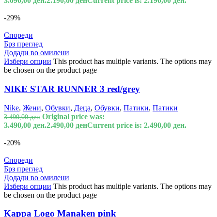
3.090,00 ден.
2.190,00
ден
Current price is: 2.190,00 ден.
-29%
Спореди
Брз преглед
Додади во омилени
Избери опции
This product has multiple variants. The options may
be chosen on the product page
NIKE STAR RUNNER 3 red/grey
Nike
,
Жени
,
Обувки
,
Деца
,
Обувки
,
Патики
,
Патики
Original price was:
3.490,00
ден
3.490,00 ден.
2.490,00
ден
Current price is: 2.490,00 ден.
-20%
Спореди
Брз преглед
Додади во омилени
Избери опции
This product has multiple variants. The options may
be chosen on the product page
Kappa Logo Manaken pink