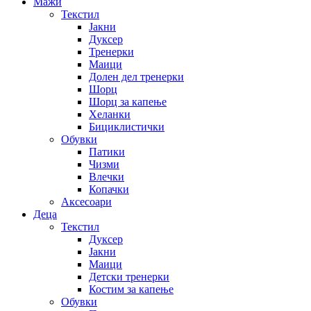
Мажи
Текстил
Јакни
Дуксер
Тренерки
Маици
Долен дел тренерки
Шорц
Шорц за капење
Хеланки
Бициклистички
Обувки
Патики
Чизми
Влечки
Копачки
Аксесоари
Деца
Текстил
Дуксер
Јакни
Маици
Детски тренерки
Костим за капење
Обувки