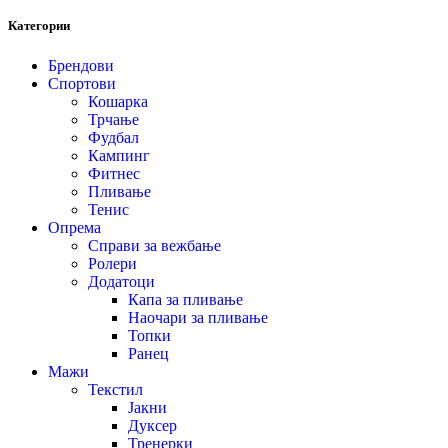
Категории
Брендови
Спортови
Кошарка
Трчање
Фудбал
Кампинг
Фитнес
Пливање
Тенис
Опрема
Справи за вежбање
Ролери
Додатоци
Капа за пливање
Наочари за пливање
Топки
Ранец
Мажи
Текстил
Јакни
Дуксер
Тренерки