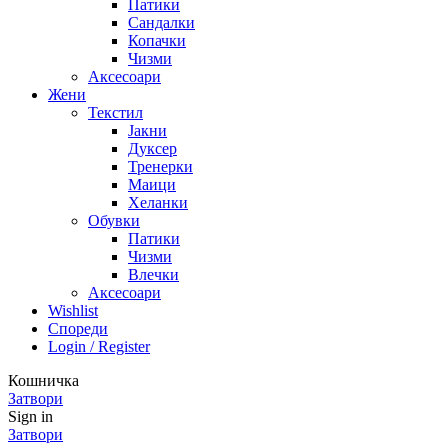
Патики
Сандалки
Копачки
Чизми
Аксесоари
Жени
Текстил
Јакни
Дуксер
Тренерки
Маици
Хеланки
Обувки
Патики
Чизми
Влечки
Аксесоари
Wishlist
Спореди
Login / Register
Кошничка
Затвори
Sign in
Затвори