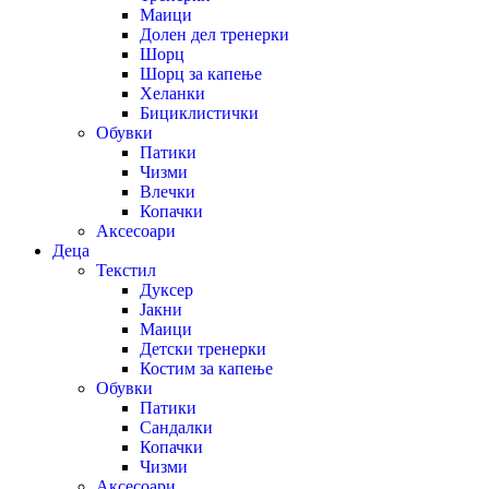
Маици
Долен дел тренерки
Шорц
Шорц за капење
Хеланки
Бициклистички
Обувки
Патики
Чизми
Влечки
Копачки
Аксесоари
Деца
Текстил
Дуксер
Јакни
Маици
Детски тренерки
Костим за капење
Обувки
Патики
Сандалки
Копачки
Чизми
Аксесоари