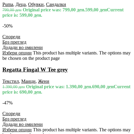
Puma
,
Деца
,
Обувки
,
Сандалки
Original price was: 799,00 ден.
599,00
ден
Current
799,00
ден
price is: 599,00 ден.
-50%
Спореди
Брз преглед
Додади во омилени
Избери опции
This product has multiple variants. The options may
be chosen on the product page
Regatta Fingal W Tee grey
Текстил
,
Маици
,
Жени
Original price was: 1.390,00 ден.
690,00
ден
Current
1.390,00
ден
price is: 690,00 ден.
-47%
Спореди
Брз преглед
Додади во омилени
Избери опции
This product has multiple variants. The options may