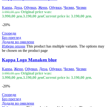
Kappa
,
Деца
,
Обувки
,
Жени
,
Обувки
,
Чизми
,
Чизми
Original price was:
3.990,00
ден
3.990,00 ден.
3.190,00
ден
Current price is: 3.190,00 ден.
-20%
Спореди
Брз преглед
Додади во омилени
Избери опции
This product has multiple variants. The options may
be chosen on the product page
Kappa Logo Manaken blue
Kappa
,
Жени
,
Обувки
,
Деца
,
Обувки
,
Чизми
,
Чизми
Original price was:
3.990,00
ден
3.990,00 ден.
3.190,00
ден
Current price is: 3.190,00 ден.
-20%
Спореди
Брз преглед
Додади во омилени