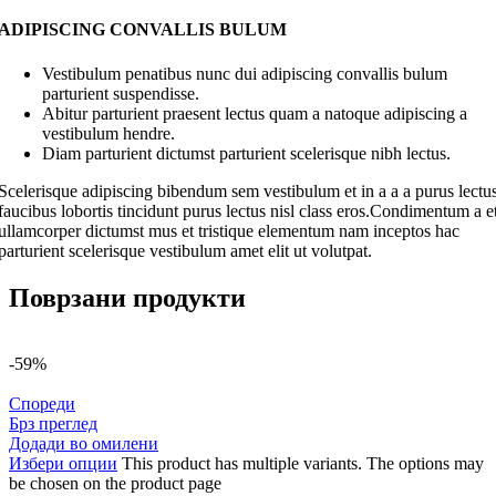
ADIPISCING CONVALLIS BULUM
Vestibulum penatibus nunc dui adipiscing convallis bulum
parturient suspendisse.
Abitur parturient praesent lectus quam a natoque adipiscing a
vestibulum hendre.
Diam parturient dictumst parturient scelerisque nibh lectus.
Scelerisque adipiscing bibendum sem vestibulum et in a a a purus lectu
faucibus lobortis tincidunt purus lectus nisl class eros.Condimentum a e
ullamcorper dictumst mus et tristique elementum nam inceptos hac
parturient scelerisque vestibulum amet elit ut volutpat.
Поврзани продукти
-59%
Спореди
Брз преглед
Додади во омилени
Избери опции
This product has multiple variants. The options may
be chosen on the product page