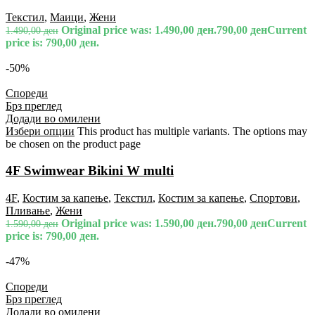
Текстил
,
Маици
,
Жени
Original price was: 1.490,00 ден.
790,00
ден
Current
1.490,00
ден
price is: 790,00 ден.
-50%
Спореди
Брз преглед
Додади во омилени
Избери опции
This product has multiple variants. The options may
be chosen on the product page
4F Swimwear Bikini W multi
4F
,
Костим за капење
,
Текстил
,
Костим за капење
,
Спортови
,
Пливање
,
Жени
Original price was: 1.590,00 ден.
790,00
ден
Current
1.590,00
ден
price is: 790,00 ден.
-47%
Спореди
Брз преглед
Додади во омилени