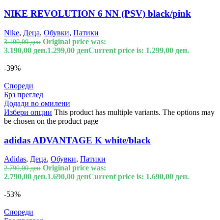
NIKE REVOLUTION 6 NN (PSV) black/pink
Nike
,
Деца
,
Обувки
,
Патики
Original price was:
3.190,00
ден
3.190,00 ден.
1.299,00
ден
Current price is: 1.299,00 ден.
-39%
Спореди
Брз преглед
Додади во омилени
Избери опции
This product has multiple variants. The options may
be chosen on the product page
adidas ADVANTAGE K white/black
Adidas
,
Деца
,
Обувки
,
Патики
Original price was:
2.790,00
ден
2.790,00 ден.
1.690,00
ден
Current price is: 1.690,00 ден.
-53%
Спореди