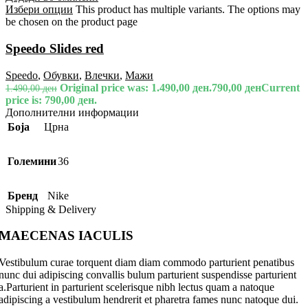
Избери опции
This product has multiple variants. The options may
be chosen on the product page
Speedo Slides red
Speedo
,
Обувки
,
Влечки
,
Мажи
Original price was: 1.490,00 ден.
790,00
ден
Current
1.490,00
ден
price is: 790,00 ден.
Дополнителни информации
Боја
Црна
Големини
36
Бренд
Nike
Shipping & Delivery
MAECENAS IACULIS
Vestibulum curae torquent diam diam commodo parturient penatibus
nunc dui adipiscing convallis bulum parturient suspendisse parturient
a.Parturient in parturient scelerisque nibh lectus quam a natoque
adipiscing a vestibulum hendrerit et pharetra fames nunc natoque dui.