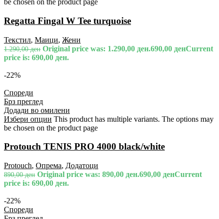
be chosen on the product page
Regatta Fingal W Tee turquoise
Текстил
,
Маици
,
Жени
Original price was: 1.290,00 ден.
690,00
ден
Current
1.290,00
ден
price is: 690,00 ден.
-22%
Спореди
Брз преглед
Додади во омилени
Избери опции
This product has multiple variants. The options may
be chosen on the product page
Protouch TENIS PRO 4000 black/white
Protouch
,
Опрема
,
Додатоци
Original price was: 890,00 ден.
690,00
ден
Current
890,00
ден
price is: 690,00 ден.
-22%
Спореди
Брз преглед