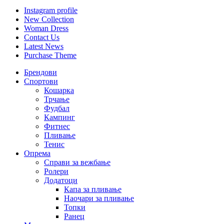
Instagram profile
New Collection
Woman Dress
Contact Us
Latest News
Purchase Theme
Брендови
Спортови
Кошарка
Трчање
Фудбал
Кампинг
Фитнес
Пливање
Тенис
Опрема
Справи за вежбање
Ролери
Додатоци
Капа за пливање
Наочари за пливање
Топки
Ранец