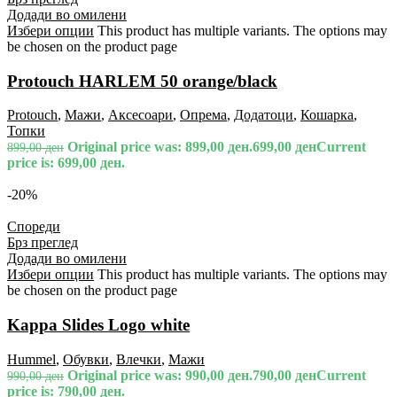
Додади во омилени
Избери опции
This product has multiple variants. The options may
be chosen on the product page
Protouch HARLEM 50 orange/black
Protouch
,
Мажи
,
Аксесоари
,
Опрема
,
Додатоци
,
Кошарка
,
Топки
Original price was: 899,00 ден.
699,00
ден
Current
899,00
ден
price is: 699,00 ден.
-20%
Спореди
Брз преглед
Додади во омилени
Избери опции
This product has multiple variants. The options may
be chosen on the product page
Kappa Slides Logo white
Hummel
,
Обувки
,
Влечки
,
Мажи
Original price was: 990,00 ден.
790,00
ден
Current
990,00
ден
price is: 790,00 ден.