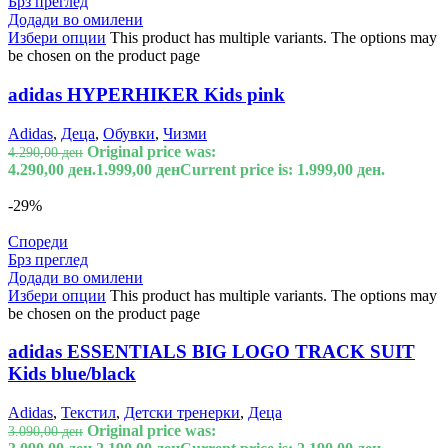
Брз преглед
Додади во омилени
Избери опции
This product has multiple variants. The options may
be chosen on the product page
adidas HYPERHIKER Kids pink
Adidas
,
Деца
,
Обувки
,
Чизми
Original price was:
4.290,00
ден
4.290,00 ден.
1.999,00
ден
Current price is: 1.999,00 ден.
-29%
Спореди
Брз преглед
Додади во омилени
Избери опции
This product has multiple variants. The options may
be chosen on the product page
adidas ESSENTIALS BIG LOGO TRACK SUIT
Kids blue/black
Adidas
,
Текстил
,
Детски тренерки
,
Деца
Original price was:
3.090,00
ден