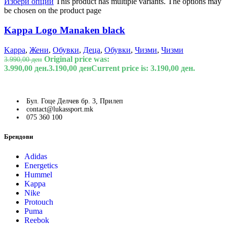
Избери опции
This product has multiple variants. The options may
be chosen on the product page
Kappa Logo Manaken black
Kappa
,
Жени
,
Обувки
,
Деца
,
Обувки
,
Чизми
,
Чизми
Original price was:
3.990,00
ден
3.990,00 ден.
3.190,00
ден
Current price is: 3.190,00 ден.
Бул. Гоце Делчев бр. 3, Прилеп
contact@lukassport.mk
075 360 100
Брендови
Adidas
Energetics
Hummel
Kappa
Nike
Protouch
Puma
Reebok