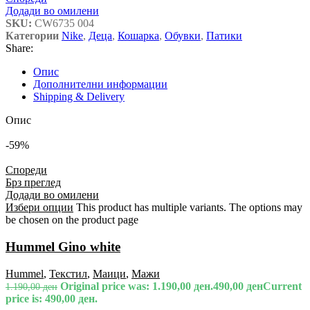
Додади во омилени
SKU:
CW6735 004
Категории
Nike
,
Деца
,
Кошарка
,
Обувки
,
Патики
Share:
Опис
Дополнителни информации
Shipping & Delivery
Опис
-59%
Спореди
Брз преглед
Додади во омилени
Избери опции
This product has multiple variants. The options may
be chosen on the product page
Hummel Gino white
Hummel
,
Текстил
,
Маици
,
Мажи
Original price was: 1.190,00 ден.
490,00
ден
Current
1.190,00
ден
price is: 490,00 ден.