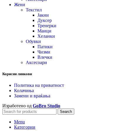
Жени
Текстил
Јакни
Дуксер
Тренерки
Маици
Хеланки
Обувки
Патики
Чизми
Влечки
Аксесоари
Корисни линкови
Политика на приватност
Колачиња
Замени и враќања
Изработено од
GoBro Studio
Search
Menu
Категории