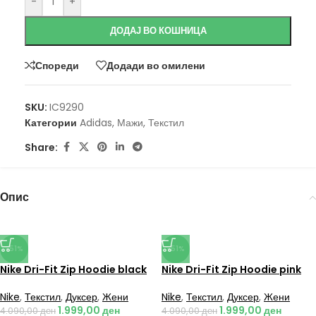
-
+
ДОДАЈ ВО КОШНИЦА
Спореди
Додади во омилени
SKU:
IC9290
Категории
Adidas
,
Мажи
,
Текстил
Share:
Опис
-51%
-51%
Nike Dri-Fit Zip Hoodie black
Nike Dri-Fit Zip Hoodie pink
Nike
,
Текстил
,
Дуксер
,
Жени
Nike
,
Текстил
,
Дуксер
,
Жени
1.999,00
ден
1.999,00
ден
4.090,00
ден
4.090,00
ден