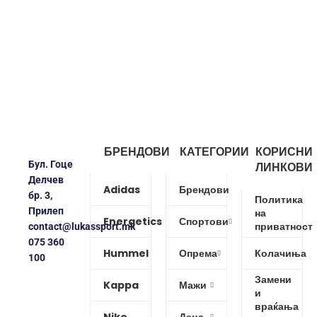
БРЕНДОВИ
КАТЕГОРИИ
КОРИСНИ
Бул. Гоце
ЛИНКОВИ
Делчев
Adidas
Брендови
бр. 3,
Политика
Прилеп
на
Energetics
Спортови
приватност
contact@lukassport.mk
075 360
Hummel
Опрема
Колачиња
100
Замени
Kappa
Мажи
и
враќања
Nike
Деца