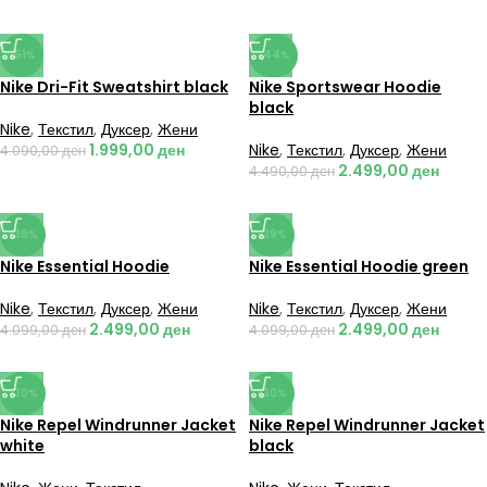
-51%
-44%
Nike Dri-Fit Sweatshirt black
Nike Sportswear Hoodie
black
Nike
,
Текстил
,
Дуксер
,
Жени
1.999,00
ден
Nike
,
Текстил
,
Дуксер
,
Жени
4.090,00
ден
2.499,00
ден
4.490,00
ден
-39%
-39%
Nike Essential Hoodie
Nike Essential Hoodie green
Nike
,
Текстил
,
Дуксер
,
Жени
Nike
,
Текстил
,
Дуксер
,
Жени
2.499,00
ден
2.499,00
ден
4.099,00
ден
4.099,00
ден
-30%
-30%
Nike Repel Windrunner Jacket
Nike Repel Windrunner Jacket
white
black