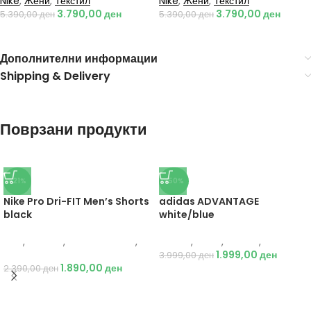
Nike
,
Жени
,
Текстил
Nike
,
Жени
,
Текстил
3.790,00
ден
3.790,00
ден
5.390,00
ден
5.390,00
ден
Дополнителни информации
Shipping & Delivery
Поврзани продукти
-21%
-50%
Nike Pro Dri-FIT Men’s Shorts
adidas ADVANTAGE
black
white/blue
Nike
,
Текстил
,
Бициклистички
,
Adidas
,
Мажи
,
Обувки
,
Патики
Мажи
1.999,00
ден
3.999,00
ден
1.890,00
ден
2.390,00
ден