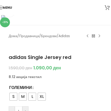
Skip to navigation
MENU
Skip to main content
Click to enlarge
-31%
Дома
/
Продавница
/
Брендови
/
Adidas
Adidas
adidas Single Jersey red
1.090,00
ден
1.590,00
ден
8.12 акција текстил
ГОЛЕМИНИ
S
M
L
XL