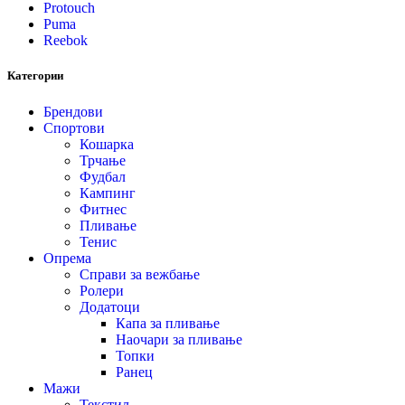
Protouch
Puma
Reebok
Категории
Брендови
Спортови
Кошарка
Трчање
Фудбал
Кампинг
Фитнес
Пливање
Тенис
Опрема
Справи за вежбање
Ролери
Додатоци
Капа за пливање
Наочари за пливање
Топки
Ранец
Мажи
Текстил