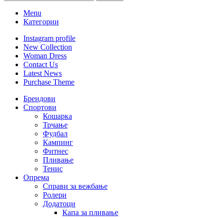
Menu
Категории
Instagram profile
New Collection
Woman Dress
Contact Us
Latest News
Purchase Theme
Брендови
Спортови
Кошарка
Трчање
Фудбал
Кампинг
Фитнес
Пливање
Тенис
Опрема
Справи за вежбање
Ролери
Додатоци
Капа за пливање