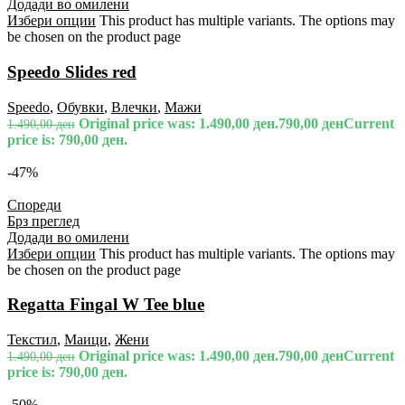
Додади во омилени
Избери опции
This product has multiple variants. The options may
be chosen on the product page
Speedo Slides red
Speedo
,
Обувки
,
Влечки
,
Мажи
Original price was: 1.490,00 ден.
790,00
ден
Current
1.490,00
ден
price is: 790,00 ден.
-47%
Спореди
Брз преглед
Додади во омилени
Избери опции
This product has multiple variants. The options may
be chosen on the product page
Regatta Fingal W Tee blue
Текстил
,
Маици
,
Жени
Original price was: 1.490,00 ден.
790,00
ден
Current
1.490,00
ден
price is: 790,00 ден.
-50%