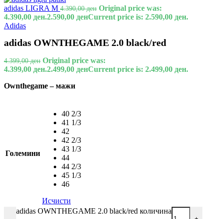
adidas LIGRA M
Original price was:
4.390,00
ден
4.390,00 ден.
2.590,00
ден
Current price is: 2.590,00 ден.
Adidas
adidas OWNTHEGAME 2.0 black/red
Original price was:
4.399,00
ден
4.399,00 ден.
2.499,00
ден
Current price is: 2.499,00 ден.
Ownthegame – мажи
40 2/3
41 1/3
42
42 2/3
43 1/3
Големини
44
44 2/3
45 1/3
46
Исчисти
adidas OWNTHEGAME 2.0 black/red количина
-
+