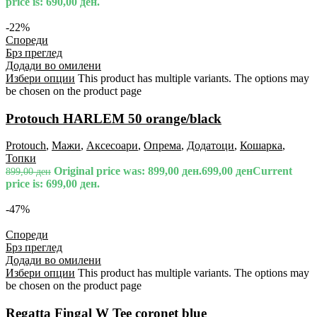
price is: 690,00 ден.
-22%
Спореди
Брз преглед
Додади во омилени
Избери опции
This product has multiple variants. The options may
be chosen on the product page
Protouch HARLEM 50 orange/black
Protouch
,
Мажи
,
Аксесоари
,
Опрема
,
Додатоци
,
Кошарка
,
Топки
Original price was: 899,00 ден.
699,00
ден
Current
899,00
ден
price is: 699,00 ден.
-47%
Спореди
Брз преглед
Додади во омилени
Избери опции
This product has multiple variants. The options may
be chosen on the product page
Regatta Fingal W Tee coronet blue