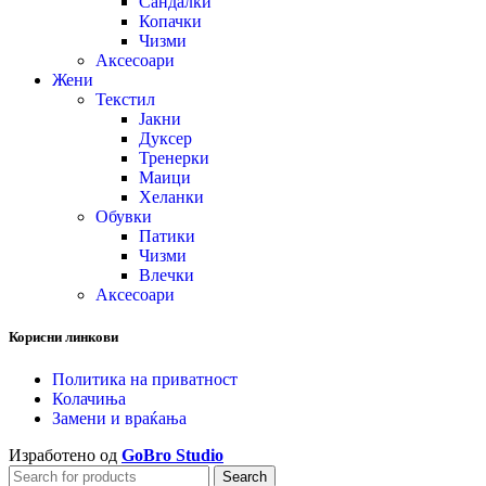
Сандалки
Копачки
Чизми
Аксесоари
Жени
Текстил
Јакни
Дуксер
Тренерки
Маици
Хеланки
Обувки
Патики
Чизми
Влечки
Аксесоари
Корисни линкови
Политика на приватност
Колачиња
Замени и враќања
Изработено од
GoBro Studio
Search