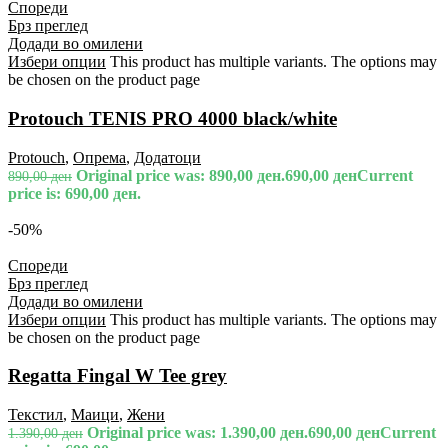
Спореди
Брз преглед
Додади во омилени
Избери опции
This product has multiple variants. The options may
be chosen on the product page
Protouch TENIS PRO 4000 black/white
Protouch
,
Опрема
,
Додатоци
Original price was: 890,00 ден.
690,00
ден
Current
890,00
ден
price is: 690,00 ден.
-50%
Спореди
Брз преглед
Додади во омилени
Избери опции
This product has multiple variants. The options may
be chosen on the product page
Regatta Fingal W Tee grey
Текстил
,
Маици
,
Жени
Original price was: 1.390,00 ден.
690,00
ден
Current
1.390,00
ден