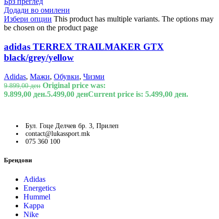
Брз преглед
Додади во омилени
Избери опции
This product has multiple variants. The options may
be chosen on the product page
adidas TERREX TRAILMAKER GTX
black/grey/yellow
Adidas
,
Мажи
,
Обувки
,
Чизми
Original price was:
9.899,00
ден
9.899,00 ден.
5.499,00
ден
Current price is: 5.499,00 ден.
Бул. Гоце Делчев бр. 3, Прилеп
contact@lukassport.mk
075 360 100
Брендови
Adidas
Energetics
Hummel
Kappa
Nike