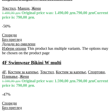
Текстил
,
Маици
,
Жени
Original price was: 1.490,00 ден.
790,00
ден
Current
1.490,00
ден
price is: 790,00 ден.
-50%
Спореди
Брз преглед
Додади во омилени
Избери опции
This product has multiple variants. The options may
be chosen on the product page
4F Swimwear Bikini W multi
4F
,
Костим за капење
,
Текстил
,
Костим за капење
,
Спортови
,
Пливање
,
Жени
Original price was: 1.590,00 ден.
790,00
ден
Current
1.590,00
ден
price is: 790,00 ден.
-47%
Спореди
Брз преглед