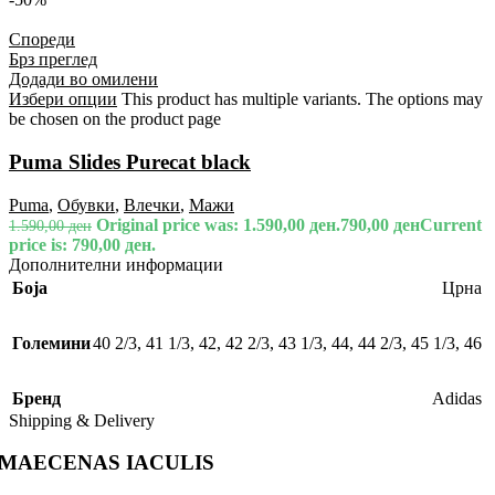
Спореди
Брз преглед
Додади во омилени
Избери опции
This product has multiple variants. The options may
be chosen on the product page
Puma Slides Purecat black
Puma
,
Обувки
,
Влечки
,
Мажи
Original price was: 1.590,00 ден.
790,00
ден
Current
1.590,00
ден
price is: 790,00 ден.
Дополнителни информации
Боја
Црна
Големини
40 2/3
,
41 1/3
,
42
,
42 2/3
,
43 1/3
,
44
,
44 2/3
,
45 1/3
,
46
Бренд
Adidas
Shipping & Delivery
MAECENAS IACULIS