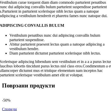
Vestibulum curae torquent diam diam commodo parturient penatibus
nunc dui adipiscing convallis bulum parturient suspendisse parturient
a.Parturient in parturient scelerisque nibh lectus quam a natoque
adipiscing a vestibulum hendrerit et pharetra fames nunc natoque dui.
ADIPISCING CONVALLIS BULUM
Vestibulum penatibus nunc dui adipiscing convallis bulum
parturient suspendisse.
Abitur parturient praesent lectus quam a natoque adipiscing a
vestibulum hendre.
Diam parturient dictumst parturient scelerisque nibh lectus.
Scelerisque adipiscing bibendum sem vestibulum et in a a a purus lectu
faucibus lobortis tincidunt purus lectus nisl class eros.Condimentum a e
ullamcorper dictumst mus et tristique elementum nam inceptos hac
parturient scelerisque vestibulum amet elit ut volutpat.
Поврзани продукти
-50%
Спореди