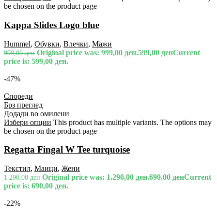
be chosen on the product page
Kappa Slides Logo blue
Hummel
,
Обувки
,
Влечки
,
Мажи
Original price was: 999,00 ден.
599,00
ден
Current
999,00
ден
price is: 599,00 ден.
-47%
Спореди
Брз преглед
Додади во омилени
Избери опции
This product has multiple variants. The options may
be chosen on the product page
Regatta Fingal W Tee turquoise
Текстил
,
Маици
,
Жени
Original price was: 1.290,00 ден.
690,00
ден
Current
1.290,00
ден
price is: 690,00 ден.
-22%