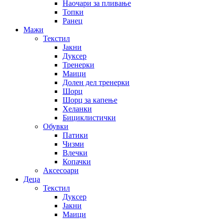
Наочари за пливање
Топки
Ранец
Мажи
Текстил
Јакни
Дуксер
Тренерки
Маици
Долен дел тренерки
Шорц
Шорц за капење
Хеланки
Бициклистички
Обувки
Патики
Чизми
Влечки
Копачки
Аксесоари
Деца
Текстил
Дуксер
Јакни
Маици