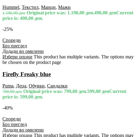
Hummel
,
Текстил
,
Маици
,
Мажи
Original price was: 1.190,00 ден.
490,00
ден
Current
1.190,00
ден
price is: 490,00 ден.
-25%
Спореди
Брз преглед
Додади во омилени
Избери опции
This product has multiple variants. The options may
be chosen on the product page
Firefly Freaky blue
Puma
,
Деца
,
Обувки
,
Сандалки
Original price was: 799,00 ден.
599,00
ден
Current
799,00
ден
price is: 599,00 ден.
-40%
Спореди
Брз преглед
Додади во омилени
Избери опции
This product has multiple variants. The options may