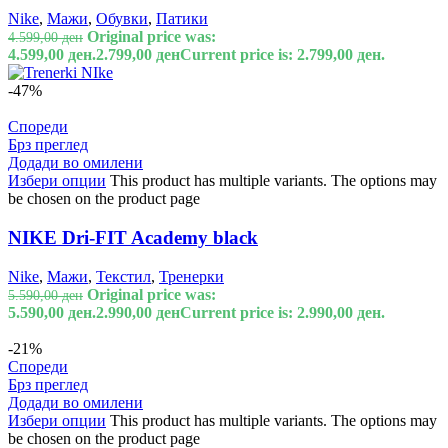
Nike
,
Мажи
,
Обувки
,
Патики
Original price was:
4.599,00
ден
4.599,00 ден.
2.799,00
ден
Current price is: 2.799,00 ден.
-47%
Спореди
Брз преглед
Додади во омилени
Избери опции
This product has multiple variants. The options may
be chosen on the product page
NIKE Dri-FIT Academy black
Nike
,
Мажи
,
Текстил
,
Тренерки
Original price was:
5.590,00
ден
5.590,00 ден.
2.990,00
ден
Current price is: 2.990,00 ден.
-21%
Спореди
Брз преглед
Додади во омилени
Избери опции
This product has multiple variants. The options may
be chosen on the product page