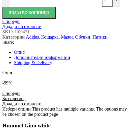
ДОДАЈ ВО КОШНИЦА
Спореди
Додади во омилени
SKU:
H00471
Категории
Adidas
,
Кошарка
,
Мажи
,
Обувки
,
Патики
Share:
Опис
Дополнителни информации
Shipping & Delivery
Опис
-59%
Спореди
Брз преглед
Додади во омилени
Избери опции
This product has multiple variants. The options may
be chosen on the product page
Hummel Gino white