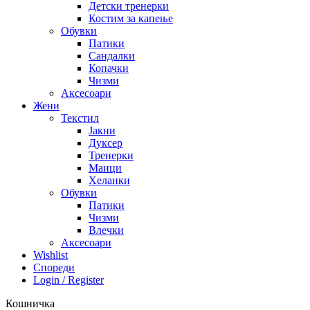
Детски тренерки
Костим за капење
Обувки
Патики
Сандалки
Копачки
Чизми
Аксесоари
Жени
Текстил
Јакни
Дуксер
Тренерки
Маици
Хеланки
Обувки
Патики
Чизми
Влечки
Аксесоари
Wishlist
Спореди
Login / Register
Кошничка