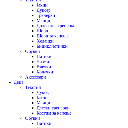
Јакни
Дуксер
Тренерки
Маици
Долен дел тренерки
Шорц
Шорц за капење
Хеланки
Бициклистички
Обувки
Патики
Чизми
Влечки
Копачки
Аксесоари
Деца
Текстил
Дуксер
Јакни
Маици
Детски тренерки
Костим за капење
Обувки
Патики