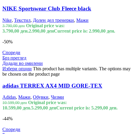
NIKE Sportswear Club Fleece black
Nike
,
Текстил
,
Долен дел тренерки
,
Мажи
Original price was:
3.790,00
ден
3.790,00 ден.
2.990,00
ден
Current price is: 2.990,00 ден.
-50%
Спореди
Брз преглед
Додади во омилени
Избери опции
This product has multiple variants. The options may
be chosen on the product page
adidas TERREX AX4 MID GORE-TEX
Adidas
,
Мажи
,
Обувки
,
Чизми
Original price was:
10.599,00
ден
10.599,00 ден.
5.299,00
ден
Current price is: 5.299,00 ден.
-44%
Спореди