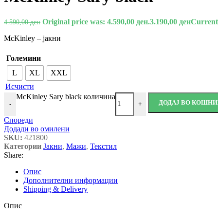
Original price was: 4.590,00 ден.
3.190,00
ден
Current 
4.590,00
ден
McKinley – јакни
Големини
L
XL
XXL
Исчисти
McKinley Sary black количина
ДОДАЈ ВО КОШН
-
+
Спореди
Додади во омилени
SKU:
421800
Категории
Јакни
,
Мажи
,
Текстил
Share:
Опис
Дополнителни информации
Shipping & Delivery
Опис