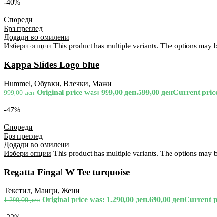
-40%
Спореди
Брз преглед
Додади во омилени
Избери опции
This product has multiple variants. The options may 
Kappa Slides Logo blue
Hummel
,
Обувки
,
Влечки
,
Мажи
Original price was: 999,00 ден.
599,00
ден
Current price
999,00
ден
-47%
Спореди
Брз преглед
Додади во омилени
Избери опции
This product has multiple variants. The options may 
Regatta Fingal W Tee turquoise
Текстил
,
Маици
,
Жени
Original price was: 1.290,00 ден.
690,00
ден
Current pr
1.290,00
ден
-22%