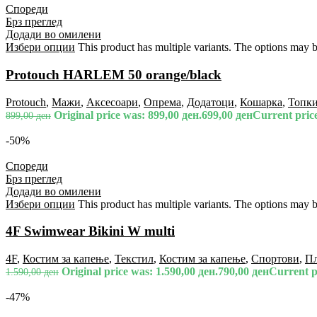
Спореди
Брз преглед
Додади во омилени
Избери опции
This product has multiple variants. The options may 
Protouch HARLEM 50 orange/black
Protouch
,
Мажи
,
Аксесоари
,
Опрема
,
Додатоци
,
Кошарка
,
Топк
Original price was: 899,00 ден.
699,00
ден
Current price
899,00
ден
-50%
Спореди
Брз преглед
Додади во омилени
Избери опции
This product has multiple variants. The options may 
4F Swimwear Bikini W multi
4F
,
Костим за капење
,
Текстил
,
Костим за капење
,
Спортови
,
П
Original price was: 1.590,00 ден.
790,00
ден
Current pr
1.590,00
ден
-47%