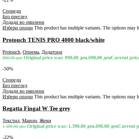
Спореди
Брз преглед
Додади во омилени
Избери опции
This product has multiple variants. The options may 
Protouch TENIS PRO 4000 black/white
Protouch
,
Опрема
,
Додатоци
Original price was: 890,00 ден.
690,00
ден
Current price
890,00
ден
-50%
Спореди
Брз преглед
Додади во омилени
Избери опции
This product has multiple variants. The options may 
Regatta Fingal W Tee grey
Текстил
,
Маици
,
Жени
Original price was: 1.390,00 ден.
690,00
ден
Current pr
1.390,00
ден
-22%