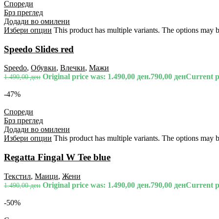
Спореди
Брз преглед
Додади во омилени
Избери опции
This product has multiple variants. The options may 
Speedo Slides red
Speedo
,
Обувки
,
Влечки
,
Мажи
Original price was: 1.490,00 ден.
790,00
ден
Current pr
1.490,00
ден
-47%
Спореди
Брз преглед
Додади во омилени
Избери опции
This product has multiple variants. The options may 
Regatta Fingal W Tee blue
Текстил
,
Маици
,
Жени
Original price was: 1.490,00 ден.
790,00
ден
Current pr
1.490,00
ден
-50%