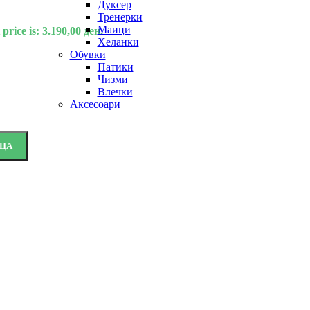
Дуксер
Тренерки
Маици
price is: 3.190,00 ден.
Хеланки
Обувки
Патики
Чизми
Влечки
Аксесоари
ИЦА