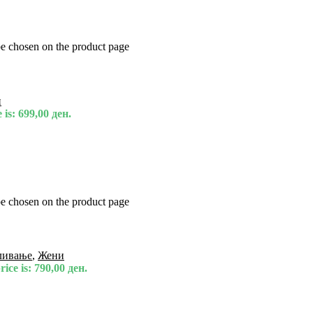
be chosen on the product page
и
 is: 699,00 ден.
be chosen on the product page
ливање
,
Жени
ice is: 790,00 ден.