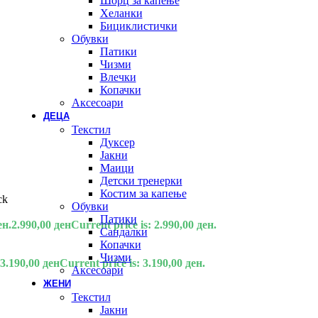
Шорц за капење
Хеланки
Бициклистички
Обувки
Патики
Чизми
Влечки
Копачки
Аксесоари
ДЕЦА
Текстил
Дуксер
Јакни
Маици
Детски тренерки
Костим за капење
ck
Обувки
Патики
ен.
2.990,00
ден
Current price is: 2.990,00 ден.
Сандалки
Копачки
Чизми
3.190,00
ден
Current price is: 3.190,00 ден.
Аксесоари
ЖЕНИ
Текстил
Јакни