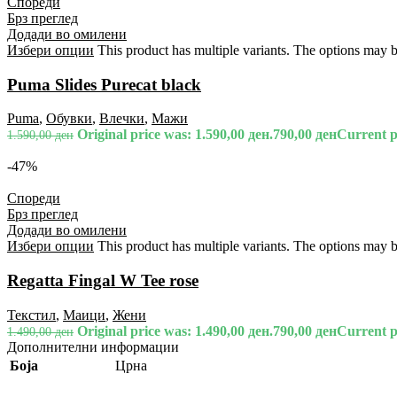
Спореди
Брз преглед
Додади во омилени
Избери опции
This product has multiple variants. The options may 
Puma Slides Purecat black
Puma
,
Обувки
,
Влечки
,
Мажи
Original price was: 1.590,00 ден.
790,00
ден
Current pr
1.590,00
ден
-47%
Спореди
Брз преглед
Додади во омилени
Избери опции
This product has multiple variants. The options may 
Regatta Fingal W Tee rose
Текстил
,
Маици
,
Жени
Original price was: 1.490,00 ден.
790,00
ден
Current pr
1.490,00
ден
Дополнителни информации
Боја
Црна