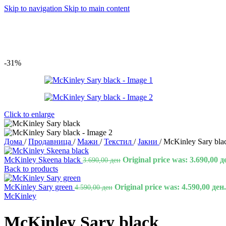
Skip to navigation
Skip to main content
-31%
Click to enlarge
Дома
/
Продавница
/
Мажи
/
Текстил
/
Јакни
/
McKinley Sary bla
McKinley Skeena black
Original price was: 3.690,00 д
3.690,00
ден
Back to products
McKinley Sary green
Original price was: 4.590,00 ден.
4.590,00
ден
McKinley
McKinley Sary black