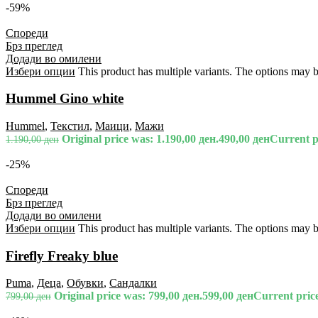
-59%
Спореди
Брз преглед
Додади во омилени
Избери опции
This product has multiple variants. The options may 
Hummel Gino white
Hummel
,
Текстил
,
Маици
,
Мажи
Original price was: 1.190,00 ден.
490,00
ден
Current pr
1.190,00
ден
-25%
Спореди
Брз преглед
Додади во омилени
Избери опции
This product has multiple variants. The options may 
Firefly Freaky blue
Puma
,
Деца
,
Обувки
,
Сандалки
Original price was: 799,00 ден.
599,00
ден
Current price
799,00
ден