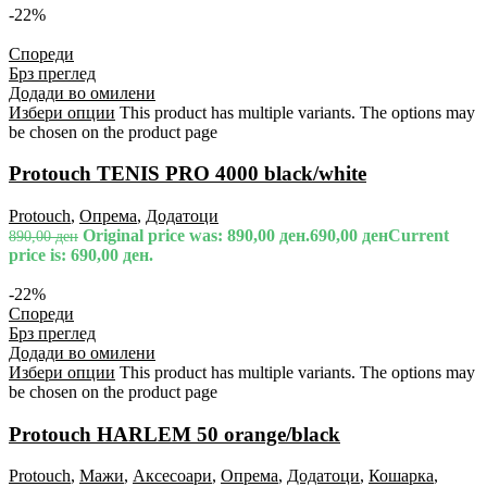
-22%
Спореди
Брз преглед
Додади во омилени
Избери опции
This product has multiple variants. The options may
be chosen on the product page
Protouch TENIS PRO 4000 black/white
Protouch
,
Опрема
,
Додатоци
Original price was: 890,00 ден.
690,00
ден
Current
890,00
ден
price is: 690,00 ден.
-22%
Спореди
Брз преглед
Додади во омилени
Избери опции
This product has multiple variants. The options may
be chosen on the product page
Protouch HARLEM 50 orange/black
Protouch
,
Мажи
,
Аксесоари
,
Опрема
,
Додатоци
,
Кошарка
,