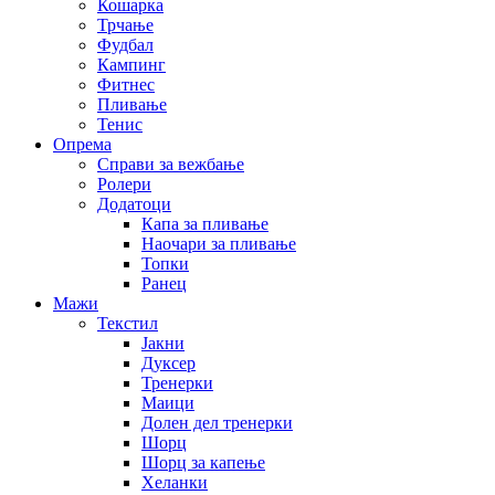
Кошарка
Трчање
Фудбал
Кампинг
Фитнес
Пливање
Тенис
Опрема
Справи за вежбање
Ролери
Додатоци
Капа за пливање
Наочари за пливање
Топки
Ранец
Мажи
Текстил
Јакни
Дуксер
Тренерки
Маици
Долен дел тренерки
Шорц
Шорц за капење
Хеланки