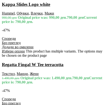
Kappa Slides Logo white
Hummel
,
Обувки
,
Влечки
,
Мажи
Original price was: 990,00 ден.
790,00
ден
Current
990,00
ден
price is: 790,00 ден.
-47%
Спореди
Брз преглед
Додади во омилени
Избери опции
This product has multiple variants. The options may
be chosen on the product page
Regatta Fingal W Tee terracotta
Текстил
,
Маици
,
Жени
Original price was: 1.490,00 ден.
790,00
ден
Current
1.490,00
ден
price is: 790,00 ден.
-47%
Спореди
Брз преглед