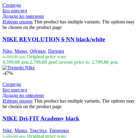
Спореди
Брз преглед
Додади во омилени
Избери опции
This product has multiple variants. The options may
be chosen on the product page
NIKE REVOLUTION 6 NN black/white
Nike
,
Мажи
,
Обувки
,
Патики
Original price was:
4.599,00
ден
4.599,00 ден.
2.799,00
ден
Current price is: 2.799,00 ден.
-47%
Спореди
Брз преглед
Додади во омилени
Избери опции
This product has multiple variants. The options may
be chosen on the product page
NIKE Dri-FIT Academy black
Nike
,
Мажи
,
Текстил
,
Тренерки
Original price was:
5.590,00
ден