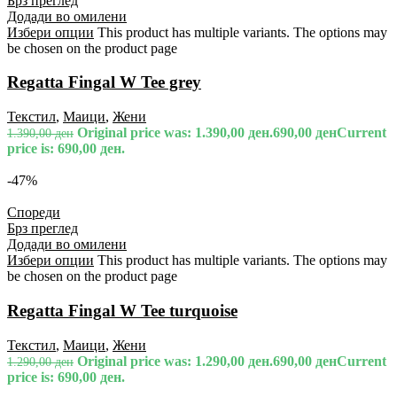
Брз преглед
Додади во омилени
Избери опции
This product has multiple variants. The options may
be chosen on the product page
Regatta Fingal W Tee grey
Текстил
,
Маици
,
Жени
Original price was: 1.390,00 ден.
690,00
ден
Current
1.390,00
ден
price is: 690,00 ден.
-47%
Спореди
Брз преглед
Додади во омилени
Избери опции
This product has multiple variants. The options may
be chosen on the product page
Regatta Fingal W Tee turquoise
Текстил
,
Маици
,
Жени
Original price was: 1.290,00 ден.
690,00
ден
Current
1.290,00
ден
price is: 690,00 ден.