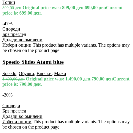
Топки
Original price was: 899,00 ден.
699,00
ден
Current
899,00
ден
price is: 699,00 ден.
-47%
Спореди
Брз преглед
Додади во омилени
Избери опции
This product has multiple variants. The options may
be chosen on the product page
Speedo Slides Atami blue
Speedo
,
Обувки
,
Влечки
,
Мажи
Original price was: 1.490,00 ден.
790,00
ден
Current
1.490,00
ден
price is: 790,00 ден.
-20%
Спореди
Брз преглед
Додади во омилени
Избери опции
This product has multiple variants. The options may
be chosen on the product page