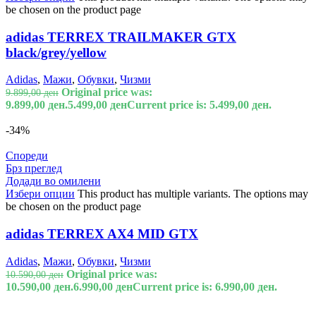
be chosen on the product page
adidas TERREX TRAILMAKER GTX
black/grey/yellow
Adidas
,
Мажи
,
Обувки
,
Чизми
Original price was:
9.899,00
ден
9.899,00 ден.
5.499,00
ден
Current price is: 5.499,00 ден.
-34%
Спореди
Брз преглед
Додади во омилени
Избери опции
This product has multiple variants. The options may
be chosen on the product page
adidas TERREX AX4 MID GTX
Adidas
,
Мажи
,
Обувки
,
Чизми
Original price was:
10.590,00
ден
10.590,00 ден.
6.990,00
ден
Current price is: 6.990,00 ден.