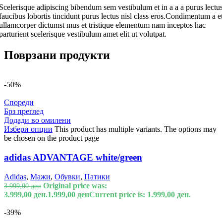
Scelerisque adipiscing bibendum sem vestibulum et in a a a purus lectu
faucibus lobortis tincidunt purus lectus nisl class eros.Condimentum a e
ullamcorper dictumst mus et tristique elementum nam inceptos hac
parturient scelerisque vestibulum amet elit ut volutpat.
Поврзани продукти
-50%
Спореди
Брз преглед
Додади во омилени
Избери опции
This product has multiple variants. The options may
be chosen on the product page
adidas ADVANTAGE white/green
Adidas
,
Мажи
,
Обувки
,
Патики
Original price was:
3.999,00
ден
3.999,00 ден.
1.999,00
ден
Current price is: 1.999,00 ден.
-39%