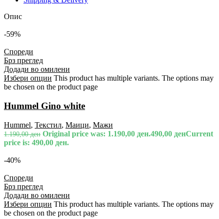
Опис
-59%
Спореди
Брз преглед
Додади во омилени
Избери опции
This product has multiple variants. The options may
be chosen on the product page
Hummel Gino white
Hummel
,
Текстил
,
Маици
,
Мажи
Original price was: 1.190,00 ден.
490,00
ден
Current
1.190,00
ден
price is: 490,00 ден.
-40%
Спореди
Брз преглед
Додади во омилени
Избери опции
This product has multiple variants. The options may
be chosen on the product page