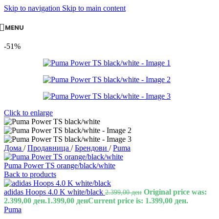
Skip to navigation
Skip to main content
MENU
-51%
Click to enlarge
Дома
/
Продавница
/
Брендови
/
Puma
Puma Power TS orange/black/white
Back to products
adidas Hoops 4.0 K white/black
Original price was:
2.399,00
ден
2.399,00 ден.
1.399,00
ден
Current price is: 1.399,00 ден.
Puma