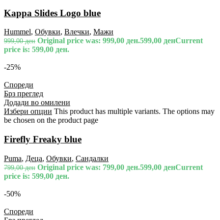
Kappa Slides Logo blue
Hummel
,
Обувки
,
Влечки
,
Мажи
Original price was: 999,00 ден.
599,00
ден
Current
999,00
ден
price is: 599,00 ден.
-25%
Спореди
Брз преглед
Додади во омилени
Избери опции
This product has multiple variants. The options may
be chosen on the product page
Firefly Freaky blue
Puma
,
Деца
,
Обувки
,
Сандалки
Original price was: 799,00 ден.
599,00
ден
Current
799,00
ден
price is: 599,00 ден.
-50%
Спореди