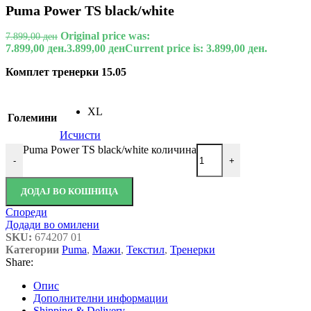
Puma Power TS black/white
Original price was:
7.899,00
ден
7.899,00 ден.
3.899,00
ден
Current price is: 3.899,00 ден.
Комплет тренерки 15.05
XL
Големини
Исчисти
Puma Power TS black/white количина
-
+
ДОДАЈ ВО КОШНИЦА
Спореди
Додади во омилени
SKU:
674207 01
Категории
Puma
,
Мажи
,
Текстил
,
Тренерки
Share:
Опис
Дополнителни информации
Shipping & Delivery