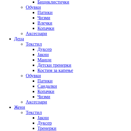
Бициклистички
Обувки
Патики
Чизми
Влечки
Копачки
Аксесоари
Деца
Текстил
Дуксер
Јакни
Маици
Детски тренерки
Костим за капење
Обувки
Патики
Сандалки
Копачки
Чизми
Аксесоари
Жени
Текстил
Јакни
Дуксер
Тренерки