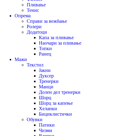
Пливање
Тенис
Опрема
Справи за вежбање
Ролери
Додатоци
Капа за пливање
Наочари за пливање
Топки
Ранец
Мажи
Текстил
Јакни
Дуксер
Тренерки
Маици
Долен дел тренерки
Шорц
Шорц за капење
Хеланки
Бициклистички
Обувки
Патики
Чизми
Влечки