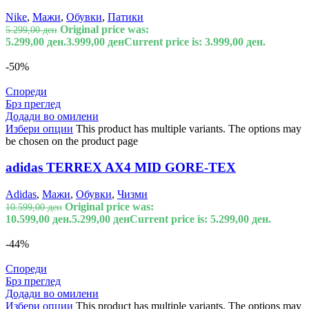
Nike
,
Мажи
,
Обувки
,
Патики
Original price was:
5.299,00
ден
5.299,00 ден.
3.999,00
ден
Current price is: 3.999,00 ден.
-50%
Спореди
Брз преглед
Додади во омилени
Избери опции
This product has multiple variants. The options may
be chosen on the product page
adidas TERREX AX4 MID GORE-TEX
Adidas
,
Мажи
,
Обувки
,
Чизми
Original price was:
10.599,00
ден
10.599,00 ден.
5.299,00
ден
Current price is: 5.299,00 ден.
-44%
Спореди
Брз преглед
Додади во омилени
Избери опции
This product has multiple variants. The options may