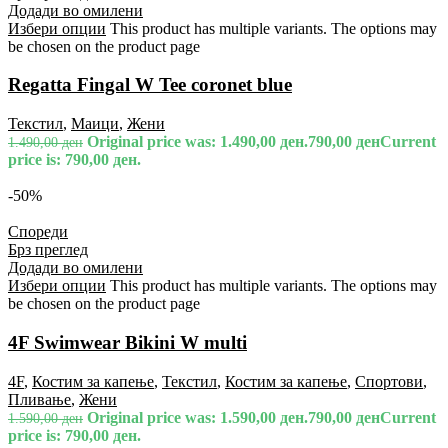
Додади во омилени
Избери опции
This product has multiple variants. The options may
be chosen on the product page
Regatta Fingal W Tee coronet blue
Текстил
,
Маици
,
Жени
Original price was: 1.490,00 ден.
790,00
ден
Current
1.490,00
ден
price is: 790,00 ден.
-50%
Спореди
Брз преглед
Додади во омилени
Избери опции
This product has multiple variants. The options may
be chosen on the product page
4F Swimwear Bikini W multi
4F
,
Костим за капење
,
Текстил
,
Костим за капење
,
Спортови
,
Пливање
,
Жени
Original price was: 1.590,00 ден.
790,00
ден
Current
1.590,00
ден
price is: 790,00 ден.