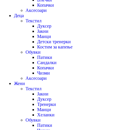
Копачки
Аксесоари
Деца
Текстил
Дуксер
Јакни
Маици
Детски тренерки
Костим за капење
Обувки
Патики
Сандалки
Копачки
Чизми
Аксесоари
Жени
Текстил
Јакни
Дуксер
Тренерки
Маици
Хеланки
Обувки
Патики