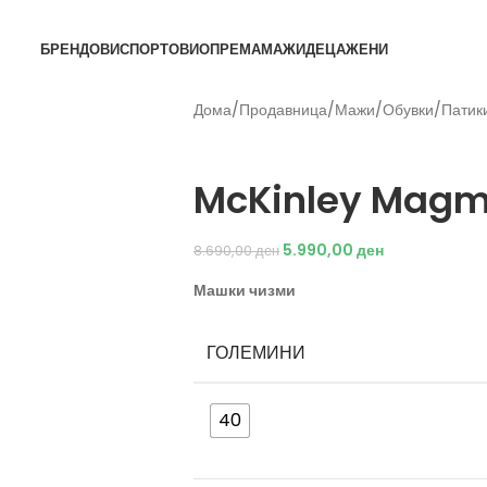
БРЕНДОВИ
СПОРТОВИ
ОПРЕМА
МАЖИ
ДЕЦА
ЖЕНИ
Дома
/
Продавница
/
Мажи
/
Обувки
/
Патик
McKinley
McKinley Mag
5.990,00
ден
8.690,00
ден
Машки чизми
ГОЛЕМИНИ
40