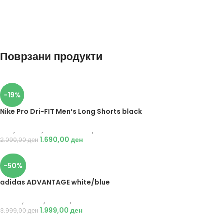
Поврзани продукти
-19%
Nike Pro Dri-FIT Men’s Long Shorts black
Nike
,
Текстил
,
Бициклистички
,
Мажи
1.690,00
ден
2.090,00
ден
-50%
adidas ADVANTAGE white/blue
Adidas
,
Мажи
,
Обувки
,
Патики
1.999,00
ден
3.999,00
ден