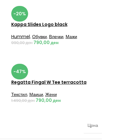
-20%
Kappa Slides Logo black
Hummel
,
Обувки
,
Влечки
,
Мажи
790,00
ден
990,00
ден
-47%
Regatta Fingal W Tee terracotta
Текстил
,
Маици
,
Жени
790,00
ден
1.490,00
ден
Црна