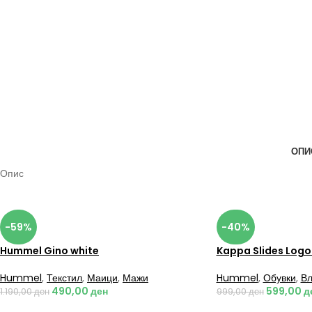
ОПИ
Опис
-59%
-40%
Hummel Gino white
Kappa Slides Logo
Hummel
,
Текстил
,
Маици
,
Мажи
Hummel
,
Обувки
,
Вл
490,00
ден
599,00
д
1.190,00
ден
999,00
ден