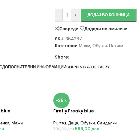
-
+
ДОДАЈ ВО КОШНИЦА
Спореди
Додади во омилени
SKU:
364267
Категории
Мажи
,
Обувки
,
Патики
Share:
С
ДОПОЛНИТЕЛНИ ИНФОРМАЦИИ
SHIPPING & DELIVERY
-25%
 blue
Firefly Freaky blue
ечки
,
Мажи
Puma
,
Деца
,
Обувки
,
Сандалки
ен
599,00
ден
799,00
ден