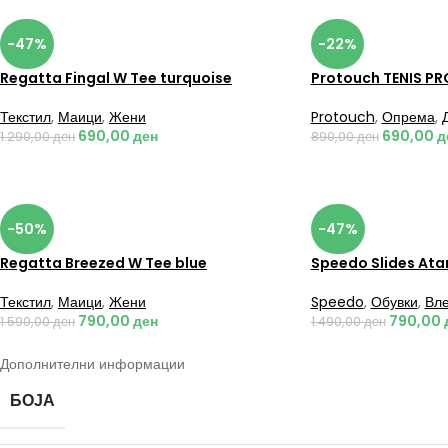
-47%
-22%
Regatta Fingal W Tee turquoise
Protouch TENIS PR
Текстил
,
Маици
,
Жени
Protouch
,
Опрема
,
690,00
ден
690,00
д
1.290,00
ден
890,00
ден
-50%
-47%
Regatta Breezed W Tee blue
Speedo Slides Ata
Текстил
,
Маици
,
Жени
Speedo
,
Обувки
,
Вле
790,00
ден
790,00
1.590,00
ден
1.490,00
ден
Дополнителни информации
БОЈА