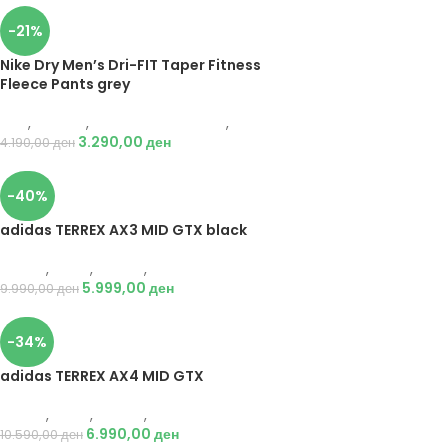
-21%
Nike Dry Men’s Dri-FIT Taper Fitness
Fleece Pants grey
Nike
,
Текстил
,
Долен дел тренерки
,
Мажи
3.290,00
ден
4.190,00
ден
-40%
adidas TERREX AX3 MID GTX black
Adidas
,
Мажи
,
Обувки
,
Чизми
5.999,00
ден
9.990,00
ден
-34%
adidas TERREX AX4 MID GTX
Adidas
,
Мажи
,
Обувки
,
Чизми
6.990,00
ден
10.590,00
ден