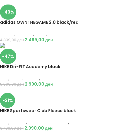
-43%
adidas OWNTHEGAME 2.0 black/red
Adidas
,
Кошарка
,
Мажи
,
Обувки
,
Патики
2.499,00
ден
4.399,00
ден
-47%
NIKE Dri-FIT Academy black
Nike
,
Мажи
,
Текстил
,
Тренерки
2.990,00
ден
5.590,00
ден
-21%
NIKE Sportswear Club Fleece black
Nike
,
Текстил
,
Долен дел тренерки
,
Мажи
2.990,00
ден
3.790,00
ден