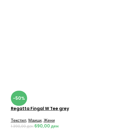
-50%
Regatta Fingal W Tee grey
Текстил
,
Маици
,
Жени
690,00
ден
1.390,00
ден