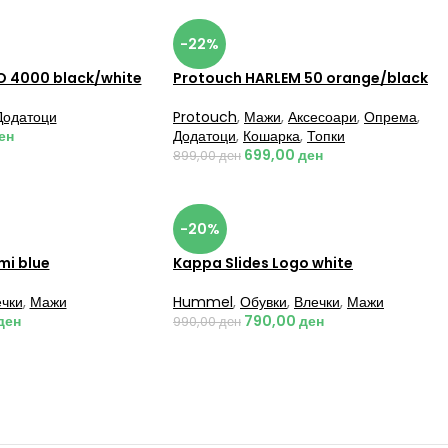
-22%
O 4000 black/white
Protouch HARLEM 50 orange/black
Додатоци
Protouch
,
Мажи
,
Аксесоари
,
Опрема
,
ен
Додатоци
,
Кошарка
,
Топки
699,00
ден
899,00
ден
-20%
mi blue
Kappa Slides Logo white
чки
,
Мажи
Hummel
,
Обувки
,
Влечки
,
Мажи
ден
790,00
ден
990,00
ден