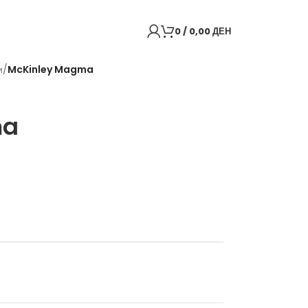
0
/
0,00
ДЕН
и
/
McKinley Magma
Back to products
ma