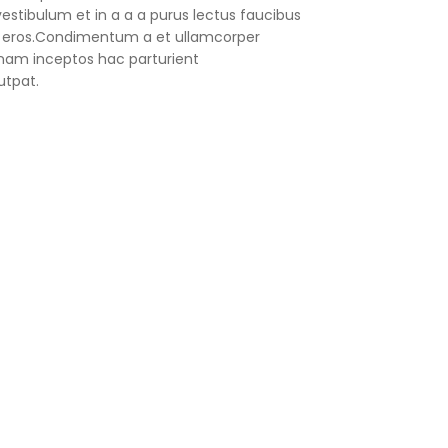
stibulum et in a a a purus lectus faucibus
ass eros.Condimentum a et ullamcorper
nam inceptos hac parturient
utpat.