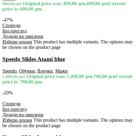
Original price was: 899,00 ден.
699,00
ден
Current
899,00
ден
price is: 699,00 ден.
-47%
Спореди
Брз преглед
Додади во омилени
Избери опции
This product has multiple variants. The options may
be chosen on the product page
Speedo Slides Atami blue
Speedo
,
Обувки
,
Влечки
,
Мажи
Original price was: 1.490,00 ден.
790,00
ден
Current
1.490,00
ден
price is: 790,00 ден.
-20%
Спореди
Брз преглед
Додади во омилени
Избери опции
This product has multiple variants. The options may
be chosen on the product page