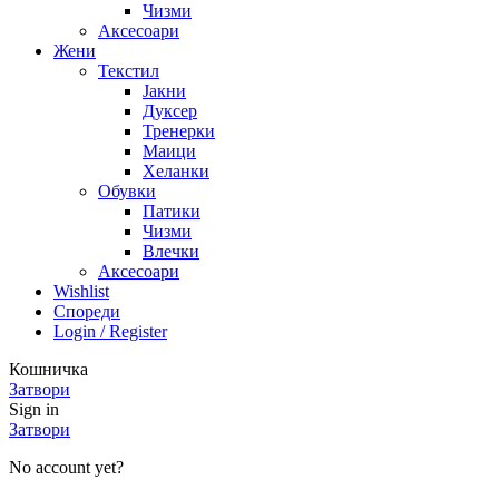
Чизми
Аксесоари
Жени
Текстил
Јакни
Дуксер
Тренерки
Маици
Хеланки
Обувки
Патики
Чизми
Влечки
Аксесоари
Wishlist
Спореди
Login / Register
Кошничка
Затвори
Sign in
Затвори
No account yet?