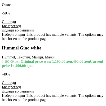
Опис
-59%
Спореди
Брз преглед
Додади во омилени
Избери опции
This product has multiple variants. The options may
be chosen on the product page
Hummel Gino white
Hummel
,
Текстил
,
Маици
,
Мажи
Original price was: 1.190,00 ден.
490,00
ден
Current
1.190,00
ден
price is: 490,00 ден.
-40%
Спореди
Брз преглед
Додади во омилени
Избери опции
This product has multiple variants. The options may
be chosen on the product page