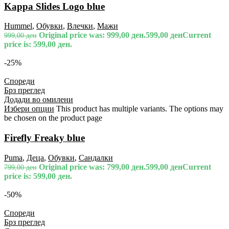
Kappa Slides Logo blue
Hummel
,
Обувки
,
Влечки
,
Мажи
Original price was: 999,00 ден.
599,00
ден
Current
999,00
ден
price is: 599,00 ден.
-25%
Спореди
Брз преглед
Додади во омилени
Избери опции
This product has multiple variants. The options may
be chosen on the product page
Firefly Freaky blue
Puma
,
Деца
,
Обувки
,
Сандалки
Original price was: 799,00 ден.
599,00
ден
Current
799,00
ден
price is: 599,00 ден.
-50%
Спореди
Брз преглед