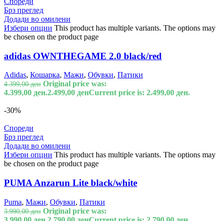
Спореди
Брз преглед
Додади во омилени
Избери опции
This product has multiple variants. The options may
be chosen on the product page
adidas OWNTHEGAME 2.0 black/red
Adidas
,
Кошарка
,
Мажи
,
Обувки
,
Патики
Original price was:
4.399,00
ден
4.399,00 ден.
2.499,00
ден
Current price is: 2.499,00 ден.
-30%
Спореди
Брз преглед
Додади во омилени
Избери опции
This product has multiple variants. The options may
be chosen on the product page
PUMA Anzarun Lite black/white
Puma
,
Мажи
,
Обувки
,
Патики
Original price was:
3.990,00
ден
3.990,00 ден.
2.790,00
ден
Current price is: 2.790,00 ден.