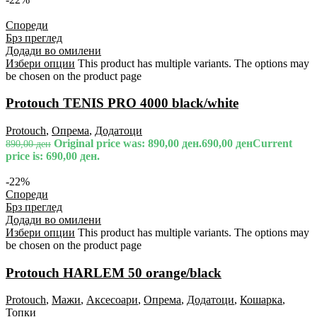
Спореди
Брз преглед
Додади во омилени
Избери опции
This product has multiple variants. The options may
be chosen on the product page
Protouch TENIS PRO 4000 black/white
Protouch
,
Опрема
,
Додатоци
Original price was: 890,00 ден.
690,00
ден
Current
890,00
ден
price is: 690,00 ден.
-22%
Спореди
Брз преглед
Додади во омилени
Избери опции
This product has multiple variants. The options may
be chosen on the product page
Protouch HARLEM 50 orange/black
Protouch
,
Мажи
,
Аксесоари
,
Опрема
,
Додатоци
,
Кошарка
,
Топки