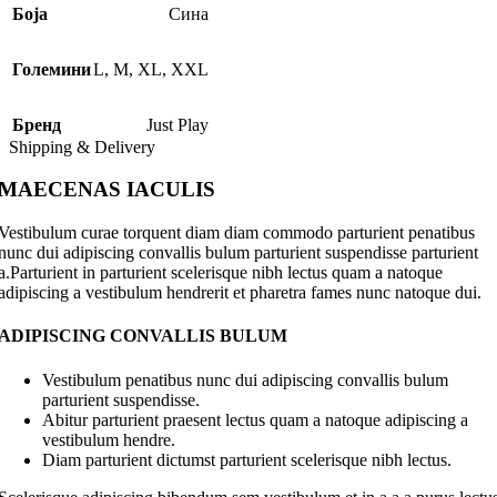
Боја
Сина
Големини
L
,
M
,
XL
,
XXL
Бренд
Just Play
Shipping & Delivery
MAECENAS IACULIS
Vestibulum curae torquent diam diam commodo parturient penatibus
nunc dui adipiscing convallis bulum parturient suspendisse parturient
a.Parturient in parturient scelerisque nibh lectus quam a natoque
adipiscing a vestibulum hendrerit et pharetra fames nunc natoque dui.
ADIPISCING CONVALLIS BULUM
Vestibulum penatibus nunc dui adipiscing convallis bulum
parturient suspendisse.
Abitur parturient praesent lectus quam a natoque adipiscing a
vestibulum hendre.
Diam parturient dictumst parturient scelerisque nibh lectus.