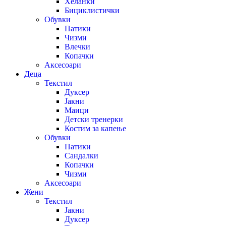
Хеланки
Бициклистички
Обувки
Патики
Чизми
Влечки
Копачки
Аксесоари
Деца
Текстил
Дуксер
Јакни
Маици
Детски тренерки
Костим за капење
Обувки
Патики
Сандалки
Копачки
Чизми
Аксесоари
Жени
Текстил
Јакни
Дуксер