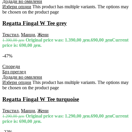
Додади во омилени
Избери опции
This product has multiple variants. The options may
be chosen on the product page
Regatta Fingal W Tee grey
Текстил
,
Маици
,
Жени
Original price was: 1.390,00 ден.
690,00
ден
Current
1.390,00
ден
price is: 690,00 ден.
-47%
Спореди
Брз преглед
Додади во омилени
Избери опции
This product has multiple variants. The options may
be chosen on the product page
Regatta Fingal W Tee turquoise
Текстил
,
Маици
,
Жени
Original price was: 1.290,00 ден.
690,00
ден
Current
1.290,00
ден
price is: 690,00 ден.
-22%