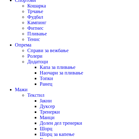
Спортови
Кошарка
Трчање
Фудбал
Кампинг
Фитнес
Пливање
Тенис
Опрема
Справи за вежбање
Ролери
Додатоци
Капа за пливање
Наочари за пливање
Топки
Ранец
Мажи
Текстил
Јакни
Дуксер
Тренерки
Маици
Долен дел тренерки
Шорц
Шорц за капење