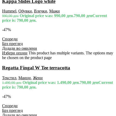
Kappa Slides Logo white
Hummel
,
Обувки
,
Влечки
,
Мажи
Original price was: 990,00 ден.
790,00
ден
Current
990,00
ден
price is: 790,00 ден.
-47%
Спореди
Брз преглед
Додади во омилени
Избери опции
This product has multiple variants. The options may
be chosen on the product page
Regatta Fingal W Tee terracotta
Текстил
,
Маици
,
Жени
Original price was: 1.490,00 ден.
790,00
ден
Current
1.490,00
ден
price is: 790,00 ден.
-47%
Спореди
Брз преглед
Додади во омилени