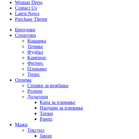
Woman Dress
Contact Us
Latest News
Purchase Theme
Брендови
Спортови
Кошарка
Трчање
Фудбал
Кампинг
Фитнес
Пливање
Тенис
Опрема
Справи за вежбање
Ролери
Додатоци
Капа за пливање
Наочари за пливање
Топки
Ранец
Мажи
Текстил
Јакни