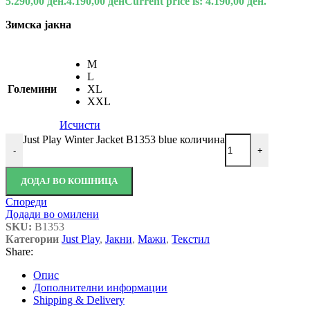
5.290,00 ден.
4.190,00
ден
Current price is: 4.190,00 ден.
Зимска јакна
M
L
Големини
XL
XXL
Исчисти
Just Play Winter Jacket B1353 blue количина
-
+
ДОДАЈ ВО КОШНИЦА
Спореди
Додади во омилени
SKU:
B1353
Категории
Just Play
,
Јакни
,
Мажи
,
Текстил
Share:
Опис
Дополнителни информации
Shipping & Delivery