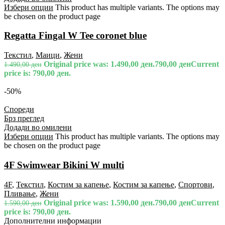
Избери опции
This product has multiple variants. The options may
be chosen on the product page
Regatta Fingal W Tee coronet blue
Текстил
,
Маици
,
Жени
Original price was: 1.490,00 ден.
790,00
ден
Current
1.490,00
ден
price is: 790,00 ден.
-50%
Спореди
Брз преглед
Додади во омилени
Избери опции
This product has multiple variants. The options may
be chosen on the product page
4F Swimwear Bikini W multi
4F
,
Текстил
,
Костим за капење
,
Костим за капење
,
Спортови
,
Пливање
,
Жени
Original price was: 1.590,00 ден.
790,00
ден
Current
1.590,00
ден
price is: 790,00 ден.
Дополнителни информации