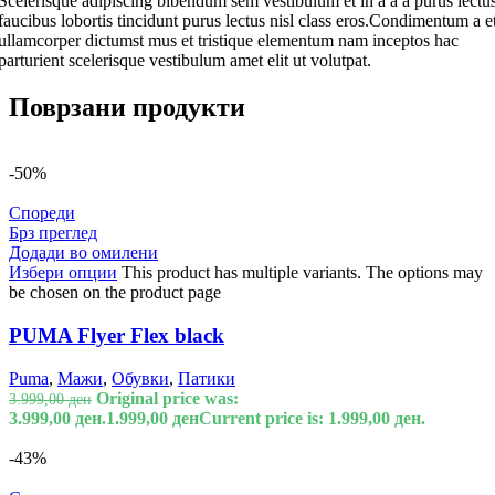
Scelerisque adipiscing bibendum sem vestibulum et in a a a purus lectu
faucibus lobortis tincidunt purus lectus nisl class eros.Condimentum a e
ullamcorper dictumst mus et tristique elementum nam inceptos hac
parturient scelerisque vestibulum amet elit ut volutpat.
Поврзани продукти
-50%
Спореди
Брз преглед
Додади во омилени
Избери опции
This product has multiple variants. The options may
be chosen on the product page
PUMA Flyer Flex black
Puma
,
Мажи
,
Обувки
,
Патики
Original price was:
3.999,00
ден
3.999,00 ден.
1.999,00
ден
Current price is: 1.999,00 ден.
-43%