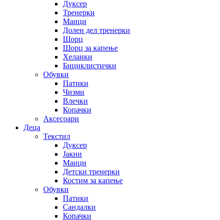
Дуксер
Тренерки
Маици
Долен дел тренерки
Шорц
Шорц за капење
Хеланки
Бициклистички
Обувки
Патики
Чизми
Влечки
Копачки
Аксесоари
Деца
Текстил
Дуксер
Јакни
Маици
Детски тренерки
Костим за капење
Обувки
Патики
Сандалки
Копачки