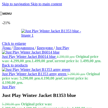
Skip to navigation
Skip to main content
MENU
-21%
Click to enlarge
Дома
/
Продавница
/
Брендови
/
Just Play
Just Play Winter Jacket B6014 blue
Original price
4.299,00
ден
was: 4.299,00 ден.
1.499,00
ден
Current price is: 1.499,00 ден.
Back to products
Just Play Winter Jacket B1353 army green
Original
5.290,00
ден
price was: 5.290,00 ден.
4.190,00
ден
Current price is:
4.190,00 ден.
Just Play
Just Play Winter Jacket B1353 blue
Original price was:
5.290,00
ден