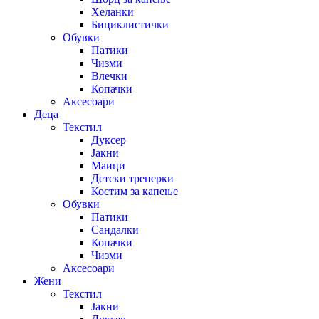
Хеланки
Бициклистички
Обувки
Патики
Чизми
Влечки
Копачки
Аксесоари
Деца
Текстил
Дуксер
Јакни
Маици
Детски тренерки
Костим за капење
Обувки
Патики
Сандалки
Копачки
Чизми
Аксесоари
Жени
Текстил
Јакни