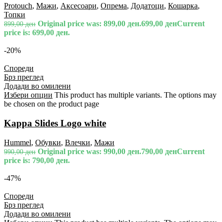
Protouch
,
Мажи
,
Аксесоари
,
Опрема
,
Додатоци
,
Кошарка
,
Топки
Original price was: 899,00 ден.
699,00
ден
Current
899,00
ден
price is: 699,00 ден.
-20%
Спореди
Брз преглед
Додади во омилени
Избери опции
This product has multiple variants. The options may
be chosen on the product page
Kappa Slides Logo white
Hummel
,
Обувки
,
Влечки
,
Мажи
Original price was: 990,00 ден.
790,00
ден
Current
990,00
ден
price is: 790,00 ден.
-47%
Спореди
Брз преглед
Додади во омилени