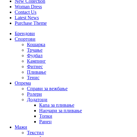
New Collection
Woman Dress
Contact Us
Latest News
Purchase Theme
Брендови
Спортови
Кошарка
Трчање
Фудбал
Кампинг
Фитнес
Пливање
Тенис
Опрема
Справи за вежбање
Ролери
Додатоци
Капа за пливање
Наочари за пливање
Топки
Ранец
Мажи
Текстил