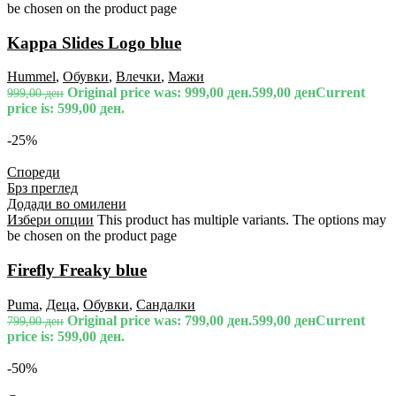
be chosen on the product page
Kappa Slides Logo blue
Hummel
,
Обувки
,
Влечки
,
Мажи
Original price was: 999,00 ден.
599,00
ден
Current
999,00
ден
price is: 599,00 ден.
-25%
Спореди
Брз преглед
Додади во омилени
Избери опции
This product has multiple variants. The options may
be chosen on the product page
Firefly Freaky blue
Puma
,
Деца
,
Обувки
,
Сандалки
Original price was: 799,00 ден.
599,00
ден
Current
799,00
ден
price is: 599,00 ден.
-50%