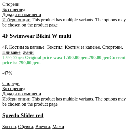
Спореди
Брз преглед
Додади во омилени
Избери опции
This product has multiple variants. The options may
be chosen on the product page
4F Swimwear Bikini W multi
4F
,
Костим за капење
,
Текстил
,
Костим за капење
,
Спортови
,
Пливање
,
Жени
Original price was: 1.590,00 ден.
790,00
ден
Current
1.590,00
ден
price is: 790,00 ден.
-47%
Спореди
Брз преглед
Додади во омилени
Избери опции
This product has multiple variants. The options may
be chosen on the product page
Speedo Slides red
Speedo
,
Обувки
,
Влечки
,
Мажи