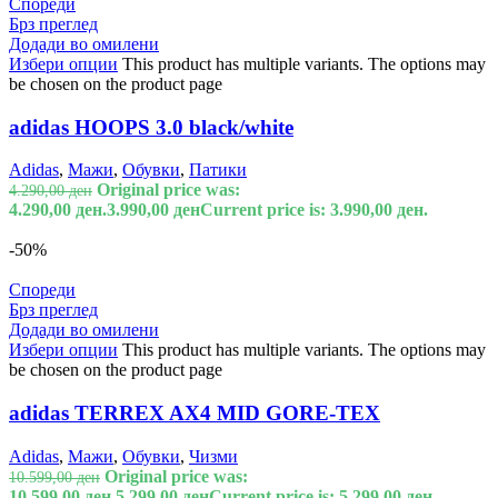
Спореди
Брз преглед
Додади во омилени
Избери опции
This product has multiple variants. The options may
be chosen on the product page
adidas HOOPS 3.0 black/white
Adidas
,
Мажи
,
Обувки
,
Патики
Original price was:
4.290,00
ден
4.290,00 ден.
3.990,00
ден
Current price is: 3.990,00 ден.
-50%
Спореди
Брз преглед
Додади во омилени
Избери опции
This product has multiple variants. The options may
be chosen on the product page
adidas TERREX AX4 MID GORE-TEX
Adidas
,
Мажи
,
Обувки
,
Чизми
Original price was:
10.599,00
ден
10.599,00 ден.
5.299,00
ден
Current price is: 5.299,00 ден.