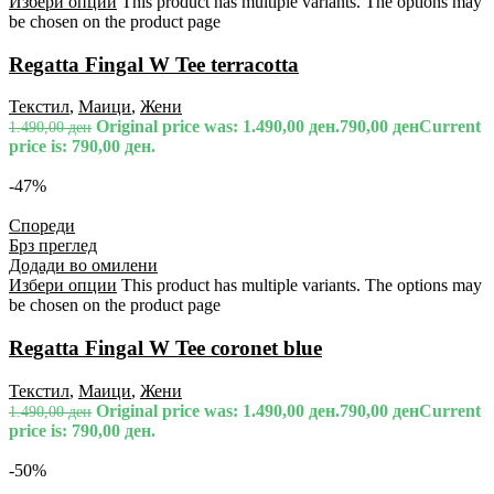
Избери опции
This product has multiple variants. The options may
be chosen on the product page
Regatta Fingal W Tee terracotta
Текстил
,
Маици
,
Жени
Original price was: 1.490,00 ден.
790,00
ден
Current
1.490,00
ден
price is: 790,00 ден.
-47%
Спореди
Брз преглед
Додади во омилени
Избери опции
This product has multiple variants. The options may
be chosen on the product page
Regatta Fingal W Tee coronet blue
Текстил
,
Маици
,
Жени
Original price was: 1.490,00 ден.
790,00
ден
Current
1.490,00
ден
price is: 790,00 ден.
-50%