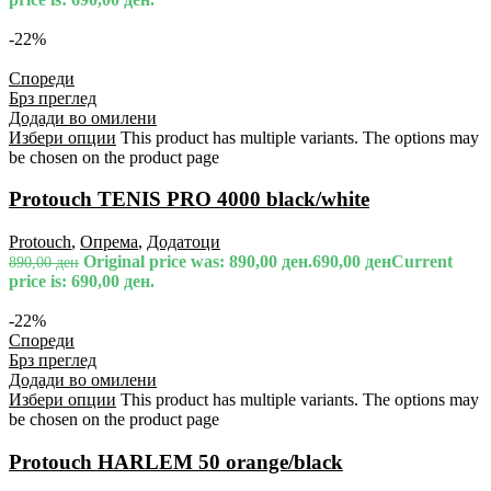
-22%
Спореди
Брз преглед
Додади во омилени
Избери опции
This product has multiple variants. The options may
be chosen on the product page
Protouch TENIS PRO 4000 black/white
Protouch
,
Опрема
,
Додатоци
Original price was: 890,00 ден.
690,00
ден
Current
890,00
ден
price is: 690,00 ден.
-22%
Спореди
Брз преглед
Додади во омилени
Избери опции
This product has multiple variants. The options may
be chosen on the product page
Protouch HARLEM 50 orange/black