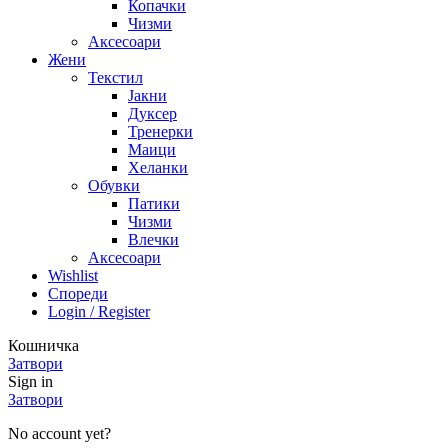
Копачки
Чизми
Аксесоари
Жени
Текстил
Јакни
Дуксер
Тренерки
Маици
Хеланки
Обувки
Патики
Чизми
Влечки
Аксесоари
Wishlist
Спореди
Login / Register
Кошничка
Затвори
Sign in
Затвори
No account yet?