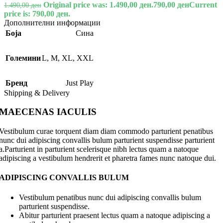
Original price was: 1.490,00 ден.
790,00
ден
Current
1.490,00
ден
price is: 790,00 ден.
Дополнителни информации
Боја
Сина
Големини
L
,
M
,
XL
,
XXL
Бренд
Just Play
Shipping & Delivery
MAECENAS IACULIS
Vestibulum curae torquent diam diam commodo parturient penatibus
nunc dui adipiscing convallis bulum parturient suspendisse parturient
a.Parturient in parturient scelerisque nibh lectus quam a natoque
adipiscing a vestibulum hendrerit et pharetra fames nunc natoque dui.
ADIPISCING CONVALLIS BULUM
Vestibulum penatibus nunc dui adipiscing convallis bulum
parturient suspendisse.
Abitur parturient praesent lectus quam a natoque adipiscing a