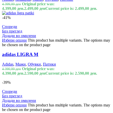
Original price was:
4.399,00
ден
4.399,00 ден.
2.499,00
ден
Current price is: 2.499,00 ден.
-41%
Спореди
Брз преглед
Додади во омилени
Избери опции
This product has multiple variants. The options may
be chosen on the product page
adidas LIGRA M
Adidas
,
Мажи
,
Обувки
,
Патики
Original price was:
4.390,00
ден
4.390,00 ден.
2.590,00
ден
Current price is: 2.590,00 ден.
-39%
Спореди
Брз преглед
Додади во омилени
Избери опции
This product has multiple variants. The options may
be chosen on the product page