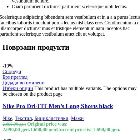
vestibulum hendre.
Diam parturient dictumst parturient scelerisque nibh lectus.
Scelerisque adipiscing bibendum sem vestibulum et in a a a purus lectu
faucibus lobortis tincidunt purus lectus nisl class eros.Condimentum a e
ullamcorper dictumst mus et tristique elementum nam inceptos hac
parturient scelerisque vestibulum amet elit ut volutpat.
Поврзани продукти
-19%
Спореди
Брз преглед
Додади во омилени
Избери опции
This product has multiple variants. The options may
be chosen on the product page
Nike Pro Dri-FIT Men’s Long Shorts black
Nike
,
Текстил
,
Бициклистички
,
Мажи
Original price was:
2.090,00
ден
2.090,00 ден.
1.690,00
ден
Current price is: 1.690,00 ден.