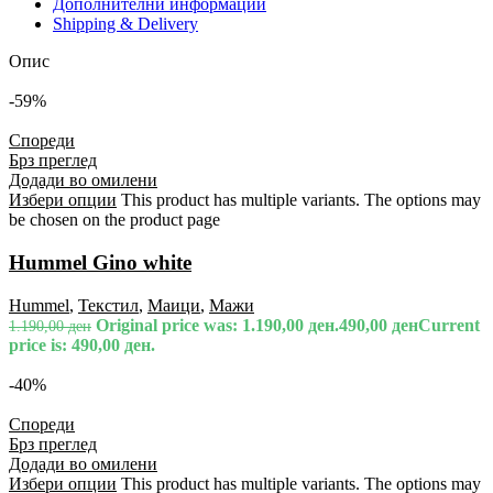
Дополнителни информации
Shipping & Delivery
Опис
-59%
Спореди
Брз преглед
Додади во омилени
Избери опции
This product has multiple variants. The options may
be chosen on the product page
Hummel Gino white
Hummel
,
Текстил
,
Маици
,
Мажи
Original price was: 1.190,00 ден.
490,00
ден
Current
1.190,00
ден
price is: 490,00 ден.
-40%
Спореди
Брз преглед
Додади во омилени
Избери опции
This product has multiple variants. The options may