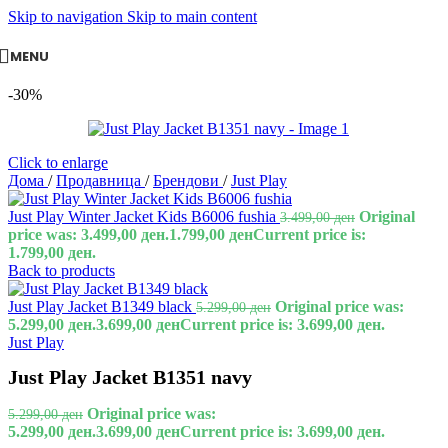
Skip to navigation
Skip to main content
MENU
-30%
Click to enlarge
Дома
/
Продавница
/
Брендови
/
Just Play
Just Play Winter Jacket Kids B6006 fushia
Original
3.499,00
ден
price was: 3.499,00 ден.
1.799,00
ден
Current price is:
1.799,00 ден.
Back to products
Just Play Jacket B1349 black
Original price was:
5.299,00
ден
5.299,00 ден.
3.699,00
ден
Current price is: 3.699,00 ден.
Just Play
Just Play Jacket B1351 navy
Original price was:
5.299,00
ден
5.299,00 ден.
3.699,00
ден
Current price is: 3.699,00 ден.