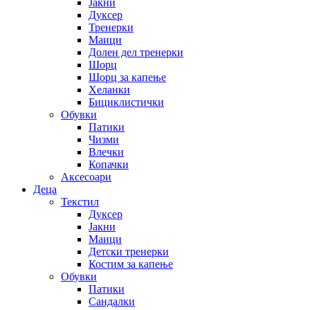
Јакни
Дуксер
Тренерки
Маици
Долен дел тренерки
Шорц
Шорц за капење
Хеланки
Бициклистички
Обувки
Патики
Чизми
Влечки
Копачки
Аксесоари
Деца
Текстил
Дуксер
Јакни
Маици
Детски тренерки
Костим за капење
Обувки
Патики
Сандалки