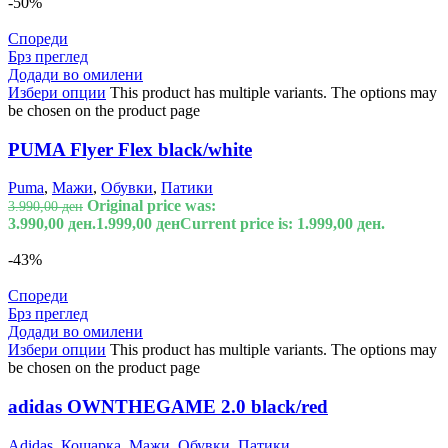
-50%
Спореди
Брз преглед
Додади во омилени
Избери опции
This product has multiple variants. The options may
be chosen on the product page
PUMA Flyer Flex black/white
Puma
,
Мажи
,
Обувки
,
Патики
Original price was:
3.990,00
ден
3.990,00 ден.
1.999,00
ден
Current price is: 1.999,00 ден.
-43%
Спореди
Брз преглед
Додади во омилени
Избери опции
This product has multiple variants. The options may
be chosen on the product page
adidas OWNTHEGAME 2.0 black/red
Adidas
,
Кошарка
,
Мажи
,
Обувки
,
Патики