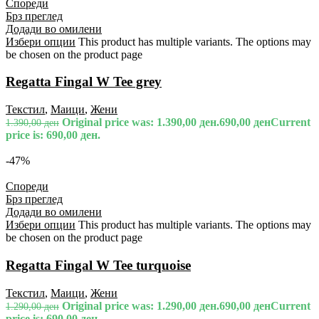
Спореди
Брз преглед
Додади во омилени
Избери опции
This product has multiple variants. The options may
be chosen on the product page
Regatta Fingal W Tee grey
Текстил
,
Маици
,
Жени
Original price was: 1.390,00 ден.
690,00
ден
Current
1.390,00
ден
price is: 690,00 ден.
-47%
Спореди
Брз преглед
Додади во омилени
Избери опции
This product has multiple variants. The options may
be chosen on the product page
Regatta Fingal W Tee turquoise
Текстил
,
Маици
,
Жени
Original price was: 1.290,00 ден.
690,00
ден
Current
1.290,00
ден
price is: 690,00 ден.