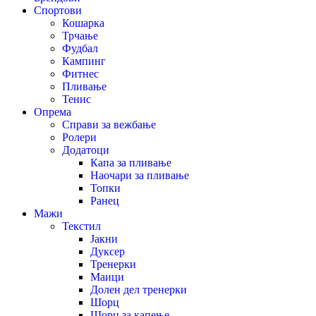
Спортови
Кошарка
Трчање
Фудбал
Кампинг
Фитнес
Пливање
Тенис
Опрема
Справи за вежбање
Ролери
Додатоци
Капа за пливање
Наочари за пливање
Топки
Ранец
Мажи
Текстил
Јакни
Дуксер
Тренерки
Маици
Долен дел тренерки
Шорц
Шорц за капење