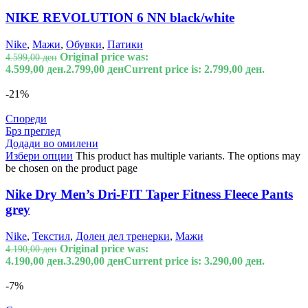
NIKE REVOLUTION 6 NN black/white
Nike
,
Мажи
,
Обувки
,
Патики
Original price was:
4.599,00
ден
4.599,00 ден.
2.799,00
ден
Current price is: 2.799,00 ден.
-21%
Спореди
Брз преглед
Додади во омилени
Избери опции
This product has multiple variants. The options may
be chosen on the product page
Nike Dry Men’s Dri-FIT Taper Fitness Fleece Pants
grey
Nike
,
Текстил
,
Долен дел тренерки
,
Мажи
Original price was:
4.190,00
ден
4.190,00 ден.
3.290,00
ден
Current price is: 3.290,00 ден.
-7%