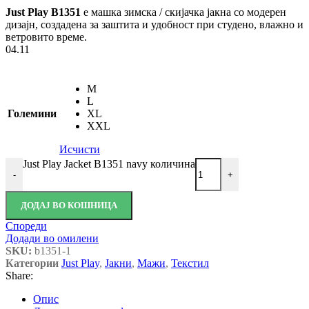
Just Play B1351
е машка зимска / скијачка јакна со модерен
дизајн, создадена за заштита и удобност при студено, влажно и
ветровито време.
04.11
M
L
Големини
XL
XXL
Исчисти
Just Play Jacket B1351 navy количина
-
+
ДОДАЈ ВО КОШНИЦА
Спореди
Додади во омилени
SKU:
b1351-1
Категории
Just Play
,
Јакни
,
Мажи
,
Текстил
Share:
Опис