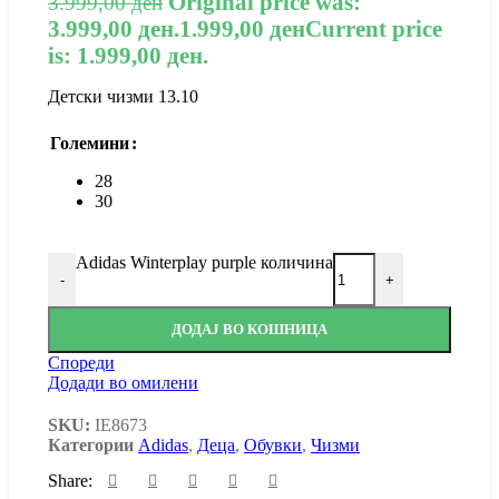
Original price was:
3.999,00
ден
3.999,00 ден.
1.999,00
ден
Current price
is: 1.999,00 ден.
Детски чизми 13.10
Големини
28
30
Adidas Winterplay purple количина
-
+
ДОДАЈ ВО КОШНИЦА
Спореди
Додади во омилени
SKU:
IE8673
Категории
Adidas
,
Деца
,
Обувки
,
Чизми
Share: