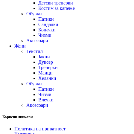
Детски тренерки
Костим за капење
Обувки
Патики
Сандалки
Копачки
Чизми
Аксесоари
Жени
Текстил
Јакни
Дуксер
Тренерки
Маици
Хеланки
Обувки
Патики
Чизми
Влечки
Аксесоари
Корисни линкови
Политика на приватност