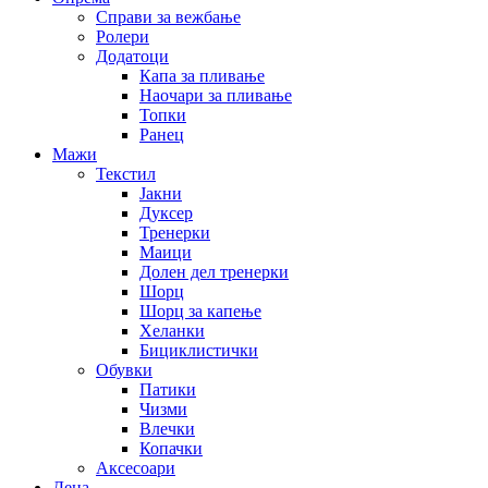
Справи за вежбање
Ролери
Додатоци
Капа за пливање
Наочари за пливање
Топки
Ранец
Мажи
Текстил
Јакни
Дуксер
Тренерки
Маици
Долен дел тренерки
Шорц
Шорц за капење
Хеланки
Бициклистички
Обувки
Патики
Чизми
Влечки
Копачки
Аксесоари
Деца