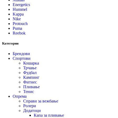
Energetics
Hummel
Kappa
Nike
Protouch
Puma
Reebok
Категории
Брендови
Спортови
Кошарка
Трчање
Фудбал
Кампинг
Фитнес
Пливање
Тенис
Опрема
Справи за вежбање
Ролери
Додатоци
Капа за пливање