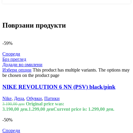
Поврзани продукти
-59%
Спореди
Брз преглед
Додади во омилени
Избери опции
This product has multiple variants. The options may
be chosen on the product page
NIKE REVOLUTION 6 NN (PSV) black/pink
Nike
,
Деца
,
Обувки
,
Патики
Original price was:
3.190,00
ден
3.190,00 ден.
1.299,00
ден
Current price is: 1.299,00 ден.
-50%
Спореди