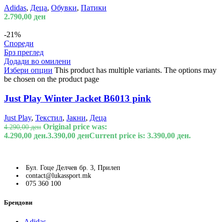
Adidas
,
Деца
,
Обувки
,
Патики
2.790,00
ден
-21%
Спореди
Брз преглед
Додади во омилени
Избери опции
This product has multiple variants. The options may
be chosen on the product page
Just Play Winter Jacket B6013 pink
Just Play
,
Текстил
,
Јакни
,
Деца
Original price was:
4.290,00
ден
4.290,00 ден.
3.390,00
ден
Current price is: 3.390,00 ден.
Бул. Гоце Делчев бр. 3, Прилеп
contact@lukassport.mk
075 360 100
Брендови
Adidas