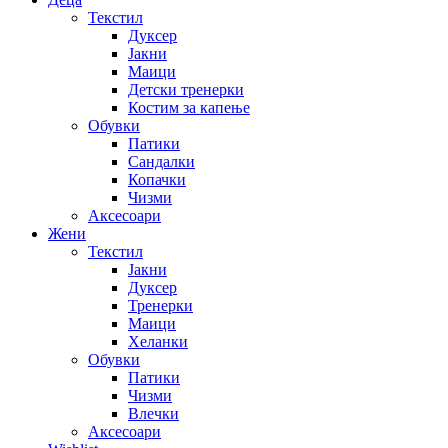
Текстил
Дуксер
Јакни
Маици
Детски тренерки
Костим за капење
Обувки
Патики
Сандалки
Копачки
Чизми
Аксесоари
Жени
Текстил
Јакни
Дуксер
Тренерки
Маици
Хеланки
Обувки
Патики
Чизми
Влечки
Аксесоари