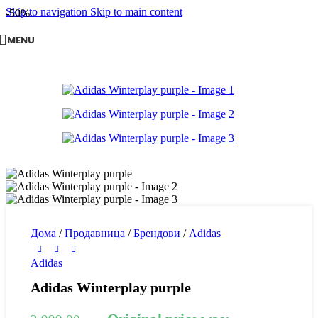
Skip to navigation
Skip to main content
-50%
MENU
Дома
/
Продавница
/
Брендови
/
Adidas
Adidas
Adidas Winterplay purple