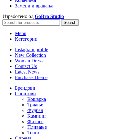
Колачиња
Замени и враќања
Изработено од
GoBro Studio
Search
Menu
Категории
Instagram profile
New Collection
Woman Dress
Contact Us
Latest News
Purchase Theme
Брендови
Спортови
Кошарка
Трчање
Фудбал
Кампинг
Фитнес
Пливање
Тенис
Опрема