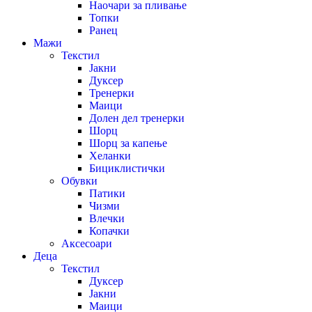
Наочари за пливање
Топки
Ранец
Мажи
Текстил
Јакни
Дуксер
Тренерки
Маици
Долен дел тренерки
Шорц
Шорц за капење
Хеланки
Бициклистички
Обувки
Патики
Чизми
Влечки
Копачки
Аксесоари
Деца
Текстил
Дуксер
Јакни
Маици