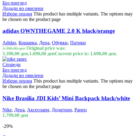
Брз преглед
Додади во омилени
Избери опции
This product has multiple variants. The options may
be chosen on the product page
adidas OWNTHEGAME 2.0 K black/orange
Adidas
,
Кошарка
,
Деца
,
Обувки
,
Патики
Original price was:
3.390,00
ден
3.390,00 ден.
1.690,00
ден
Current price is: 1.690,00 ден.
Спореди
Брз преглед
Додади во омилени
Избери опции
This product has multiple variants. The options may
be chosen on the product page
Nike Brasilia JDI Kids’ Mini Backpack black/white
Nike
,
Деца
,
Аксесоари
,
Додатоци
,
Ранец
1.799,00
ден
-29%