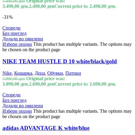
Original price was:
3.490,00
ден
3.490,00 ден.
2.490,00
ден
Current price is: 2.490,00 ден.
-31%
Спореди
Брз преглед
Додади во омилени
Избери опции
This product has multiple variants. The options may
be chosen on the product page
NIKE TEAM HUSTLE D 10 white/black/gold
Nike
,
Кошарка
,
Деца
,
Обувки
,
Патики
Original price was:
3.890,00
ден
3.890,00 ден.
2.690,00
ден
Current price is: 2.690,00 ден.
Спореди
Брз преглед
Додади во омилени
Избери опции
This product has multiple variants. The options may
be chosen on the product page
adidas ADVANTAGE K white/blue