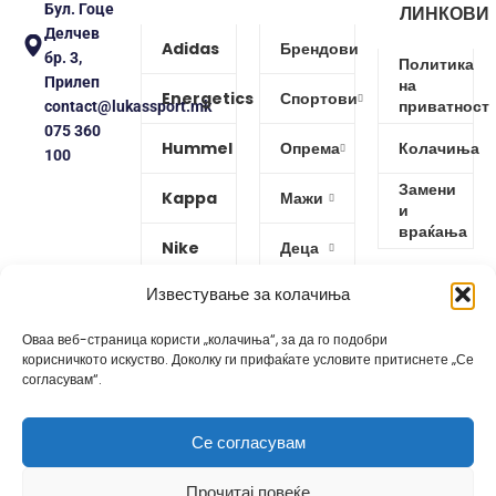
Бул. Гоце
ЛИНКОВИ
Делчев
Adidas
Брендови
бр. 3,
Политика
Прилеп
на
Energetics
Спортови
приватност
contact@lukassport.mk
075 360
Hummel
Опрема
Колачиња
100
Замени
Kappa
Мажи
и
враќања
Nike
Деца
Известување за колачиња
Protouch
Жени
Оваа веб-страница користи „колачиња“, за да го подобри
Puma
корисничкото искуство. Доколку ги прифаќате условите притиснете „Се
согласувам“.
Reebok
Се согласувам
Изработено од
GoBro Studio
Прочитај повеќе