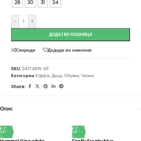
28
30
31
34
-
+
ДОДАЈ ВО КОШНИЦА
Спореди
Додади во омилени
SKU:
341T4RW A11
Категории
Kappa
,
Деца
,
Обувки
,
Чизми
Share:
Опис
-59%
-25%