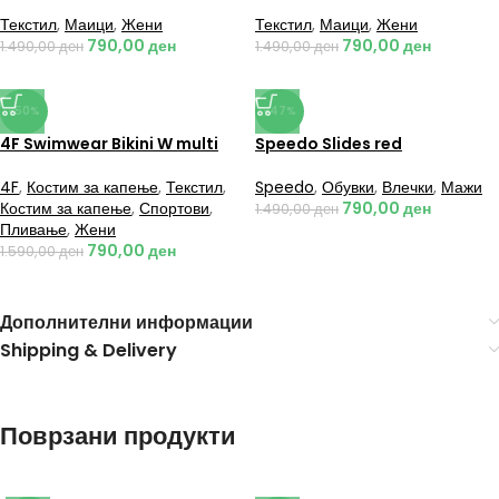
Текстил
,
Маици
,
Жени
Текстил
,
Маици
,
Жени
790,00
ден
790,00
ден
1.490,00
ден
1.490,00
ден
-50%
-47%
4F Swimwear Bikini W multi
Speedo Slides red
4F
,
Костим за капење
,
Текстил
,
Speedo
,
Обувки
,
Влечки
,
Мажи
Костим за капење
,
Спортови
,
790,00
ден
1.490,00
ден
Пливање
,
Жени
790,00
ден
1.590,00
ден
Дополнителни информации
Shipping & Delivery
Поврзани продукти