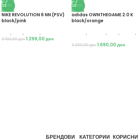
-59%
-50%
NIKE REVOLUTION 6 NN (PSV)
adidas OWNTHEGAME 2.0 K
black/pink
black/orange
Nike
,
Деца
,
Обувки
,
Патики
Adidas
,
Кошарка
,
Деца
,
Обувки
,
1.299,00
ден
Патики
3.190,00
ден
1.690,00
ден
3.390,00
ден
БРЕНДОВИ
КАТЕГОРИИ
КОРИСНИ