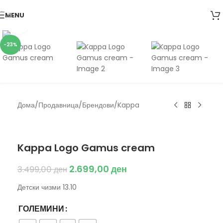
Skip to navigation
MENU
Skip to main content
Click to enlarge
-23%
Дома
/
Продавница
/
Брендови
/
Kappa
Kappa
Kappa Logo Gamus cream
2.699,00
ден
3.499,00
ден
Детски чизми 13.10
ГОЛЕМИНИ