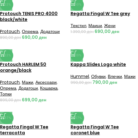
-22%
-50%
Protouch TENIS PRO 4000
Regatta Fingal W Tee grey
black/white
Текстил
,
Маици
,
Жени
Protouch
,
Опрема
,
Додатоци
690,00
ден
1.390,00
ден
690,00
ден
890,00
ден
-22%
-20%
Protouch HARLEM 50
Kappa Slides Logo white
orange/black
Hummel
,
Обувки
,
Влечки
,
Мажи
Protouch
,
Мажи
,
Аксесоари
,
790,00
ден
990,00
ден
Опрема
,
Додатоци
,
Кошарка
,
Топки
699,00
ден
899,00
ден
-47%
-47%
Regatta Fingal W Tee
Regatta Fingal W Tee
terracotta
coronet blue