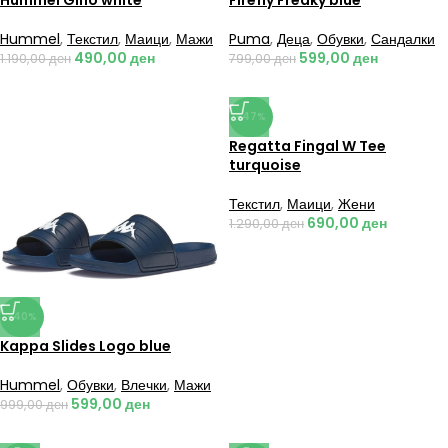
Hummel Gino white
Firefly Freaky blue
Hummel
,
Текстил
,
Маици
,
Мажи
Puma
,
Деца
,
Обувки
,
Сандалки
490,00
ден
599,00
ден
1.190,00
ден
799,00
ден
-47%
Regatta Fingal W Tee
turquoise
Текстил
,
Маици
,
Жени
690,00
ден
1.290,00
ден
-40%
Kappa Slides Logo blue
Hummel
,
Обувки
,
Влечки
,
Мажи
599,00
ден
999,00
ден