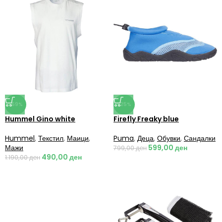
-59%
-25%
Hummel Gino white
Firefly Freaky blue
Hummel
,
Текстил
,
Маици
,
Puma
,
Деца
,
Обувки
,
Сандалки
Мажи
599,00
ден
799,00
ден
490,00
ден
1.190,00
ден