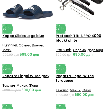
-40%
-22%
Kappa Slides Logo blue
Protouch TENIS PRO 4000
black/white
Hummel
,
Обувки
,
Влечки
,
Мажи
Protouch
,
Опрема
,
Додатоци
599,00
ден
690,00
ден
999,00
ден
890,00
ден
-50%
-47%
Regatta Fingal W Tee grey
Regatta Fingal W Tee
turquoise
Текстил
,
Маици
,
Жени
690,00
ден
Текстил
,
Маици
,
Жени
1.390,00
ден
690,00
ден
1.290,00
ден
-22%
-20%