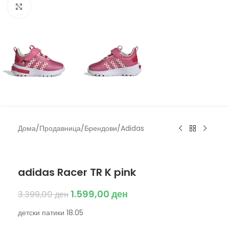
Click to enlarge
Дома
/
Продавница
/
Брендови
/
Adidas
Adidas
adidas Racer TR K pink
1.599,00
ден
3.399,00
ден
детски патики 18.05