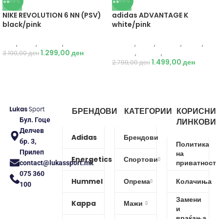
-59%
-46%
NIKE REVOLUTION 6 NN (PSV)
adidas ADVANTAGE K
black/pink
white/pink
Nike
,
Деца
,
Обувки
,
Патики
Adidas
,
Деца
,
Обувки
,
Жени
,
1.299,00
ден
Обувки
,
Патики
,
Патики
3.190,00
ден
1.499,00
ден
2.799,00
ден
БРЕНДОВИ
КАТЕГОРИИ
КОРИСНИ
Бул. Гоце
ЛИНКОВИ
Делчев
Adidas
Брендови
бр. 3,
Политика
Прилеп
на
Energetics
Спортови
приватност
contact@lukassport.mk
075 360
Hummel
Опрема
Колачиња
100
Замени
Kappa
Мажи
и
враќања