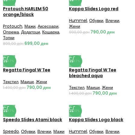
Protouch HARLEM 50
Kappa Slides Logo red
orange/black
Hummel
,
Обувки
,
Влечки
,
Protouch
,
Мажи
,
Аксесоари
,
Жени
Опрема
,
Додатоци
,
Кошарка
,
790,00
ден
990,00
ден
Топки
699,00
ден
899,00
ден
-47%
-47%
Regatta Fingal W Tee
Regatta Fingal W Tee
bleached aqua
Текстил
,
Маици
,
Жени
790,00
ден
Текстил
,
Маици
,
Жени
1.490,00
ден
790,00
ден
1.490,00
ден
-47%
-20%
Speedo Slides Atami black
Kappa Slides Logo black
Speedo
,
Обувки
,
Влечки
,
Мажи
Hummel
,
Обувки
,
Влечки
,