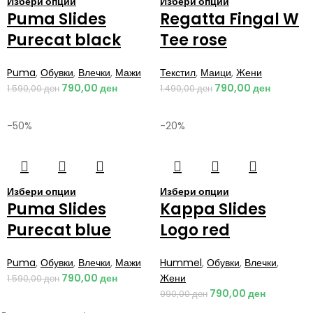
Избери опции
Избери опции
Puma Slides
Regatta Fingal W
Purecat black
Tee rose
Puma
,
Обувки
,
Влечки
,
Мажи
Текстил
,
Маици
,
Жени
790,00
ден
790,00
ден
1.590,00
ден
1.490,00
ден
-50%
-20%
Избери опции
Избери опции
Puma Slides
Kappa Slides
Purecat blue
Logo red
Puma
,
Обувки
,
Влечки
,
Мажи
Hummel
,
Обувки
,
Влечки
,
790,00
ден
Жени
1.590,00
ден
790,00
ден
990,00
ден