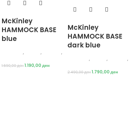
Избери опции
McKinley
Избери опции
McKinley
HAMMOCK BASE
HAMMOCK BASE
blue
dark blue
Energetics
,
Опрема
,
Додатоци
,
Кампинг
Energetics
,
Опрема
,
Додатоци
,
1.190,00
ден
Кампинг
1.690,00
ден
1.790,00
ден
2.490,00
ден