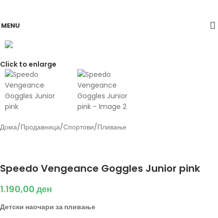
Skip to navigation
Skip to main content
MENU
Click to enlarge
Дома
/
Продавница
/
Спортови
/
Пливање
Back to products
Speedo
Speedo Vengeance Goggles Junior pink
1.190,00
ден
Детски наочари за пливање