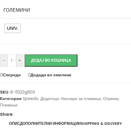
ГОЛЕМИНИ
UNIV.
Исчисти
-
+
ДОДАЈ ВО КОШНИЦА
Спореди
Додади во омилени
SKU:
8-11323g800
Категории
Speedo
,
Додатоци
,
Наочари за пливање
,
Опрема
,
Пливање
Share:
ОПИС
ДОПОЛНИТЕЛНИ ИНФОРМАЦИИ
SHIPPING & DELIVERY