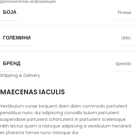
Дополнителни информации
БОЈА
Розева
ГОЛЕМИНИ
UNIV.
БРЕНД
Speedo
Shipping & Delivery
MAECENAS IACULIS
Vestibulum curae torquent diam diam commodo parturient
penatibus nunc dui adipiscing convallis bulum parturient
suspendisse parturient a.Parturient in parturient scelerisque
nibh lectus quam a natoque adipiscing a vestibulum hendrerit
et pharetra fames nunc natoque dui.