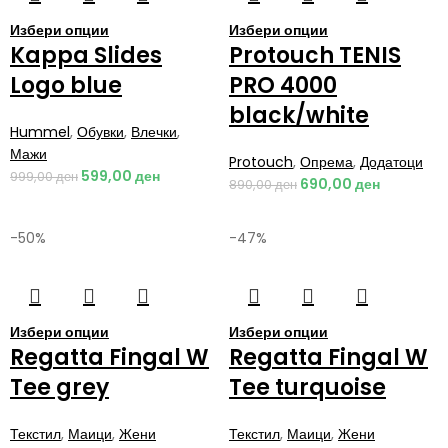
Избери опции
Избери опции
Kappa Slides
Protouch TENIS
Logo blue
PRO 4000
black/white
Hummel
,
Обувки
,
Влечки
,
Мажи
Protouch
,
Опрема
,
Додатоци
599,00
ден
999,00
ден
690,00
ден
890,00
ден
-50%
-47%
Избери опции
Избери опции
Regatta Fingal W
Regatta Fingal W
Tee grey
Tee turquoise
Текстил
,
Маици
,
Жени
Текстил
,
Маици
,
Жени