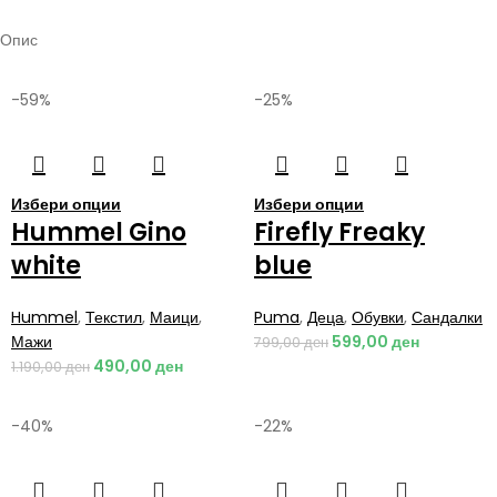
Опис
-59%
-25%
Избери опции
Избери опции
Hummel Gino
Firefly Freaky
white
blue
Hummel
,
Текстил
,
Маици
,
Puma
,
Деца
,
Обувки
,
Сандалки
Мажи
599,00
ден
799,00
ден
490,00
ден
1.190,00
ден
-40%
-22%