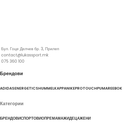
Бул. Гоце Делчев бр. 3, Прилеп
contact@lukassport.mk
075 360 100
Брендови
ADIDAS
ENERGETICS
HUMMEL
KAPPA
NIKE
PROTOUCH
PUMA
REEBOK
Категории
БРЕНДОВИ
СПОРТОВИ
ОПРЕМА
МАЖИ
ДЕЦА
ЖЕНИ