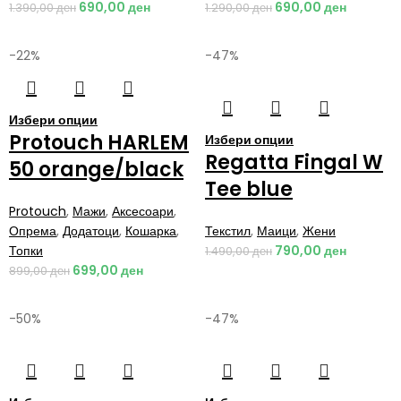
690,00
ден
690,00
ден
1.390,00
ден
1.290,00
ден
-22%
-47%
Избери опции
Protouch HARLEM
Избери опции
Regatta Fingal W
50 orange/black
Tee blue
Protouch
,
Мажи
,
Аксесоари
,
Опрема
,
Додатоци
,
Кошарка
,
Текстил
,
Маици
,
Жени
Топки
790,00
ден
1.490,00
ден
699,00
ден
899,00
ден
-50%
-47%