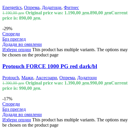
Energetics
,
Опрема
,
Додатоци
,
Фитнес
Original price was: 1.190,00 ден.
890,00
ден
Current
1.190,00
ден
price is: 890,00 ден.
-29%
Спореди
Брз преглед
Додади во омилени
Избери опции
This product has multiple variants. The options may
be chosen on the product page
Protouch FORCE 1000 PG red dark/bl
Protouch
,
Мажи
,
Аксесоари
,
Опрема
,
Додатоци
Original price was: 1.390,00 ден.
990,00
ден
Current
1.390,00
ден
price is: 990,00 ден.
-17%
Спореди
Брз преглед
Додади во омилени
Избери опции
This product has multiple variants. The options may
be chosen on the product page