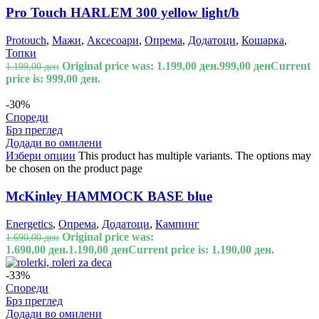
Pro Touch HARLEM 300 yellow light/b
Protouch
,
Мажи
,
Аксесоари
,
Опрема
,
Додатоци
,
Кошарка
,
Топки
Original price was: 1.199,00 ден.
999,00
ден
Current
1.199,00
ден
price is: 999,00 ден.
-30%
Спореди
Брз преглед
Додади во омилени
Избери опции
This product has multiple variants. The options may
be chosen on the product page
McKinley HAMMOCK BASE blue
Energetics
,
Опрема
,
Додатоци
,
Кампинг
Original price was:
1.690,00
ден
1.690,00 ден.
1.190,00
ден
Current price is: 1.190,00 ден.
-33%
Спореди
Брз преглед
Додади во омилени