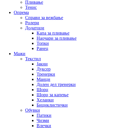
Пливање
Тенис
Опрема
Справи за вежбање
Ролери
Додатоци
Капа за пливање
Наочари за пливање
Топки
Ранец
Мажи
Текстил
Јакни
Дуксер
Тренерки
Маици
Долен дел тренерки
Шорц
Шорц за капење
Хеланки
Бициклистички
Обувки
Патики
Чизми
Влечки