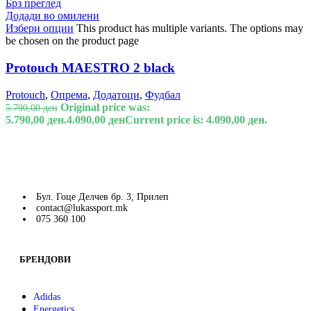
Брз преглед
Додади во омилени
Избери опции
This product has multiple variants. The options may
be chosen on the product page
Protouch MAESTRO 2 black
Protouch
,
Опрема
,
Додатоци
,
Фудбал
Original price was:
5.790,00
ден
5.790,00 ден.
4.090,00
ден
Current price is: 4.090,00 ден.
Бул. Гоце Делчев бр. 3, Прилеп
contact@lukassport.mk
075 360 100
БРЕНДОВИ
Adidas
Energetics