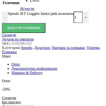
UNIV.
Големини
Исчисти
Speedo JET Goggles Junior pink количина
-
+
ДОДАЈ ВО КОШНИЦА
Спореди
Додади во омилени
SKU:
8-09298c103
Категории
Speedo
,
Додатоци
,
Наочари за пливање
,
Опрема
,
Пливање
Share:
Опис
Дополнителни информации
Shipping & Delivery
Опис
-59%
Спореди
Брз преглед