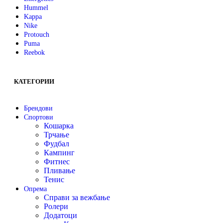
Hummel
Kappa
Nike
Protouch
Puma
Reebok
КАТЕГОРИИ
Брендови
Спортови
Кошарка
Трчање
Фудбал
Кампинг
Фитнес
Пливање
Тенис
Опрема
Справи за вежбање
Ролери
Додатоци