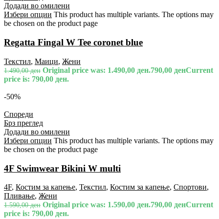
Додади во омилени
Избери опции
This product has multiple variants. The options may
be chosen on the product page
Regatta Fingal W Tee coronet blue
Текстил
,
Маици
,
Жени
Original price was: 1.490,00 ден.
790,00
ден
Current
1.490,00
ден
price is: 790,00 ден.
-50%
Спореди
Брз преглед
Додади во омилени
Избери опции
This product has multiple variants. The options may
be chosen on the product page
4F Swimwear Bikini W multi
4F
,
Костим за капење
,
Текстил
,
Костим за капење
,
Спортови
,
Пливање
,
Жени
Original price was: 1.590,00 ден.
790,00
ден
Current
1.590,00
ден
price is: 790,00 ден.