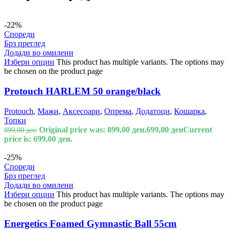
-22%
Спореди
Брз преглед
Додади во омилени
Избери опции
This product has multiple variants. The options may
be chosen on the product page
Protouch HARLEM 50 orange/black
Protouch
,
Мажи
,
Аксесоари
,
Опрема
,
Додатоци
,
Кошарка
,
Топки
Original price was: 899,00 ден.
699,00
ден
Current
899,00
ден
price is: 699,00 ден.
-25%
Спореди
Брз преглед
Додади во омилени
Избери опции
This product has multiple variants. The options may
be chosen on the product page
Energetics Foamed Gymnastic Ball 55cm