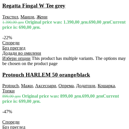
Regatta Fingal W Tee grey
Текстил
,
Маици
,
Жени
Original price was: 1.390,00 ден.
690,00
ден
Current
1.390,00
ден
price is: 690,00 ден.
-22%
Спореди
Брз преглед
Додади во омилени
Избери опции
This product has multiple variants. The options may
be chosen on the product page
Protouch HARLEM 50 orange/black
Protouch
,
Мажи
,
Аксесоари
,
Опрема
,
Додатоци
,
Кошарка
,
Топки
Original price was: 899,00 ден.
699,00
ден
Current
899,00
ден
price is: 699,00 ден.
-47%
Спореди
Брз преглед