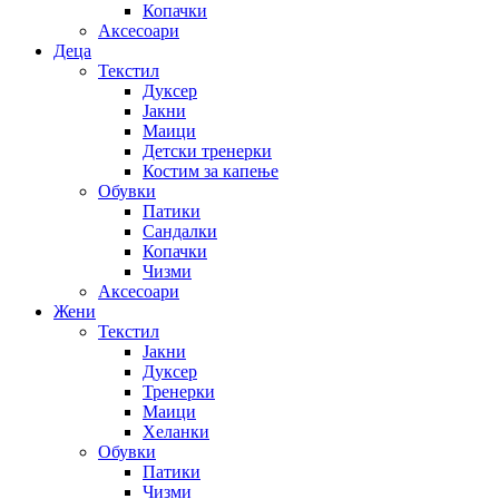
Копачки
Аксесоари
Деца
Текстил
Дуксер
Јакни
Маици
Детски тренерки
Костим за капење
Обувки
Патики
Сандалки
Копачки
Чизми
Аксесоари
Жени
Текстил
Јакни
Дуксер
Тренерки
Маици
Хеланки
Обувки
Патики
Чизми