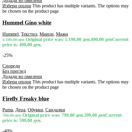
Додади во омилени
Избери опции
This product has multiple variants. The options may
be chosen on the product page
Hummel Gino white
Hummel
,
Текстил
,
Маици
,
Мажи
Original price was: 1.190,00 ден.
490,00
ден
Current
1.190,00
ден
price is: 490,00 ден.
-25%
Спореди
Брз преглед
Додади во омилени
Избери опции
This product has multiple variants. The options may
be chosen on the product page
Firefly Freaky blue
Puma
,
Деца
,
Обувки
,
Сандалки
Original price was: 799,00 ден.
599,00
ден
Current
799,00
ден
price is: 599,00 ден.
-40%