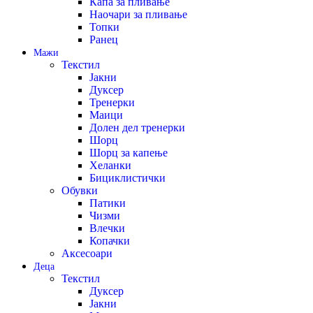
Капа за пливање
Наочари за пливање
Топки
Ранец
Мажи
Текстил
Јакни
Дуксер
Тренерки
Маици
Долен дел тренерки
Шорц
Шорц за капење
Хеланки
Бициклистички
Обувки
Патики
Чизми
Влечки
Копачки
Аксесоари
Деца
Текстил
Дуксер
Јакни