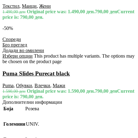
Текстил
,
Маици
,
Жени
Original price was: 1.490,00 ден.
790,00
ден
Current
1.490,00
ден
price is: 790,00 ден.
-50%
Спореди
Брз преглед
Додади во омилени
Избери опции
This product has multiple variants. The options may
be chosen on the product page
Puma Slides Purecat black
Puma
,
Обувки
,
Влечки
,
Мажи
Original price was: 1.590,00 ден.
790,00
ден
Current
1.590,00
ден
price is: 790,00 ден.
Дополнителни информации
Боја
Розева
Големини
UNIV.