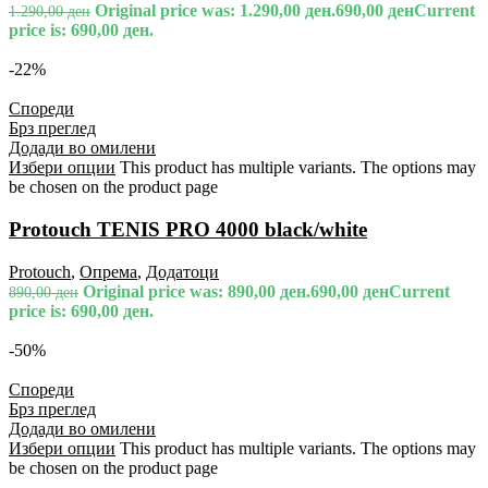
Original price was: 1.290,00 ден.
690,00
ден
Current
1.290,00
ден
price is: 690,00 ден.
-22%
Спореди
Брз преглед
Додади во омилени
Избери опции
This product has multiple variants. The options may
be chosen on the product page
Protouch TENIS PRO 4000 black/white
Protouch
,
Опрема
,
Додатоци
Original price was: 890,00 ден.
690,00
ден
Current
890,00
ден
price is: 690,00 ден.
-50%
Спореди
Брз преглед
Додади во омилени
Избери опции
This product has multiple variants. The options may
be chosen on the product page