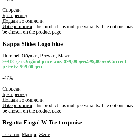
Спореди
Брз преглед
Додади во омилени
Избери опции
This product has multiple variants. The options may
be chosen on the product page
Kappa Slides Logo blue
Hummel
,
Обувки
,
Влечки
,
Мажи
Original price was: 999,00 ден.
599,00
ден
Current
999,00
ден
price is: 599,00 ден.
-47%
Спореди
Брз преглед
Додади во омилени
Избери опции
This product has multiple variants. The options may
be chosen on the product page
Regatta Fingal W Tee turquoise
Текстил
,
Маици
,
Жени