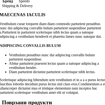
Бренд
Speedo
Shipping & Delivery
MAECENAS IACULIS
Vestibulum curae torquent diam diam commodo parturient penatibus
nunc dui adipiscing convallis bulum parturient suspendisse parturient
a.Parturient in parturient scelerisque nibh lectus quam a natoque
adipiscing a vestibulum hendrerit et pharetra fames nunc natoque dui.
ADIPISCING CONVALLIS BULUM
Vestibulum penatibus nunc dui adipiscing convallis bulum
parturient suspendisse.
Abitur parturient praesent lectus quam a natoque adipiscing a
vestibulum hendre.
Diam parturient dictumst parturient scelerisque nibh lectus.
Scelerisque adipiscing bibendum sem vestibulum et in a a a purus lectu
faucibus lobortis tincidunt purus lectus nisl class eros.Condimentum a e
ullamcorper dictumst mus et tristique elementum nam inceptos hac
parturient scelerisque vestibulum amet elit ut volutpat.
Поврзани продукти