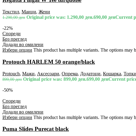
Текстил
,
Маици
,
Жени
Original price was: 1.290,00 ден.
690,00
ден
Current pr
1.290,00
ден
-22%
Спореди
Брз преглед
Додади во омилени
Избери опции
This product has multiple variants. The options may 
Protouch HARLEM 50 orange/black
Protouch
,
Мажи
,
Аксесоари
,
Опрема
,
Додатоци
,
Кошарка
,
Топк
Original price was: 899,00 ден.
699,00
ден
Current price
899,00
ден
-50%
Спореди
Брз преглед
Додади во омилени
Избери опции
This product has multiple variants. The options may 
Puma Slides Purecat black