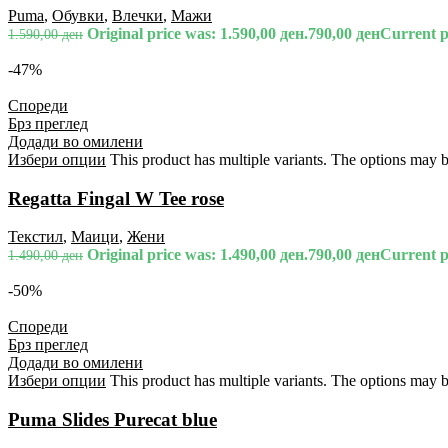
Puma
,
Обувки
,
Влечки
,
Мажи
Original price was: 1.590,00 ден.
790,00
ден
Current pr
1.590,00
ден
-47%
Спореди
Брз преглед
Додади во омилени
Избери опции
This product has multiple variants. The options may 
Regatta Fingal W Tee rose
Текстил
,
Маици
,
Жени
Original price was: 1.490,00 ден.
790,00
ден
Current pr
1.490,00
ден
-50%
Спореди
Брз преглед
Додади во омилени
Избери опции
This product has multiple variants. The options may 
Puma Slides Purecat blue