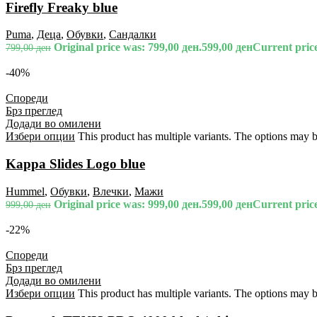
Firefly Freaky blue
Puma
,
Деца
,
Обувки
,
Сандалки
Original price was: 799,00 ден.
599,00
ден
Current price
799,00
ден
-40%
Спореди
Брз преглед
Додади во омилени
Избери опции
This product has multiple variants. The options may 
Kappa Slides Logo blue
Hummel
,
Обувки
,
Влечки
,
Мажи
Original price was: 999,00 ден.
599,00
ден
Current price
999,00
ден
-22%
Спореди
Брз преглед
Додади во омилени
Избери опции
This product has multiple variants. The options may 