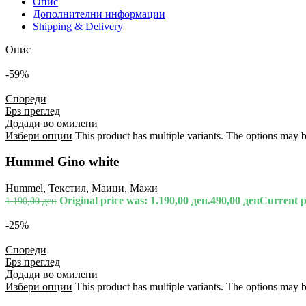
Опис
Дополнителни информации
Shipping & Delivery
Опис
-59%
Спореди
Брз преглед
Додади во омилени
Избери опции
This product has multiple variants. The options may 
Hummel Gino white
Hummel
,
Текстил
,
Маици
,
Мажи
Original price was: 1.190,00 ден.
490,00
ден
Current pr
1.190,00
ден
-25%
Спореди
Брз преглед
Додади во омилени
Избери опции
This product has multiple variants. The options may 