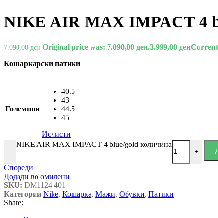
NIKE AIR MAX IMPACT 4 bl
Original price was: 7.090,00 ден.
3.999,00
ден
Current 
7.090,00
ден
Кошаркарски патики
40.5
43
Големини
44.5
45
Исчисти
NIKE AIR MAX IMPACT 4 blue/gold количина
-
+
Спореди
Додади во омилени
SKU:
DM1124 401
Категории
Nike
,
Кошарка
,
Мажи
,
Обувки
,
Патики
Share: