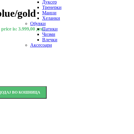
Дуксер
Тренерки
ue/gold
Маици
Хеланки
Обувки
price is: 3.999,00 ден.
Патики
Чизми
Влечки
Аксесоари
ДОДАЈ ВО КОШНИЦА