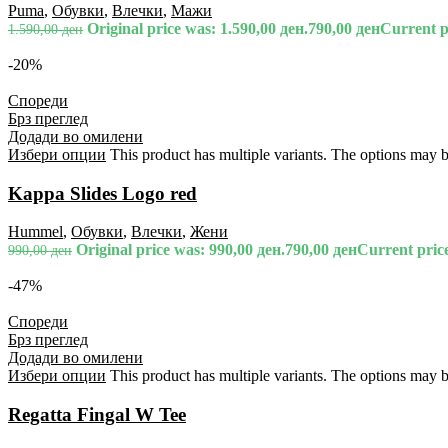
Puma
,
Обувки
,
Влечки
,
Мажи
Original price was: 1.590,00 ден.
790,00
ден
Current pr
1.590,00
ден
-20%
Спореди
Брз преглед
Додади во омилени
Избери опции
This product has multiple variants. The options may 
Kappa Slides Logo red
Hummel
,
Обувки
,
Влечки
,
Жени
Original price was: 990,00 ден.
790,00
ден
Current price
990,00
ден
-47%
Спореди
Брз преглед
Додади во омилени
Избери опции
This product has multiple variants. The options may 
Regatta Fingal W Tee