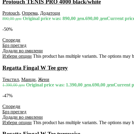
Protouch TENIS PRO 4000 black/white
Protouch
,
Опрема
,
Додатоци
Original price was: 890,00 ден.
690,00
ден
Current price
890,00
ден
-50%
Спореди
Брз преглед
Додади во омилени
Избери опции
This product has multiple variants. The options may 
Regatta Fingal W Tee grey
Текстил
,
Маици
,
Жени
Original price was: 1.390,00 ден.
690,00
ден
Current pr
1.390,00
ден
-47%
Спореди
Брз преглед
Додади во омилени
Избери опции
This product has multiple variants. The options may 
Regatta Fingal W Tee turquoise