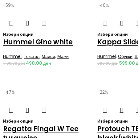
-59%
-40%
Избери опции
Избери опции
Hummel Gino white
Kappa Slid
Hummel
,
Текстил
,
Маици
,
Мажи
Hummel
,
Обувки
,
В
490,00
ден
599,00
1.190,00
ден
999,00
ден
-47%
-22%
Избери опции
Избери опции
Regatta Fingal W Tee
Protouch T