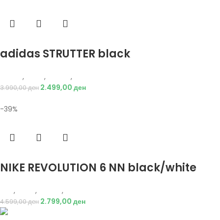
Избери опции
adidas STRUTTER black
Adidas
,
Мажи
,
Обувки
,
Патики
2.499,00
ден
3.990,00
ден
-39%
Избери опции
NIKE REVOLUTION 6 NN black/white
Nike
,
Мажи
,
Обувки
,
Патики
2.799,00
ден
4.599,00
ден