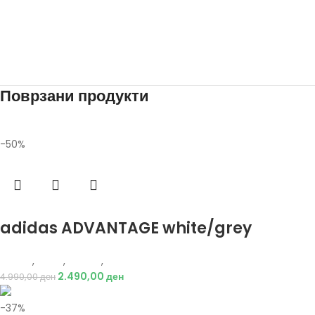
Поврзани продукти
-50%
Избери опции
adidas ADVANTAGE white/grey
Adidas
,
Мажи
,
Обувки
,
Патики
2.490,00
ден
4.990,00
ден
-37%