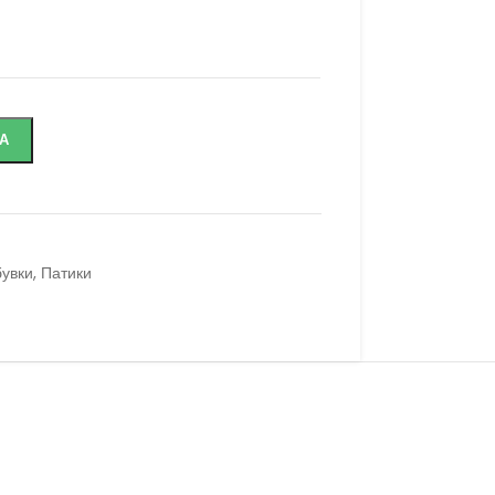
А
увки
,
Патики