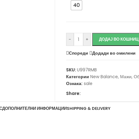
40
Исчисти
-
+
ДОДАЈ ВО КОШНИЦ
Спореди
Додади во омилени
SKU:
U997RMB
Категории
New Balance
,
Мажи
,
Об
Ознака:
sale
Share:
С
ДОПОЛНИТЕЛНИ ИНФОРМАЦИИ
SHIPPING & DELIVERY