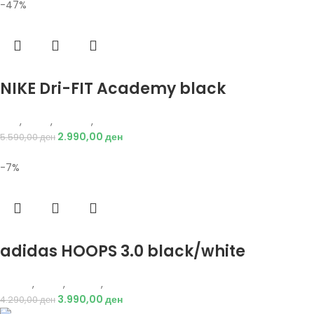
-47%
Избери опции
NIKE Dri-FIT Academy black
Nike
,
Мажи
,
Текстил
,
Тренерки
2.990,00
ден
5.590,00
ден
-7%
Избери опции
adidas HOOPS 3.0 black/white
Adidas
,
Мажи
,
Обувки
,
Патики
3.990,00
ден
4.290,00
ден