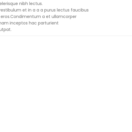
lerisque nibh lectus.
stibulum et in a a a purus lectus faucibus
ass eros.Condimentum a et ullamcorper
nam inceptos hac parturient
utpat.