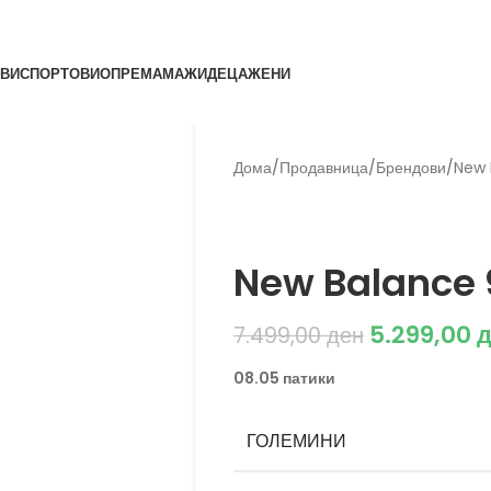
ВИ
СПОРТОВИ
ОПРЕМА
МАЖИ
ДЕЦА
ЖЕНИ
Дома
/
Продавница
/
Брендови
/
New 
Back to products
New Balance
New Balance 
5.299,00
д
7.499,00
ден
08.05 патики
ГОЛЕМИНИ