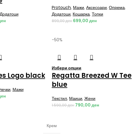
e
Protouch
,
Мажи
,
Аксесоари
,
Опрема
,
Додатоци
Додатоци
,
Кошарка
,
Топки
ден
699,00
ден
899,00
ден
-50%
Избери опции
es Logo black
Regatta Breezed W Tee
blue
лечки
,
Мажи
ден
Текстил
,
Маици
,
Жени
790,00
ден
1.590,00
ден
Крем