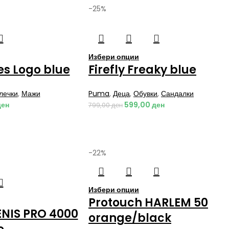
-25%
Избери опции
es Logo blue
Firefly Freaky blue
лечки
,
Мажи
Puma
,
Деца
,
Обувки
,
Сандалки
ден
599,00
ден
799,00
ден
-22%
Избери опции
Protouch HARLEM 50
ENIS PRO 4000
orange/black