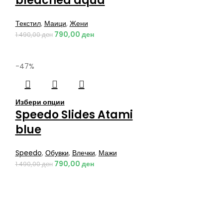
bleached aqua
Текстил
,
Маици
,
Жени
790,00
ден
1.490,00
ден
-47%
Избери опции
Speedo Slides Atami
blue
Speedo
,
Обувки
,
Влечки
,
Мажи
790,00
ден
1.490,00
ден