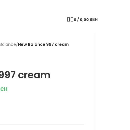
0
/
0,00
ДЕН
Balance
/
New Balance 997 cream
997 cream
ен