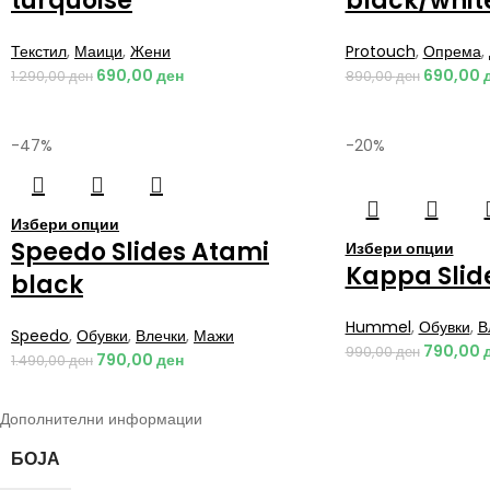
turquoise
black/whit
Текстил
,
Маици
,
Жени
Protouch
,
Опрема
,
690,00
ден
690,00
1.290,00
ден
890,00
ден
-47%
-20%
Избери опции
Speedo Slides Atami
Избери опции
Kappa Slid
black
Hummel
,
Обувки
,
В
Speedo
,
Обувки
,
Влечки
,
Мажи
790,00
990,00
ден
790,00
ден
1.490,00
ден
Дополнителни информации
БОЈА