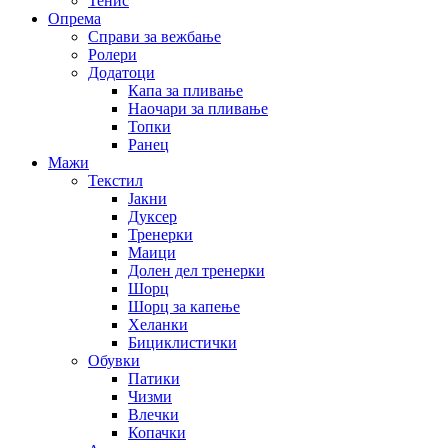
Тенис
Опрема
Справи за вежбање
Ролери
Додатоци
Капа за пливање
Наочари за пливање
Топки
Ранец
Мажи
Текстил
Јакни
Дуксер
Тренерки
Маици
Долен дел тренерки
Шорц
Шорц за капење
Хеланки
Бициклистички
Обувки
Патики
Чизми
Влечки
Копачки