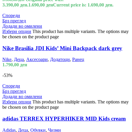
3.390,00 ден.
1.690,00
ден
Current price is: 1.690,00 ден.
Спореди
Брз преглед
Додади во омилени
Избери опции
This product has multiple variants. The options may
be chosen on the product page
Nike Brasilia JDI Kids’ Mini Backpack dark grey
Nike
,
Деца
,
Аксесоари
,
Додатоци
,
Ранец
1.790,00
ден
-53%
Спореди
Брз преглед
Додади во омилени
Избери опции
This product has multiple variants. The options may
be chosen on the product page
adidas TERREX HYPERHIKER MID Kids cream
Adidas
,
Деца
,
Обувки
,
Чизми