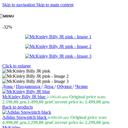
Skip to navigation
Skip to main content
MENU
-32%
Click to enlarge
Дома
/
Продавница
/
Деца
/
Обувки
/
Чизми
McKinley Billy JR blue
Original price was:
2.190,00
ден
2.190,00 ден.
1.499,00
ден
Current price is: 1.499,00 ден.
Back to products
Adidas Snowpitch black
Original price was:
4.990,00
ден
4.990,00 ден.
2.299,00
ден
Current price is: 2.299,00 ден.
McKinley