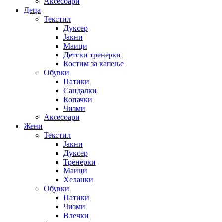
Аксесоари
Деца
Текстил
Дуксер
Јакни
Маици
Детски тренерки
Костим за капење
Обувки
Патики
Сандалки
Копачки
Чизми
Аксесоари
Жени
Текстил
Јакни
Дуксер
Тренерки
Маици
Хеланки
Обувки
Патики
Чизми
Влечки