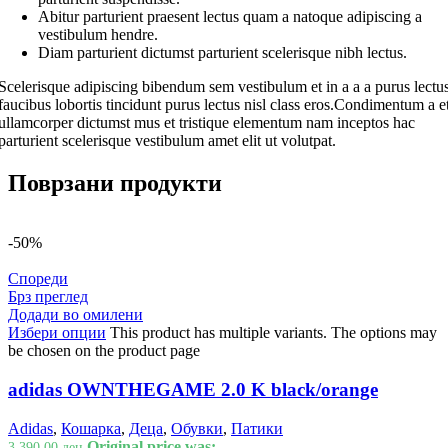
Abitur parturient praesent lectus quam a natoque adipiscing a
vestibulum hendre.
Diam parturient dictumst parturient scelerisque nibh lectus.
Scelerisque adipiscing bibendum sem vestibulum et in a a a purus lectu
faucibus lobortis tincidunt purus lectus nisl class eros.Condimentum a e
ullamcorper dictumst mus et tristique elementum nam inceptos hac
parturient scelerisque vestibulum amet elit ut volutpat.
Поврзани продукти
-50%
Спореди
Брз преглед
Додади во омилени
Избери опции
This product has multiple variants. The options may
be chosen on the product page
adidas OWNTHEGAME 2.0 K black/orange
Adidas
,
Кошарка
,
Деца
,
Обувки
,
Патики
Original price was:
3.390,00
ден