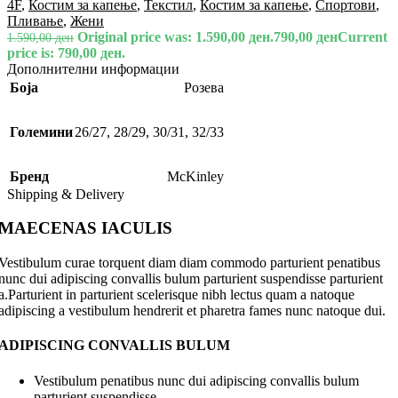
4F
,
Костим за капење
,
Текстил
,
Костим за капење
,
Спортови
,
Пливање
,
Жени
Original price was: 1.590,00 ден.
790,00
ден
Current
1.590,00
ден
price is: 790,00 ден.
Дополнителни информации
Боја
Розева
Големини
26/27
,
28/29
,
30/31
,
32/33
Бренд
McKinley
Shipping & Delivery
MAECENAS IACULIS
Vestibulum curae torquent diam diam commodo parturient penatibus
nunc dui adipiscing convallis bulum parturient suspendisse parturient
a.Parturient in parturient scelerisque nibh lectus quam a natoque
adipiscing a vestibulum hendrerit et pharetra fames nunc natoque dui.
ADIPISCING CONVALLIS BULUM
Vestibulum penatibus nunc dui adipiscing convallis bulum
parturient suspendisse.