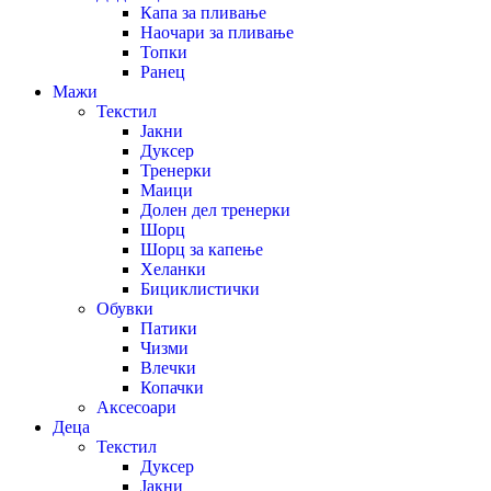
Капа за пливање
Наочари за пливање
Топки
Ранец
Мажи
Текстил
Јакни
Дуксер
Тренерки
Маици
Долен дел тренерки
Шорц
Шорц за капење
Хеланки
Бициклистички
Обувки
Патики
Чизми
Влечки
Копачки
Аксесоари
Деца
Текстил
Дуксер
Јакни