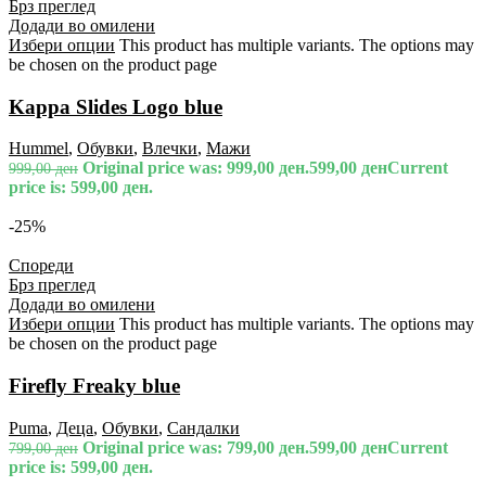
Брз преглед
Додади во омилени
Избери опции
This product has multiple variants. The options may
be chosen on the product page
Kappa Slides Logo blue
Hummel
,
Обувки
,
Влечки
,
Мажи
Original price was: 999,00 ден.
599,00
ден
Current
999,00
ден
price is: 599,00 ден.
-25%
Спореди
Брз преглед
Додади во омилени
Избери опции
This product has multiple variants. The options may
be chosen on the product page
Firefly Freaky blue
Puma
,
Деца
,
Обувки
,
Сандалки
Original price was: 799,00 ден.
599,00
ден
Current
799,00
ден
price is: 599,00 ден.