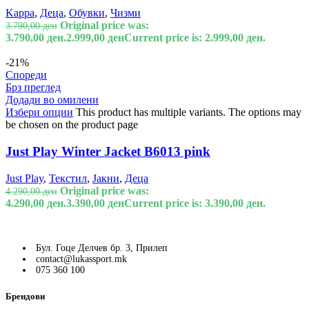
Kappa
,
Деца
,
Обувки
,
Чизми
Original price was:
3.790,00
ден
3.790,00 ден.
2.999,00
ден
Current price is: 2.999,00 ден.
-21%
Спореди
Брз преглед
Додади во омилени
Избери опции
This product has multiple variants. The options may
be chosen on the product page
Just Play Winter Jacket B6013 pink
Just Play
,
Текстил
,
Јакни
,
Деца
Original price was:
4.290,00
ден
4.290,00 ден.
3.390,00
ден
Current price is: 3.390,00 ден.
Бул. Гоце Делчев бр. 3, Прилеп
contact@lukassport.mk
075 360 100
Брендови