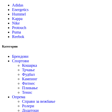
Adidas
Energetics
Hummel
Kappa
Nike
Protouch
Puma
Reebok
Категории
Брендови
Спортови
Кошарка
Трчање
Фудбал
Кампинг
Фитнес
Пливање
Тенис
Опрема
Справи за вежбање
Ролери
Додатоци