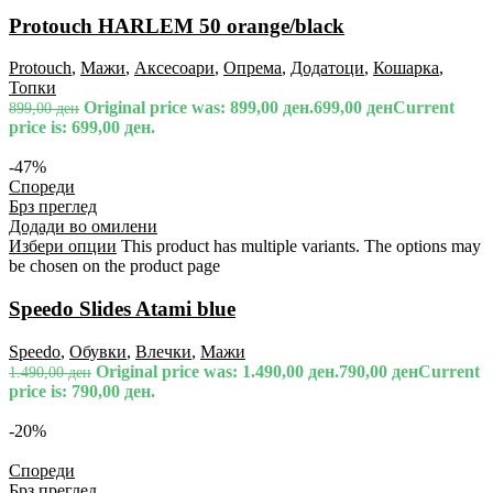
Protouch HARLEM 50 orange/black
Protouch
,
Мажи
,
Аксесоари
,
Опрема
,
Додатоци
,
Кошарка
,
Топки
Original price was: 899,00 ден.
699,00
ден
Current
899,00
ден
price is: 699,00 ден.
-47%
Спореди
Брз преглед
Додади во омилени
Избери опции
This product has multiple variants. The options may
be chosen on the product page
Speedo Slides Atami blue
Speedo
,
Обувки
,
Влечки
,
Мажи
Original price was: 1.490,00 ден.
790,00
ден
Current
1.490,00
ден
price is: 790,00 ден.
-20%
Спореди
Брз преглед