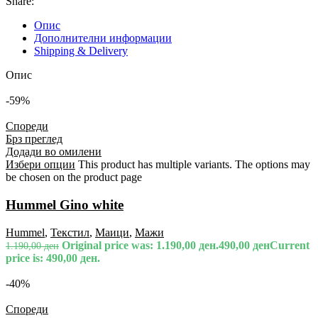
Share:
Опис
Дополнителни информации
Shipping & Delivery
Опис
-59%
Спореди
Брз преглед
Додади во омилени
Избери опции
This product has multiple variants. The options may
be chosen on the product page
Hummel Gino white
Hummel
,
Текстил
,
Маици
,
Мажи
Original price was: 1.190,00 ден.
490,00
ден
Current
1.190,00
ден
price is: 490,00 ден.
-40%
Спореди