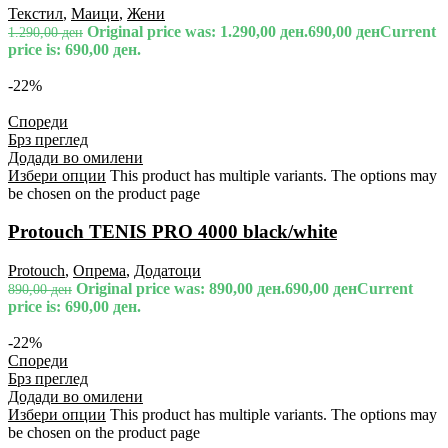
Текстил
,
Маици
,
Жени
Original price was: 1.290,00 ден.
690,00
ден
Current
1.290,00
ден
price is: 690,00 ден.
-22%
Спореди
Брз преглед
Додади во омилени
Избери опции
This product has multiple variants. The options may
be chosen on the product page
Protouch TENIS PRO 4000 black/white
Protouch
,
Опрема
,
Додатоци
Original price was: 890,00 ден.
690,00
ден
Current
890,00
ден
price is: 690,00 ден.
-22%
Спореди
Брз преглед
Додади во омилени
Избери опции
This product has multiple variants. The options may
be chosen on the product page