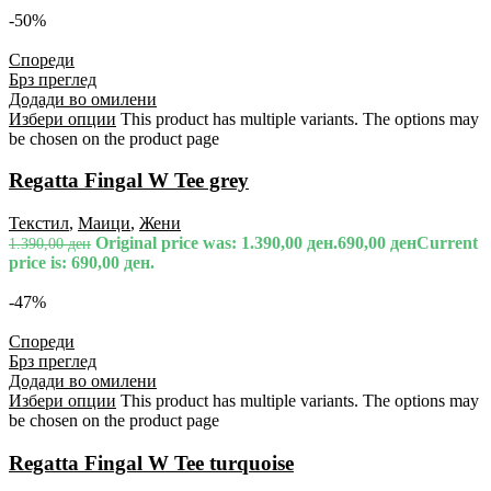
-50%
Спореди
Брз преглед
Додади во омилени
Избери опции
This product has multiple variants. The options may
be chosen on the product page
Regatta Fingal W Tee grey
Текстил
,
Маици
,
Жени
Original price was: 1.390,00 ден.
690,00
ден
Current
1.390,00
ден
price is: 690,00 ден.
-47%
Спореди
Брз преглед
Додади во омилени
Избери опции
This product has multiple variants. The options may
be chosen on the product page
Regatta Fingal W Tee turquoise