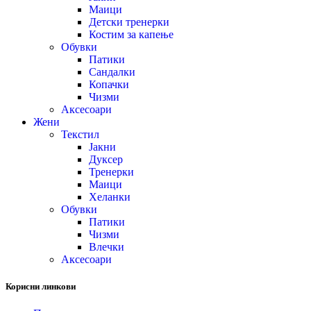
Маици
Детски тренерки
Костим за капење
Обувки
Патики
Сандалки
Копачки
Чизми
Аксесоари
Жени
Текстил
Јакни
Дуксер
Тренерки
Маици
Хеланки
Обувки
Патики
Чизми
Влечки
Аксесоари
Корисни линкови