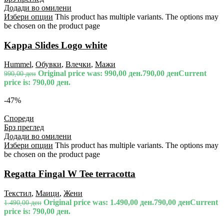
Додади во омилени
Избери опции
This product has multiple variants. The options may
be chosen on the product page
Kappa Slides Logo white
Hummel
,
Обувки
,
Влечки
,
Мажи
Original price was: 990,00 ден.
790,00
ден
Current
990,00
ден
price is: 790,00 ден.
-47%
Спореди
Брз преглед
Додади во омилени
Избери опции
This product has multiple variants. The options may
be chosen on the product page
Regatta Fingal W Tee terracotta
Текстил
,
Маици
,
Жени
Original price was: 1.490,00 ден.
790,00
ден
Current
1.490,00
ден
price is: 790,00 ден.