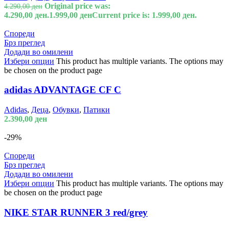
Original price was:
4.290,00
ден
4.290,00 ден.
1.999,00
ден
Current price is: 1.999,00 ден.
Спореди
Брз преглед
Додади во омилени
Избери опции
This product has multiple variants. The options may
be chosen on the product page
adidas ADVANTAGE CF C
Adidas
,
Деца
,
Обувки
,
Патики
2.390,00
ден
-29%
Спореди
Брз преглед
Додади во омилени
Избери опции
This product has multiple variants. The options may
be chosen on the product page
NIKE STAR RUNNER 3 red/grey