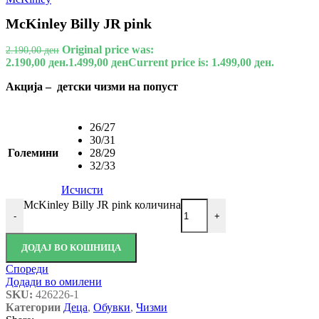
McKinley Billy JR pink
Original price was:
2.190,00
ден
2.190,00 ден.
1.499,00
ден
Current price is: 1.499,00 ден.
Акција – детски чизми на попуст
26/27
30/31
Големини
28/29
32/33
Исчисти
McKinley Billy JR pink количина
-
+
ДОДАЈ ВО КОШНИЦА
Спореди
Додади во омилени
SKU:
426226-1
Категории
Деца
,
Обувки
,
Чизми