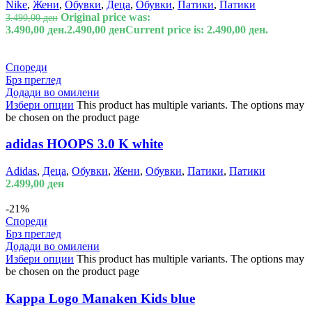
Nike
,
Жени
,
Обувки
,
Деца
,
Обувки
,
Патики
,
Патики
Original price was:
3.490,00
ден
3.490,00 ден.
2.490,00
ден
Current price is: 2.490,00 ден.
Спореди
Брз преглед
Додади во омилени
Избери опции
This product has multiple variants. The options may
be chosen on the product page
adidas HOOPS 3.0 K white
Adidas
,
Деца
,
Обувки
,
Жени
,
Обувки
,
Патики
,
Патики
2.499,00
ден
-21%
Спореди
Брз преглед
Додади во омилени
Избери опции
This product has multiple variants. The options may
be chosen on the product page
Kappa Logo Manaken Kids blue