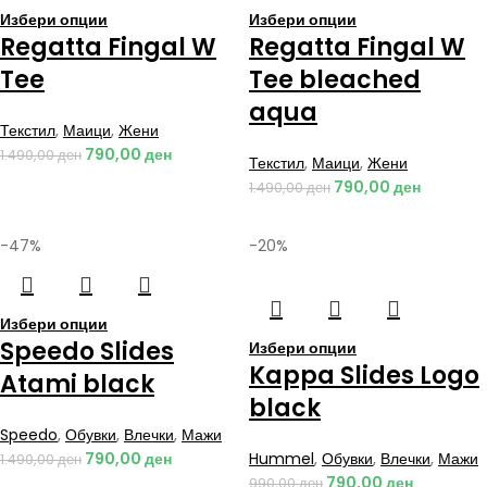
Избери опции
Избери опции
Regatta Fingal W
Regatta Fingal W
Tee
Tee bleached
aqua
Текстил
,
Маици
,
Жени
790,00
ден
1.490,00
ден
Текстил
,
Маици
,
Жени
790,00
ден
1.490,00
ден
-47%
-20%
Избери опции
Speedo Slides
Избери опции
Kappa Slides Logo
Atami black
black
Speedo
,
Обувки
,
Влечки
,
Мажи
790,00
ден
Hummel
,
Обувки
,
Влечки
,
Мажи
1.490,00
ден
790,00
ден
990,00
ден