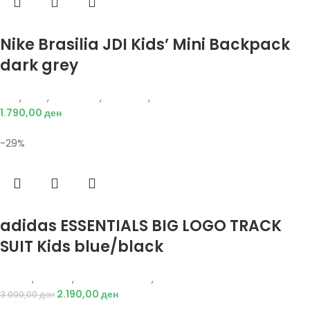
Избери опции
Nike Brasilia JDI Kids’ Mini Backpack
dark grey
Nike
,
Деца
,
Аксесоари
,
Додатоци
,
Ранец
1.790,00
ден
-29%
Избери опции
adidas ESSENTIALS BIG LOGO TRACK
SUIT Kids blue/black
Adidas
,
Текстил
,
Детски тренерки
,
Деца
2.190,00
ден
3.090,00
ден