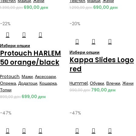
Текстил
,
Маици
,
Жени
Текстил
,
Маици
,
Жени
690,00
ден
690,00
ден
1.390,00
ден
1.290,00
ден
-22%
-20%
Избери опции
Protouch HARLEM
Избери опции
Kappa Slides Logo
50 orange/black
red
Protouch
,
Мажи
,
Аксесоари
,
Опрема
,
Додатоци
,
Кошарка
,
Hummel
,
Обувки
,
Влечки
,
Жени
Топки
790,00
ден
990,00
ден
699,00
ден
899,00
ден
-47%
-47%