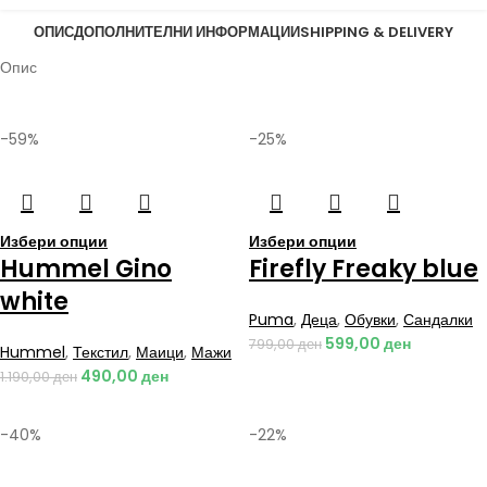
ОПИС
ДОПОЛНИТЕЛНИ ИНФОРМАЦИИ
SHIPPING & DELIVERY
Опис
-59%
-25%
Избери опции
Избери опции
Hummel Gino
Firefly Freaky blue
white
Puma
,
Деца
,
Обувки
,
Сандалки
599,00
ден
799,00
ден
Hummel
,
Текстил
,
Маици
,
Мажи
490,00
ден
1.190,00
ден
-40%
-22%