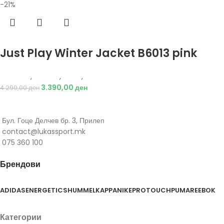
-21%
Избери опции
Just Play Winter Jacket B6013 pink
Just Play
,
Текстил
,
Јакни
,
Деца
3.390,00
ден
4.290,00
ден
Бул. Гоце Делчев бр. 3, Прилеп
contact@lukassport.mk
075 360 100
Брендови
ADIDAS
ENERGETICS
HUMMEL
KAPPA
NIKE
PROTOUCH
PUMA
REEBOK
Категории