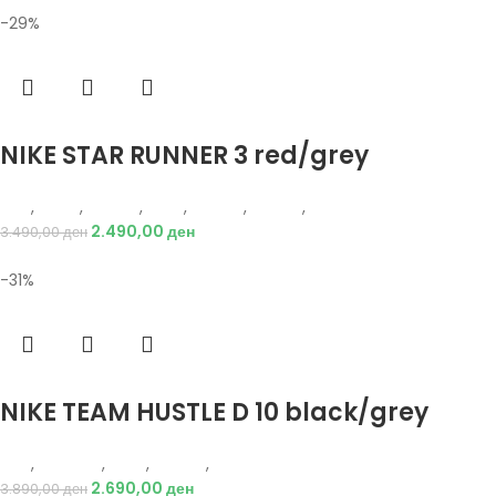
-29%
Избери опции
NIKE STAR RUNNER 3 red/grey
Nike
,
Жени
,
Обувки
,
Деца
,
Обувки
,
Патики
,
Патики
2.490,00
ден
3.490,00
ден
-31%
Избери опции
NIKE TEAM HUSTLE D 10 black/grey
Nike
,
Кошарка
,
Деца
,
Обувки
,
Патики
2.690,00
ден
3.890,00
ден