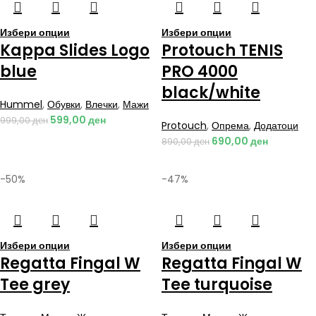
Избери опции
Избери опции
Kappa Slides Logo
Protouch TENIS
blue
PRO 4000
black/white
Hummel
,
Обувки
,
Влечки
,
Мажи
599,00
ден
999,00
ден
Protouch
,
Опрема
,
Додатоци
690,00
ден
890,00
ден
-50%
-47%
Избери опции
Избери опции
Regatta Fingal W
Regatta Fingal W
Tee grey
Tee turquoise