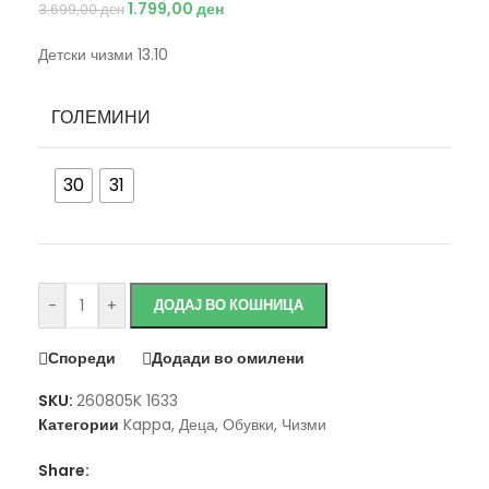
1.799,00
ден
3.699,00
ден
Детски чизми 13.10
ГОЛЕМИНИ
30
31
Исчисти
-
+
ДОДАЈ ВО КОШНИЦА
Спореди
Додади во омилени
SKU:
260805K 1633
Категории
Kappa
,
Деца
,
Обувки
,
Чизми
Share: