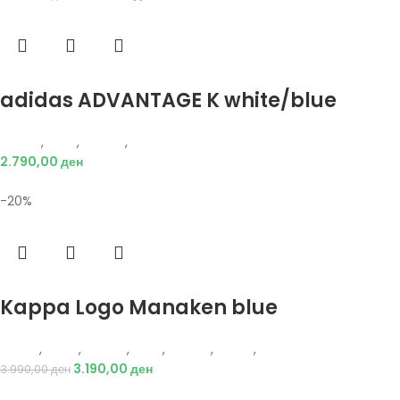
Избери опции
adidas ADVANTAGE K white/blue
Adidas
,
Деца
,
Обувки
,
Патики
2.790,00
ден
-20%
Избери опции
Kappa Logo Manaken blue
Kappa
,
Жени
,
Обувки
,
Деца
,
Обувки
,
Чизми
,
Чизми
3.190,00
ден
3.990,00
ден