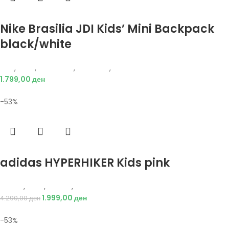
Избери опции
Nike Brasilia JDI Kids’ Mini Backpack
black/white
Nike
,
Деца
,
Аксесоари
,
Додатоци
,
Ранец
1.799,00
ден
-53%
Избери опции
adidas HYPERHIKER Kids pink
Adidas
,
Деца
,
Обувки
,
Чизми
1.999,00
ден
4.290,00
ден
-53%