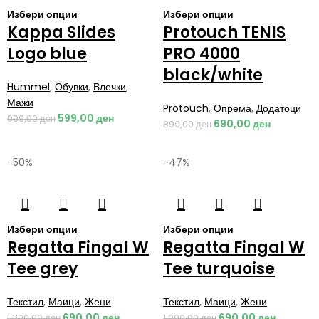
Избери опции
Избери опции
Kappa Slides
Protouch TENIS
Logo blue
PRO 4000
black/white
Hummel
,
Обувки
,
Влечки
,
Мажи
Protouch
,
Опрема
,
Додатоци
599,00
ден
999,00
ден
690,00
ден
890,00
ден
-50%
-47%
Избери опции
Избери опции
Regatta Fingal W
Regatta Fingal W
Tee grey
Tee turquoise
Текстил
,
Маици
,
Жени
Текстил
,
Маици
,
Жени
690,00
ден
690,00
ден
1.390,00
ден
1.290,00
ден