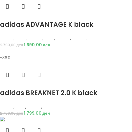
Избери опции
adidas ADVANTAGE K black
Adidas
,
Жени
,
Обувки
,
Деца
,
Обувки
,
Патики
,
Патики
1.690,00
ден
2.790,00
ден
-36%
Избери опции
adidas BREAKNET 2.0 K black
Adidas
,
Деца
,
Обувки
,
Патики
1.799,00
ден
2.799,00
ден