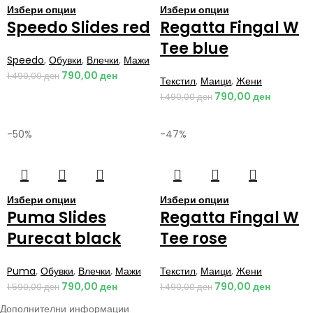
Избери опции
Избери опции
Speedo Slides red
Regatta Fingal W
Tee blue
Speedo
,
Обувки
,
Влечки
,
Мажи
790,00
ден
1.490,00
ден
Текстил
,
Маици
,
Жени
790,00
ден
1.490,00
ден
-50%
-47%
Избери опции
Избери опции
Puma Slides
Regatta Fingal W
Purecat black
Tee rose
Puma
,
Обувки
,
Влечки
,
Мажи
Текстил
,
Маици
,
Жени
790,00
ден
790,00
ден
1.590,00
ден
1.490,00
ден
Дополнителни информации