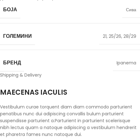
БОЈА
Сива
ГОЛЕМИНИ
21
,
25/26
,
28/29
БРЕНД
Ipanema
Shipping & Delivery
MAECENAS IACULIS
Vestibulum curae torquent diam diam commodo parturient
penatibus nunc dui adipiscing convallis bulum parturient
suspendisse parturient a.Parturient in parturient scelerisque
nibh lectus quam a natoque adipiscing a vestibulum hendrerit
et pharetra fames nunc natoque dui.