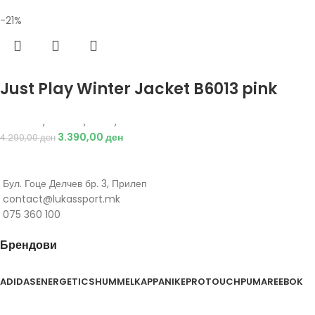
-21%
Избери опции
Just Play Winter Jacket B6013 pink
Just Play
,
Текстил
,
Јакни
,
Деца
3.390,00
ден
4.290,00
ден
Бул. Гоце Делчев бр. 3, Прилеп
contact@lukassport.mk
075 360 100
Брендови
ADIDAS
ENERGETICS
HUMMEL
KAPPA
NIKE
PROTOUCH
PUMA
REEBOK