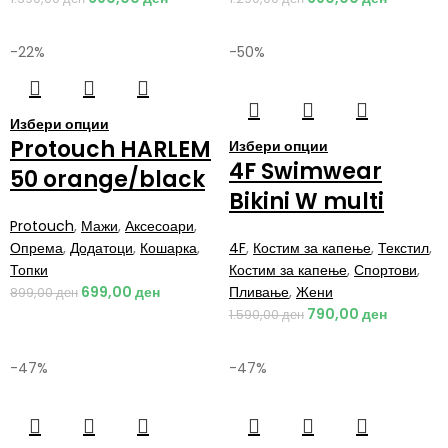
-22%
-50%
Избери опции
Protouch HARLEM
Избери опции
4F Swimwear
50 orange/black
Bikini W multi
Protouch
,
Мажи
,
Аксесоари
,
Опрема
,
Додатоци
,
Кошарка
,
4F
,
Костим за капење
,
Текстил
,
Топки
Костим за капење
,
Спортови
,
699,00
ден
Пливање
,
Жени
899,00
ден
790,00
ден
1.590,00
ден
-47%
-47%