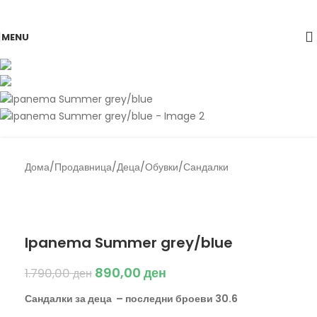
Skip to navigation
Skip to main content
-50%
MENU
Дома
/
Продавница
/
Деца
/
Обувки
/
Сандалки
Back to products
Ipanema
Ipanema Summer grey/blue
890,00
ден
1.790,00
ден
Сандалки за деца – последни броеви 30.6