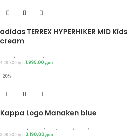
Избери опции
adidas TERREX HYPERHIKER MID Kids
cream
Adidas
,
Деца
,
Обувки
,
Чизми
1.999,00
ден
4.290,00
ден
-20%
Избери опции
Kappa Logo Manaken blue
Kappa
,
Жени
,
Обувки
,
Деца
,
Обувки
,
Чизми
,
Чизми
3.190,00
ден
3.990,00
ден