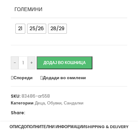
ГОЛЕМИНИ
21
25/26
28/29
Исчисти
-
+
ДОДАЈ ВО КОШНИЦА
Спореди
Додади во омилени
SKU:
83486-ar558
Категории
Деца
,
Обувки
,
Сандалки
Share:
ОПИС
ДОПОЛНИТЕЛНИ ИНФОРМАЦИИ
SHIPPING & DELIVERY