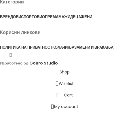
Категории
БРЕНДОВИ
СПОРТОВИ
ОПРЕМА
МАЖИ
ДЕЦА
ЖЕНИ
Корисни линкови
ПОЛИТИКА НА ПРИВАТНОСТ
КОЛАЧИЊА
ЗАМЕНИ И ВРАЌАЊА
Click to enlarge
Изработено од
GoBro Studio
Shop
Wishlist
Cart
My account