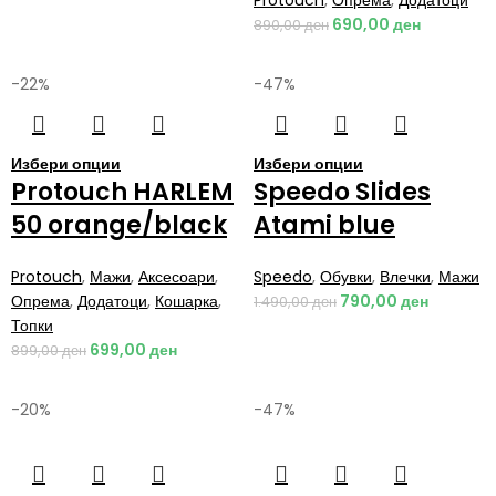
690,00
ден
890,00
ден
-22%
-47%
Избери опции
Избери опции
Protouch HARLEM
Speedo Slides
50 orange/black
Atami blue
Protouch
,
Мажи
,
Аксесоари
,
Speedo
,
Обувки
,
Влечки
,
Мажи
Опрема
,
Додатоци
,
Кошарка
,
790,00
ден
1.490,00
ден
Топки
699,00
ден
899,00
ден
-20%
-47%