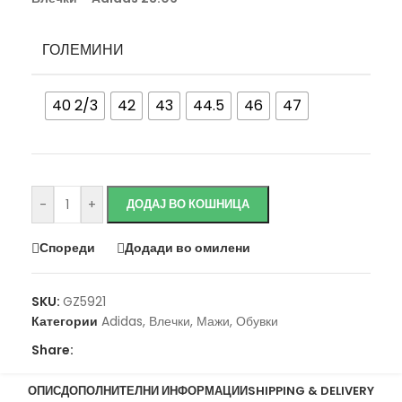
ГОЛЕМИНИ
40 2/3
42
43
44.5
46
47
Исчисти
-
+
ДОДАЈ ВО КОШНИЦА
Спореди
Додади во омилени
SKU:
GZ5921
Категории
Adidas
,
Влечки
,
Мажи
,
Обувки
Share:
ОПИС
ДОПОЛНИТЕЛНИ ИНФОРМАЦИИ
SHIPPING & DELIVERY