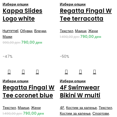
Избери опции
Избери опции
Kappa Slides
Regatta Fingal W
Logo white
Tee terracotta
Hummel
,
Обувки
,
Влечки
,
Текстил
,
Маици
,
Жени
Мажи
790,00
ден
1.490,00
ден
790,00
ден
990,00
ден
-47%
-50%
Избери опции
Избери опции
Regatta Fingal W
4F Swimwear
Tee coronet blue
Bikini W multi
Текстил
,
Маици
,
Жени
4F
,
Костим за капење
,
Текстил
,
790,00
ден
Костим за капење
,
Спортови
,
1.490,00
ден