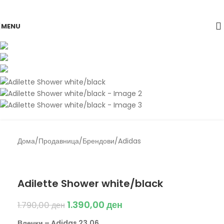
Skip to navigation
Skip to main content
-22%
MENU
Дома
/
Продавница
/
Брендови
/
Adidas
Back to products
Adidas
Adilette Shower white/black
1.390,00
ден
1.790,00
ден
Влечки – Adidas 23.06