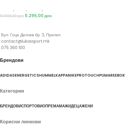
Adidas
,
Мажи
,
Обувки
,
Чизми
5.299,00
ден
10.599,00
ден
Бул. Гоце Делчев бр. 3, Прилеп
contact@lukassport.mk
075 360 100
Брендови
ADIDAS
ENERGETICS
HUMMEL
KAPPA
NIKE
PROTOUCH
PUMA
REEBOK
Категории
БРЕНДОВИ
СПОРТОВИ
ОПРЕМА
МАЖИ
ДЕЦА
ЖЕНИ
Корисни линкови