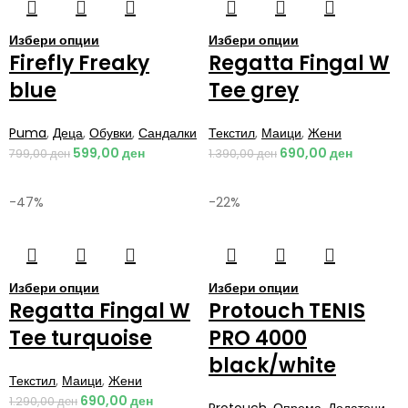
Избери опции
Избери опции
Firefly Freaky
Regatta Fingal W
blue
Tee grey
Puma
,
Деца
,
Обувки
,
Сандалки
Текстил
,
Маици
,
Жени
599,00
ден
690,00
ден
799,00
ден
1.390,00
ден
-47%
-22%
Избери опции
Избери опции
Regatta Fingal W
Protouch TENIS
Tee turquoise
PRO 4000
black/white
Текстил
,
Маици
,
Жени
690,00
ден
1.290,00
ден
Protouch
,
Опрема
,
Додатоци