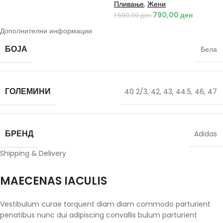
Пливање
,
Жени
790,00
ден
1.590,00
ден
Дополнителни информации
БОЈА
Бела
ГОЛЕМИНИ
40 2/3
,
42
,
43
,
44.5
,
46
,
47
БРЕНД
Adidas
Shipping & Delivery
MAECENAS IACULIS
Vestibulum curae torquent diam diam commodo parturient
penatibus nunc dui adipiscing convallis bulum parturient