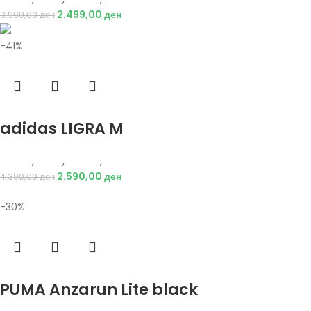
2.499,00
ден
3.990,00
ден
-41%
Избери опции
adidas LIGRA M
Adidas
,
Мажи
,
Обувки
,
Патики
2.590,00
ден
4.390,00
ден
-30%
Избери опции
PUMA Anzarun Lite black