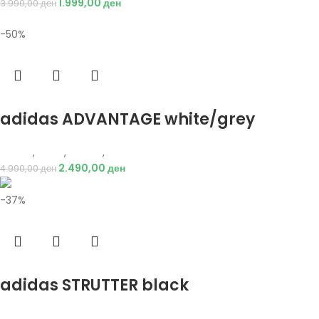
1.999,00
ден
3.990,00
ден
-50%
Избери опции
adidas ADVANTAGE white/grey
Adidas
,
Мажи
,
Обувки
,
Патики
2.490,00
ден
4.990,00
ден
-37%
Избери опции
adidas STRUTTER black
Adidas
,
Мажи
,
Обувки
,
Патики