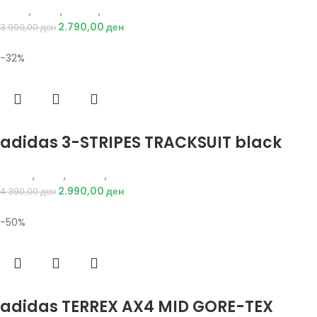
Puma
,
Мажи
,
Обувки
,
Патики
2.790,00
ден
3.990,00
ден
-32%
Избери опции
adidas 3-STRIPES TRACKSUIT black
Adidas
,
Мажи
,
Текстил
,
Тренерки
2.990,00
ден
4.390,00
ден
-50%
Избери опции
adidas TERREX AX4 MID GORE-TEX