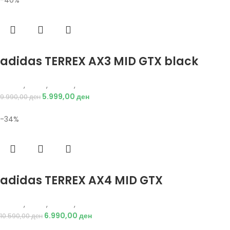
Избери опции
adidas TERREX AX3 MID GTX black
Adidas
,
Мажи
,
Обувки
,
Чизми
5.999,00
ден
9.990,00
ден
-34%
Избери опции
adidas TERREX AX4 MID GTX
Adidas
,
Мажи
,
Обувки
,
Чизми
6.990,00
ден
10.590,00
ден