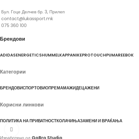
Бул. Гоце Делчев бр. 3, Прилеп
contact@lukassport.mk
075 360 100
Брендови
ADIDAS
ENERGETICS
HUMMEL
KAPPA
NIKE
PROTOUCH
PUMA
REEBOK
Категории
БРЕНДОВИ
СПОРТОВИ
ОПРЕМА
МАЖИ
ДЕЦА
ЖЕНИ
Корисни линкови
ПОЛИТИКА НА ПРИВАТНОСТ
КОЛАЧИЊА
ЗАМЕНИ И ВРАЌАЊА
Click to enlarge
Изработено од
GoBro Studio