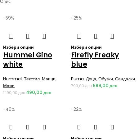
Опис
-59%
-25%
Избери опции
Избери опции
Hummel Gino
Firefly Freaky
white
blue
Hummel
,
Текстил
,
Маици
,
Puma
,
Деца
,
Обувки
,
Сандалки
Мажи
599,00
ден
799,00
ден
490,00
ден
1.190,00
ден
-40%
-22%
Избери опции
Избери опции