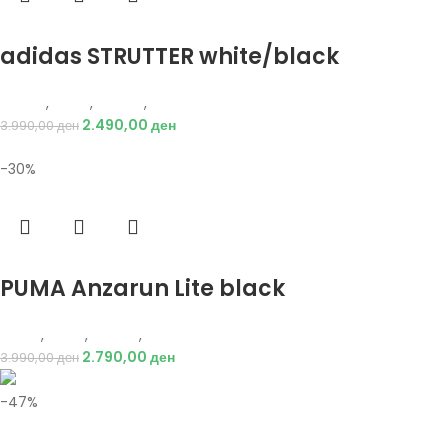
Избери опции
adidas STRUTTER white/black
Adidas
,
Мажи
,
Обувки
,
Патики
2.490,00
ден
3.990,00
ден
-30%
Избери опции
PUMA Anzarun Lite black
Puma
,
Мажи
,
Обувки
,
Патики
2.790,00
ден
3.990,00
ден
-47%