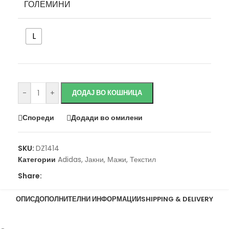
ГОЛЕМИНИ
L
Исчисти
-
+
ДОДАЈ ВО КОШНИЦА
Спореди
Додади во омилени
SKU:
DZ1414
Категории
Adidas
,
Јакни
,
Мажи
,
Текстил
Share:
ОПИС
ДОПОЛНИТЕЛНИ ИНФОРМАЦИИ
SHIPPING & DELIVERY