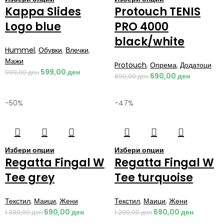
Kappa Slides
Protouch TENIS
Logo blue
PRO 4000
black/white
Hummel
,
Обувки
,
Влечки
,
Мажи
Protouch
,
Опрема
,
Додатоци
599,00
ден
999,00
ден
690,00
ден
890,00
ден
-50%
-47%
Избери опции
Избери опции
Regatta Fingal W
Regatta Fingal W
Tee grey
Tee turquoise
Текстил
,
Маици
,
Жени
Текстил
,
Маици
,
Жени
690,00
ден
690,00
ден
1.390,00
ден
1.290,00
ден