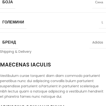
БОЈА
Сина
ГОЛЕМИНИ
L
БРЕНД
Adidas
Shipping & Delivery
MAECENAS IACULIS
Vestibulum curae torquent diam diam commodo parturient
penatibus nunc dui adipiscing convallis bulum parturient
suspendisse parturient a.Parturient in parturient scelerisque
nibh lectus quam a natoque adipiscing a vestibulum hendrerit
et pharetra fames nunc natoque dui.