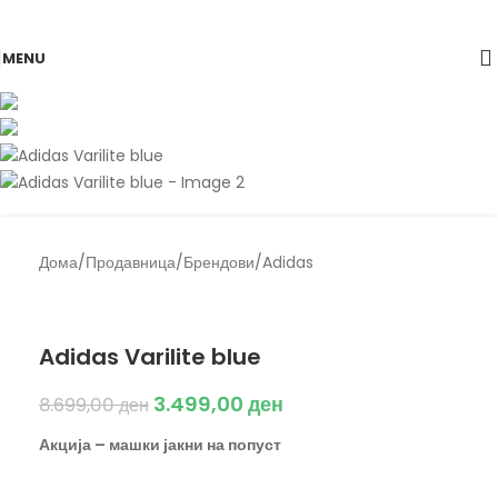
Skip to navigation
Skip to main content
-60%
MENU
Дома
/
Продавница
/
Брендови
/
Adidas
Back to products
Adidas
Adidas Varilite blue
3.499,00
ден
8.699,00
ден
Акција – машки јакни на попуст