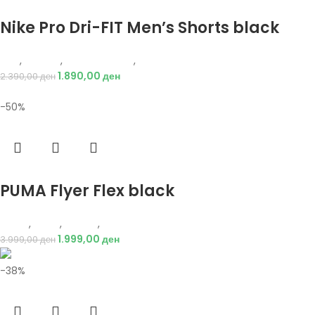
Избери опции
Nike Pro Dri-FIT Men’s Shorts black
Nike
,
Текстил
,
Бициклистички
,
Мажи
1.890,00
ден
2.390,00
ден
-50%
Избери опции
PUMA Flyer Flex black
Puma
,
Мажи
,
Обувки
,
Патики
1.999,00
ден
3.999,00
ден
-38%