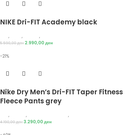
Избери опции
NIKE Dri-FIT Academy black
Nike
,
Мажи
,
Текстил
,
Тренерки
2.990,00
ден
5.590,00
ден
-21%
Избери опции
Nike Dry Men’s Dri-FIT Taper Fitness
Fleece Pants grey
Nike
,
Текстил
,
Долен дел тренерки
,
Мажи
3.290,00
ден
4.190,00
ден
-40%