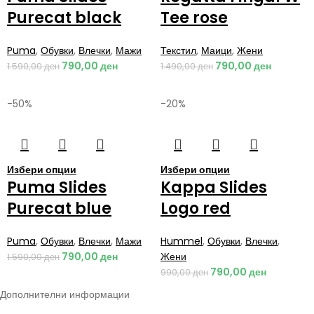
Purecat black
Tee rose
Puma
,
Обувки
,
Влечки
,
Мажи
Текстил
,
Маици
,
Жени
790,00
ден
790,00
ден
1.590,00
ден
1.490,00
ден
-50%
-20%
Избери опции
Избери опции
Puma Slides
Kappa Slides
Purecat blue
Logo red
Puma
,
Обувки
,
Влечки
,
Мажи
Hummel
,
Обувки
,
Влечки
,
790,00
ден
Жени
1.590,00
ден
790,00
ден
990,00
ден
Дополнителни информации