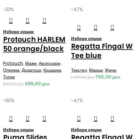
-22%
-47%
Избери опции
Protouch HARLEM
Избери опции
Regatta Fingal W
50 orange/black
Tee blue
Protouch
,
Мажи
,
Аксесоари
,
Опрема
,
Додатоци
,
Кошарка
,
Текстил
,
Маици
,
Жени
Топки
790,00
ден
1.490,00
ден
699,00
ден
899,00
ден
-50%
-47%
Избери опции
Избери опции
Puma Slides
Regatta Fingal W