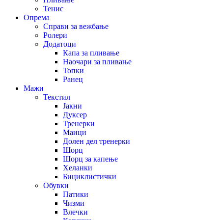
Тенис
Опрема
Справи за вежбање
Ролери
Додатоци
Капа за пливање
Наочари за пливање
Топки
Ранец
Мажи
Текстил
Јакни
Дуксер
Тренерки
Маици
Долен дел тренерки
Шорц
Шорц за капење
Хеланки
Бициклистички
Обувки
Патики
Чизми
Влечки