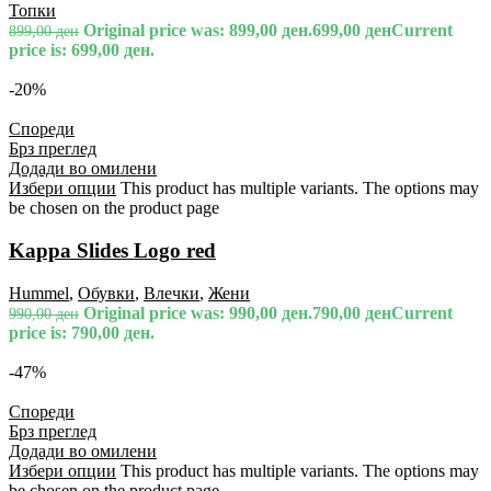
Топки
Original price was: 899,00 ден.
699,00
ден
Current
899,00
ден
price is: 699,00 ден.
-20%
Спореди
Брз преглед
Додади во омилени
Избери опции
This product has multiple variants. The options may
be chosen on the product page
Kappa Slides Logo red
Hummel
,
Обувки
,
Влечки
,
Жени
Original price was: 990,00 ден.
790,00
ден
Current
990,00
ден
price is: 790,00 ден.
-47%
Спореди
Брз преглед
Додади во омилени
Избери опции
This product has multiple variants. The options may
be chosen on the product page