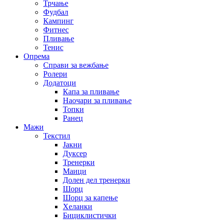
Трчање
Фудбал
Кампинг
Фитнес
Пливање
Тенис
Опрема
Справи за вежбање
Ролери
Додатоци
Капа за пливање
Наочари за пливање
Топки
Ранец
Мажи
Текстил
Јакни
Дуксер
Тренерки
Маици
Долен дел тренерки
Шорц
Шорц за капење
Хеланки
Бициклистички