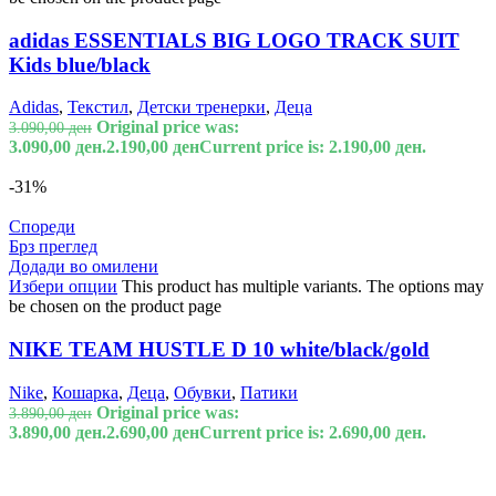
adidas ESSENTIALS BIG LOGO TRACK SUIT
Kids blue/black
Adidas
,
Текстил
,
Детски тренерки
,
Деца
Original price was:
3.090,00
ден
3.090,00 ден.
2.190,00
ден
Current price is: 2.190,00 ден.
-31%
Спореди
Брз преглед
Додади во омилени
Избери опции
This product has multiple variants. The options may
be chosen on the product page
NIKE TEAM HUSTLE D 10 white/black/gold
Nike
,
Кошарка
,
Деца
,
Обувки
,
Патики
Original price was:
3.890,00
ден
3.890,00 ден.
2.690,00
ден
Current price is: 2.690,00 ден.