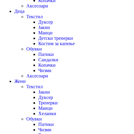
Копачки
Аксесоари
Деца
Текстил
Дуксер
Јакни
Маици
Детски тренерки
Костим за капење
Обувки
Патики
Сандалки
Копачки
Чизми
Аксесоари
Жени
Текстил
Јакни
Дуксер
Тренерки
Маици
Хеланки
Обувки
Патики
Чизми