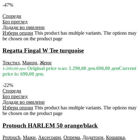
-47%
Спореди
Брз преглед
Додади во омилени
Избери опции
This product has multiple variants. The options may
be chosen on the product page
Regatta Fingal W Tee turquoise
Текстил
,
Маици
,
Жени
Original price was: 1.290,00 ден.
690,00
ден
Current
1.290,00
ден
price is: 690,00 ден.
-22%
Спореди
Брз преглед
Додади во омилени
Избери опции
This product has multiple variants. The options may
be chosen on the product page
Protouch HARLEM 50 orange/black
Protouch
,
Мажи
,
Аксесоари
,
Опрема
,
Додатоци
,
Кошарка
,