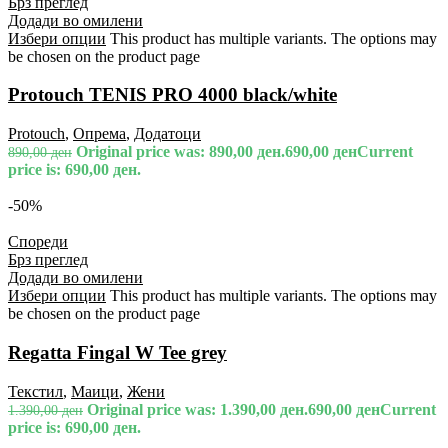
Брз преглед
Додади во омилени
Избери опции
This product has multiple variants. The options may
be chosen on the product page
Protouch TENIS PRO 4000 black/white
Protouch
,
Опрема
,
Додатоци
Original price was: 890,00 ден.
690,00
ден
Current
890,00
ден
price is: 690,00 ден.
-50%
Спореди
Брз преглед
Додади во омилени
Избери опции
This product has multiple variants. The options may
be chosen on the product page
Regatta Fingal W Tee grey
Текстил
,
Маици
,
Жени
Original price was: 1.390,00 ден.
690,00
ден
Current
1.390,00
ден
price is: 690,00 ден.