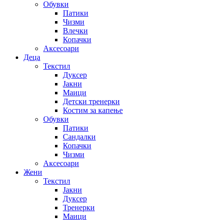
Обувки
Патики
Чизми
Влечки
Копачки
Аксесоари
Деца
Текстил
Дуксер
Јакни
Маици
Детски тренерки
Костим за капење
Обувки
Патики
Сандалки
Копачки
Чизми
Аксесоари
Жени
Текстил
Јакни
Дуксер
Тренерки
Маици