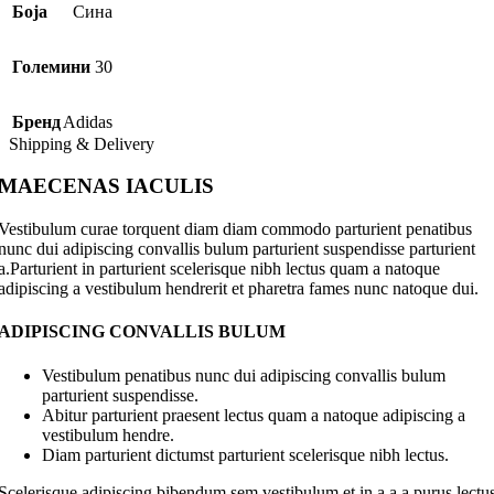
Боја
Сина
Големини
30
Бренд
Adidas
Shipping & Delivery
MAECENAS IACULIS
Vestibulum curae torquent diam diam commodo parturient penatibus
nunc dui adipiscing convallis bulum parturient suspendisse parturient
a.Parturient in parturient scelerisque nibh lectus quam a natoque
adipiscing a vestibulum hendrerit et pharetra fames nunc natoque dui.
ADIPISCING CONVALLIS BULUM
Vestibulum penatibus nunc dui adipiscing convallis bulum
parturient suspendisse.
Abitur parturient praesent lectus quam a natoque adipiscing a
vestibulum hendre.
Diam parturient dictumst parturient scelerisque nibh lectus.
Scelerisque adipiscing bibendum sem vestibulum et in a a a purus lectu