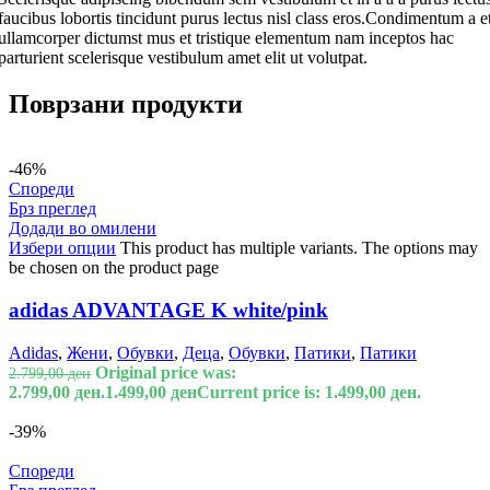
faucibus lobortis tincidunt purus lectus nisl class eros.Condimentum a e
ullamcorper dictumst mus et tristique elementum nam inceptos hac
parturient scelerisque vestibulum amet elit ut volutpat.
Поврзани продукти
-46%
Спореди
Брз преглед
Додади во омилени
Избери опции
This product has multiple variants. The options may
be chosen on the product page
adidas ADVANTAGE K white/pink
Adidas
,
Жени
,
Обувки
,
Деца
,
Обувки
,
Патики
,
Патики
Original price was:
2.799,00
ден
2.799,00 ден.
1.499,00
ден
Current price is: 1.499,00 ден.
-39%
Спореди