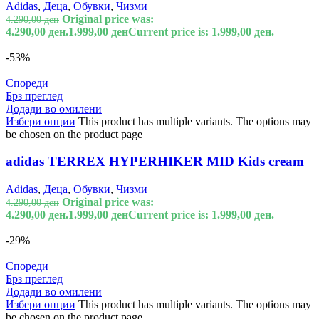
Adidas
,
Деца
,
Обувки
,
Чизми
Original price was:
4.290,00
ден
4.290,00 ден.
1.999,00
ден
Current price is: 1.999,00 ден.
-53%
Спореди
Брз преглед
Додади во омилени
Избери опции
This product has multiple variants. The options may
be chosen on the product page
adidas TERREX HYPERHIKER MID Kids cream
Adidas
,
Деца
,
Обувки
,
Чизми
Original price was:
4.290,00
ден
4.290,00 ден.
1.999,00
ден
Current price is: 1.999,00 ден.
-29%
Спореди
Брз преглед
Додади во омилени
Избери опции
This product has multiple variants. The options may
be chosen on the product page