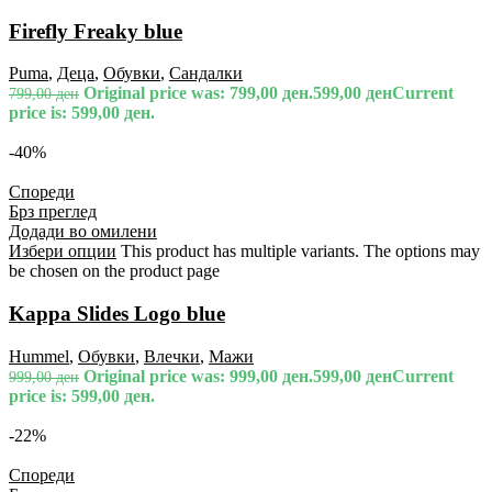
Firefly Freaky blue
Puma
,
Деца
,
Обувки
,
Сандалки
Original price was: 799,00 ден.
599,00
ден
Current
799,00
ден
price is: 599,00 ден.
-40%
Спореди
Брз преглед
Додади во омилени
Избери опции
This product has multiple variants. The options may
be chosen on the product page
Kappa Slides Logo blue
Hummel
,
Обувки
,
Влечки
,
Мажи
Original price was: 999,00 ден.
599,00
ден
Current
999,00
ден
price is: 599,00 ден.
-22%
Спореди