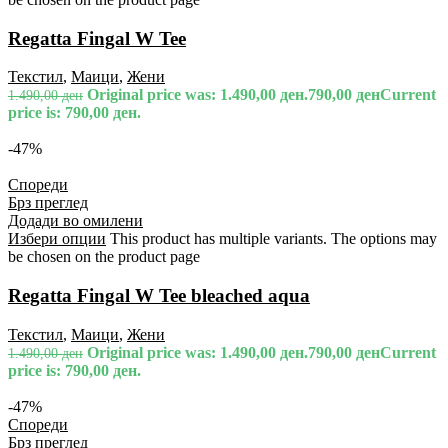
Regatta Fingal W Tee
Текстил
,
Маици
,
Жени
Original price was: 1.490,00 ден.
790,00
ден
Current
1.490,00
ден
price is: 790,00 ден.
-47%
Спореди
Брз преглед
Додади во омилени
Избери опции
This product has multiple variants. The options may
be chosen on the product page
Regatta Fingal W Tee bleached aqua
Текстил
,
Маици
,
Жени
Original price was: 1.490,00 ден.
790,00
ден
Current
1.490,00
ден
price is: 790,00 ден.
-47%
Спореди
Брз преглед