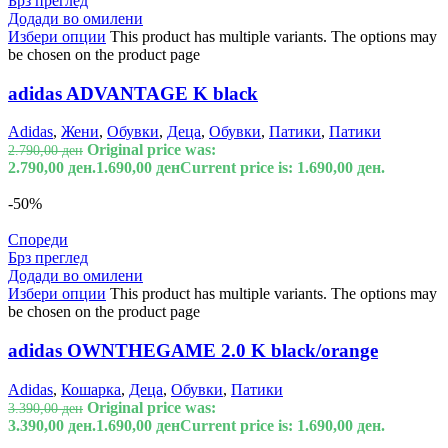
Брз преглед
Додади во омилени
Избери опции
This product has multiple variants. The options may
be chosen on the product page
adidas ADVANTAGE K black
Adidas
,
Жени
,
Обувки
,
Деца
,
Обувки
,
Патики
,
Патики
Original price was:
2.790,00
ден
2.790,00 ден.
1.690,00
ден
Current price is: 1.690,00 ден.
-50%
Спореди
Брз преглед
Додади во омилени
Избери опции
This product has multiple variants. The options may
be chosen on the product page
adidas OWNTHEGAME 2.0 K black/orange
Adidas
,
Кошарка
,
Деца
,
Обувки
,
Патики
Original price was:
3.390,00
ден
3.390,00 ден.
1.690,00
ден
Current price is: 1.690,00 ден.