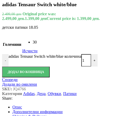
adidas Tensaur Switch white/blue
Original price was:
2.499,00
ден
2.499,00 ден.
1.399,00
ден
Current price is: 1.399,00 ден.
детски патики 18.05
30
Големини
Исчисти
adidas Tensaur Switch white/blue количина
-
+
ДОДАЈ ВО КОШНИЦА
Спореди
Додади во омилени
SKU:
JQ4766
Категории
Adidas
,
Деца
,
Обувки
,
Патики
Share:
Опис
Дополнителни информации