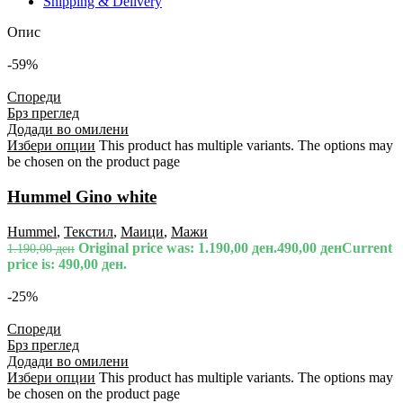
Shipping & Delivery
Опис
-59%
Спореди
Брз преглед
Додади во омилени
Избери опции
This product has multiple variants. The options may
be chosen on the product page
Hummel Gino white
Hummel
,
Текстил
,
Маици
,
Мажи
Original price was: 1.190,00 ден.
490,00
ден
Current
1.190,00
ден
price is: 490,00 ден.
-25%
Спореди
Брз преглед
Додади во омилени
Избери опции
This product has multiple variants. The options may
be chosen on the product page