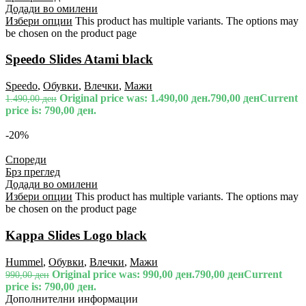
Додади во омилени
Избери опции
This product has multiple variants. The options may
be chosen on the product page
Speedo Slides Atami black
Speedo
,
Обувки
,
Влечки
,
Мажи
Original price was: 1.490,00 ден.
790,00
ден
Current
1.490,00
ден
price is: 790,00 ден.
-20%
Спореди
Брз преглед
Додади во омилени
Избери опции
This product has multiple variants. The options may
be chosen on the product page
Kappa Slides Logo black
Hummel
,
Обувки
,
Влечки
,
Мажи
Original price was: 990,00 ден.
790,00
ден
Current
990,00
ден
price is: 790,00 ден.
Дополнителни информации