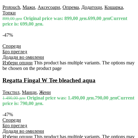
Protouch
,
Мажи
,
Аксесоари
,
Опрема
,
Додатоци
,
Кошарка
,
Топки
Original price was: 899,00 ден.
699,00
ден
Current
899,00
ден
price is: 699,00 ден.
-47%
Спореди
Брз преглед
Додади во омилени
Избери опции
This product has multiple variants. The options may
be chosen on the product page
Regatta Fingal W Tee bleached aqua
Текстил
,
Маици
,
Жени
Original price was: 1.490,00 ден.
790,00
ден
Current
1.490,00
ден
price is: 790,00 ден.
-47%
Спореди
Брз преглед
Додади во омилени
Избери опции
This product has multiple variants. The options may