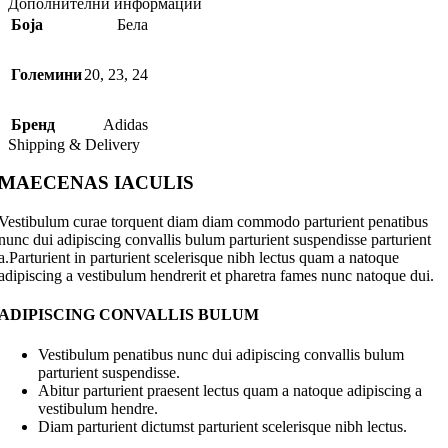
Дополнителни информации
Боја
Бела
Големини
20
,
23
,
24
Бренд
Adidas
Shipping & Delivery
MAECENAS IACULIS
Vestibulum curae torquent diam diam commodo parturient penatibus
nunc dui adipiscing convallis bulum parturient suspendisse parturient
a.Parturient in parturient scelerisque nibh lectus quam a natoque
adipiscing a vestibulum hendrerit et pharetra fames nunc natoque dui.
ADIPISCING CONVALLIS BULUM
Vestibulum penatibus nunc dui adipiscing convallis bulum
parturient suspendisse.
Abitur parturient praesent lectus quam a natoque adipiscing a
vestibulum hendre.
Diam parturient dictumst parturient scelerisque nibh lectus.