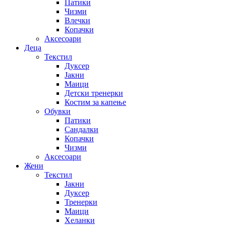
Патики
Чизми
Влечки
Копачки
Аксесоари
Деца
Текстил
Дуксер
Јакни
Маици
Детски тренерки
Костим за капење
Обувки
Патики
Сандалки
Копачки
Чизми
Аксесоари
Жени
Текстил
Јакни
Дуксер
Тренерки
Маици
Хеланки