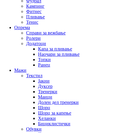
Фудбал
Кампинг
Фитнес
Пливање
Тенис
Опрема
Справи за вежбање
Ролери
Додатоци
Капа за пливање
Наочари за пливање
Топки
Ранец
Мажи
Текстил
Јакни
Дуксер
Тренерки
Маици
Долен дел тренерки
Шорц
Шорц за капење
Хеланки
Бициклистички
Обувки