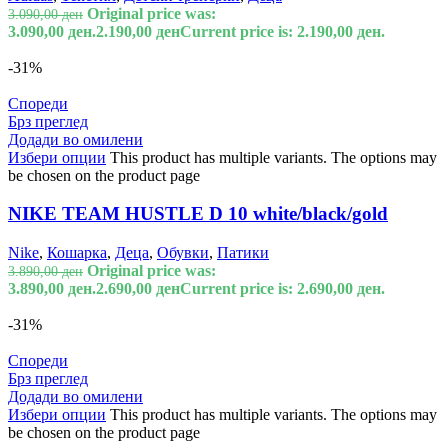
Original price was:
3.090,00
ден
3.090,00 ден.
2.190,00
ден
Current price is: 2.190,00 ден.
-31%
Спореди
Брз преглед
Додади во омилени
Избери опции
This product has multiple variants. The options may
be chosen on the product page
NIKE TEAM HUSTLE D 10 white/black/gold
Nike
,
Кошарка
,
Деца
,
Обувки
,
Патики
Original price was:
3.890,00
ден
3.890,00 ден.
2.690,00
ден
Current price is: 2.690,00 ден.
-31%
Спореди
Брз преглед
Додади во омилени
Избери опции
This product has multiple variants. The options may
be chosen on the product page