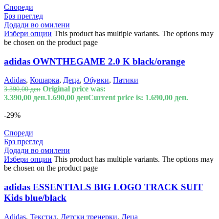
Спореди
Брз преглед
Додади во омилени
Избери опции
This product has multiple variants. The options may
be chosen on the product page
adidas OWNTHEGAME 2.0 K black/orange
Adidas
,
Кошарка
,
Деца
,
Обувки
,
Патики
Original price was:
3.390,00
ден
3.390,00 ден.
1.690,00
ден
Current price is: 1.690,00 ден.
-29%
Спореди
Брз преглед
Додади во омилени
Избери опции
This product has multiple variants. The options may
be chosen on the product page
adidas ESSENTIALS BIG LOGO TRACK SUIT
Kids blue/black
Adidas
,
Текстил
,
Детски тренерки
,
Деца