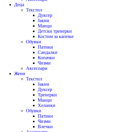
Деца
Текстил
Дуксер
Јакни
Маици
Детски тренерки
Костим за капење
Обувки
Патики
Сандалки
Копачки
Чизми
Аксесоари
Жени
Текстил
Јакни
Дуксер
Тренерки
Маици
Хеланки
Обувки
Патики
Чизми
Влечки
Аксесоари