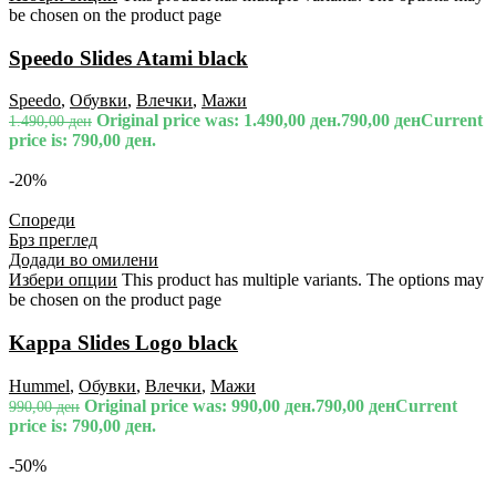
be chosen on the product page
Speedo Slides Atami black
Speedo
,
Обувки
,
Влечки
,
Мажи
Original price was: 1.490,00 ден.
790,00
ден
Current
1.490,00
ден
price is: 790,00 ден.
-20%
Спореди
Брз преглед
Додади во омилени
Избери опции
This product has multiple variants. The options may
be chosen on the product page
Kappa Slides Logo black
Hummel
,
Обувки
,
Влечки
,
Мажи
Original price was: 990,00 ден.
790,00
ден
Current
990,00
ден
price is: 790,00 ден.
-50%