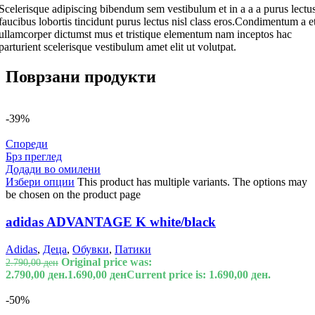
Scelerisque adipiscing bibendum sem vestibulum et in a a a purus lectu
faucibus lobortis tincidunt purus lectus nisl class eros.Condimentum a e
ullamcorper dictumst mus et tristique elementum nam inceptos hac
parturient scelerisque vestibulum amet elit ut volutpat.
Поврзани продукти
-39%
Спореди
Брз преглед
Додади во омилени
Избери опции
This product has multiple variants. The options may
be chosen on the product page
adidas ADVANTAGE K white/black
Adidas
,
Деца
,
Обувки
,
Патики
Original price was:
2.790,00
ден
2.790,00 ден.
1.690,00
ден
Current price is: 1.690,00 ден.
-50%