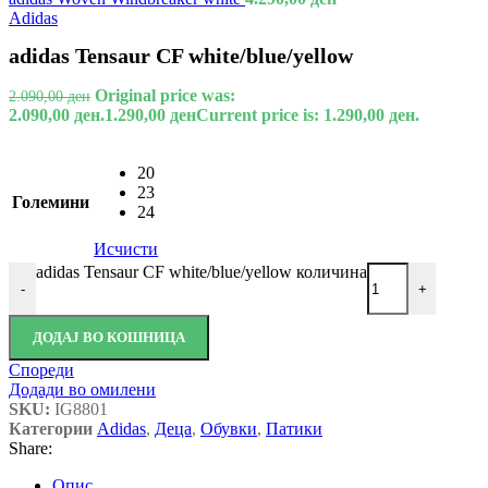
Adidas
adidas Tensaur CF white/blue/yellow
Original price was:
2.090,00
ден
2.090,00 ден.
1.290,00
ден
Current price is: 1.290,00 ден.
20
23
Големини
24
Исчисти
adidas Tensaur CF white/blue/yellow количина
-
+
ДОДАЈ ВО КОШНИЦА
Спореди
Додади во омилени
SKU:
IG8801
Категории
Adidas
,
Деца
,
Обувки
,
Патики
Share:
Опис