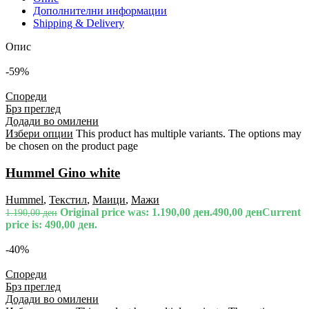
Дополнителни информации
Shipping & Delivery
Опис
-59%
Спореди
Брз преглед
Додади во омилени
Избери опции
This product has multiple variants. The options may
be chosen on the product page
Hummel Gino white
Hummel
,
Текстил
,
Маици
,
Мажи
Original price was: 1.190,00 ден.
490,00
ден
Current
1.190,00
ден
price is: 490,00 ден.
-40%
Спореди
Брз преглед
Додади во омилени