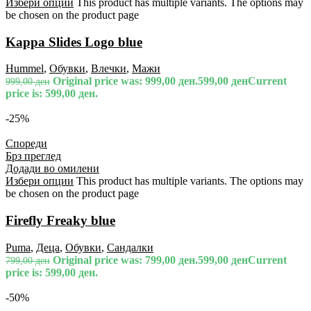
Избери опции
This product has multiple variants. The options may
be chosen on the product page
Kappa Slides Logo blue
Hummel
,
Обувки
,
Влечки
,
Мажи
Original price was: 999,00 ден.
599,00
ден
Current
999,00
ден
price is: 599,00 ден.
-25%
Спореди
Брз преглед
Додади во омилени
Избери опции
This product has multiple variants. The options may
be chosen on the product page
Firefly Freaky blue
Puma
,
Деца
,
Обувки
,
Сандалки
Original price was: 799,00 ден.
599,00
ден
Current
799,00
ден
price is: 599,00 ден.
-50%