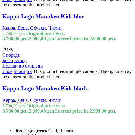
be chosen on the product page
Kappa Logo Manaken Kids blue
Kappa
,
Деца
,
Обувки
,
Чизми
Original price was:
3.790,00
ден
3.790,00 ден.
2.999,00
ден
Current price is: 2.999,00 ден.
-21%
Спореди
Брз преглед
Додади во омилени
Избери опции
This product has multiple variants. The options may
be chosen on the product page
Kappa Logo Manaken Kids black
Kappa
,
Деца
,
Обувки
,
Чизми
Original price was:
3.790,00
ден
3.790,00 ден.
2.999,00
ден
Current price is: 2.999,00 ден.
Бул. Гоце Делчев бр. 3, Прилеп