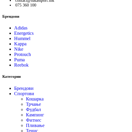
contact@lukassport.mk
075 360 100
Брендови
Adidas
Energetics
Hummel
Kappa
Nike
Protouch
Puma
Reebok
Категории
Брендови
Спортови
Кошарка
Трчање
Фудбал
Кампинг
Фитнес
Пливање
Тенис