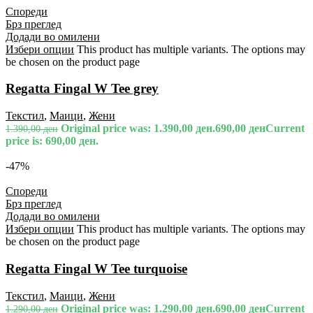
Спореди
Брз преглед
Додади во омилени
Избери опции
This product has multiple variants. The options may
be chosen on the product page
Regatta Fingal W Tee grey
Текстил
,
Маици
,
Жени
Original price was: 1.390,00 ден.
690,00
ден
Current
1.390,00
ден
price is: 690,00 ден.
-47%
Спореди
Брз преглед
Додади во омилени
Избери опции
This product has multiple variants. The options may
be chosen on the product page
Regatta Fingal W Tee turquoise
Текстил
,
Маици
,
Жени
Original price was: 1.290,00 ден.
690,00
ден
Current
1.290,00
ден