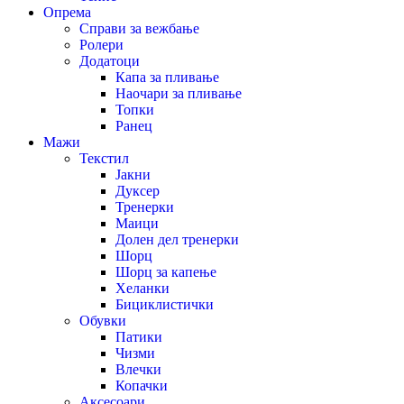
Опрема
Справи за вежбање
Ролери
Додатоци
Капа за пливање
Наочари за пливање
Топки
Ранец
Мажи
Текстил
Јакни
Дуксер
Тренерки
Маици
Долен дел тренерки
Шорц
Шорц за капење
Хеланки
Бициклистички
Обувки
Патики
Чизми
Влечки
Копачки
Аксесоари