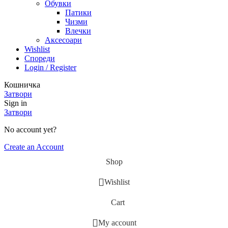
Обувки
Патики
Чизми
Влечки
Аксесоари
Wishlist
Спореди
Login / Register
Кошничка
Затвори
Sign in
Затвори
No account yet?
Create an Account
Shop
Wishlist
Cart
My account