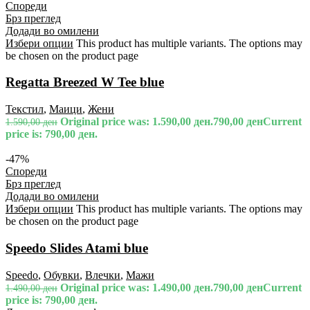
Спореди
Брз преглед
Додади во омилени
Избери опции
This product has multiple variants. The options may
be chosen on the product page
Regatta Breezed W Tee blue
Текстил
,
Маици
,
Жени
Original price was: 1.590,00 ден.
790,00
ден
Current
1.590,00
ден
price is: 790,00 ден.
-47%
Спореди
Брз преглед
Додади во омилени
Избери опции
This product has multiple variants. The options may
be chosen on the product page
Speedo Slides Atami blue
Speedo
,
Обувки
,
Влечки
,
Мажи
Original price was: 1.490,00 ден.
790,00
ден
Current
1.490,00
ден
price is: 790,00 ден.