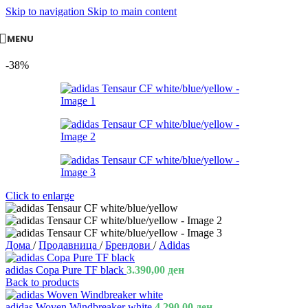
Skip to navigation
Skip to main content
MENU
-38%
Click to enlarge
Дома
/
Продавница
/
Брендови
/
Adidas
adidas Copa Pure TF black
3.390,00
ден
Back to products
adidas Woven Windbreaker white
4.290,00
ден