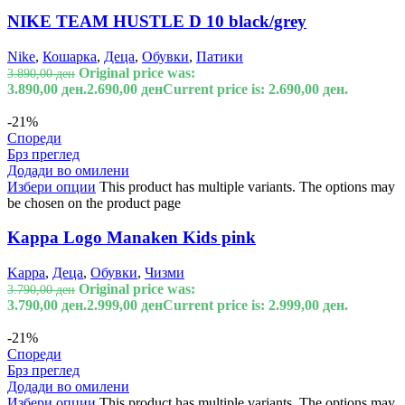
NIKE TEAM HUSTLE D 10 black/grey
Nike
,
Кошарка
,
Деца
,
Обувки
,
Патики
Original price was:
3.890,00
ден
3.890,00 ден.
2.690,00
ден
Current price is: 2.690,00 ден.
-21%
Спореди
Брз преглед
Додади во омилени
Избери опции
This product has multiple variants. The options may
be chosen on the product page
Kappa Logo Manaken Kids pink
Kappa
,
Деца
,
Обувки
,
Чизми
Original price was:
3.790,00
ден
3.790,00 ден.
2.999,00
ден
Current price is: 2.999,00 ден.
-21%
Спореди
Брз преглед
Додади во омилени
Избери опции
This product has multiple variants. The options may