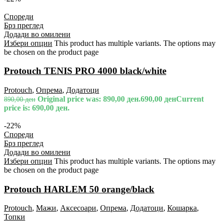
Спореди
Брз преглед
Додади во омилени
Избери опции
This product has multiple variants. The options may
be chosen on the product page
Protouch TENIS PRO 4000 black/white
Protouch
,
Опрема
,
Додатоци
Original price was: 890,00 ден.
690,00
ден
Current
890,00
ден
price is: 690,00 ден.
-22%
Спореди
Брз преглед
Додади во омилени
Избери опции
This product has multiple variants. The options may
be chosen on the product page
Protouch HARLEM 50 orange/black
Protouch
,
Мажи
,
Аксесоари
,
Опрема
,
Додатоци
,
Кошарка
,
Топки