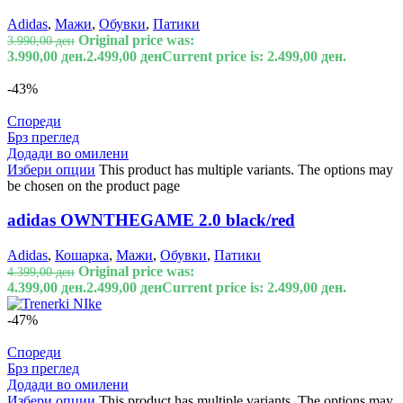
Adidas
,
Мажи
,
Обувки
,
Патики
Original price was:
3.990,00
ден
3.990,00 ден.
2.499,00
ден
Current price is: 2.499,00 ден.
-43%
Спореди
Брз преглед
Додади во омилени
Избери опции
This product has multiple variants. The options may
be chosen on the product page
adidas OWNTHEGAME 2.0 black/red
Adidas
,
Кошарка
,
Мажи
,
Обувки
,
Патики
Original price was:
4.399,00
ден
4.399,00 ден.
2.499,00
ден
Current price is: 2.499,00 ден.
-47%
Спореди
Брз преглед
Додади во омилени
Избери опции
This product has multiple variants. The options may