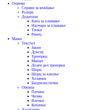
Опрема
Справи за вежбање
Ролери
Додатоци
Капа за пливање
Наочари за пливање
Топки
Ранец
Мажи
Текстил
Јакни
Дуксер
Тренерки
Маици
Долен дел тренерки
Шорц
Шорц за капење
Хеланки
Бициклистички
Обувки
Патики
Чизми
Влечки
Копачки
Аксесоари