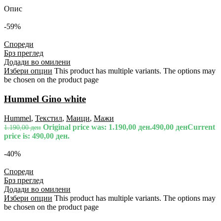
Опис
-59%
Спореди
Брз преглед
Додади во омилени
Избери опции
This product has multiple variants. The options may
be chosen on the product page
Hummel Gino white
Hummel
,
Текстил
,
Маици
,
Мажи
Original price was: 1.190,00 ден.
490,00
ден
Current
1.190,00
ден
price is: 490,00 ден.
-40%
Спореди
Брз преглед
Додади во омилени
Избери опции
This product has multiple variants. The options may
be chosen on the product page