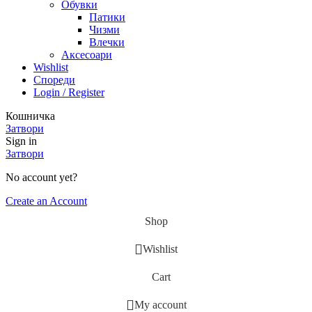
Обувки
Патики
Чизми
Влечки
Аксесоари
Wishlist
Спореди
Login / Register
Кошничка
Затвори
Sign in
Затвори
No account yet?
Create an Account
Shop
Wishlist
Cart
My account