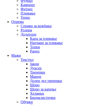
Фудбал
Кампинг
Фитнес
Пливање
Тенис
Опрема
Справи за вежбање
Ролери
Додатоци
Капа за пливање
Наочари за пливање
Топки
Ранец
Мажи
Текстил
Јакни
Дуксер
Тренерки
Маици
Долен дел тренерки
Шорц
Шорц за капење
Хеланки
Бициклистички
Обувки