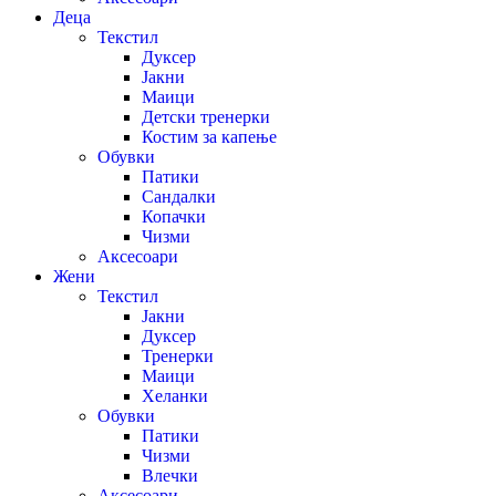
Деца
Текстил
Дуксер
Јакни
Маици
Детски тренерки
Костим за капење
Обувки
Патики
Сандалки
Копачки
Чизми
Аксесоари
Жени
Текстил
Јакни
Дуксер
Тренерки
Маици
Хеланки
Обувки
Патики
Чизми
Влечки
Аксесоари