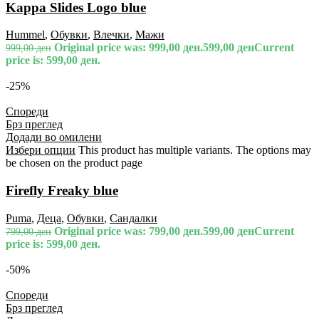
Kappa Slides Logo blue
Hummel
,
Обувки
,
Влечки
,
Мажи
Original price was: 999,00 ден.
599,00
ден
Current
999,00
ден
price is: 599,00 ден.
-25%
Спореди
Брз преглед
Додади во омилени
Избери опции
This product has multiple variants. The options may
be chosen on the product page
Firefly Freaky blue
Puma
,
Деца
,
Обувки
,
Сандалки
Original price was: 799,00 ден.
599,00
ден
Current
799,00
ден
price is: 599,00 ден.
-50%
Спореди
Брз преглед