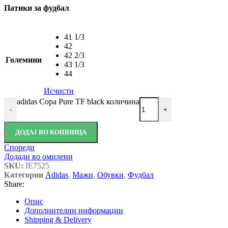
Патики за фудбал
41 1/3
42
42 2/3
Големини
43 1/3
44
Исчисти
adidas Copa Pure TF black количина
-
+
ДОДАЈ ВО КОШНИЦА
Спореди
Додади во омилени
SKU:
IE7525
Категории
Adidas
,
Мажи
,
Обувки
,
Фудбал
Share:
Опис
Дополнителни информации
Shipping & Delivery