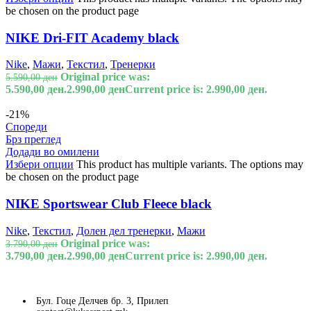
be chosen on the product page
NIKE Dri-FIT Academy black
Nike
,
Мажи
,
Текстил
,
Тренерки
Original price was:
5.590,00
ден
5.590,00 ден.
2.990,00
ден
Current price is: 2.990,00 ден.
-21%
Спореди
Брз преглед
Додади во омилени
Избери опции
This product has multiple variants. The options may
be chosen on the product page
NIKE Sportswear Club Fleece black
Nike
,
Текстил
,
Долен дел тренерки
,
Мажи
Original price was:
3.790,00
ден
3.790,00 ден.
2.990,00
ден
Current price is: 2.990,00 ден.
Бул. Гоце Делчев бр. 3, Прилеп