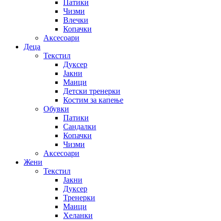
Патики
Чизми
Влечки
Копачки
Аксесоари
Деца
Текстил
Дуксер
Јакни
Маици
Детски тренерки
Костим за капење
Обувки
Патики
Сандалки
Копачки
Чизми
Аксесоари
Жени
Текстил
Јакни
Дуксер
Тренерки
Маици
Хеланки