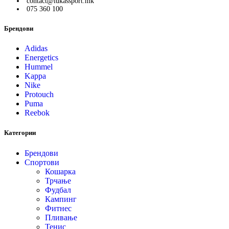
contact@lukassport.mk
075 360 100
Брендови
Adidas
Energetics
Hummel
Kappa
Nike
Protouch
Puma
Reebok
Категории
Брендови
Спортови
Кошарка
Трчање
Фудбал
Кампинг
Фитнес
Пливање
Тенис