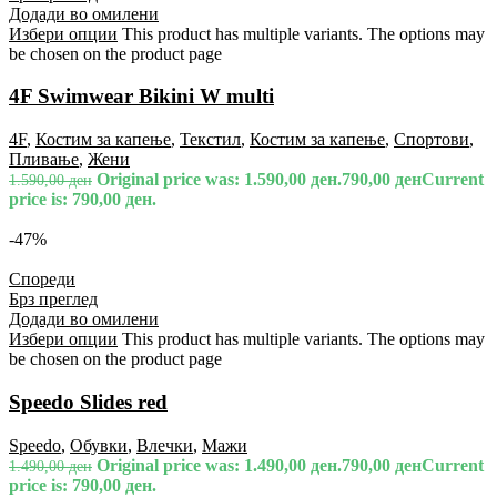
Додади во омилени
Избери опции
This product has multiple variants. The options may
be chosen on the product page
4F Swimwear Bikini W multi
4F
,
Костим за капење
,
Текстил
,
Костим за капење
,
Спортови
,
Пливање
,
Жени
Original price was: 1.590,00 ден.
790,00
ден
Current
1.590,00
ден
price is: 790,00 ден.
-47%
Спореди
Брз преглед
Додади во омилени
Избери опции
This product has multiple variants. The options may
be chosen on the product page
Speedo Slides red
Speedo
,
Обувки
,
Влечки
,
Мажи
Original price was: 1.490,00 ден.
790,00
ден
Current
1.490,00
ден
price is: 790,00 ден.