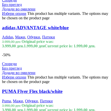
Спореди
Брз преглед
Додади во омилени
Избери опции
This product has multiple variants. The options may
be chosen on the product page
adidas ADVANTAGE white/blue
Adidas
,
Мажи
,
Обувки
,
Патики
Original price was:
3.999,00
ден
3.999,00 ден.
1.999,00
ден
Current price is: 1.999,00 ден.
-50%
Спореди
Брз преглед
Додади во омилени
Избери опции
This product has multiple variants. The options may
be chosen on the product page
PUMA Flyer Flex black/white
Puma
,
Мажи
,
Обувки
,
Патики
Original price was:
3.990,00
ден
3.990,00 ден.
1.999,00
ден
Current price is: 1.999,00 ден.