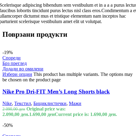
Scelerisque adipiscing bibendum sem vestibulum et in a a a purus lectu
faucibus lobortis tincidunt purus lectus nisl class eros.Condimentum a e
ullamcorper dictumst mus et tristique elementum nam inceptos hac
parturient scelerisque vestibulum amet elit ut volutpat.
Поврзани продукти
-19%
Спореди
Брз преглед
Додади во омилени
Избери опции
This product has multiple variants. The options may
be chosen on the product page
Nike Pro Dri-FIT Men’s Long Shorts black
Nike
,
Текстил
,
Бициклистички
,
Мажи
Original price was:
2.090,00
ден
2.090,00 ден.
1.690,00
ден
Current price is: 1.690,00 ден.
-50%