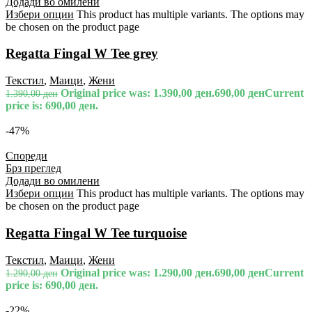
Додади во омилени
Избери опции
This product has multiple variants. The options may
be chosen on the product page
Regatta Fingal W Tee grey
Текстил
,
Маици
,
Жени
Original price was: 1.390,00 ден.
690,00
ден
Current
1.390,00
ден
price is: 690,00 ден.
-47%
Спореди
Брз преглед
Додади во омилени
Избери опции
This product has multiple variants. The options may
be chosen on the product page
Regatta Fingal W Tee turquoise
Текстил
,
Маици
,
Жени
Original price was: 1.290,00 ден.
690,00
ден
Current
1.290,00
ден
price is: 690,00 ден.
-22%