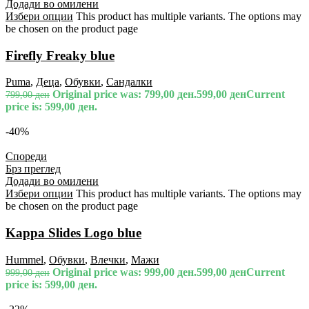
Додади во омилени
Избери опции
This product has multiple variants. The options may
be chosen on the product page
Firefly Freaky blue
Puma
,
Деца
,
Обувки
,
Сандалки
Original price was: 799,00 ден.
599,00
ден
Current
799,00
ден
price is: 599,00 ден.
-40%
Спореди
Брз преглед
Додади во омилени
Избери опции
This product has multiple variants. The options may
be chosen on the product page
Kappa Slides Logo blue
Hummel
,
Обувки
,
Влечки
,
Мажи
Original price was: 999,00 ден.
599,00
ден
Current
999,00
ден
price is: 599,00 ден.