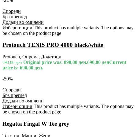
-22%
Спореди
Брз преглед
Додади во омилени
Избери опции
This product has multiple variants. The options may
be chosen on the product page
Protouch TENIS PRO 4000 black/white
Protouch
,
Опрема
,
Додатоци
Original price was: 890,00 ден.
690,00
ден
Current
890,00
ден
price is: 690,00 ден.
-50%
Спореди
Брз преглед
Додади во омилени
Избери опции
This product has multiple variants. The options may
be chosen on the product page
Regatta Fingal W Tee grey
Текстил
,
Маици
,
Жени