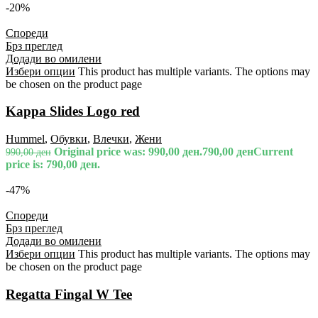
-20%
Спореди
Брз преглед
Додади во омилени
Избери опции
This product has multiple variants. The options may
be chosen on the product page
Kappa Slides Logo red
Hummel
,
Обувки
,
Влечки
,
Жени
Original price was: 990,00 ден.
790,00
ден
Current
990,00
ден
price is: 790,00 ден.
-47%
Спореди
Брз преглед
Додади во омилени
Избери опции
This product has multiple variants. The options may
be chosen on the product page
Regatta Fingal W Tee