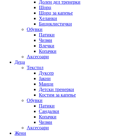
Долен дел тренерки
Шорц
Шорц за капење
Хеланки
Бициклистички
Обувки
Патики
Чизми
Влечки
Копачки
Аксесоари
Деца
Текстил
Дуксер
Јакни
Маици
Детски тренерки
Костим за капење
Обувки
Патики
Сандалки
Копачки
Чизми
Аксесоари
Жени