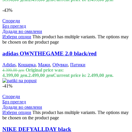
-43%
Спореди
Брз преглед
Додади во омилени
Избери опции
This product has multiple variants. The options may
be chosen on the product page
adidas OWNTHEGAME 2.0 black/red
Adidas
,
Кошарка
,
Мажи
,
Обувки
,
Патики
Original price was:
4.399,00
ден
4.399,00 ден.
2.499,00
ден
Current price is: 2.499,00 ден.
-41%
Спореди
Брз преглед
Додади во омилени
Избери опции
This product has multiple variants. The options may
be chosen on the product page
NIKE DEFYALLDAY black