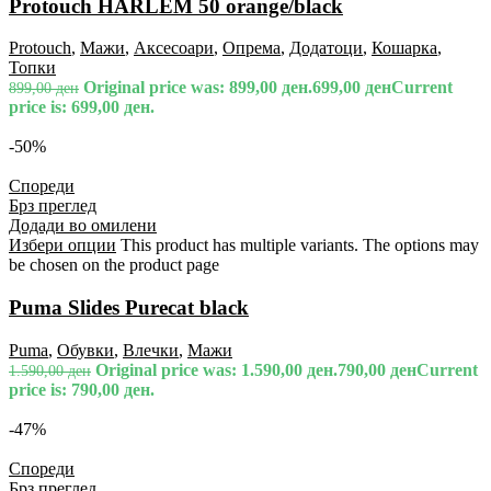
Protouch HARLEM 50 orange/black
Protouch
,
Мажи
,
Аксесоари
,
Опрема
,
Додатоци
,
Кошарка
,
Топки
Original price was: 899,00 ден.
699,00
ден
Current
899,00
ден
price is: 699,00 ден.
-50%
Спореди
Брз преглед
Додади во омилени
Избери опции
This product has multiple variants. The options may
be chosen on the product page
Puma Slides Purecat black
Puma
,
Обувки
,
Влечки
,
Мажи
Original price was: 1.590,00 ден.
790,00
ден
Current
1.590,00
ден
price is: 790,00 ден.
-47%
Спореди
Брз преглед