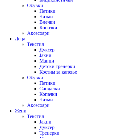
Обувки
Патики
Чизми
Влечки
Копачки
Аксесоари
Деца
Текстил
Дуксер
Јакни
Маици
Детски тренерки
Костим за капење
Обувки
Патики
Сандалки
Копачки
Чизми
Аксесоари
Жени
Текстил
Јакни
Дуксер
Тренерки