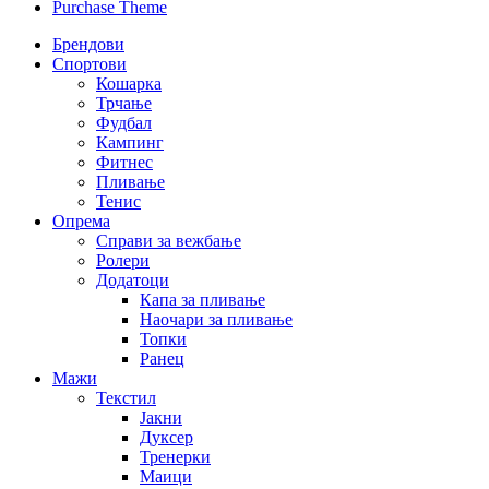
Purchase Theme
Брендови
Спортови
Кошарка
Трчање
Фудбал
Кампинг
Фитнес
Пливање
Тенис
Опрема
Справи за вежбање
Ролери
Додатоци
Капа за пливање
Наочари за пливање
Топки
Ранец
Мажи
Текстил
Јакни
Дуксер
Тренерки
Маици