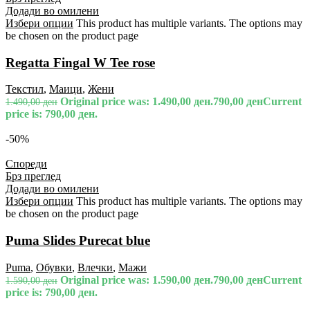
Додади во омилени
Избери опции
This product has multiple variants. The options may
be chosen on the product page
Regatta Fingal W Tee rose
Текстил
,
Маици
,
Жени
Original price was: 1.490,00 ден.
790,00
ден
Current
1.490,00
ден
price is: 790,00 ден.
-50%
Спореди
Брз преглед
Додади во омилени
Избери опции
This product has multiple variants. The options may
be chosen on the product page
Puma Slides Purecat blue
Puma
,
Обувки
,
Влечки
,
Мажи
Original price was: 1.590,00 ден.
790,00
ден
Current
1.590,00
ден
price is: 790,00 ден.