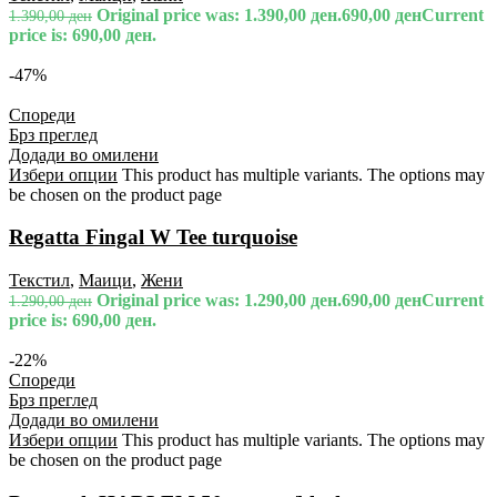
Original price was: 1.390,00 ден.
690,00
ден
Current
1.390,00
ден
price is: 690,00 ден.
-47%
Спореди
Брз преглед
Додади во омилени
Избери опции
This product has multiple variants. The options may
be chosen on the product page
Regatta Fingal W Tee turquoise
Текстил
,
Маици
,
Жени
Original price was: 1.290,00 ден.
690,00
ден
Current
1.290,00
ден
price is: 690,00 ден.
-22%
Спореди
Брз преглед
Додади во омилени
Избери опции
This product has multiple variants. The options may
be chosen on the product page