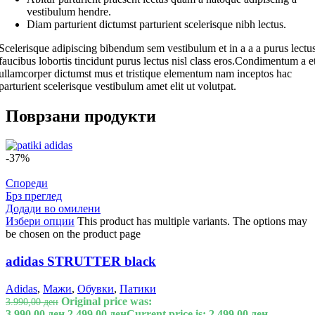
vestibulum hendre.
Diam parturient dictumst parturient scelerisque nibh lectus.
Scelerisque adipiscing bibendum sem vestibulum et in a a a purus lectu
faucibus lobortis tincidunt purus lectus nisl class eros.Condimentum a e
ullamcorper dictumst mus et tristique elementum nam inceptos hac
parturient scelerisque vestibulum amet elit ut volutpat.
Поврзани продукти
-37%
Спореди
Брз преглед
Додади во омилени
Избери опции
This product has multiple variants. The options may
be chosen on the product page
adidas STRUTTER black
Adidas
,
Мажи
,
Обувки
,
Патики
Original price was:
3.990,00
ден
3.990,00 ден.
2.499,00
ден
Current price is: 2.499,00 ден.