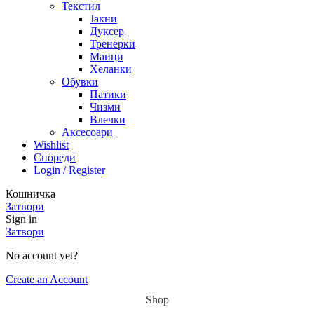
Текстил
Јакни
Дуксер
Тренерки
Маици
Хеланки
Обувки
Патики
Чизми
Влечки
Аксесоари
Wishlist
Спореди
Login / Register
Кошничка
Затвори
Sign in
Затвори
No account yet?
Create an Account
Shop