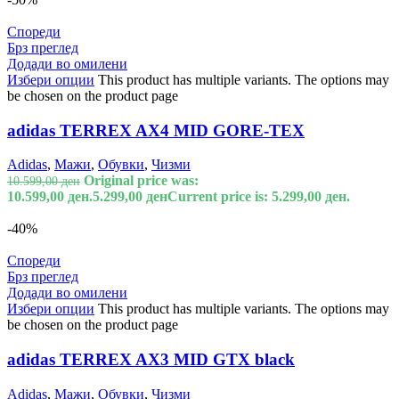
Спореди
Брз преглед
Додади во омилени
Избери опции
This product has multiple variants. The options may
be chosen on the product page
adidas TERREX AX4 MID GORE-TEX
Adidas
,
Мажи
,
Обувки
,
Чизми
Original price was:
10.599,00
ден
10.599,00 ден.
5.299,00
ден
Current price is: 5.299,00 ден.
-40%
Спореди
Брз преглед
Додади во омилени
Избери опции
This product has multiple variants. The options may
be chosen on the product page
adidas TERREX AX3 MID GTX black
Adidas
,
Мажи
,
Обувки
,
Чизми