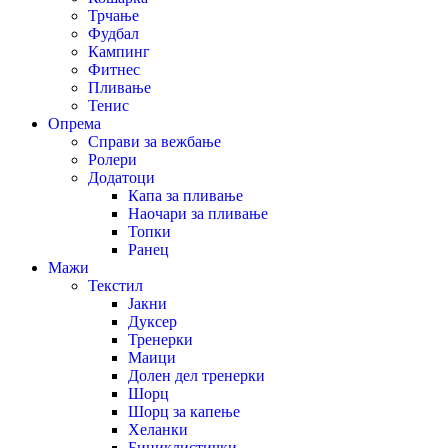
Трчање
Фудбал
Кампинг
Фитнес
Пливање
Тенис
Опрема
Справи за вежбање
Ролери
Додатоци
Капа за пливање
Наочари за пливање
Топки
Ранец
Мажи
Текстил
Јакни
Дуксер
Тренерки
Маици
Долен дел тренерки
Шорц
Шорц за капење
Хеланки
Бициклистички