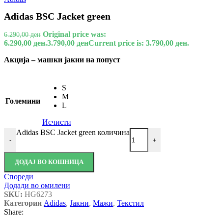
Adidas BSC Jacket green
Original price was:
6.290,00
ден
6.290,00 ден.
3.790,00
ден
Current price is: 3.790,00 ден.
Акција – машки јакни на попуст
S
M
Големини
L
Исчисти
Adidas BSC Jacket green количина
-
+
ДОДАЈ ВО КОШНИЦА
Спореди
Додади во омилени
SKU:
HG6273
Категории
Adidas
,
Јакни
,
Мажи
,
Текстил
Share: