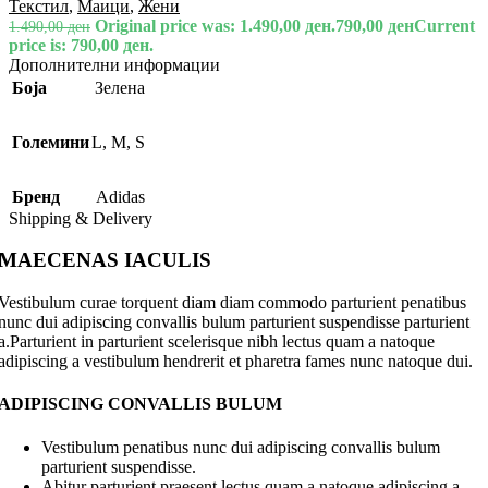
Текстил
,
Маици
,
Жени
Original price was: 1.490,00 ден.
790,00
ден
Current
1.490,00
ден
price is: 790,00 ден.
Дополнителни информации
Боја
Зелена
Големини
L
,
M
,
S
Бренд
Adidas
Shipping & Delivery
MAECENAS IACULIS
Vestibulum curae torquent diam diam commodo parturient penatibus
nunc dui adipiscing convallis bulum parturient suspendisse parturient
a.Parturient in parturient scelerisque nibh lectus quam a natoque
adipiscing a vestibulum hendrerit et pharetra fames nunc natoque dui.
ADIPISCING CONVALLIS BULUM
Vestibulum penatibus nunc dui adipiscing convallis bulum
parturient suspendisse.
Abitur parturient praesent lectus quam a natoque adipiscing a