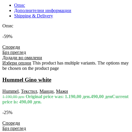
Опис
Дополнителни информации
Shipping & Delivery
Опис
-59%
Спореди
Брз преглед
Додади во омилени
Избери опции
This product has multiple variants. The options may
be chosen on the product page
Hummel Gino white
Hummel
,
Текстил
,
Маици
,
Мажи
Original price was: 1.190,00 ден.
490,00
ден
Current
1.190,00
ден
price is: 490,00 ден.
-25%
Спореди
Брз преглед