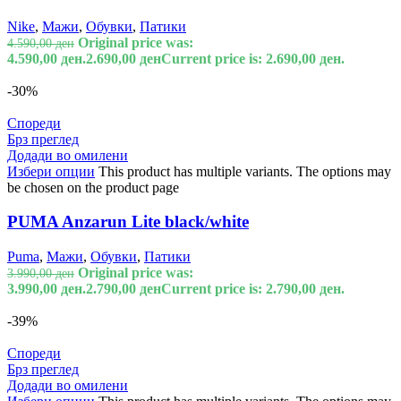
Nike
,
Мажи
,
Обувки
,
Патики
Original price was:
4.590,00
ден
4.590,00 ден.
2.690,00
ден
Current price is: 2.690,00 ден.
-30%
Спореди
Брз преглед
Додади во омилени
Избери опции
This product has multiple variants. The options may
be chosen on the product page
PUMA Anzarun Lite black/white
Puma
,
Мажи
,
Обувки
,
Патики
Original price was:
3.990,00
ден
3.990,00 ден.
2.790,00
ден
Current price is: 2.790,00 ден.
-39%
Спореди
Брз преглед
Додади во омилени