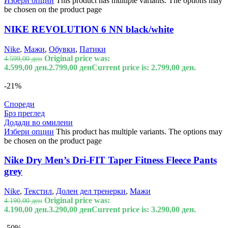
Избери опции
This product has multiple variants. The options may
be chosen on the product page
NIKE REVOLUTION 6 NN black/white
Nike
,
Мажи
,
Обувки
,
Патики
Original price was:
4.599,00
ден
4.599,00 ден.
2.799,00
ден
Current price is: 2.799,00 ден.
-21%
Спореди
Брз преглед
Додади во омилени
Избери опции
This product has multiple variants. The options may
be chosen on the product page
Nike Dry Men’s Dri-FIT Taper Fitness Fleece Pants
grey
Nike
,
Текстил
,
Долен дел тренерки
,
Мажи
Original price was:
4.190,00
ден
4.190,00 ден.
3.290,00
ден
Current price is: 3.290,00 ден.
-50%