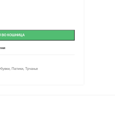
Ј ВО КОШНИЦА
ени
бувки
,
Патики
,
Трчање