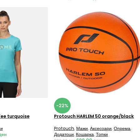
-22%
Tee turquoise
Protouch HARLEM 50 orange/black
и
Protouch
,
Мажи
,
Аксесоари
,
Опрема
,
ден
Додатоци
,
Кошарка
,
Топки