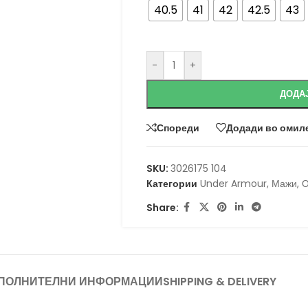
40.5
41
42
42.5
43
-
+
ДОДА
Спореди
Додади во омил
SKU:
3026175 104
Категории
Under Armour
,
Мажи
,
О
Share:
ПОЛНИТЕЛНИ ИНФОРМАЦИИ
SHIPPING & DELIVERY