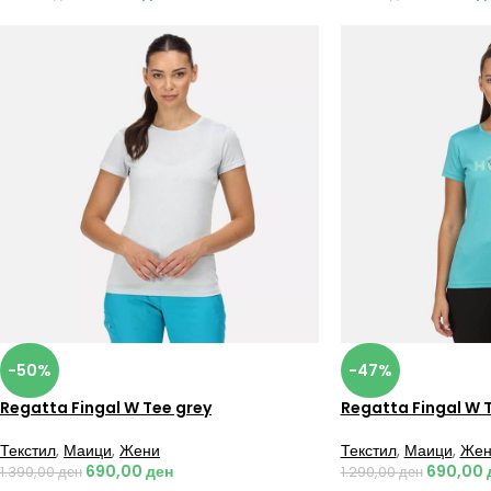
-50%
-47%
Regatta Fingal W Tee grey
Regatta Fingal W 
Текстил
,
Маици
,
Жени
Текстил
,
Маици
,
Жен
690,00
ден
690,00
1.390,00
ден
1.290,00
ден