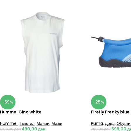
-59%
-25%
Hummel Gino white
Firefly Freaky blue
Hummel
,
Текстил
,
Маици
,
Мажи
Puma
,
Деца
,
Обувки
490,00
ден
599,00
д
1.190,00
ден
799,00
ден