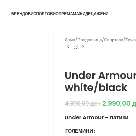
БРЕНДОВИ
СПОРТОВИ
ОПРЕМА
МАЖИ
ДЕЦА
ЖЕНИ
Дома
/
Продавница
/
Спортови
/
Трча
Under Armour
Under Armou
white/black
2.990,00
д
4.390,00
ден
Under Armour – патики
ГОЛЕМИНИ