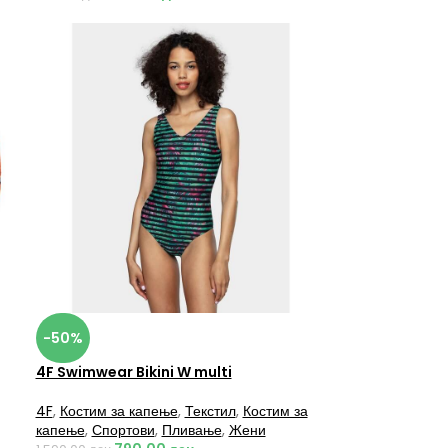
-50%
4F Swimwear Bikini W multi
4F
,
Костим за капење
,
Текстил
,
Костим за
капење
,
Спортови
,
Пливање
,
Жени