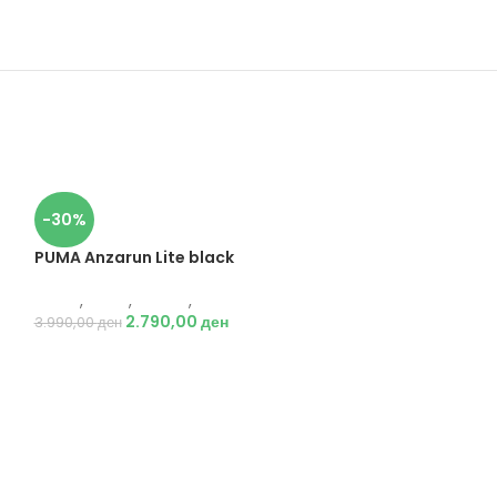
-30%
PUMA Anzarun Lite black
Puma
,
Мажи
,
Обувки
,
Патики
2.790,00
ден
3.990,00
ден