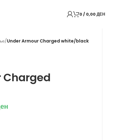
0
/
0,00
ДЕН
ње
/
Under Armour Charged white/black
r Charged
ен