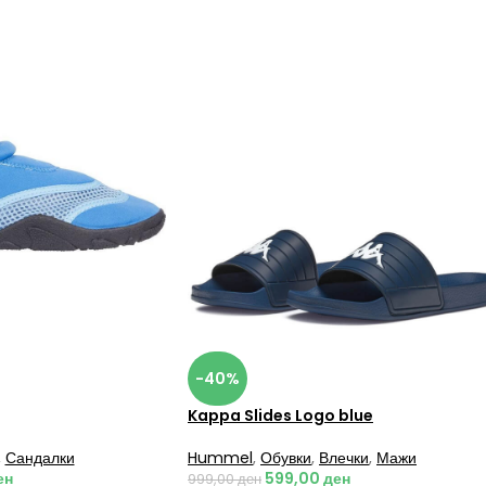
-40%
Kappa Slides Logo blue
,
Сандалки
Hummel
,
Обувки
,
Влечки
,
Мажи
ен
599,00
ден
999,00
ден