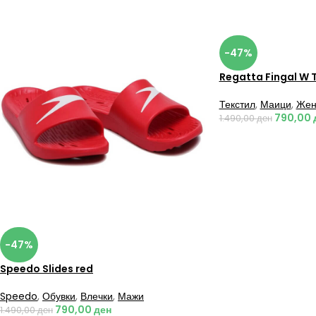
-47%
Regatta Fingal W 
Текстил
,
Маици
,
Жен
790,00
1.490,00
ден
-47%
Speedo Slides red
Speedo
,
Обувки
,
Влечки
,
Мажи
790,00
ден
1.490,00
ден