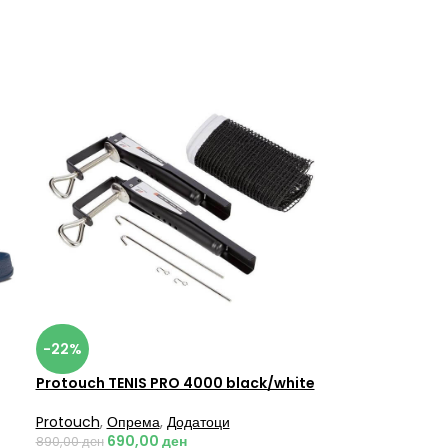
-22%
Protouch TENIS PRO 4000 black/white
Protouch
,
Опрема
,
Додатоци
690,00
ден
890,00
ден