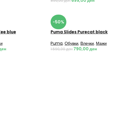
699,00
ден
899,00
ден
-50%
Tee blue
Puma Slides Purecat black
и
Puma
,
Обувки
,
Влечки
,
Мажи
ден
790,00
ден
1.590,00
ден