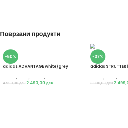
Поврзани продукти
-50%
-37%
adidas ADVANTAGE white/grey
adidas STRUTTER 
Adidas
,
Мажи
,
Обувки
,
Патики
Adidas
,
Мажи
,
Обув
2.490,00
ден
2.499
4.990,00
ден
3.990,00
ден