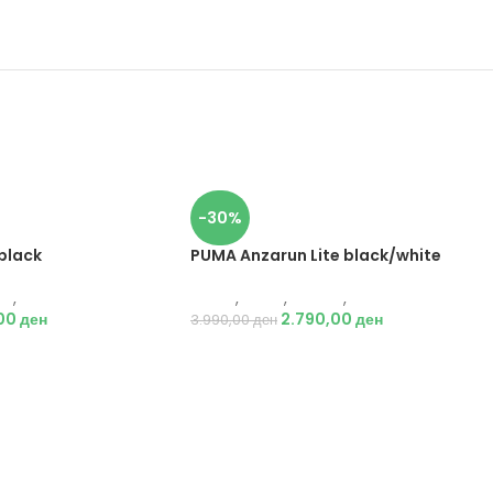
-30%
PUMA Anzarun Lite black/white
black
Puma
,
Мажи
,
Обувки
,
Патики
ки
,
Патики
2.790,00
ден
,00
ден
3.990,00
ден