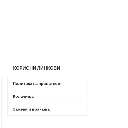
-39%
NIKE REVOLUTIO
Nike
,
Мажи
,
Обув
2.7
4.599,00
ден
КОРИСНИ ЛИНКОВИ
Политика на приватност
Колачиња
Замени и враќања