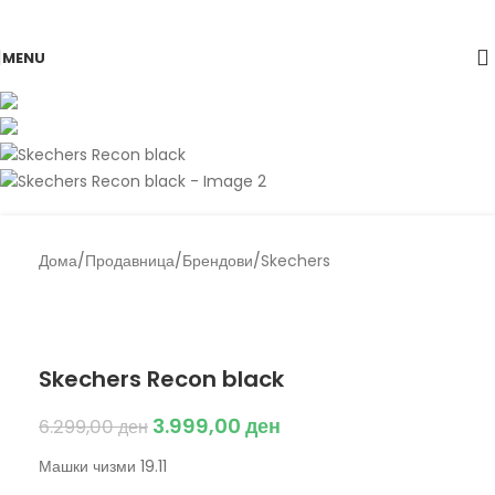
Skip to navigation
Skip to main content
-37%
MENU
Дома
/
Продавница
/
Брендови
/
Skechers
Back to products
Skechers
Skechers Recon black
3.999,00
ден
6.299,00
ден
Машки чизми 19.11