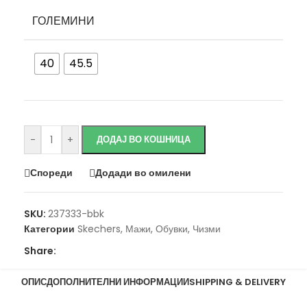
ГОЛЕМИНИ
40
45.5
Исчисти
-
+
ДОДАЈ ВО КОШНИЦА
Спореди
Додади во омилени
SKU:
237333-bbk
Категории
Skechers
,
Мажи
,
Обувки
,
Чизми
Share:
ОПИС
ДОПОЛНИТЕЛНИ ИНФОРМАЦИИ
SHIPPING & DELIVERY