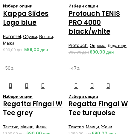
Избери опции
Избери опции
Kappa Slides
Protouch TENIS
Logo blue
PRO 4000
black/white
Hummel
,
Обувки
,
Влечки
,
Мажи
Protouch
,
Опрема
,
Додатоци
599,00
ден
999,00
ден
690,00
ден
890,00
ден
-50%
-47%
Избери опции
Избери опции
Regatta Fingal W
Regatta Fingal W
Tee grey
Tee turquoise
Текстил
,
Маици
,
Жени
Текстил
,
Маици
,
Жени
690,00
ден
690,00
ден
1.390,00
ден
1.290,00
ден