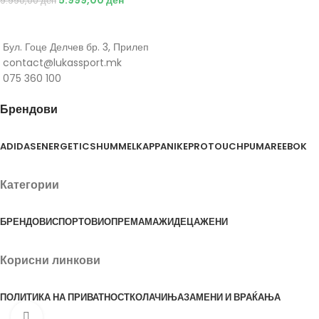
9.990,00
ден
Бул. Гоце Делчев бр. 3, Прилеп
contact@lukassport.mk
075 360 100
Брендови
ADIDAS
ENERGETICS
HUMMEL
KAPPA
NIKE
PROTOUCH
PUMA
REEBOK
Категории
БРЕНДОВИ
СПОРТОВИ
ОПРЕМА
МАЖИ
ДЕЦА
ЖЕНИ
Корисни линкови
ПОЛИТИКА НА ПРИВАТНОСТ
КОЛАЧИЊА
ЗАМЕНИ И ВРАЌАЊА
Click to enlarge