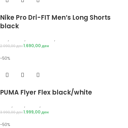
Избери опции
Nike Pro Dri-FIT Men’s Long Shorts
black
Nike
,
Текстил
,
Бициклистички
,
Мажи
1.690,00
ден
2.090,00
ден
-50%
Избери опции
PUMA Flyer Flex black/white
Puma
,
Мажи
,
Обувки
,
Патики
1.999,00
ден
3.990,00
ден
-50%