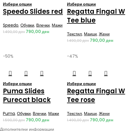
Избери опции
Избери опции
Speedo Slides red
Regatta Fingal W
Tee blue
Speedo
,
Обувки
,
Влечки
,
Мажи
790,00
ден
1.490,00
ден
Текстил
,
Маици
,
Жени
790,00
ден
1.490,00
ден
-50%
-47%
Избери опции
Избери опции
Puma Slides
Regatta Fingal W
Purecat black
Tee rose
Puma
,
Обувки
,
Влечки
,
Мажи
Текстил
,
Маици
,
Жени
790,00
ден
790,00
ден
1.590,00
ден
1.490,00
ден
Дополнителни информации