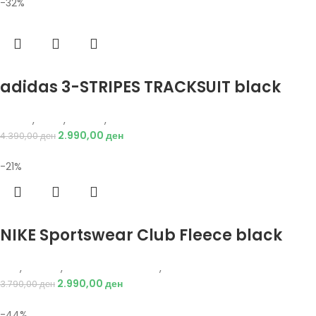
-32%
Избери опции
adidas 3-STRIPES TRACKSUIT black
Adidas
,
Мажи
,
Текстил
,
Тренерки
2.990,00
ден
4.390,00
ден
-21%
Избери опции
NIKE Sportswear Club Fleece black
Nike
,
Текстил
,
Долен дел тренерки
,
Мажи
2.990,00
ден
3.790,00
ден
-44%