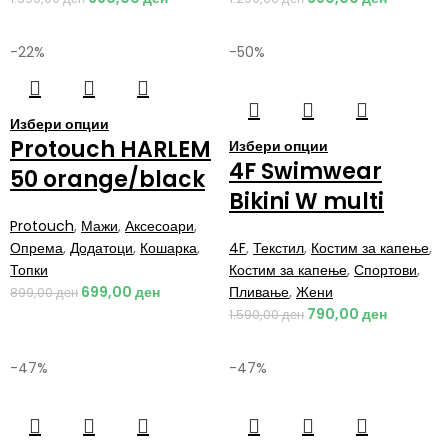
-22%
-50%
Избери опции
Protouch HARLEM
Избери опции
4F Swimwear
50 orange/black
Bikini W multi
Protouch
,
Мажи
,
Аксесоари
,
Опрема
,
Додатоци
,
Кошарка
,
4F
,
Текстил
,
Костим за капење
,
Топки
Костим за капење
,
Спортови
,
699,00
ден
Пливање
,
Жени
899,00
ден
790,00
ден
1.590,00
ден
-47%
-47%