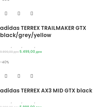
Избери опции
adidas TERREX TRAILMAKER GTX
black/grey/yellow
Adidas
,
Мажи
,
Обувки
,
Чизми
5.499,00
ден
9.899,00
ден
-40%
Избери опции
adidas TERREX AX3 MID GTX black
Adidas
,
Мажи
,
Обувки
,
Чизми
5.999,00
ден