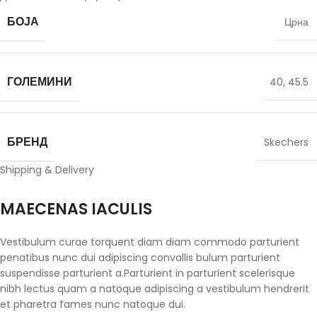
БОЈА
Црна
ГОЛЕМИНИ
40
,
45.5
БРЕНД
Skechers
Shipping & Delivery
MAECENAS IACULIS
Vestibulum curae torquent diam diam commodo parturient
penatibus nunc dui adipiscing convallis bulum parturient
suspendisse parturient a.Parturient in parturient scelerisque
nibh lectus quam a natoque adipiscing a vestibulum hendrerit
et pharetra fames nunc natoque dui.