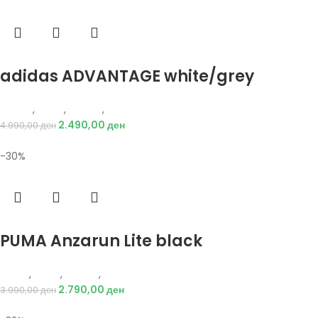
Избери опции
adidas ADVANTAGE white/grey
Adidas
,
Мажи
,
Обувки
,
Патики
2.490,00
ден
4.990,00
ден
-30%
Избери опции
PUMA Anzarun Lite black
Puma
,
Мажи
,
Обувки
,
Патики
2.790,00
ден
3.990,00
ден