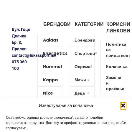
БРЕНДОВИ
КАТЕГОРИИ
КОРИСНИ
Бул. Гоце
ЛИНКОВИ
Делчев
Adidas
Брендови
бр. 3,
Политика
Прилеп
на
Energetics
Спортови
приватност
contact@lukassport.mk
075 360
Hummel
Опрема
Колачиња
100
Замени
Kappa
Мажи
и
враќања
Nike
Деца
Известување за колачиња
Protouch
Жени
Оваа веб-страница користи „колачиња“, за да го подобри
Puma
корисничкото искуство. Доколку ги прифаќате условите притиснете „Се
согласувам“.