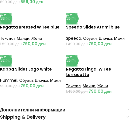
699,00
ден
899,00
ден
-50%
-47%
Regatta Breezed W Tee blue
Speedo Slides Atami blue
Текстил
,
Маици
,
Жени
Speedo
,
Обувки
,
Влечки
,
Мажи
790,00
ден
790,00
ден
1.590,00
ден
1.490,00
ден
-20%
-47%
Kappa Slides Logo white
Regatta Fingal W Tee
terracotta
Hummel
,
Обувки
,
Влечки
,
Мажи
790,00
ден
Текстил
,
Маици
,
Жени
990,00
ден
790,00
ден
1.490,00
ден
Дополнителни информации
Shipping & Delivery