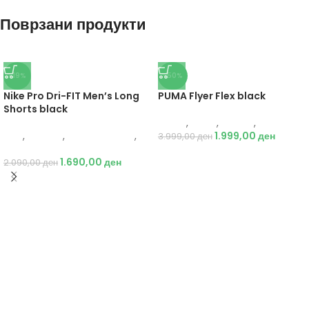
Поврзани продукти
-19%
-50%
Nike Pro Dri-FIT Men’s Long
PUMA Flyer Flex black
Shorts black
Puma
,
Мажи
,
Обувки
,
Патики
Nike
,
Текстил
,
Бициклистички
,
1.999,00
ден
3.999,00
ден
Мажи
1.690,00
ден
2.090,00
ден