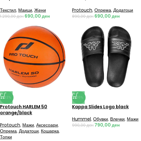
Текстил
,
Маици
,
Жени
Protouch
,
Опрема
,
Додатоци
690,00
ден
690,00
ден
1.290,00
ден
890,00
ден
-22%
-20%
Protouch HARLEM 50
Kappa Slides Logo black
orange/black
Hummel
,
Обувки
,
Влечки
,
Мажи
Protouch
,
Мажи
,
Аксесоари
,
790,00
ден
990,00
ден
Опрема
,
Додатоци
,
Кошарка
,
Топки