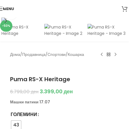
Skip to navigation
MENU
Skip to main content
Click to enlarge
-50%
Дома
/
Продавница
/
Спортови
/
Кошарка
Puma
Puma RS-X Heritage
3.399,00
ден
6.799,00
ден
Машки патики 17.07
ГОЛЕМИНИ
43