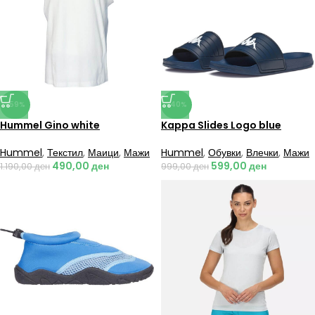
-59%
-40%
Hummel Gino white
Kappa Slides Logo blue
Hummel
,
Текстил
,
Маици
,
Мажи
Hummel
,
Обувки
,
Влечки
,
Мажи
490,00
ден
599,00
ден
1.190,00
ден
999,00
ден