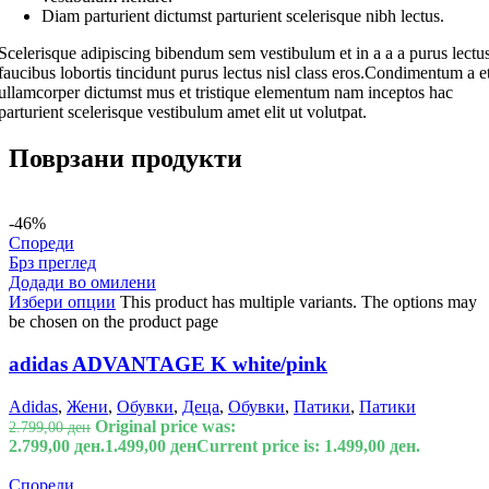
Diam parturient dictumst parturient scelerisque nibh lectus.
Scelerisque adipiscing bibendum sem vestibulum et in a a a purus lectu
faucibus lobortis tincidunt purus lectus nisl class eros.Condimentum a e
ullamcorper dictumst mus et tristique elementum nam inceptos hac
parturient scelerisque vestibulum amet elit ut volutpat.
Поврзани продукти
-46%
Спореди
Брз преглед
Додади во омилени
Избери опции
This product has multiple variants. The options may
be chosen on the product page
adidas ADVANTAGE K white/pink
Adidas
,
Жени
,
Обувки
,
Деца
,
Обувки
,
Патики
,
Патики
Original price was:
2.799,00
ден
2.799,00 ден.
1.499,00
ден
Current price is: 1.499,00 ден.
Спореди