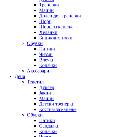
Тренерки
Маици
Долен дел тренерки
Шорц
Шорц за капење
Хеланки
Бициклистички
Обувки
Патики
Чизми
Влечки
Копачки
Аксесоари
Деца
Текстил
Дуксер
Јакни
Маици
Детски тренерки
Костим за капење
Обувки
Патики
Сандалки
Копачки
Чизми