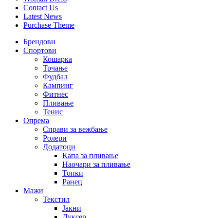
Contact Us
Latest News
Purchase Theme
Брендови
Спортови
Кошарка
Трчање
Фудбал
Кампинг
Фитнес
Пливање
Тенис
Опрема
Справи за вежбање
Ролери
Додатоци
Капа за пливање
Наочари за пливање
Топки
Ранец
Мажи
Текстил
Јакни
Дуксер