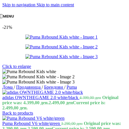
Skip to navigation
Skip to main content
MENU
-21%
Click to enlarge
Дома
/
Продавница
/
Брендови
/
Puma
adidas OWNTHEGAME 2.0 white/black
Original
4.399,00
ден
price was: 4.399,00 ден.
2.499,00
ден
Current price is:
2.499,00 ден.
Back to products
Puma Rebound V6 white/green
Original price was:
3.290,00
ден
3.290,00 ден.
2.590,00
ден
Current price is: 2.590,00 ден.