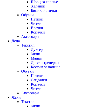
Шорц за капење
Хеланки
Бициклистички
Обувки
Патики
Чизми
Влечки
Копачки
Аксесоари
Деца
Текстил
Дуксер
Јакни
Маици
Детски тренерки
Костим за капење
Обувки
Патики
Сандалки
Копачки
Чизми
Аксесоари
Жени
Текстил
Јакни