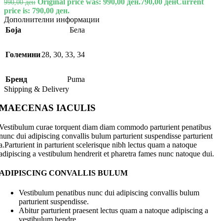
Original price was: 990,00 ден.
790,00
ден
Current
990,00
ден
price is: 790,00 ден.
Дополнителни информации
Боја
Бела
Големини
28
,
30
,
33
,
34
Бренд
Puma
Shipping & Delivery
MAECENAS IACULIS
Vestibulum curae torquent diam diam commodo parturient penatibus
nunc dui adipiscing convallis bulum parturient suspendisse parturient
a.Parturient in parturient scelerisque nibh lectus quam a natoque
adipiscing a vestibulum hendrerit et pharetra fames nunc natoque dui.
ADIPISCING CONVALLIS BULUM
Vestibulum penatibus nunc dui adipiscing convallis bulum
parturient suspendisse.
Abitur parturient praesent lectus quam a natoque adipiscing a
vestibulum hendre.