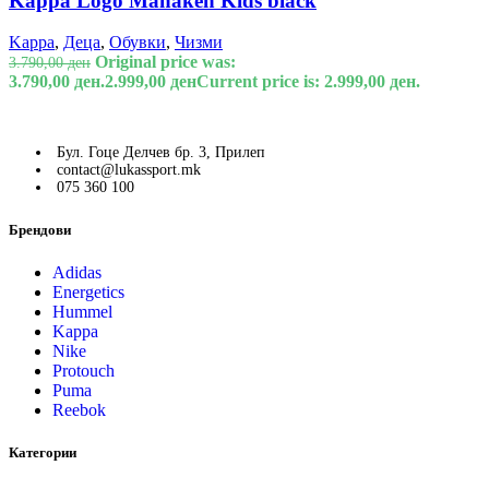
Kappa Logo Manaken Kids black
Kappa
,
Деца
,
Обувки
,
Чизми
Original price was:
3.790,00
ден
3.790,00 ден.
2.999,00
ден
Current price is: 2.999,00 ден.
Бул. Гоце Делчев бр. 3, Прилеп
contact@lukassport.mk
075 360 100
Брендови
Adidas
Energetics
Hummel
Kappa
Nike
Protouch
Puma
Reebok
Категории