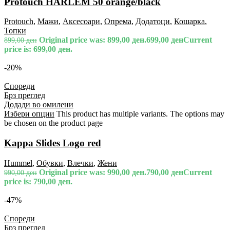
Protouch HARLEM 50 orange/black
Protouch
,
Мажи
,
Аксесоари
,
Опрема
,
Додатоци
,
Кошарка
,
Топки
Original price was: 899,00 ден.
699,00
ден
Current
899,00
ден
price is: 699,00 ден.
-20%
Спореди
Брз преглед
Додади во омилени
Избери опции
This product has multiple variants. The options may
be chosen on the product page
Kappa Slides Logo red
Hummel
,
Обувки
,
Влечки
,
Жени
Original price was: 990,00 ден.
790,00
ден
Current
990,00
ден
price is: 790,00 ден.
-47%
Спореди
Брз преглед