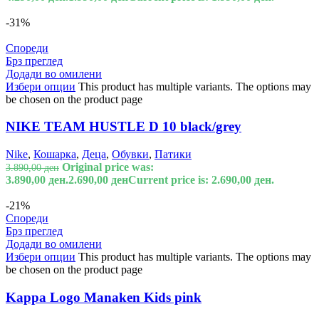
-31%
Спореди
Брз преглед
Додади во омилени
Избери опции
This product has multiple variants. The options may
be chosen on the product page
NIKE TEAM HUSTLE D 10 black/grey
Nike
,
Кошарка
,
Деца
,
Обувки
,
Патики
Original price was:
3.890,00
ден
3.890,00 ден.
2.690,00
ден
Current price is: 2.690,00 ден.
-21%
Спореди
Брз преглед
Додади во омилени
Избери опции
This product has multiple variants. The options may
be chosen on the product page
Kappa Logo Manaken Kids pink