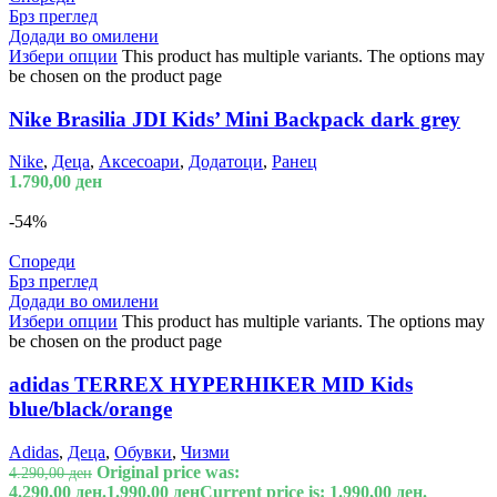
Брз преглед
Додади во омилени
Избери опции
This product has multiple variants. The options may
be chosen on the product page
Nike Brasilia JDI Kids’ Mini Backpack dark grey
Nike
,
Деца
,
Аксесоари
,
Додатоци
,
Ранец
1.790,00
ден
-54%
Спореди
Брз преглед
Додади во омилени
Избери опции
This product has multiple variants. The options may
be chosen on the product page
adidas TERREX HYPERHIKER MID Kids
blue/black/orange
Adidas
,
Деца
,
Обувки
,
Чизми
Original price was:
4.290,00
ден
4.290,00 ден.
1.990,00
ден
Current price is: 1.990,00 ден.