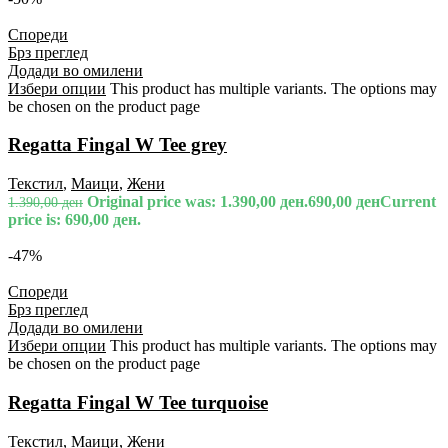
Спореди
Брз преглед
Додади во омилени
Избери опции
This product has multiple variants. The options may
be chosen on the product page
Regatta Fingal W Tee grey
Текстил
,
Маици
,
Жени
Original price was: 1.390,00 ден.
690,00
ден
Current
1.390,00
ден
price is: 690,00 ден.
-47%
Спореди
Брз преглед
Додади во омилени
Избери опции
This product has multiple variants. The options may
be chosen on the product page
Regatta Fingal W Tee turquoise
Текстил
,
Маици
,
Жени