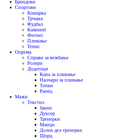
Брендови
Спортови
Кошарка
Трчање
Фудбал
Кампинг
Фитнес
Пливање
Тенис
Опрема
Справи за вежбање
Ролери
Додатоци
Капа за пливање
Наочари за пливање
Топки
Ранец
Мажи
Текстил
Јакни
Дуксер
Тренерки
Маици
Долен дел тренерки
Шорц