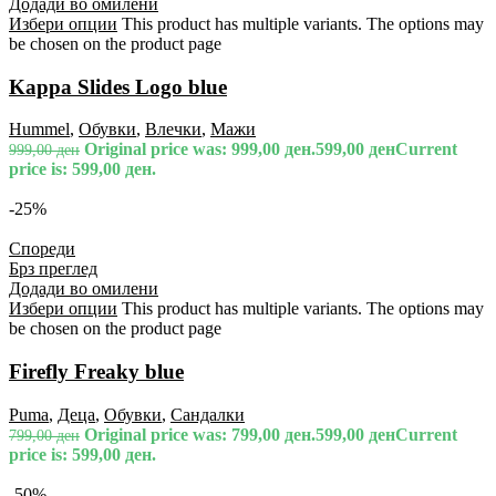
Додади во омилени
Избери опции
This product has multiple variants. The options may
be chosen on the product page
Kappa Slides Logo blue
Hummel
,
Обувки
,
Влечки
,
Мажи
Original price was: 999,00 ден.
599,00
ден
Current
999,00
ден
price is: 599,00 ден.
-25%
Спореди
Брз преглед
Додади во омилени
Избери опции
This product has multiple variants. The options may
be chosen on the product page
Firefly Freaky blue
Puma
,
Деца
,
Обувки
,
Сандалки
Original price was: 799,00 ден.
599,00
ден
Current
799,00
ден
price is: 599,00 ден.
-50%