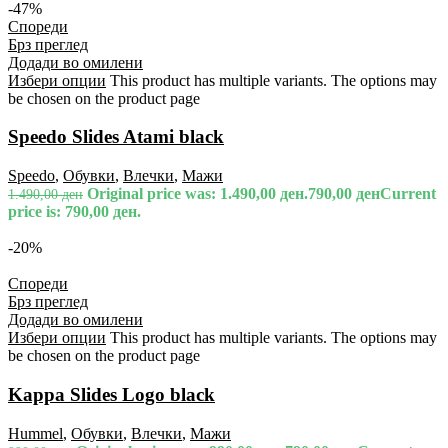
-47%
Спореди
Брз преглед
Додади во омилени
Избери опции
This product has multiple variants. The options may
be chosen on the product page
Speedo Slides Atami black
Speedo
,
Обувки
,
Влечки
,
Мажи
Original price was: 1.490,00 ден.
790,00
ден
Current
1.490,00
ден
price is: 790,00 ден.
-20%
Спореди
Брз преглед
Додади во омилени
Избери опции
This product has multiple variants. The options may
be chosen on the product page
Kappa Slides Logo black
Hummel
,
Обувки
,
Влечки
,
Мажи