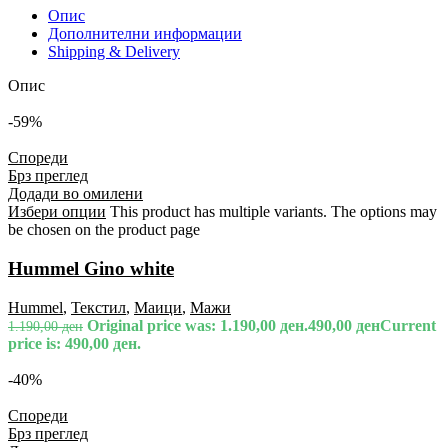
Опис
Дополнителни информации
Shipping & Delivery
Опис
-59%
Спореди
Брз преглед
Додади во омилени
Избери опции
This product has multiple variants. The options may
be chosen on the product page
Hummel Gino white
Hummel
,
Текстил
,
Маици
,
Мажи
Original price was: 1.190,00 ден.
490,00
ден
Current
1.190,00
ден
price is: 490,00 ден.
-40%
Спореди
Брз преглед