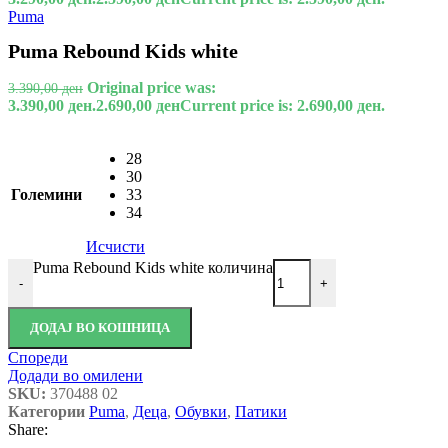
Puma
Puma Rebound Kids white
Original price was:
3.390,00
ден
3.390,00 ден.
2.690,00
ден
Current price is: 2.690,00 ден.
28
30
Големини
33
34
Исчисти
Puma Rebound Kids white количина
-
+
ДОДАЈ ВО КОШНИЦА
Спореди
Додади во омилени
SKU:
370488 02
Категории
Puma
,
Деца
,
Обувки
,
Патики
Share: