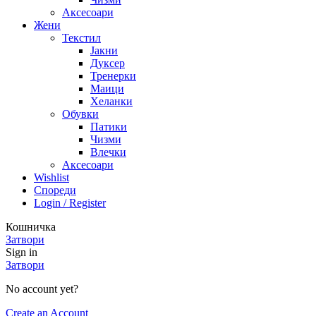
Аксесоари
Жени
Текстил
Јакни
Дуксер
Тренерки
Маици
Хеланки
Обувки
Патики
Чизми
Влечки
Аксесоари
Wishlist
Спореди
Login / Register
Кошничка
Затвори
Sign in
Затвори
No account yet?
Create an Account