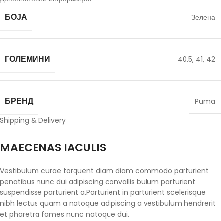
БОЈА
Зелена
ГОЛЕМИНИ
40.5
,
41
,
42
БРЕНД
Puma
Shipping & Delivery
MAECENAS IACULIS
Vestibulum curae torquent diam diam commodo parturient
penatibus nunc dui adipiscing convallis bulum parturient
suspendisse parturient a.Parturient in parturient scelerisque
nibh lectus quam a natoque adipiscing a vestibulum hendrerit
et pharetra fames nunc natoque dui.