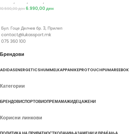
Adidas
,
Мажи
,
Обувки
,
Чизми
6.990,00
ден
10.590,00
ден
Бул. Гоце Делчев бр. 3, Прилеп
contact@lukassport.mk
075 360 100
Брендови
ADIDAS
ENERGETICS
HUMMEL
KAPPA
NIKE
PROTOUCH
PUMA
REEBOK
Категории
БРЕНДОВИ
СПОРТОВИ
ОПРЕМА
МАЖИ
ДЕЦА
ЖЕНИ
Корисни линкови
ПОЛИТИКА НА ПРИВАТНОСТ
КОЛАЧИЊА
ЗАМЕНИ И ВРАЌАЊА