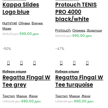
Kappa Slides
Protouch TENIS
Logo blue
PRO 4000
black/white
Hummel
,
Обувки
,
Влечки
,
Мажи
Protouch
,
Опрема
,
Додатоци
599,00
ден
999,00
ден
690,00
ден
890,00
ден
-50%
-47%
Избери опции
Избери опции
Regatta Fingal W
Regatta Fingal W
Tee grey
Tee turquoise
Текстил
,
Маици
,
Жени
Текстил
,
Маици
,
Жени
690,00
ден
690,00
ден
1.390,00
ден
1.290,00
ден