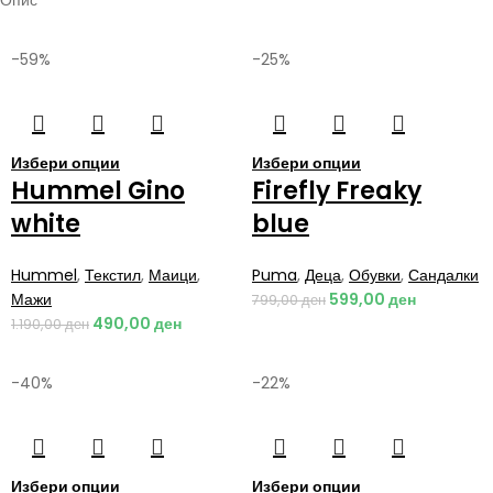
-59%
-25%
Избери опции
Избери опции
Hummel Gino
Firefly Freaky
white
blue
Hummel
,
Текстил
,
Маици
,
Puma
,
Деца
,
Обувки
,
Сандалки
Мажи
599,00
ден
799,00
ден
490,00
ден
1.190,00
ден
-40%
-22%
Избери опции
Избери опции