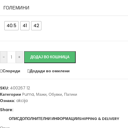
ГОЛЕМИНИ
40.5
41
42
Исчисти
-
+
ДОДАЈ ВО КОШНИЦА
Спореди
Додади во омилени
SKU:
400267 12
Категории
Puma
,
Мажи
,
Обувки
,
Патики
Ознака:
akcija
Share:
ОПИС
ДОПОЛНИТЕЛНИ ИНФОРМАЦИИ
SHIPPING & DELIVERY
Опис