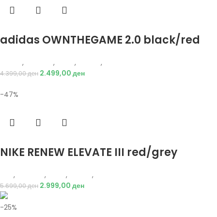
Избери опции
adidas OWNTHEGAME 2.0 black/red
Adidas
,
Кошарка
,
Мажи
,
Обувки
,
Патики
2.499,00
ден
4.399,00
ден
-47%
Избери опции
NIKE RENEW ELEVATE III red/grey
Nike
,
Кошарка
,
Мажи
,
Обувки
,
Патики
2.999,00
ден
5.699,00
ден
-25%