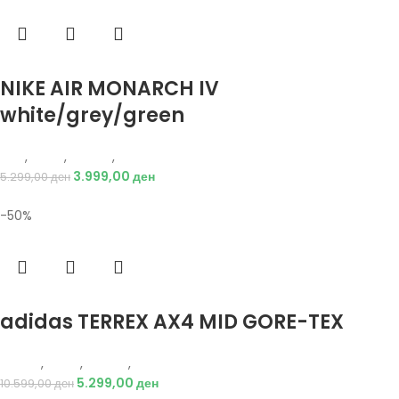
Избери опции
NIKE AIR MONARCH IV
white/grey/green
Nike
,
Мажи
,
Обувки
,
Патики
3.999,00
ден
5.299,00
ден
-50%
Избери опции
adidas TERREX AX4 MID GORE-TEX
Adidas
,
Мажи
,
Обувки
,
Чизми
5.299,00
ден
10.599,00
ден