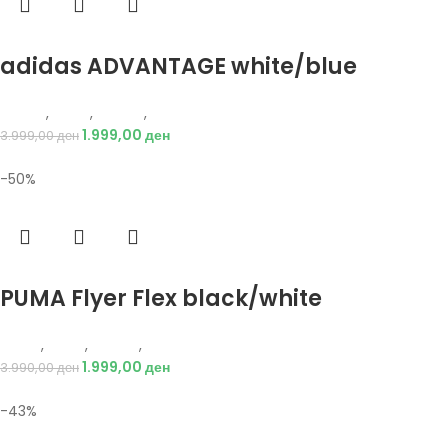
Избери опции
adidas ADVANTAGE white/blue
Adidas
,
Мажи
,
Обувки
,
Патики
1.999,00
ден
3.999,00
ден
-50%
Избери опции
PUMA Flyer Flex black/white
Puma
,
Мажи
,
Обувки
,
Патики
1.999,00
ден
3.990,00
ден
-43%