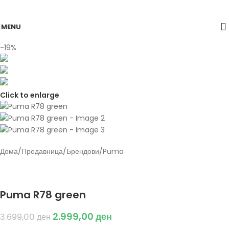
Skip to navigation
Skip to main content
MENU
-19%
Click to enlarge
Дома
/
Продавница
/
Брендови
/
Puma
Back to products
Puma
Puma R78 green
2.999,00
ден
3.699,00
ден