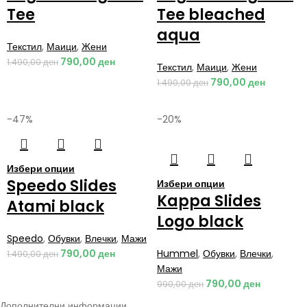
Tee
Tee bleached
aqua
Текстил
,
Маици
,
Жени
790,00
ден
1.490,00
ден
Текстил
,
Маици
,
Жени
790,00
ден
1.490,00
ден
-47%
-20%
Избери опции
Speedo Slides
Избери опции
Kappa Slides
Atami black
Logo black
Speedo
,
Обувки
,
Влечки
,
Мажи
790,00
ден
Hummel
,
Обувки
,
Влечки
,
1.490,00
ден
Мажи
790,00
ден
990,00
ден
Дополнителни информации