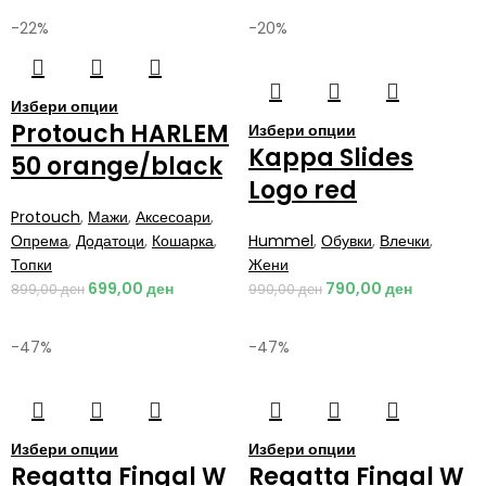
-22%
-20%
Избери опции
Protouch HARLEM
Избери опции
Kappa Slides
50 orange/black
Logo red
Protouch
,
Мажи
,
Аксесоари
,
Опрема
,
Додатоци
,
Кошарка
,
Hummel
,
Обувки
,
Влечки
,
Топки
Жени
699,00
ден
790,00
ден
899,00
ден
990,00
ден
-47%
-47%
Избери опции
Избери опции
Regatta Fingal W
Regatta Fingal W