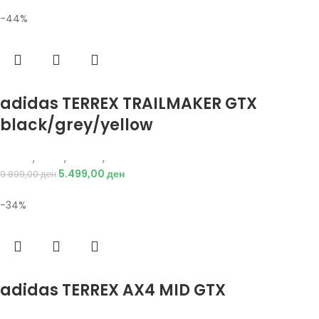
-44%
Избери опции
adidas TERREX TRAILMAKER GTX
black/grey/yellow
Adidas
,
Мажи
,
Обувки
,
Чизми
5.499,00
ден
9.899,00
ден
-34%
Избери опции
adidas TERREX AX4 MID GTX