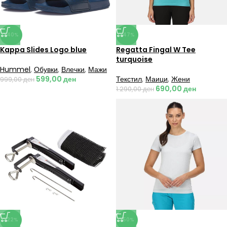
-40%
-47%
Kappa Slides Logo blue
Regatta Fingal W Tee
turquoise
Hummel
,
Обувки
,
Влечки
,
Мажи
599,00
ден
Текстил
,
Маици
,
Жени
999,00
ден
690,00
ден
1.290,00
ден
-22%
-50%