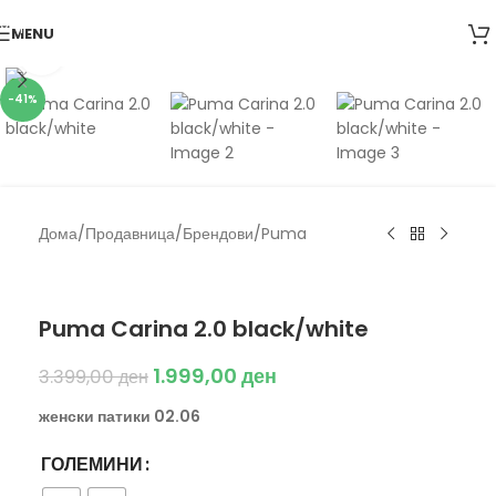
Skip to navigation
MENU
Skip to main content
Click to enlarge
-41%
Дома
/
Продавница
/
Брендови
/
Puma
Puma
Puma Carina 2.0 black/white
1.999,00
ден
3.399,00
ден
женски патики 02.06
ГОЛЕМИНИ