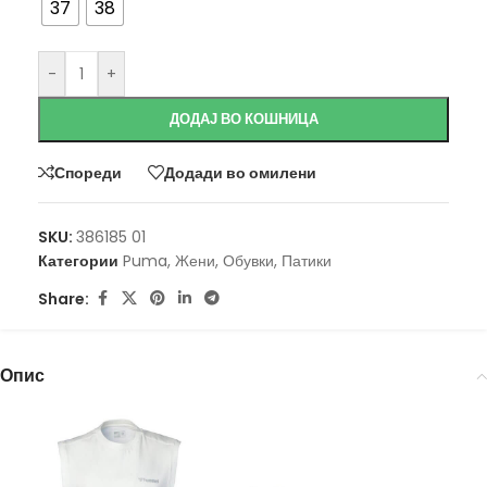
37
38
-
+
ДОДАЈ ВО КОШНИЦА
Спореди
Додади во омилени
SKU:
386185 01
Категории
Puma
,
Жени
,
Обувки
,
Патики
Share:
Опис