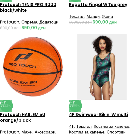
Protouch TENIS PRO 4000
Regatta Fingal W Tee grey
black/white
Текстил
,
Маици
,
Жени
Protouch
,
Опрема
,
Додатоци
690,00
ден
1.390,00
ден
690,00
ден
890,00
ден
-22%
-50%
Protouch HARLEM 50
4F Swimwear Bikini W multi
orange/black
4F
,
Текстил
,
Костим за капење
,
Protouch
,
Мажи
,
Аксесоари
,
Костим за капење
,
Спортови
,