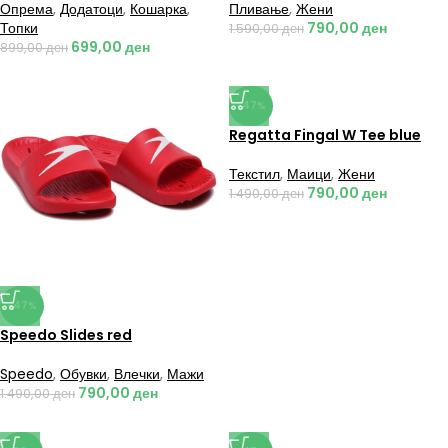
Опрема
,
Додатоци
,
Кошарка
,
Пливање
,
Жени
Топки
790,00
ден
1.590,00
ден
699,00
ден
899,00
ден
-47%
Regatta Fingal W Tee blue
Текстил
,
Маици
,
Жени
790,00
ден
1.490,00
ден
-47%
Speedo Slides red
Speedo
,
Обувки
,
Влечки
,
Мажи
790,00
ден
1.490,00
ден