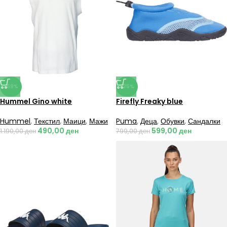
-59%
-25%
Hummel Gino white
Firefly Freaky blue
Hummel
,
Текстил
,
Маици
,
Мажи
Puma
,
Деца
,
Обувки
,
Сандалки
490,00
ден
599,00
ден
1.190,00
ден
799,00
ден