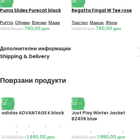
-50%
-47%
Puma Slides Purecat black
Regatta Fingal W Tee rose
Puma
,
Обувки
,
Влечки
,
Мажи
Текстил
,
Маици
,
Жени
790,00
ден
790,00
ден
1.590,00
ден
1.490,00
ден
Дополнителни информации
Shipping & Delivery
Поврзани продукти
-39%
-60%
adidas ADVANTAGE K black
Just Play Winter Jacket
B2406 blue
Adidas
,
Деца
,
Обувки
,
Жени
,
Обувки
,
Патики
,
Патики
Just Play
,
Текстил
,
Јакни
,
Жени
1.690,00
ден
1.990,00
ден
2.790,00
ден
4.990,00
ден