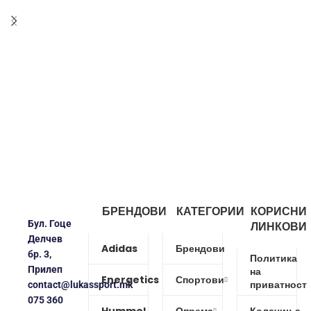
БРЕНДОВИ
КАТЕГОРИИ
КОРИСНИ
Бул. Гоце
ЛИНКОВИ
Делчев
Adidas
Брендови
бр. 3,
Политика
Прилеп
на
Energetics
Спортови
приватност
contact@lukassport.mk
075 360
Hummel
Опрема
Колачиња