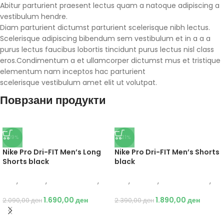
Abitur parturient praesent lectus quam a natoque adipiscing a
vestibulum hendre.
Diam parturient dictumst parturient scelerisque nibh lectus.
Scelerisque adipiscing bibendum sem vestibulum et in a a a
purus lectus faucibus lobortis tincidunt purus lectus nisl class
eros.Condimentum a et ullamcorper dictumst mus et tristique
elementum nam inceptos hac parturient
scelerisque vestibulum amet elit ut volutpat.
Поврзани продукти
-19%
-21%
Nike Pro Dri-FIT Men’s Long
Nike Pro Dri-FIT Men’s Shorts
Shorts black
black
Nike
,
Текстил
,
Бициклистички
,
Nike
,
Текстил
,
Бициклистички
,
Мажи
Мажи
1.690,00
ден
1.890,00
ден
2.090,00
ден
2.390,00
ден