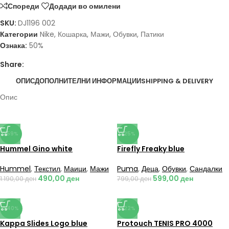
Спореди
Додади во омилени
SKU:
DJ1196 002
Категории
Nike
,
Кошарка
,
Мажи
,
Обувки
,
Патики
Ознака:
50%
Share:
ОПИС
ДОПОЛНИТЕЛНИ ИНФОРМАЦИИ
SHIPPING & DELIVERY
Опис
-59%
-25%
Hummel Gino white
Firefly Freaky blue
Hummel
,
Текстил
,
Маици
,
Мажи
Puma
,
Деца
,
Обувки
,
Сандалки
490,00
ден
599,00
ден
1.190,00
ден
799,00
ден
-40%
-22%
Kappa Slides Logo blue
Protouch TENIS PRO 4000