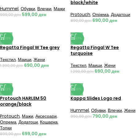
black/white
Hummel
,
Обувки
,
Влечки
,
Мажи
599,00
ден
Protouch
,
Опрема
,
Додатоци
999,00
ден
690,00
ден
890,00
ден
-50%
-47%
Regatta Fingal W Tee grey
Regatta Fingal W Tee
turquoise
Текстил
,
Маици
,
Жени
690,00
ден
Текстил
,
Маици
,
Жени
1.390,00
ден
690,00
ден
1.290,00
ден
-22%
-20%
Protouch HARLEM 50
Kappa Slides Logo red
orange/black
Hummel
,
Обувки
,
Влечки
,
Жени
Protouch
,
Мажи
,
Аксесоари
,
790,00
ден
990,00
ден
Опрема
,
Додатоци
,
Кошарка
,
Топки
699,00
ден
899,00
ден