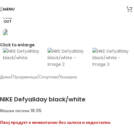
Skip to navigation
MENU
Skip to main content
SOLD
OUT
Click to enlarge
Дома
/
Продавница
/
Спортови
/
Кошарка
Back to products
Nike
NIKE Defyallday black/white
Машки патики 18.05
Овој продукт е моментално без залиха и недостапен.