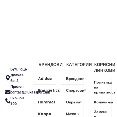
БРЕНДОВИ
КАТЕГОРИИ
КОРИСНИ
Бул. Гоце
ЛИНКОВИ
Делчев
Adidas
Брендови
бр. 3,
Политика
Прилеп
на
Energetics
Спортови
приватност
contact@lukassport.mk
075 360
Hummel
Опрема
Колачиња
100
Замени
Kappa
Мажи
и