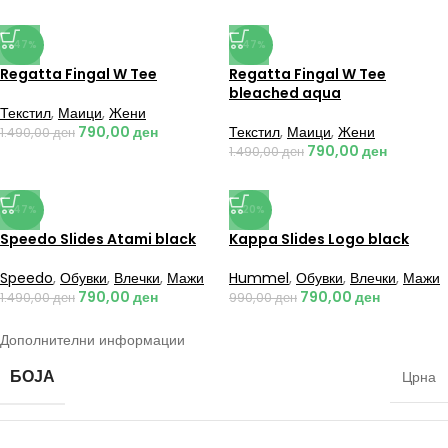
-47%
-47%
Regatta Fingal W Tee
Regatta Fingal W Tee
bleached aqua
Текстил
,
Маици
,
Жени
790,00
ден
Текстил
,
Маици
,
Жени
1.490,00
ден
790,00
ден
1.490,00
ден
-47%
-20%
Speedo Slides Atami black
Kappa Slides Logo black
Speedo
,
Обувки
,
Влечки
,
Мажи
Hummel
,
Обувки
,
Влечки
,
Мажи
790,00
ден
790,00
ден
1.490,00
ден
990,00
ден
Дополнителни информации
БОЈА
Црна