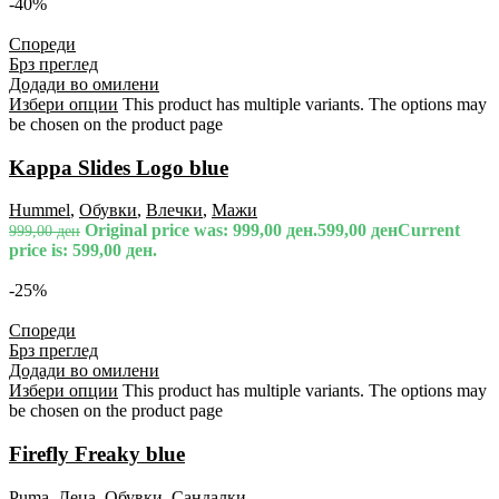
-40%
Спореди
Брз преглед
Додади во омилени
Избери опции
This product has multiple variants. The options may
be chosen on the product page
Kappa Slides Logo blue
Hummel
,
Обувки
,
Влечки
,
Мажи
Original price was: 999,00 ден.
599,00
ден
Current
999,00
ден
price is: 599,00 ден.
-25%
Спореди
Брз преглед
Додади во омилени
Избери опции
This product has multiple variants. The options may
be chosen on the product page
Firefly Freaky blue
Puma
,
Деца
,
Обувки
,
Сандалки