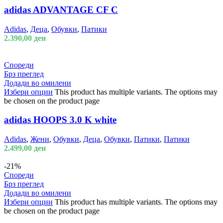
adidas ADVANTAGE CF C
Adidas
,
Деца
,
Обувки
,
Патики
2.390,00
ден
Спореди
Брз преглед
Додади во омилени
Избери опции
This product has multiple variants. The options may
be chosen on the product page
adidas HOOPS 3.0 K white
Adidas
,
Жени
,
Обувки
,
Деца
,
Обувки
,
Патики
,
Патики
2.499,00
ден
-21%
Спореди
Брз преглед
Додади во омилени
Избери опции
This product has multiple variants. The options may
be chosen on the product page