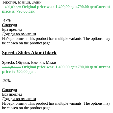
Текстил
,
Маици
,
Жени
Original price was: 1.490,00 ден.
790,00
ден
Current
1.490,00
ден
price is: 790,00 ден.
-47%
Спореди
Брз преглед
Додади во омилени
Избери опции
This product has multiple variants. The options may
be chosen on the product page
Speedo Slides Atami black
Speedo
,
Обувки
,
Влечки
,
Мажи
Original price was: 1.490,00 ден.
790,00
ден
Current
1.490,00
ден
price is: 790,00 ден.
-20%
Спореди
Брз преглед
Додади во омилени
Избери опции
This product has multiple variants. The options may
be chosen on the product page