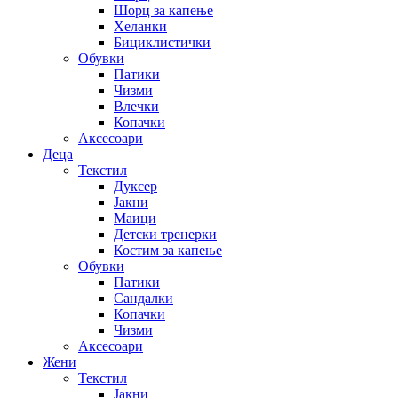
Шорц за капење
Хеланки
Бициклистички
Обувки
Патики
Чизми
Влечки
Копачки
Аксесоари
Деца
Текстил
Дуксер
Јакни
Маици
Детски тренерки
Костим за капење
Обувки
Патики
Сандалки
Копачки
Чизми
Аксесоари
Жени
Текстил
Јакни