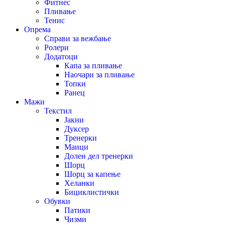
Фитнес
Пливање
Тенис
Опрема
Справи за вежбање
Ролери
Додатоци
Капа за пливање
Наочари за пливање
Топки
Ранец
Мажи
Текстил
Јакни
Дуксер
Тренерки
Маици
Долен дел тренерки
Шорц
Шорц за капење
Хеланки
Бициклистички
Обувки
Патики
Чизми