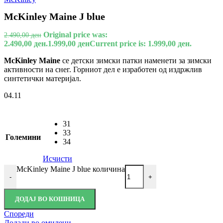
McKinley Maine J blue
Original price was:
2.490,00
ден
2.490,00 ден.
1.999,00
ден
Current price is: 1.999,00 ден.
McKinley Maine
се детски зимски патки наменети за зимски
активности на снег. Горниот дел е изработен од издржлив
синтетички материјал.
04.11
31
33
Големини
34
Исчисти
McKinley Maine J blue количина
-
+
ДОДАЈ ВО КОШНИЦА
Спореди
Додади во омилени