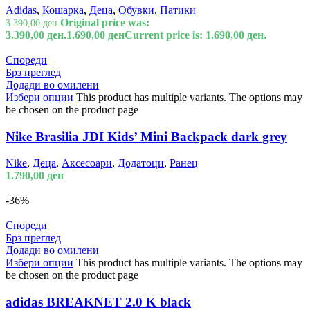
Adidas
,
Кошарка
,
Деца
,
Обувки
,
Патики
Original price was:
3.390,00
ден
3.390,00 ден.
1.690,00
ден
Current price is: 1.690,00 ден.
Спореди
Брз преглед
Додади во омилени
Избери опции
This product has multiple variants. The options may
be chosen on the product page
Nike Brasilia JDI Kids’ Mini Backpack dark grey
Nike
,
Деца
,
Аксесоари
,
Додатоци
,
Ранец
1.790,00
ден
-36%
Спореди
Брз преглед
Додади во омилени
Избери опции
This product has multiple variants. The options may
be chosen on the product page
adidas BREAKNET 2.0 K black