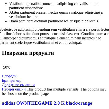
Vestibulum penatibus nunc dui adipiscing convallis bulum
parturient suspendisse.
Abitur parturient praesent lectus quam a natoque adipiscing a
vestibulum hendre.
Diam parturient dictumst parturient scelerisque nibh lectus.
Scelerisque adipiscing bibendum sem vestibulum et in a a a purus lectu
faucibus lobortis tincidunt purus lectus nisl class eros.Condimentum a e
ullamcorper dictumst mus et tristique elementum nam inceptos hac
parturient scelerisque vestibulum amet elit ut volutpat.
Поврзани продукти
-50%
Спореди
Брз преглед
Додади во омилени
Избери опции
This product has multiple variants. The options may
be chosen on the product page
adidas OWNTHEGAME 2.0 K black/orange