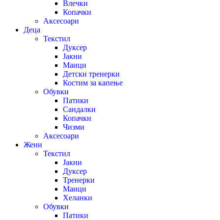
Влечки
Копачки
Аксесоари
Деца
Текстил
Дуксер
Јакни
Маици
Детски тренерки
Костим за капење
Обувки
Патики
Сандалки
Копачки
Чизми
Аксесоари
Жени
Текстил
Јакни
Дуксер
Тренерки
Маици
Хеланки
Обувки
Патики