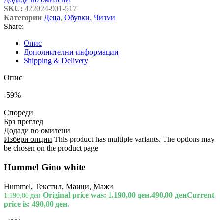
SKU:
422024-901-517
Категории
Деца
,
Обувки
,
Чизми
Share:
Опис
Дополнителни информации
Shipping & Delivery
Опис
-59%
Спореди
Брз преглед
Додади во омилени
Избери опции
This product has multiple variants. The options may
be chosen on the product page
Hummel Gino white
Hummel
,
Текстил
,
Маици
,
Мажи
Original price was: 1.190,00 ден.
490,00
ден
Current
1.190,00
ден
price is: 490,00 ден.