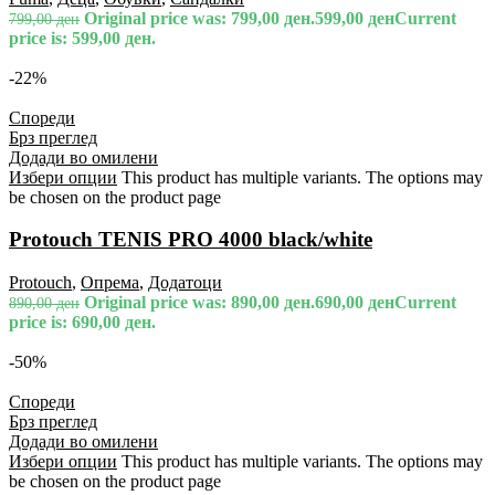
Original price was: 799,00 ден.
599,00
ден
Current
799,00
ден
price is: 599,00 ден.
-22%
Спореди
Брз преглед
Додади во омилени
Избери опции
This product has multiple variants. The options may
be chosen on the product page
Protouch TENIS PRO 4000 black/white
Protouch
,
Опрема
,
Додатоци
Original price was: 890,00 ден.
690,00
ден
Current
890,00
ден
price is: 690,00 ден.
-50%
Спореди
Брз преглед
Додади во омилени
Избери опции
This product has multiple variants. The options may
be chosen on the product page