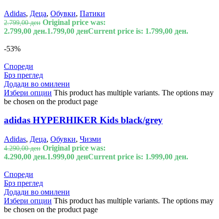
Adidas
,
Деца
,
Обувки
,
Патики
Original price was:
2.799,00
ден
2.799,00 ден.
1.799,00
ден
Current price is: 1.799,00 ден.
-53%
Спореди
Брз преглед
Додади во омилени
Избери опции
This product has multiple variants. The options may
be chosen on the product page
adidas HYPERHIKER Kids black/grey
Adidas
,
Деца
,
Обувки
,
Чизми
Original price was:
4.290,00
ден
4.290,00 ден.
1.999,00
ден
Current price is: 1.999,00 ден.
Спореди
Брз преглед
Додади во омилени
Избери опции
This product has multiple variants. The options may
be chosen on the product page