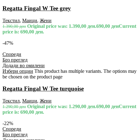
Regatta Fingal W Tee grey
Текстил
,
Маици
,
Жени
Original price was: 1.390,00 ден.
690,00
ден
Current
1.390,00
ден
price is: 690,00 ден.
-47%
Спореди
Брз преглед
Додади во омилени
Избери опции
This product has multiple variants. The options may
be chosen on the product page
Regatta Fingal W Tee turquoise
Текстил
,
Маици
,
Жени
Original price was: 1.290,00 ден.
690,00
ден
Current
1.290,00
ден
price is: 690,00 ден.
-22%
Спореди
Брз преглед