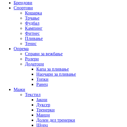
Брендови
Спортови
Кошарка
Трчање
Фудбал
Кампинг
Фитнес
Пливање
Тенис
Опрема
Справи за вежбање
Ролери
Додатоци
Капа за пливање
Наочари за пливање
Топки
Ранец
Мажи
Текстил
Јакни
Дуксер
Тренерки
Маици
Долен дел тренерки
Шорц