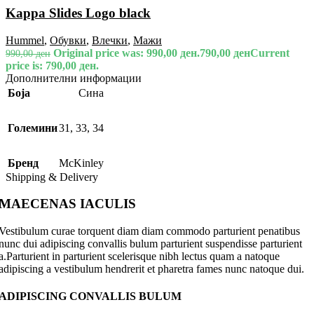
Kappa Slides Logo black
Hummel
,
Обувки
,
Влечки
,
Мажи
Original price was: 990,00 ден.
790,00
ден
Current
990,00
ден
price is: 790,00 ден.
Дополнителни информации
Боја
Сина
Големини
31
,
33
,
34
Бренд
McKinley
Shipping & Delivery
MAECENAS IACULIS
Vestibulum curae torquent diam diam commodo parturient penatibus
nunc dui adipiscing convallis bulum parturient suspendisse parturient
a.Parturient in parturient scelerisque nibh lectus quam a natoque
adipiscing a vestibulum hendrerit et pharetra fames nunc natoque dui.
ADIPISCING CONVALLIS BULUM