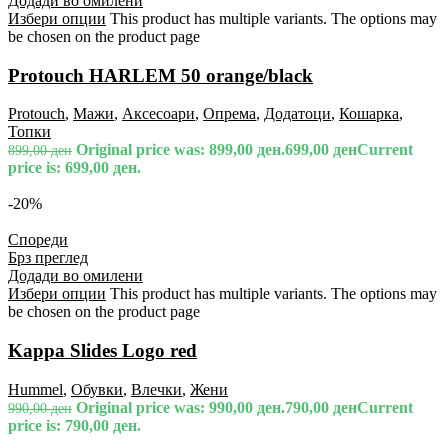
Додади во омилени
Избери опции
This product has multiple variants. The options may
be chosen on the product page
Protouch HARLEM 50 orange/black
Protouch
,
Мажи
,
Аксесоари
,
Опрема
,
Додатоци
,
Кошарка
,
Топки
Original price was: 899,00 ден.
699,00
ден
Current
899,00
ден
price is: 699,00 ден.
-20%
Спореди
Брз преглед
Додади во омилени
Избери опции
This product has multiple variants. The options may
be chosen on the product page
Kappa Slides Logo red
Hummel
,
Обувки
,
Влечки
,
Жени
Original price was: 990,00 ден.
790,00
ден
Current
990,00
ден
price is: 790,00 ден.