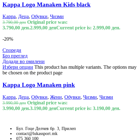
Kappa Logo Manaken Kids black
Kappa
,
Деца
,
Обувки
,
Чизми
Original price was:
3.790,00
ден
3.790,00 ден.
2.999,00
ден
Current price is: 2.999,00 ден.
-20%
Спореди
Брз преглед
Додади во омилени
Избери опции
This product has multiple variants. The options may
be chosen on the product page
Kappa Logo Manaken pink
Kappa
,
Деца
,
Обувки
,
Жени
,
Обувки
,
Чизми
,
Чизми
Original price was:
3.990,00
ден
3.990,00 ден.
3.190,00
ден
Current price is: 3.190,00 ден.
Бул. Гоце Делчев бр. 3, Прилеп
contact@lukassport.mk
075 360 100