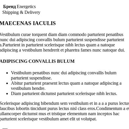
Бренд
Energetics
Shipping & Delivery
MAECENAS IACULIS
Vestibulum curae torquent diam diam commodo parturient penatibus
nunc dui adipiscing convallis bulum parturient suspendisse parturient
a.Parturient in parturient scelerisque nibh lectus quam a natoque
adipiscing a vestibulum hendrerit et pharetra fames nunc natoque dui.
ADIPISCING CONVALLIS BULUM
Vestibulum penatibus nunc dui adipiscing convallis bulum
parturient suspendisse.
Abitur parturient praesent lectus quam a natoque adipiscing a
vestibulum hendre.
Diam parturient dictumst parturient scelerisque nibh lectus.
Scelerisque adipiscing bibendum sem vestibulum et in a a a purus lectu
faucibus lobortis tincidunt purus lectus nisl class eros.Condimentum a e
ullamcorper dictumst mus et tristique elementum nam inceptos hac
parturient scelerisque vestibulum amet elit ut volutpat.