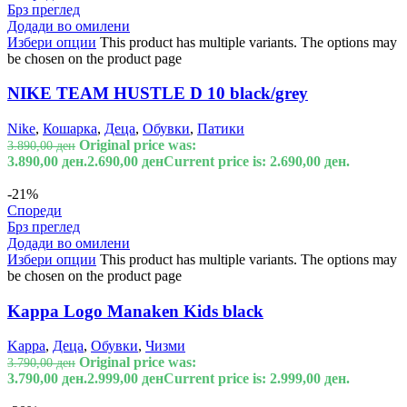
Брз преглед
Додади во омилени
Избери опции
This product has multiple variants. The options may
be chosen on the product page
NIKE TEAM HUSTLE D 10 black/grey
Nike
,
Кошарка
,
Деца
,
Обувки
,
Патики
Original price was:
3.890,00
ден
3.890,00 ден.
2.690,00
ден
Current price is: 2.690,00 ден.
-21%
Спореди
Брз преглед
Додади во омилени
Избери опции
This product has multiple variants. The options may
be chosen on the product page
Kappa Logo Manaken Kids black
Kappa
,
Деца
,
Обувки
,
Чизми
Original price was:
3.790,00
ден
3.790,00 ден.
2.999,00
ден
Current price is: 2.999,00 ден.