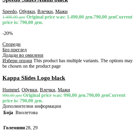
Speedo
,
Обувки
,
Влечки
,
Мажи
Original price was: 1.490,00 ден.
790,00
ден
Current
1.490,00
ден
price is: 790,00 ден.
-20%
Спореди
Брз преглед
Додади во омилени
Избери опции
This product has multiple variants. The options may
be chosen on the product page
Kappa Slides Logo black
Hummel
,
Обувки
,
Влечки
,
Мажи
Original price was: 990,00 ден.
790,00
ден
Current
990,00
ден
price is: 790,00 ден.
Дополнителни информации
Боја
Виолетова
Големини
28
,
29