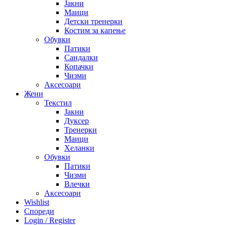
Јакни
Маици
Детски тренерки
Костим за капење
Обувки
Патики
Сандалки
Копачки
Чизми
Аксесоари
Жени
Текстил
Јакни
Дуксер
Тренерки
Маици
Хеланки
Обувки
Патики
Чизми
Влечки
Аксесоари
Wishlist
Спореди
Login / Register