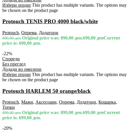
Избери опции
This product has multiple variants. The options may
be chosen on the product page
Protouch TENIS PRO 4000 black/white
Protouch
,
Опрема
,
Додатоци
Original price was: 890,00 ден.
690,00
ден
Current
890,00
ден
price is: 690,00 ден.
-22%
Спореди
Брз преглед
Додади во омилени
Избери опции
This product has multiple variants. The options may
be chosen on the product page
Protouch HARLEM 50 orange/black
Protouch
,
Мажи
,
Аксесоари
,
Опрема
,
Додатоци
,
Кошарка
,
Топки
Original price was: 899,00 ден.
699,00
ден
Current
899,00
ден
price is: 699,00 ден.
-20%