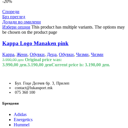
-20%
Спореди
Брз преглед
Додади во омилени
Избери опции
This product has multiple variants. The options may
be chosen on the product page
Kappa Logo Manaken pink
Kappa
,
Жени
,
Обувки
,
Деца
,
Обувки
,
Чизми
,
Чизми
Original price was:
3.990,00
ден
3.990,00 ден.
3.190,00
ден
Current price is: 3.190,00 ден.
Бул. Гоце Делчев бр. 3, Прилеп
contact@lukassport.mk
075 360 100
Брендови
Adidas
Energetics
Hummel