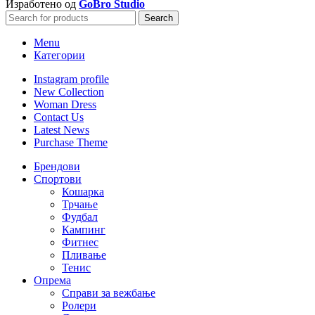
Изработено од
GoBro Studio
Search
Menu
Категории
Instagram profile
New Collection
Woman Dress
Contact Us
Latest News
Purchase Theme
Брендови
Спортови
Кошарка
Трчање
Фудбал
Кампинг
Фитнес
Пливање
Тенис
Опрема
Справи за вежбање
Ролери