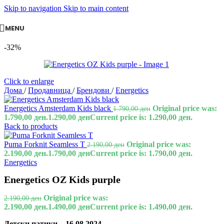
Skip to navigation
Skip to main content
MENU
-32%
Click to enlarge
Дома
/
Продавница
/
Брендови
/
Energetics
Energetics Amsterdam Kids black
Original price was:
1.790,00
ден
1.790,00 ден.
1.290,00
ден
Current price is: 1.290,00 ден.
Back to products
Puma Forknit Seamless T
Original price was:
2.190,00
ден
2.190,00 ден.
1.790,00
ден
Current price is: 1.790,00 ден.
Energetics
Energetics OZ Kids purple
Original price was:
2.190,00
ден
2.190,00 ден.
1.490,00
ден
Current price is: 1.490,00 ден.
Детски патики – 16.08.2024