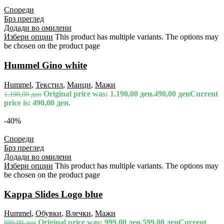
Спореди
Брз преглед
Додади во омилени
Избери опции
This product has multiple variants. The options may
be chosen on the product page
Hummel Gino white
Hummel
,
Текстил
,
Маици
,
Мажи
Original price was: 1.190,00 ден.
490,00
ден
Current
1.190,00
ден
price is: 490,00 ден.
-40%
Спореди
Брз преглед
Додади во омилени
Избери опции
This product has multiple variants. The options may
be chosen on the product page
Kappa Slides Logo blue
Hummel
,
Обувки
,
Влечки
,
Мажи
Original price was: 999,00 ден.
599,00
ден
Current
999,00
ден