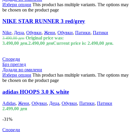
Избери опции
This product has multiple variants. The options may
be chosen on the product page
NIKE STAR RUNNER 3 red/grey
Nike
,
Деца
,
Обувки
,
Жени
,
Обувки
,
Патики
,
Патики
Original price was:
3.490,00
ден
3.490,00 ден.
2.490,00
ден
Current price is: 2.490,00 ден.
Спореди
Брз преглед
Додади во омилени
Избери опции
This product has multiple variants. The options may
be chosen on the product page
adidas HOOPS 3.0 K white
Adidas
,
Жени
,
Обувки
,
Деца
,
Обувки
,
Патики
,
Патики
2.499,00
ден
-31%
Спореди