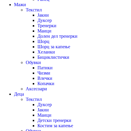
Мажи
Текстил
Јакни
Дуксер
Тренерки
Маици
Долен дел тренерки
Шорц
Шорц за капење
Хеланки
Бициклистички
Обувки
Патики
Чизми
Влечки
Копачки
Аксесоари
Деца
Текстил
Дуксер
Јакни
Маици
Детски тренерки
Костим за капење
Обувки