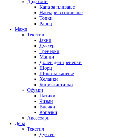
Додатоци
Капа за пливање
Наочари за пливање
Топки
Ранец
Мажи
Текстил
Јакни
Дуксер
Тренерки
Маици
Долен дел тренерки
Шорц
Шорц за капење
Хеланки
Бициклистички
Обувки
Патики
Чизми
Влечки
Копачки
Аксесоари
Деца
Текстил
Дуксер