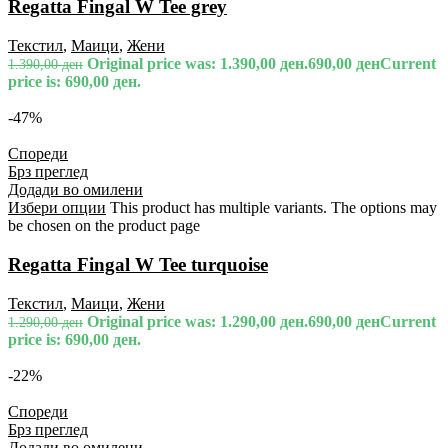
Regatta Fingal W Tee grey
Текстил
,
Маици
,
Жени
Original price was: 1.390,00 ден.
690,00
ден
Current
1.390,00
ден
price is: 690,00 ден.
-47%
Спореди
Брз преглед
Додади во омилени
Избери опции
This product has multiple variants. The options may
be chosen on the product page
Regatta Fingal W Tee turquoise
Текстил
,
Маици
,
Жени
Original price was: 1.290,00 ден.
690,00
ден
Current
1.290,00
ден
price is: 690,00 ден.
-22%
Спореди
Брз преглед
Додади во омилени