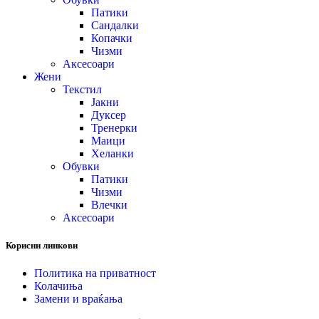
Патики
Сандалки
Копачки
Чизми
Аксесоари
Жени
Текстил
Јакни
Дуксер
Тренерки
Маици
Хеланки
Обувки
Патики
Чизми
Влечки
Аксесоари
Корисни линкови
Политика на приватност
Колачиња
Замени и враќања