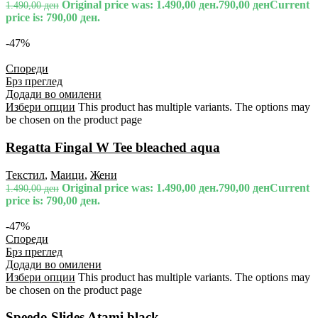
Original price was: 1.490,00 ден.
790,00
ден
Current
1.490,00
ден
price is: 790,00 ден.
-47%
Спореди
Брз преглед
Додади во омилени
Избери опции
This product has multiple variants. The options may
be chosen on the product page
Regatta Fingal W Tee bleached aqua
Текстил
,
Маици
,
Жени
Original price was: 1.490,00 ден.
790,00
ден
Current
1.490,00
ден
price is: 790,00 ден.
-47%
Спореди
Брз преглед
Додади во омилени
Избери опции
This product has multiple variants. The options may
be chosen on the product page
Speedo Slides Atami black