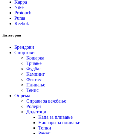
Kappa
Nike
Protouch
Puma
Reebok
Категории
Брендови
Спортови
Кошарка
Трчање
Фудбал
Кампинг
Фитнес
Пливање
Тенис
Опрема
Справи за вежбање
Ролери
Додатоци
Капа за пливање
Наочари за пливање
Топки
Ранец