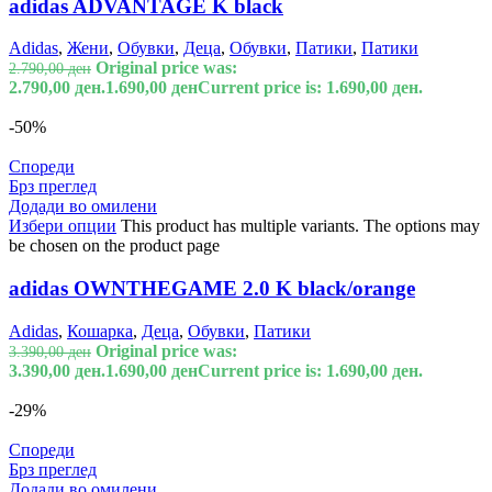
adidas ADVANTAGE K black
Adidas
,
Жени
,
Обувки
,
Деца
,
Обувки
,
Патики
,
Патики
Original price was:
2.790,00
ден
2.790,00 ден.
1.690,00
ден
Current price is: 1.690,00 ден.
-50%
Спореди
Брз преглед
Додади во омилени
Избери опции
This product has multiple variants. The options may
be chosen on the product page
adidas OWNTHEGAME 2.0 K black/orange
Adidas
,
Кошарка
,
Деца
,
Обувки
,
Патики
Original price was:
3.390,00
ден
3.390,00 ден.
1.690,00
ден
Current price is: 1.690,00 ден.
-29%
Спореди
Брз преглед
Додади во омилени