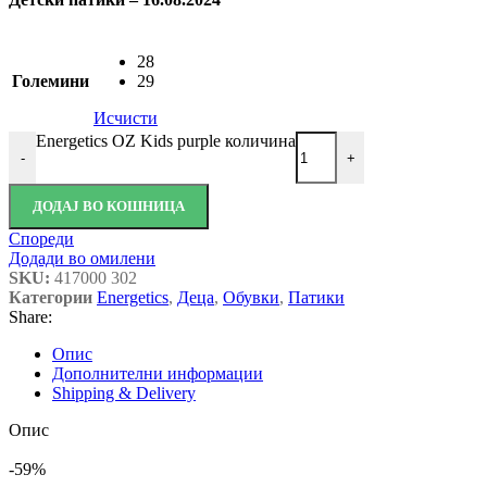
28
Големини
29
Исчисти
Energetics OZ Kids purple количина
-
+
ДОДАЈ ВО КОШНИЦА
Спореди
Додади во омилени
SKU:
417000 302
Категории
Energetics
,
Деца
,
Обувки
,
Патики
Share:
Опис
Дополнителни информации
Shipping & Delivery
Опис
-59%