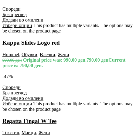
Спореди
Брз преглед
Додади во омилени
Избери опции
This product has multiple variants. The options may
be chosen on the product page
Kappa Slides Logo red
Hummel
,
Обувки
,
Влечки
,
Жени
Original price was: 990,00 ден.
790,00
ден
Current
990,00
ден
price is: 790,00 ден.
-47%
Спореди
Брз преглед
Додади во омилени
Избери опции
This product has multiple variants. The options may
be chosen on the product page
Regatta Fingal W Tee
Текстил
,
Маици
,
Жени