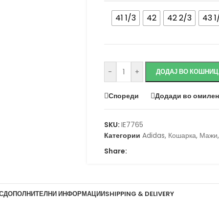
41 1/3
42
42 2/3
43 1
Исчисти
-
+
ДОДАЈ ВО КОШНИЦ
Спореди
Додади во омиле
SKU:
IE7765
Категории
Adidas
,
Кошарка
,
Мажи
,
Share:
С
ДОПОЛНИТЕЛНИ ИНФОРМАЦИИ
SHIPPING & DELIVERY