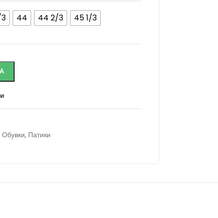
/3
44
44 2/3
45 1/3
А
ни
Обувки
,
Патики