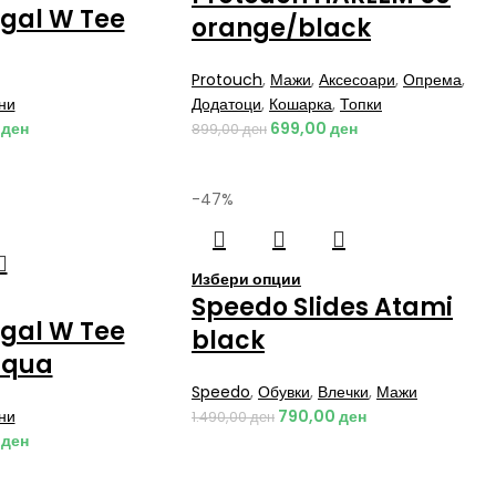
ngal W Tee
orange/black
Protouch
,
Мажи
,
Аксесоари
,
Опрема
,
ни
Додатоци
,
Кошарка
,
Топки
0
ден
699,00
ден
899,00
ден
-47%
Избери опции
Speedo Slides Atami
ngal W Tee
black
aqua
Speedo
,
Обувки
,
Влечки
,
Мажи
ни
790,00
ден
1.490,00
ден
0
ден