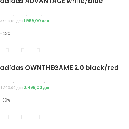
adidas ADVANTAGE white/blue
Adidas
,
Мажи
,
Обувки
,
Патики
1.999,00
ден
3.999,00
ден
-43%
Избери опции
adidas OWNTHEGAME 2.0 black/red
Adidas
,
Кошарка
,
Мажи
,
Обувки
,
Патики
2.499,00
ден
4.399,00
ден
-39%
Избери опции