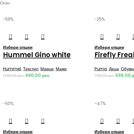
Опис
-59%
-25%
Избери опции
Избери опции
Hummel Gino white
Firefly Fre
Hummel
,
Текстил
,
Маици
,
Мажи
Puma
,
Деца
,
Обувк
490,00
ден
599,00
д
1.190,00
ден
799,00
ден
-50%
-47%
Избери опции
Избери опции