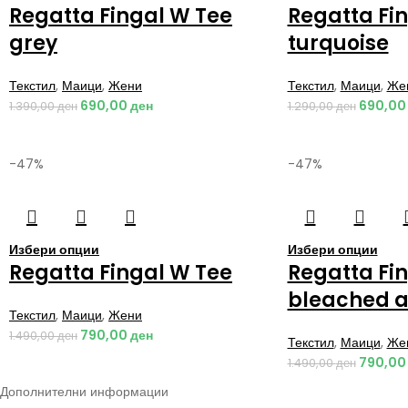
Regatta Fingal W Tee
Regatta Fi
grey
turquoise
Текстил
,
Маици
,
Жени
Текстил
,
Маици
,
Же
690,00
ден
690,0
1.390,00
ден
1.290,00
ден
-47%
-47%
Избери опции
Избери опции
Regatta Fingal W Tee
Regatta Fi
bleached 
Текстил
,
Маици
,
Жени
790,00
ден
1.490,00
ден
Текстил
,
Маици
,
Же
790,0
1.490,00
ден
Дополнителни информации