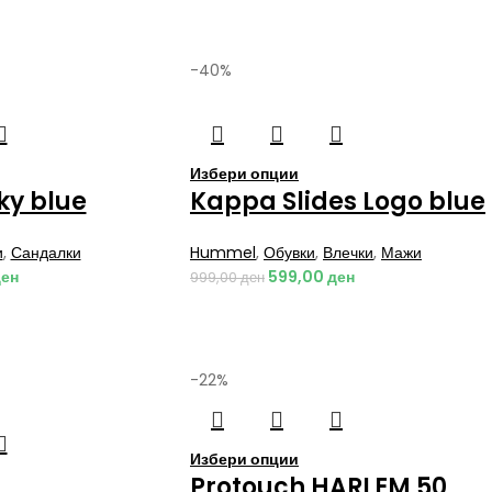
-40%
Избери опции
aky blue
Kappa Slides Logo blue
и
,
Сандалки
Hummel
,
Обувки
,
Влечки
,
Мажи
ен
599,00
ден
999,00
ден
-22%
Избери опции
Protouch HARLEM 50