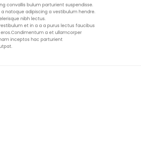
ng convallis bulum parturient suspendisse.
 a natoque adipiscing a vestibulum hendre.
lerisque nibh lectus.
stibulum et in a a a purus lectus faucibus
ass eros.Condimentum a et ullamcorper
nam inceptos hac parturient
utpat.