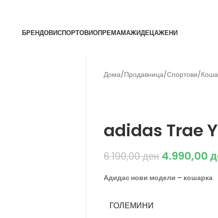
БРЕНДОВИ
СПОРТОВИ
ОПРЕМА
МАЖИ
ДЕЦА
ЖЕНИ
Дома
/
Продавница
/
Спортови
/
Коша
Back to products
Adidas
adidas Trae 
4.990,00
д
6.190,00
ден
Адидас нови модели – кошарка
ГОЛЕМИНИ