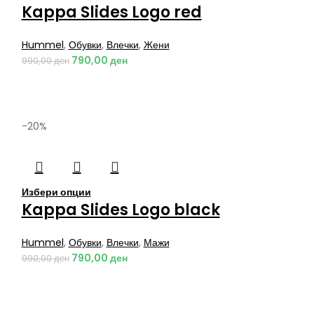
Kappa Slides Logo red
Hummel
,
Обувки
,
Влечки
,
Жени
790,00
ден
990,00
ден
-20%
Избери опции
Kappa Slides Logo black
Hummel
,
Обувки
,
Влечки
,
Мажи
790,00
ден
990,00
ден