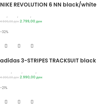
NIKE REVOLUTION 6 NN black/white
Nike
,
Мажи
,
Обувки
,
Патики
2.799,00
ден
4.599,00
ден
-32%
Избери опции
adidas 3-STRIPES TRACKSUIT black
Adidas
,
Мажи
,
Текстил
,
Тренерки
2.990,00
ден
4.390,00
ден
-21%