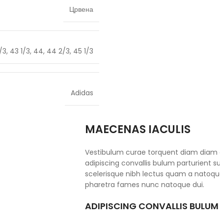
Црвена
/3
,
43 1/3
,
44
,
44 2/3
,
45 1/3
Adidas
MAECENAS IACULIS
Vestibulum curae torquent diam diam
adipiscing convallis bulum parturient su
scelerisque nibh lectus quam a natoque
pharetra fames nunc natoque dui.
ADIPISCING CONVALLIS BULUM