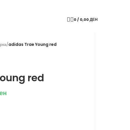
0
/
0,00
ДЕН
рка
/
adidas Trae Young red
Young red
ен