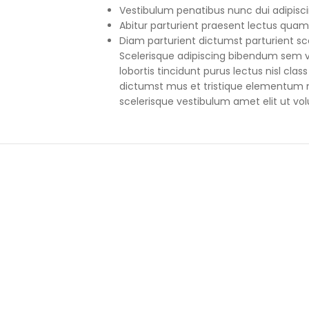
Vestibulum penatibus nunc dui adipisci
Abitur parturient praesent lectus quam
Diam parturient dictumst parturient sce
Scelerisque adipiscing bibendum sem ve
lobortis tincidunt purus lectus nisl cl
dictumst mus et tristique elementum 
scelerisque vestibulum amet elit ut vol