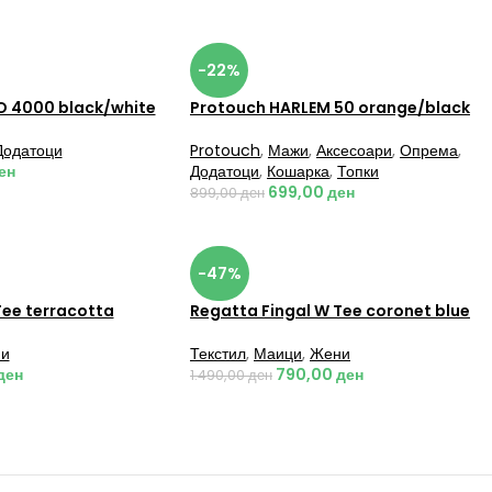
-22%
O 4000 black/white
Protouch HARLEM 50 orange/black
Додатоци
Protouch
,
Мажи
,
Аксесоари
,
Опрема
,
ен
Додатоци
,
Кошарка
,
Топки
699,00
ден
899,00
ден
-47%
Tee terracotta
Regatta Fingal W Tee coronet blue
и
Текстил
,
Маици
,
Жени
ден
790,00
ден
1.490,00
ден