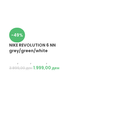
-49%
NIKE REVOLUTION 6 NN
grey/green/white
Nike
,
Жени
,
Обувки
,
Патики
1.999,00
ден
3.899,00
ден
-60%
Just Play Wint