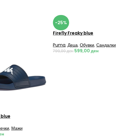
-25%
Firefly Freaky blue
Puma
,
Деца
,
Обувки
,
Сандалки
599,00
ден
799,00
ден
 blue
ечки
,
Мажи
ен