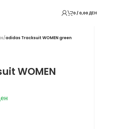
0
/
0,00
ДЕН
as
/
adidas Tracksuit WOMEN green
suit WOMEN
ден