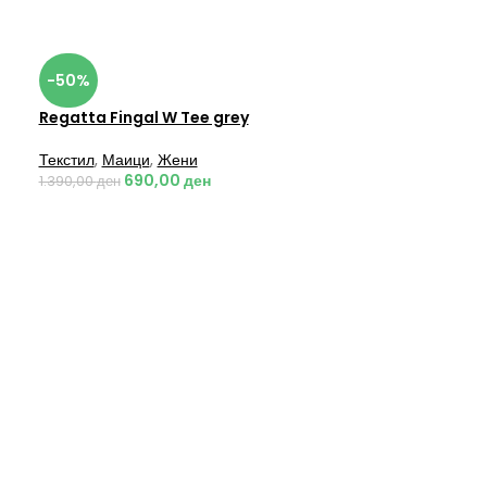
-50%
Regatta Fingal W Tee grey
Текстил
,
Маици
,
Жени
690,00
ден
1.390,00
ден