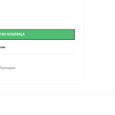
Ј ВО КОШНИЦА
ени
Тренерки