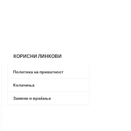
Just Play
,
Тексти
1.9
4.990,00
ден
КОРИСНИ ЛИНКОВИ
Политика на приватност
Колачиња
Замени и враќања