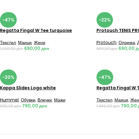
-47%
-22%
Regatta Fingal W Tee turquoise
Protouch TENIS PR
Текстил
,
Маици
,
Жени
Protouch
,
Опрема
,
690,00
ден
690,00
д
1.290,00
ден
890,00
ден
-20%
-47%
Kappa Slides Logo white
Regatta Fingal W 
Hummel
,
Обувки
,
Влечки
,
Мажи
Текстил
,
Маици
,
Жен
790,00
ден
790,00
990,00
ден
1.490,00
ден