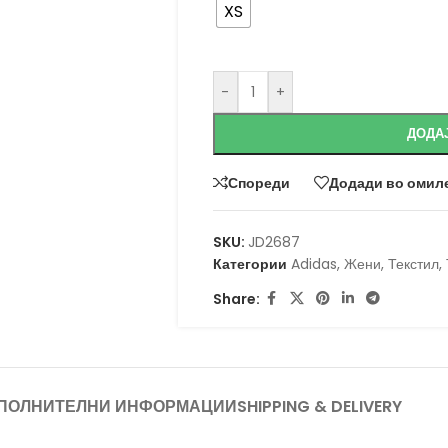
XS
-
+
ДОДА
Спореди
Додади во омил
SKU:
JD2687
Категории
Adidas
,
Жени
,
Текстил
,
Share:
ПОЛНИТЕЛНИ ИНФОРМАЦИИ
SHIPPING & DELIVERY