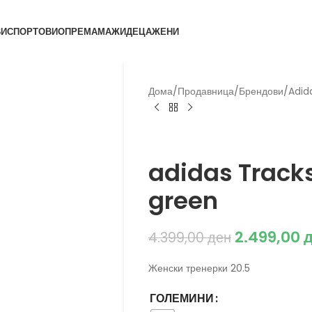
ВИ
СПОРТОВИ
ОПРЕМА
МАЖИ
ДЕЦА
ЖЕНИ
Дома
/
Продавница
/
Брендови
/
Adid
Adidas
adidas Track
green
2.499,00
4.399,00
ден
Женски тренерки 20.5
ГОЛЕМИНИ