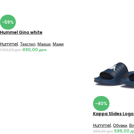
-59%
Hummel Gino white
Hummel
,
Текстил
,
Маици
,
Мажи
490,00
ден
1.190,00
ден
-40%
Kappa Slides Logo
Hummel
,
Обувки
,
Вл
599,00
д
999,00
ден