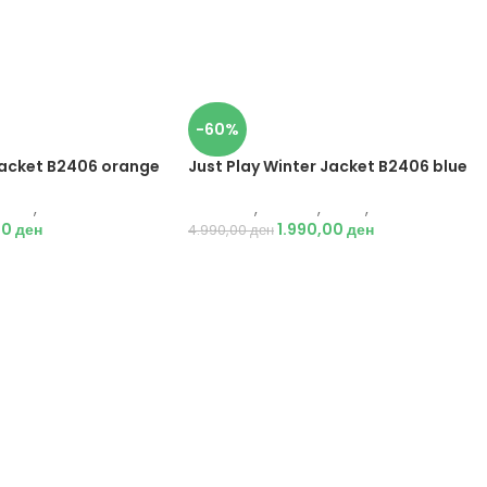
-60%
Jacket B2406 orange
Just Play Winter Jacket B2406 blue
Јакни
,
Жени
Just Play
,
Текстил
,
Јакни
,
Жени
00
ден
1.990,00
ден
4.990,00
ден