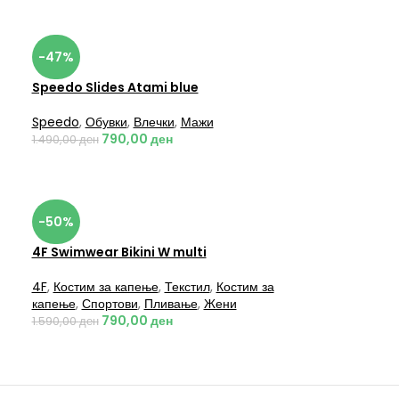
-47%
Speedo Slides Atami blue
Speedo
,
Обувки
,
Влечки
,
Мажи
790,00
ден
1.490,00
ден
-50%
4F Swimwear Bikini W multi
4F
,
Костим за капење
,
Текстил
,
Костим за
капење
,
Спортови
,
Пливање
,
Жени
790,00
ден
1.590,00
ден