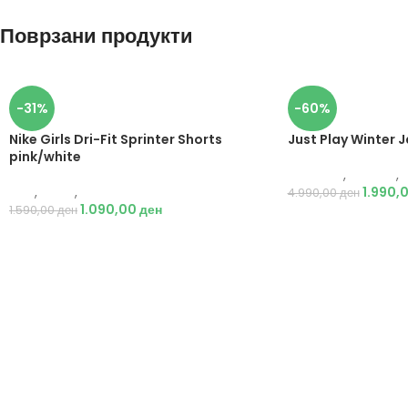
Поврзани продукти
-31%
-60%
Nike Girls Dri-Fit Sprinter Shorts
Just Play Winter 
pink/white
Just Play
,
Текстил
,
Nike
,
Жени
,
Текстил
1.990,
4.990,00
ден
1.090,00
ден
1.590,00
ден