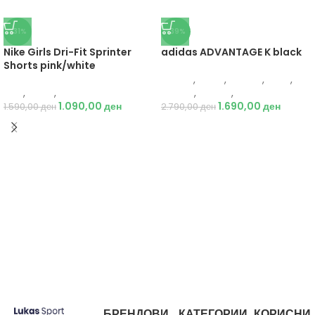
-31%
-39%
Nike Girls Dri-Fit Sprinter
adidas ADVANTAGE K black
Shorts pink/white
Adidas
,
Жени
,
Обувки
,
Деца
,
Nike
,
Жени
,
Текстил
Обувки
,
Патики
,
Патики
1.090,00
ден
1.690,00
ден
1.590,00
ден
2.790,00
ден
БРЕНДОВИ
КАТЕГОРИИ
КОРИСНИ