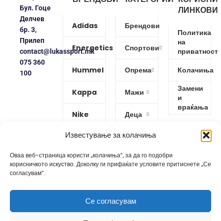
Бул. Гоце
ЛИНКОВИ
Делчев
Adidas
Брендови
бр. 3,
Политика
Прилеп
на
Energetics
Спортови
приватност
contact@lukassport.mk
075 360
Hummel
Опрема
Колачиња
100
Замени
Kappa
Мажи
и
враќања
Nike
Деца
Известување за колачиња
Protouch
Жени
Оваа веб-страница користи „колачиња“, за да го подобри
Puma
корисничкото искуство. Доколку ги прифаќате условите притиснете „Се
согласувам“.
Reebok
Се согласувам
Изработено од
GoBro Studio