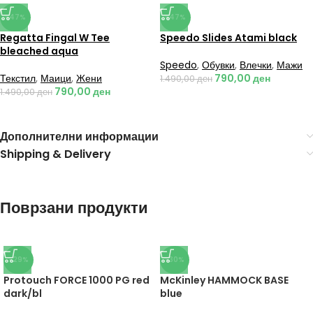
-47%
-47%
Regatta Fingal W Tee
Speedo Slides Atami black
bleached aqua
Speedo
,
Обувки
,
Влечки
,
Мажи
Текстил
,
Маици
,
Жени
790,00
ден
1.490,00
ден
790,00
ден
1.490,00
ден
Дополнителни информации
Shipping & Delivery
Поврзани продукти
-29%
-30%
Protouch FORCE 1000 PG red
McKinley HAMMOCK BASE
dark/bl
blue