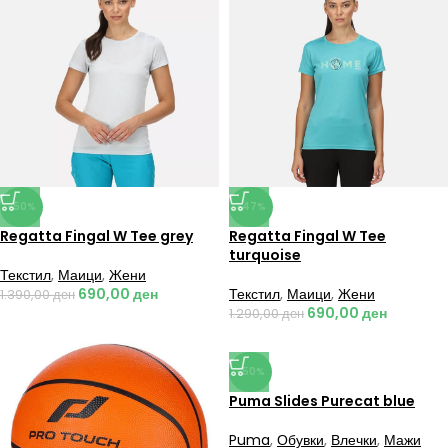
-50%
-47%
Regatta Fingal W Tee grey
Regatta Fingal W Tee
turquoise
Текстил
,
Маици
,
Жени
690,00
ден
Текстил
,
Маици
,
Жени
1.390,00
ден
690,00
ден
1.290,00
ден
-50%
Puma Slides Purecat blue
Puma
,
Обувки
,
Влечки
,
Мажи