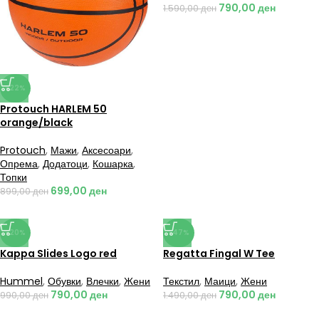
790,00
ден
1.590,00
ден
-22%
Protouch HARLEM 50
orange/black
Protouch
,
Мажи
,
Аксесоари
,
Опрема
,
Додатоци
,
Кошарка
,
Топки
699,00
ден
899,00
ден
-20%
-47%
Kappa Slides Logo red
Regatta Fingal W Tee
Hummel
,
Обувки
,
Влечки
,
Жени
Текстил
,
Маици
,
Жени
790,00
ден
790,00
ден
990,00
ден
1.490,00
ден