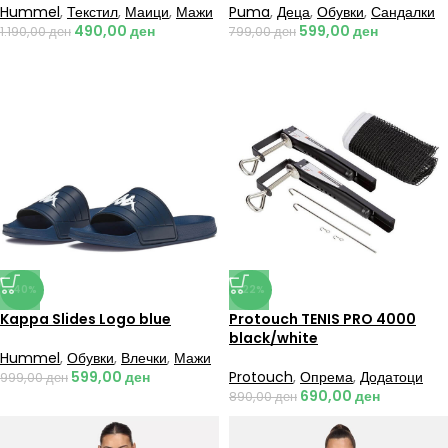
Hummel
,
Текстил
,
Маици
,
Мажи
Puma
,
Деца
,
Обувки
,
Сандалки
490,00
ден
599,00
ден
1.190,00
ден
799,00
ден
-40%
-22%
Kappa Slides Logo blue
Protouch TENIS PRO 4000
black/white
Hummel
,
Обувки
,
Влечки
,
Мажи
599,00
ден
Protouch
,
Опрема
,
Додатоци
999,00
ден
690,00
ден
890,00
ден