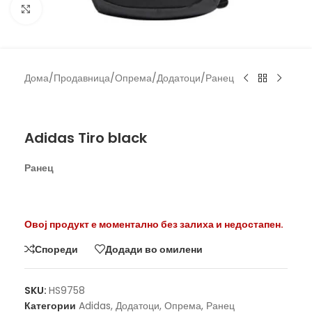
Click to enlarge
Дома
/
Продавница
/
Опрема
/
Додатоци
/
Ранец
Adidas
Adidas Tiro black
Ранец
Овој продукт е моментално без залиха и недостапен.
Спореди
Додади во омилени
SKU:
HS9758
Категории
Adidas
,
Додатоци
,
Опрема
,
Ранец