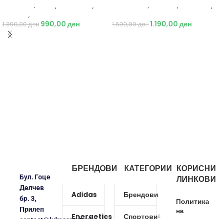
Protouch
,
Мажи
,
Аксесоари
,
Energetics
,
Опрема
,
Додатоци
,
Опрема
,
Додатоци
Кампинг
990,00
ден
1.190,00
ден
1.390,00
ден
1.690,00
ден
БРЕНДОВИ
КАТЕГОРИИ
КОРИСНИ
Бул. Гоце
ЛИНКОВИ
Делчев
Adidas
Брендови
бр. 3,
Политика
Прилеп
на
Energetics
Спортови