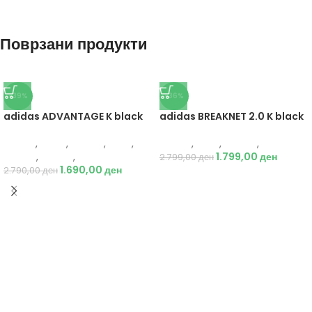
Поврзани продукти
-39%
-36%
adidas ADVANTAGE K black
adidas BREAKNET 2.0 K black
Adidas
,
Жени
,
Обувки
,
Деца
,
Adidas
,
Деца
,
Обувки
,
Патики
Обувки
,
Патики
,
Патики
1.799,00
ден
2.799,00
ден
1.690,00
ден
2.790,00
ден