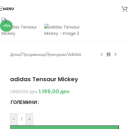
Skip to navigation
MENU
Skip to main content
Click to enlarge
-40%
Дома
/
Продавница
/
Брендови
/
Adidas
Adidas
adidas Tensaur Mickey
1.199,00
ден
1.990,00
ден
ГОЛЕМИНИ
-
+