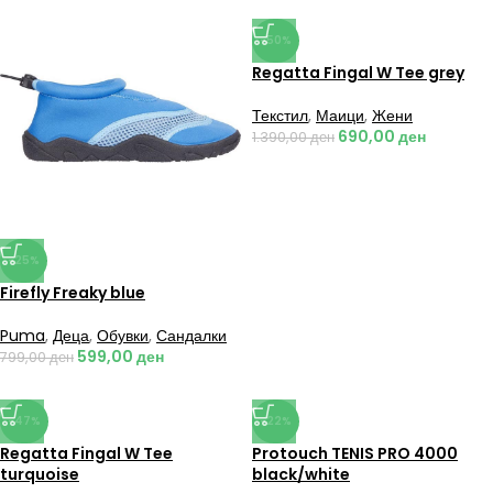
-50%
Regatta Fingal W Tee grey
Текстил
,
Маици
,
Жени
690,00
ден
1.390,00
ден
-25%
Firefly Freaky blue
Puma
,
Деца
,
Обувки
,
Сандалки
599,00
ден
799,00
ден
-47%
-22%
Regatta Fingal W Tee
Protouch TENIS PRO 4000
turquoise
black/white