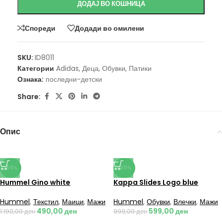
ДОДАЈ ВО КОШНИЦА
Спореди
Додади во омилени
SKU:
ID8011
Категории
Adidas
,
Деца
,
Обувки
,
Патики
Ознака:
последни-детски
Share:
Опис
-59%
-40%
Hummel Gino white
Kappa Slides Logo blue
Hummel
,
Текстил
,
Маици
,
Мажи
Hummel
,
Обувки
,
Влечки
,
Мажи
490,00
ден
599,00
ден
1.190,00
ден
999,00
ден