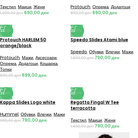
Текстил
,
Маици
,
Жени
Protouch
,
Опрема
,
Додатоци
690,00
ден
690,00
ден
1.290,00
ден
890,00
ден
-22%
-47%
Protouch HARLEM 50
Speedo Slides Atami blue
orange/black
Speedo
,
Обувки
,
Влечки
,
Мажи
Protouch
,
Мажи
,
Аксесоари
,
790,00
ден
1.490,00
ден
Опрема
,
Додатоци
,
Кошарка
,
Топки
699,00
ден
899,00
ден
-20%
-47%
Kappa Slides Logo white
Regatta Fingal W Tee
terracotta
Hummel
,
Обувки
,
Влечки
,
Мажи
790,00
ден
Текстил
,
Маици
,
Жени
990,00
ден
790,00
ден
1.490,00
ден