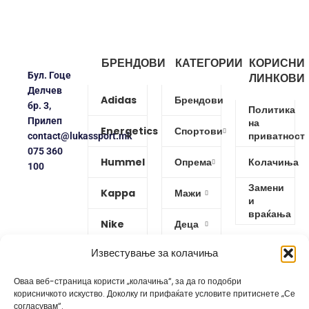
БРЕНДОВИ
КАТЕГОРИИ
КОРИСНИ
Бул. Гоце
ЛИНКОВИ
Делчев
Adidas
Брендови
бр. 3,
Политика
Прилеп
на
Energetics
Спортови
приватност
contact@lukassport.mk
075 360
Hummel
Опрема
Колачиња
100
Замени
Kappa
Мажи
и
враќања
Nike
Деца
Известување за колачиња
Protouch
Жени
Оваа веб-страница користи „колачиња“, за да го подобри
Puma
корисничкото искуство. Доколку ги прифаќате условите притиснете „Се
согласувам“.