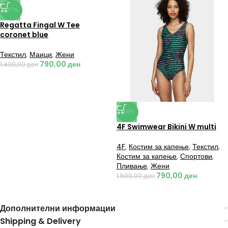
-47%
Regatta Fingal W Tee
coronet blue
Текстил
,
Маици
,
Жени
790,00
ден
1.490,00
ден
-50%
4F Swimwear Bikini W multi
4F
,
Костим за капење
,
Текстил
,
Костим за капење
,
Спортови
,
Пливање
,
Жени
790,00
ден
1.590,00
ден
Дополнителни информации
Shipping & Delivery