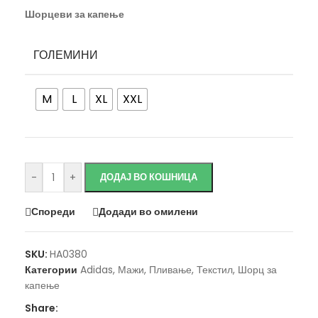
Шорцеви за капење
ГОЛЕМИНИ
M
L
XL
XXL
Исчисти
-
+
ДОДАЈ ВО КОШНИЦА
Спореди
Додади во омилени
SKU:
HA0380
Категории
Adidas
,
Мажи
,
Пливање
,
Текстил
,
Шорц за
капење
Share: