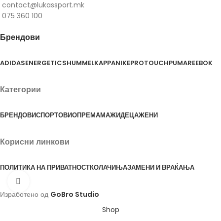
contact@lukassport.mk
075 360 100
Брендови
ADIDAS
ENERGETICS
HUMMEL
KAPPA
NIKE
PROTOUCH
PUMA
REEBOK
Категории
БРЕНДОВИ
СПОРТОВИ
ОПРЕМА
МАЖИ
ДЕЦА
ЖЕНИ
Корисни линкови
ПОЛИТИКА НА ПРИВАТНОСТ
КОЛАЧИЊА
ЗАМЕНИ И ВРАЌАЊА
Click to enlarge
Изработено од
GoBro Studio
Shop