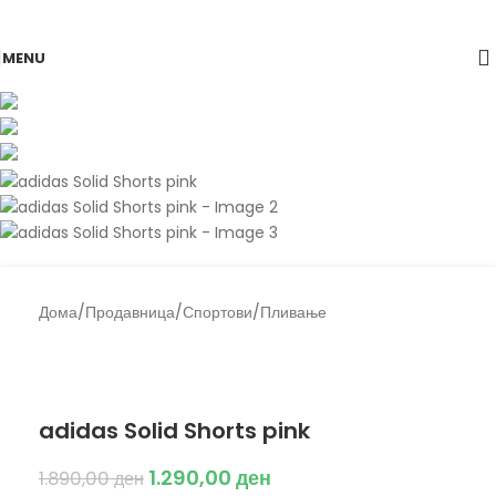
Skip to navigation
Skip to main content
-32%
MENU
Дома
/
Продавница
/
Спортови
/
Пливање
Back to products
Adidas
adidas Solid Shorts pink
1.290,00
ден
1.890,00
ден