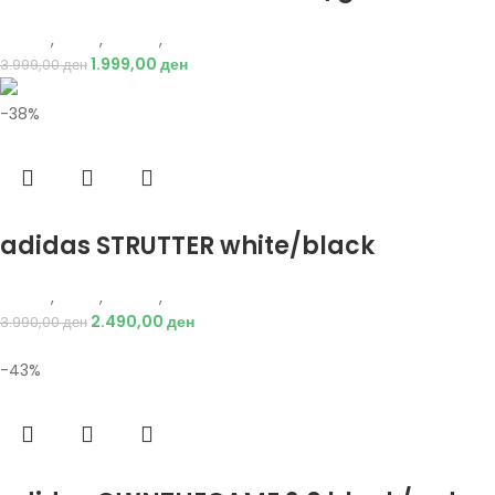
Adidas
,
Мажи
,
Обувки
,
Патики
1.999,00
ден
3.999,00
ден
-38%
Избери опции
adidas STRUTTER white/black
Adidas
,
Мажи
,
Обувки
,
Патики
2.490,00
ден
3.990,00
ден
-43%
Избери опции