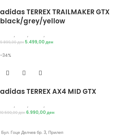
Избери опции
adidas TERREX TRAILMAKER GTX
black/grey/yellow
Adidas
,
Мажи
,
Обувки
,
Чизми
5.499,00
ден
9.899,00
ден
-34%
Избери опции
adidas TERREX AX4 MID GTX
Adidas
,
Мажи
,
Обувки
,
Чизми
6.990,00
ден
10.590,00
ден
Бул. Гоце Делчев бр. 3, Прилеп