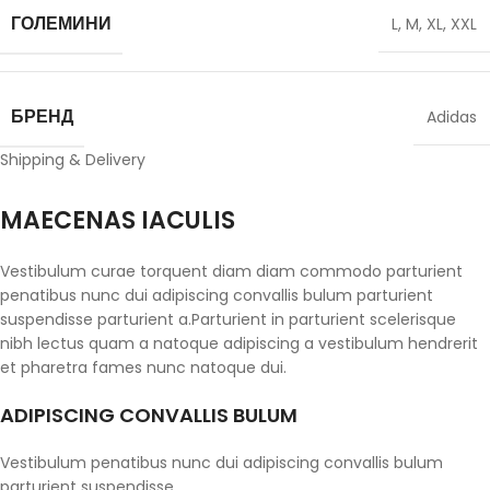
ГОЛЕМИНИ
L
,
M
,
XL
,
XXL
БРЕНД
Adidas
Shipping & Delivery
MAECENAS IACULIS
Vestibulum curae torquent diam diam commodo parturient
penatibus nunc dui adipiscing convallis bulum parturient
suspendisse parturient a.Parturient in parturient scelerisque
nibh lectus quam a natoque adipiscing a vestibulum hendrerit
et pharetra fames nunc natoque dui.
ADIPISCING CONVALLIS BULUM
Vestibulum penatibus nunc dui adipiscing convallis bulum
parturient suspendisse.