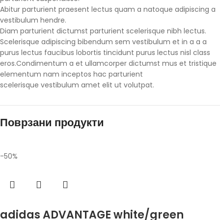
Abitur parturient praesent lectus quam a natoque adipiscing a
vestibulum hendre.
Diam parturient dictumst parturient scelerisque nibh lectus.
Scelerisque adipiscing bibendum sem vestibulum et in a a a
purus lectus faucibus lobortis tincidunt purus lectus nisl class
eros.Condimentum a et ullamcorper dictumst mus et tristique
elementum nam inceptos hac parturient
scelerisque vestibulum amet elit ut volutpat.
Поврзани продукти
-50%
Избери опции
adidas ADVANTAGE white/green