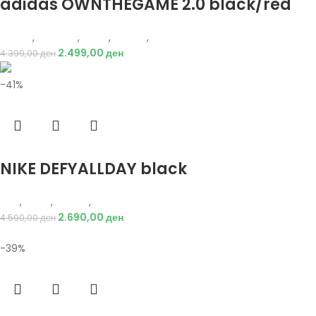
adidas OWNTHEGAME 2.0 black/red
Adidas
,
Кошарка
,
Мажи
,
Обувки
,
Патики
2.499,00
ден
4.399,00
ден
-41%
Избери опции
NIKE DEFYALLDAY black
Nike
,
Мажи
,
Обувки
,
Патики
2.690,00
ден
4.590,00
ден
-39%
Избери опции