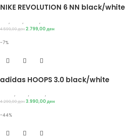
NIKE REVOLUTION 6 NN black/white
Nike
,
Мажи
,
Обувки
,
Патики
2.799,00
ден
4.599,00
ден
-7%
Избери опции
adidas HOOPS 3.0 black/white
Adidas
,
Мажи
,
Обувки
,
Патики
3.990,00
ден
4.290,00
ден
-44%