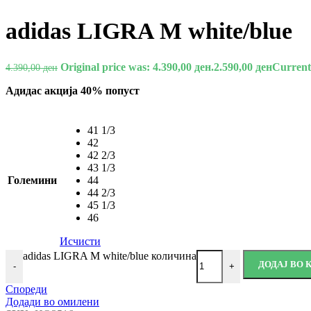
adidas LIGRA M white/blue
Original price was: 4.390,00 ден.
2.590,00
ден
Current 
4.390,00
ден
Адидас акција 40% попуст
41 1/3
42
42 2/3
43 1/3
Големини
44
44 2/3
45 1/3
46
Исчисти
adidas LIGRA M white/blue количина
ДОДАЈ ВО
-
+
Спореди
Додади во омилени