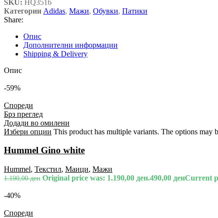
SKU:
HQ3516
Категории
Adidas
,
Мажи
,
Обувки
,
Патики
Share:
Опис
Дополнителни информации
Shipping & Delivery
Опис
-59%
Спореди
Брз преглед
Додади во омилени
Избери опции
This product has multiple variants. The options may 
Hummel Gino white
Hummel
,
Текстил
,
Маици
,
Мажи
Original price was: 1.190,00 ден.
490,00
ден
Current pr
1.190,00
ден
-40%
Спореди