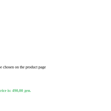
be chosen on the product page
ice is: 490,00 ден.