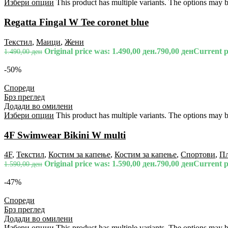
Избери опции
This product has multiple variants. The options may 
Regatta Fingal W Tee coronet blue
Текстил
,
Маици
,
Жени
Original price was: 1.490,00 ден.
790,00
ден
Current pr
1.490,00
ден
-50%
Спореди
Брз преглед
Додади во омилени
Избери опции
This product has multiple variants. The options may 
4F Swimwear Bikini W multi
4F
,
Текстил
,
Костим за капење
,
Костим за капење
,
Спортови
,
П
Original price was: 1.590,00 ден.
790,00
ден
Current pr
1.590,00
ден
-47%
Спореди
Брз преглед
Додади во омилени
Избери опции
This product has multiple variants. The options may 