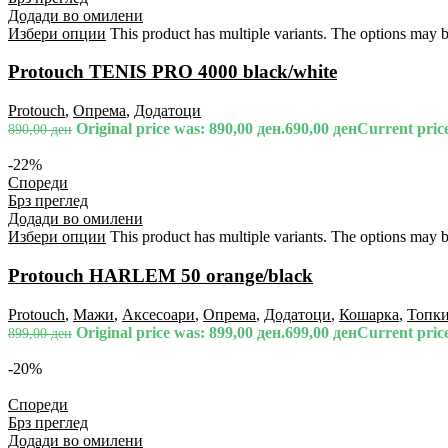
Додади во омилени
Избери опции
This product has multiple variants. The options may 
Protouch TENIS PRO 4000 black/white
Protouch
,
Опрема
,
Додатоци
Original price was: 890,00 ден.
690,00
ден
Current price
890,00
ден
-22%
Спореди
Брз преглед
Додади во омилени
Избери опции
This product has multiple variants. The options may 
Protouch HARLEM 50 orange/black
Protouch
,
Мажи
,
Аксесоари
,
Опрема
,
Додатоци
,
Кошарка
,
Топк
Original price was: 899,00 ден.
699,00
ден
Current price
899,00
ден
-20%
Спореди
Брз преглед
Додади во омилени