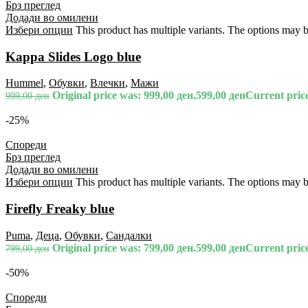
Брз преглед
Додади во омилени
Избери опции
This product has multiple variants. The options may 
Kappa Slides Logo blue
Hummel
,
Обувки
,
Влечки
,
Мажи
Original price was: 999,00 ден.
599,00
ден
Current price
999,00
ден
-25%
Спореди
Брз преглед
Додади во омилени
Избери опции
This product has multiple variants. The options may 
Firefly Freaky blue
Puma
,
Деца
,
Обувки
,
Сандалки
Original price was: 799,00 ден.
599,00
ден
Current price
799,00
ден
-50%
Спореди