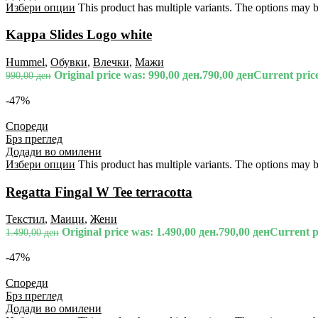
Избери опции
This product has multiple variants. The options may 
Kappa Slides Logo white
Hummel
,
Обувки
,
Влечки
,
Мажи
Original price was: 990,00 ден.
790,00
ден
Current price
990,00
ден
-47%
Спореди
Брз преглед
Додади во омилени
Избери опции
This product has multiple variants. The options may 
Regatta Fingal W Tee terracotta
Текстил
,
Маици
,
Жени
Original price was: 1.490,00 ден.
790,00
ден
Current pr
1.490,00
ден
-47%
Спореди
Брз преглед
Додади во омилени