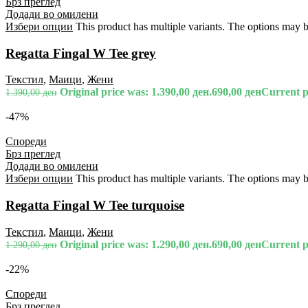
Брз преглед
Додади во омилени
Избери опции
This product has multiple variants. The options may 
Regatta Fingal W Tee grey
Текстил
,
Маици
,
Жени
Original price was: 1.390,00 ден.
690,00
ден
Current pr
1.390,00
ден
-47%
Спореди
Брз преглед
Додади во омилени
Избери опции
This product has multiple variants. The options may 
Regatta Fingal W Tee turquoise
Текстил
,
Маици
,
Жени
Original price was: 1.290,00 ден.
690,00
ден
Current pr
1.290,00
ден
-22%
Спореди
Брз преглед