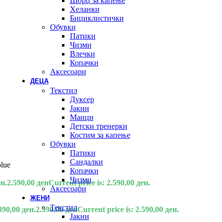
Шорц за капење
Хеланки
Бициклистички
Обувки
Патики
Чизми
Влечки
Копачки
Аксесоари
ДЕЦА
Текстил
Дуксер
Јакни
Маици
Детски тренерки
Костим за капење
Обувки
Патики
Сандалки
lue
Копачки
Чизми
ен.
2.590,00
ден
Current price is: 2.590,00 ден.
Аксесоари
ЖЕНИ
Текстил
390,00 ден.
2.590,00
ден
Current price is: 2.590,00 ден.
Јакни