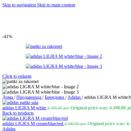
Skip to navigation
Skip to main content
-41%
Click to enlarge
Дома
/
Продавница
/
Брендови
/
Adidas
/
adidas LIGRA M white/b
adidas LIGRA M white
Original price was: 4.390,00 д
4.390,00
ден
Back to products
adidas LIGRA M cream/blue/red
Original price was: 4.
4.390,00
ден
Adidas