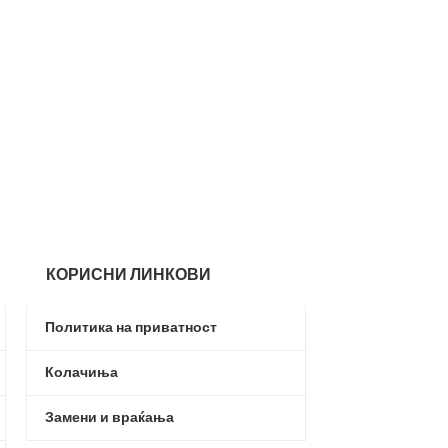
-30%
PUMA Anzarun L
Puma
,
Мажи
,
Об
2.7
3.990,00
ден
КОРИСНИ ЛИНКОВИ
Политика на приватност
Колачиња
Замени и враќања