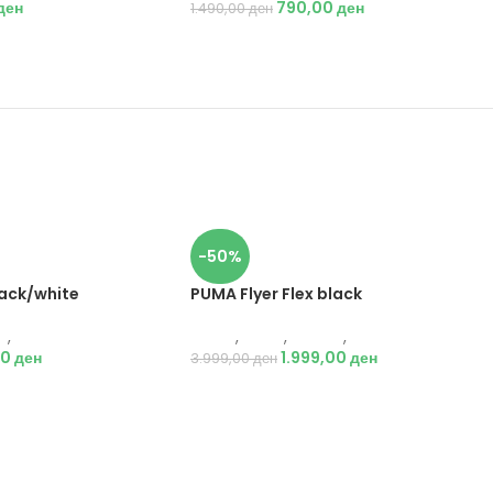
ден
790,00
ден
1.490,00
ден
-50%
lack/white
PUMA Flyer Flex black
и
,
Патики
Puma
,
Мажи
,
Обувки
,
Патики
00
ден
1.999,00
ден
3.999,00
ден