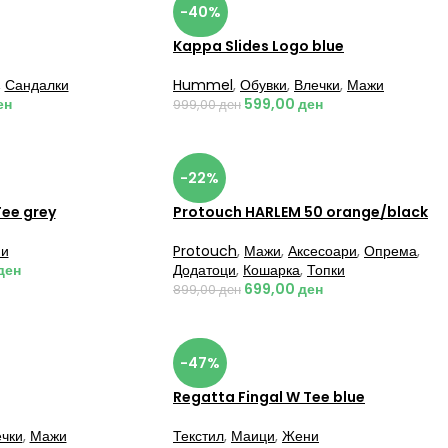
-40%
Kappa Slides Logo blue
,
Сандалки
Hummel
,
Обувки
,
Влечки
,
Мажи
ен
599,00
ден
999,00
ден
-22%
Tee grey
Protouch HARLEM 50 orange/black
и
Protouch
,
Мажи
,
Аксесоари
,
Опрема
,
ден
Додатоци
,
Кошарка
,
Топки
699,00
ден
899,00
ден
-47%
Regatta Fingal W Tee blue
чки
,
Мажи
Текстил
,
Маици
,
Жени