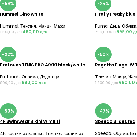
-59%
-25%
Hummel Gino white
Firefly Freaky blue
Hummel
,
Текстил
,
Маици
,
Мажи
Puma
,
Деца
,
Обувки
490,00
ден
599,00
д
1.190,00
ден
799,00
ден
-22%
-50%
Protouch TENIS PRO 4000 black/white
Regatta Fingal W 
Protouch
,
Опрема
,
Додатоци
Текстил
,
Маици
,
Жен
690,00
ден
690,00
890,00
ден
1.390,00
ден
-50%
-47%
4F Swimwear Bikini W multi
Speedo Slides red
4F
,
Костим за капење
,
Текстил
,
Костим за
Speedo
,
Обувки
,
Вле