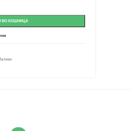
Ј ВО КОШНИЦА
ени
Патики