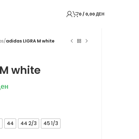
0
/
0,00
ДЕН
as
/
adidas LIGRA M white
 M white
ден
44
44 2/3
45 1/3