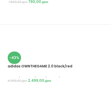
790,00
ден
1.590,00
ден
-43%
adidas OWNTHEGAME 2.0 black/red
Adidas
,
Кошарка
,
Мажи
,
Обувки
,
Патики
2.499,00
ден
4.399,00
ден