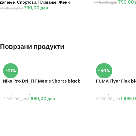
капење
,
Спортови
,
Пливање
,
Жени
790,00
1.490,00
ден
790,00
ден
1.590,00
ден
Поврзани продукти
-21%
-50%
Nike Pro Dri-FIT Men’s Shorts black
PUMA Flyer Flex b
Nike
,
Текстил
,
Бициклистички
,
Мажи
Puma
,
Мажи
,
Обувк
1.890,00
ден
1.999,
2.390,00
ден
3.990,00
ден