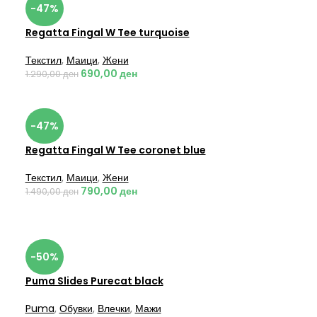
-47%
Regatta Fingal W Tee turquoise
Текстил
,
Маици
,
Жени
690,00
ден
1.290,00
ден
-47%
Regatta Fingal W Tee coronet blue
Текстил
,
Маици
,
Жени
790,00
ден
1.490,00
ден
-50%
Puma Slides Purecat black
Puma
,
Обувки
,
Влечки
,
Мажи