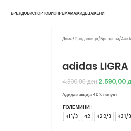
БРЕНДОВИ
СПОРТОВИ
ОПРЕМА
МАЖИ
ДЕЦА
ЖЕНИ
Дома
/
Продавница
/
Брендови
/
Adid
Adidas
adidas LIGRA
2.590,00
4.390,00
ден
Адидас акција 40% попуст
ГОЛЕМИНИ
41 1/3
42
42 2/3
43 1/3